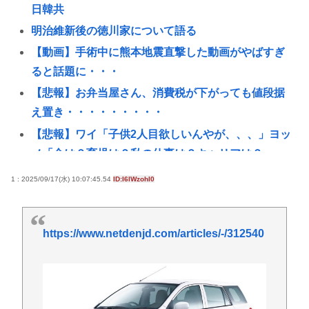
日韓共
明治維新後の徳川家について語る
【動画】手術中に熊本地震直撃した動画がやばすぎ
ると話題に・・・
【悲報】お弁当屋さん、消費税が下がっても値段据
え置き・・・・・・・・・
【悲報】ワイ「子供2人目欲しいんやが、、、」ヨッ
メ「金は？育児は？私の仕事は？キャリアは？」
【悲報】アニメ「ヤニねこ」BPOに通報され審議入
1 : 2025/09/17(水) 10:07:45.54
ID:I6IWzohI0
りへ
【高市】 糖尿病内科クリニック、待合室に『ドカ食
https://www.netdenjd.com/articles/-/312540
いダイスキ！もちづきさん』を置いてしまい炎上
【画像】チー牛さん、とんでもない恵体の白人美女
と結婚してしまうwww 【Pickup06072008】
【衝撃】きゃりーぱみゅぱみゅ 本名をさらりと告