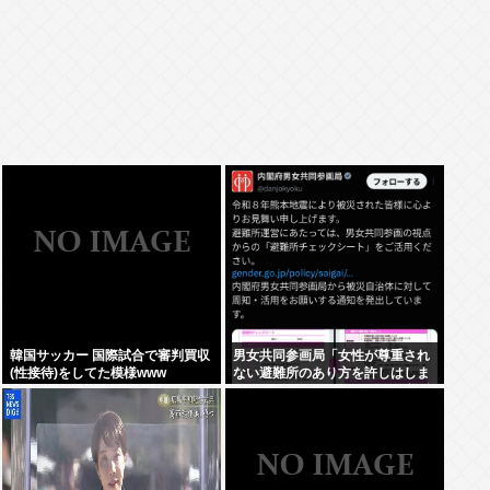
韓国サッカー 国際試合で審判買収
男女共同参画局「女性が尊重され
(性接待)をしてた模様www
ない避難所のあり方を許しはしま
せん、このチェックシートを必ず
遵守してください」