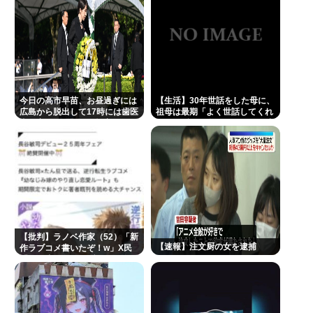
今日の高市早苗、お昼過ぎには
【生活】30年世話をした母に、
広島から脱出して17時には歯医
祖母は最期「よく世話してくれ
者に寄ってそのまま帰宅
たね。ずっと嫌いだったのが残
念だよ」と言って死んだ
【批判】ラノベ作家（52）「新
【速報】注文厨の女を逮捕
作ラブコメ書いたぞ！w」X民
「いい歳こいてラブコメ（笑）
恥ずかしくないの？」←やめた
れwと話題に