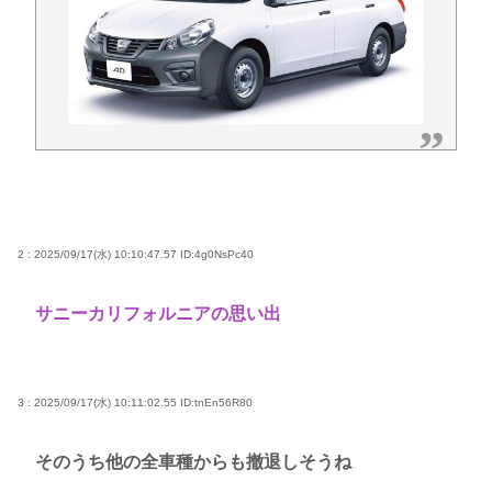
白
「盆踊り」に「うるせぇ」と苦情がある為使える公
園が半減 取材ではうるさいと答える住民はおらず こ
どおじみたいのが電話してんだろな
ビニコンの店員がいらっしゃいませー！言わないか
ら本社にクレームいれてやりましたよ！www
ここ数年「どっちもどっち」とか「まだわからない
から叩くな」とかゆうチキン野郎が増えたけどどっ
2 : 2025/09/17(水) 10:10:47.57
ID:4g0NsPc40
から来たの？(´・ω・`)
【動画】手術中に熊本地震直撃やばすぎwww
サニーカリフォルニアの思い出
Powered by livedoor 相互RSS
3 : 2025/09/17(水) 10:11:02.55
ID:tnEn56R80
そのうち他の全車種からも撤退しそうね