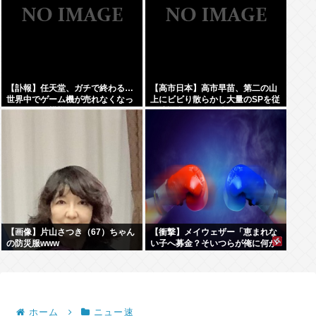
【訃報】任天堂、ガチで終わる…
【高市日本】高市早苗、第二の山
世界中でゲーム機が売れなくなっ
上にビビり散らかし大量のSPを従
てしまった模様
え演説台にも全面防弾ガラスを設
置
【画像】片山さつき（67）ちゃん
【衝撃】メイウェザー「恵まれな
の防災服www
い子へ募金？そいつらが俺に何か
してくれたのか・・・・・・？」
⇒！！！
ホーム
ニュー速