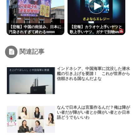
【悲報】中国の街並み、日本に
【悲報】カラオケ上手いヤツと
汚染されすぎて終わるwww
歌上手いヤツ、ガチで別物www
関連記事
インドネシア、中国海軍に沈没した潜水
艦の引き上げを要請！ これが世界から
信頼される国なんだよな
なんで日本人は言葉作るんだ？俺は障が
い者だが障がい者とか障がい者とか日本
語どうでもいいわ