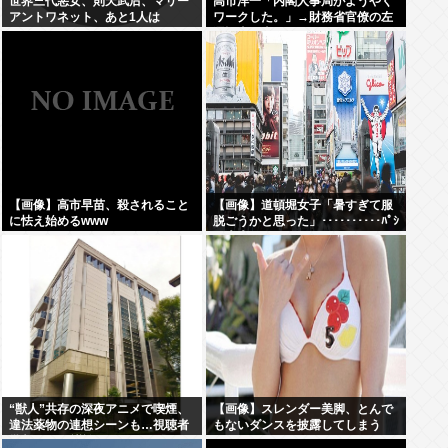
世界三代悪女、則天武后、マリー
高市洋一「内閣人事局がようやく
アントワネット、あと1人は
ワークした。」→財務省官僚の左
遷記事を喜んでポスト
【画像】高市早苗、殺されること
【画像】道頓堀女子「暑すぎて服
に怯え始めるwww
脱ごうかと思った」･･････････ﾊﾟｼ
ｬｯ！！
“獣人”共存の深夜アニメで喫煙、
【画像】スレンダー美脚、とんで
違法薬物の連想シーンも…視聴者
もないダンスを披露してしまう
批判でBPO議論
www