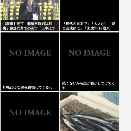
【高市】高市「非核三原則は邪
「現代の日本で」「大人が」「完
魔」原爆式典での高市「日本は非
全合法的に」「未成年(18歳未
核三原則を堅持しており、唯一の
満)」と性行為をする方法ってある
被爆国として…」お目々パチパチ
の？
ッ
眠くないから誰か寝かしつけてく
札幌20.6℃ 深夜徘徊してくるわ
れ