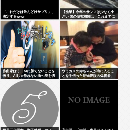
「これだけは飲んどけサプリ」、
【漁業】今年のサンマは少なく小
決定するwww
さい 国の研究機関は「これまでに
なく厳しい年になる」
作曲家ぼく、AIに勝てないことを
ウミガメの赤ちゃんが海に入るこ
悟り、AIじゃ作れない曲へ舵を切
とを手伝った動物愛誤の偽善者、
ることを決断
最悪の結末を迎える