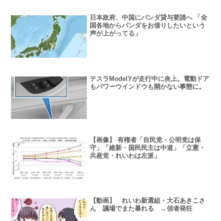
日本政府、中国にパンダ貸与要請へ 「全
国各地からパンダをお借りしたいという
声が上がってる」
テスラModelYが走行中に炎上。電動ドア
もパワーウインドウも開かない事態に。
【画像】 有権者「自民党・公明党は保
守」「維新・国民民主は中道」「立憲・
共産党・れいわは左派」
【動画】 れいわ新選組・大石あきこさ
ん 議場でまた暴れる →信者発狂