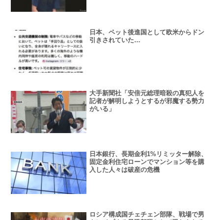
日本、ペット後進国として欧米からドン
引きされていた…
大手新聞社「安倍元総理暗殺の真犯人を
記者が解明しようとするが邪魔する勢力
がいる」
日本銀行、長期金利1%リミッター解除、
固定金利住宅ローンでマンション等を購
入した人々は破産の危機
ロシア構成国チェチェン部隊、戦場で男