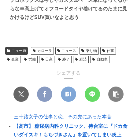
プロボックスは今じゃカスタムベース車になってるか
らな車高上げてオフロードタイヤ着けてるのたまに見
かけるけどSUV買いなよと思う
ニュー速
カローラ
ニュース
乗り物
仕事
企業
労働
日産
終了
経済
自動車
シェアする
三十路女子の仕事と恋、その先にあった本音
【高市】 糖尿病内科クリニック、待合室に『ドカ食
いダイスキ！もちづきさん』を置いてしまい炎上