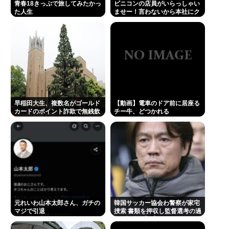
青春18きっぷで旅してみたかっ
ビニコンの店員がいらっしゃい
Powered by livedoor 相互RSS
た人生
ませー！言わないから本社にク
レームいれてやりましたよ！
www
早稲田大生、複数名がゴールド
【動画】電車のドア前に居座る
カードのポイント詐欺で無銭飲
チー牛、どつかれる
食
元れいわ山本太郎さん、ガチの
韓国サッカー協会わ警察が家宅
マジで引退
捜索 書類を押収し監督選考の過
程を調査 <\`皿´>