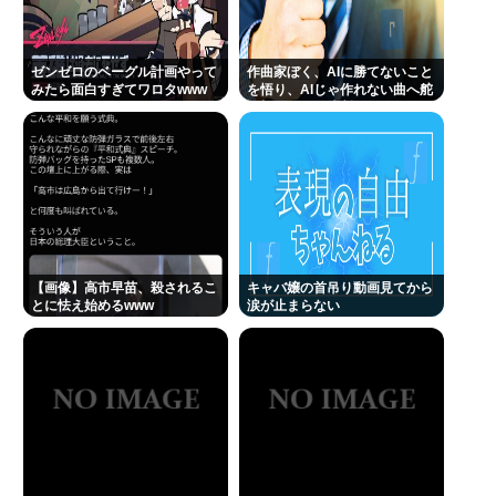
【動画】電車のドア前に居座るチー牛、どつかれる
「なぜ性行為の許諾をとらなかったんですか？」 ジ
ゼンゼロのベーグル計画やって
作曲家ぼく、AIに勝てないこと
ャンポケ斉藤「なぜとる必要があるんです？！」
みたら面白すぎてワロタwww
を悟り、AIじゃ作れない曲へ舵
を切ることを決断
ここ数年「どっちもどっち」とか「まだわからない
から叩くな」とかゆうチキン野郎が増えたけどどっ
から来たの？(´・ω・`)
立川志らく、ヒカルを弟子にしたことへの「談志が
泣いてるぞ」の声を”一言”でピシャリ
【動画】手術中に熊本地震直撃やばすぎwww
【画像】高市早苗、殺されるこ
キャバ嬢の首吊り動画見てから
とに怯え始めるwww
涙が止まらない
影山優佳、フォトエッセイが販売から 5日で重版決
定！未公開ランジェリーカットを公開
三山凌輝が妻・趣里との「キス・濡れ場禁止ルー
ル」を破って既婚の元宝塚女優・花乃まりあと連日
密会《直撃後にもホテルへ…》