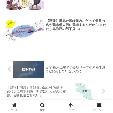
【画像】邪馬台国は畿内。だって天皇の
名が魏志倭人伝に登場するんだから(※た
だし卑弥呼の部下扱い)
日産 栃木工場での新型リーフ生産を半減
まだ発売していないのに…
【裁判】同居する16歳の妹に性的暴行、
20代男に有罪判決「明確に拒んだのに被
害、苦痛見過ごせない」
ホーム
検索
トップ
サイドバー