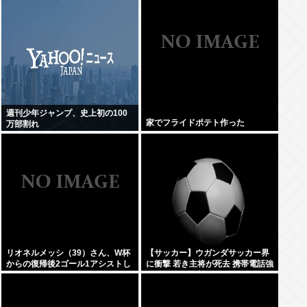
週刊少年ジャンプ、史上初の100
家でフライドポテト作った
万部割れ
リオネルメッシ（39）さん、W杯
【サッカー】ウガンダサッカー界
からの復帰後2ゴール1アシストし
に衝撃 若き主将が死去 携帯電話強
てしまうwww
盗に抵抗した末に石で滅多打ち…
国民が怒り「リーダーを失った」