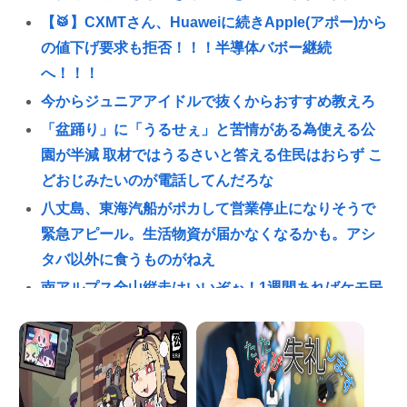
【🥁】CXMTさん、Huaweiに続きApple(アポー)から
の値下げ要求も拒否！！！半導体バボー継続
へ！！！
今からジュニアアイドルで抜くからおすすめ教えろ
「盆踊り」に「うるせぇ」と苦情がある為使える公
園が半減 取材ではうるさいと答える住民はおらず こ
どおじみたいのが電話してんだろな
八丈島、東海汽船がポカして営業停止になりそうで
緊急アピール。生活物資が届かなくなるかも。アシ
タバ以外に食うものがねえ
南アルプス全山縦走はいいぞぉ！1週間あればケモ民
でも出来る！お盆休みにやってみなイカ？
青春18きっぷで旅してみたかった人生🚞
ビニコンの店員がいらっしゃいませー！言わないか
ら本社にクレームいれてやりましたよ！www