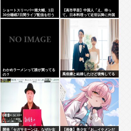
ショートスリーパー堀大輔、1日
【高市早苗】中国人「え、待っ
30分睡眠7日間ライブ配信を行う
て。日本料理って近世以降に外国
模様www
からパクった物ばっかじゃね？中
世以前のジャップは何を食べてた
んだよ」
わかめラーメンって誰が買ってる
風俗嬢と結婚したけど後悔してる
の？
開発「セガサターンは、なぜか女
【画像】美少女「お…イケメンだ