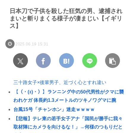
日本刀で子供を殺した狂気の男、逮捕され
まいと斬りまくる様子が凄まじい【イギリ
ス】
2025.06.19 15:31
三十路女子×後輩男子、近づく心とすれ違い
【（・(ｪ)・）】ランニング中の50代男性がクマに襲
われケガ 体長約1.3メートルのツキノワグマに腕
台風15号「チャンホン」迷走ｗｗｗｗ
【悲報】テレ東の若手女子アナ「国民が勝手に我々
取材陣にカメラを向けるな！」→何様のつもりだと