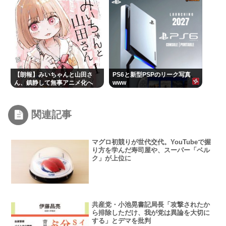
イジメすぎたせいだぞ
【朗報】みいちゃんと山田さ
PS6と新型PSPのリーク写真
ん、鎮静して無事アニメ化へ
www
www
関連記事
マグロ初競りが世代交代。YouTubeで握
り方を学んだ寿司屋や、スーパー「ベル
ク」が上位に
共産党・小池晃書記局長「攻撃されたか
ら排除しただけ、我が党は異論を大切に
する」とデマを批判