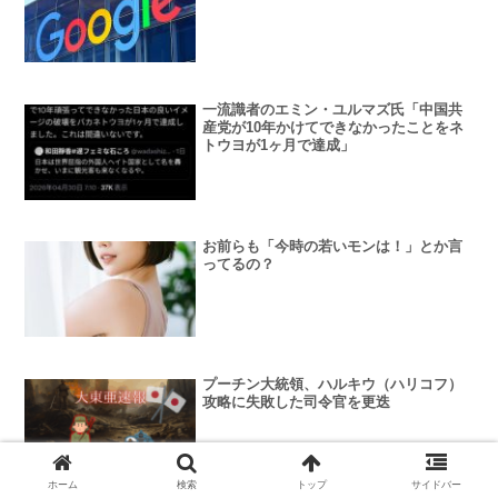
一流識者のエミン・ユルマズ氏「中国共
産党が10年かけてできなかったことをネ
トウヨが1ヶ月で達成」
お前らも「今時の若いモンは！」とか言
ってるの？
プーチン大統領、ハルキウ（ハリコフ）
攻略に失敗した司令官を更迭
ホーム
検索
トップ
サイドバー