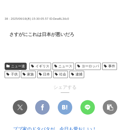
38 : 2025/06/19(木) 15:30:05.57
ID:Dew8L34c0
さすがにこれは日本が悪いだろ
ニュー速
イギリス
ニュース
ヨーロッパ
事件
子供
家族
日本
社会
逮捕
シェアする
ブブ家のドタバタが、今日も愛おしい！