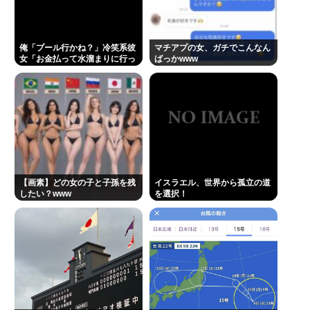
し、弱男が大集結www 👉
俺「プール行かね？」冷笑系彼
マチアプの女、ガチでこんなん
Powered by livedoor 相互RSS
女「お金払って水溜まりに行っ
ばっかwww
てどうすんの」→こういう女と
付き合ってられる？？
【画素】どの女の子と子孫を残
イスラエル、世界から孤立の道
したい？www
を選択！