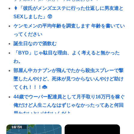
👩「彼氏がメンズエステに行った仕返しに男友達と
SEXしました」😲
ケンモメンの平均年齢を調査します 年齢を書いてい
ってください
誕生日なので酒飲む
「BYD」じゃ駄目な理由、よく考えると無かった
わ。
部屋ん中カナブンが飛んでたから殺虫スプレーで撃
墜したんやけど、死体が見つからないんやけど助け
てくれ！！！🐞
44歳でウーバー配達員として月手取り16万円を稼ぐ
俺だけど人生こんなはずじゃなかったってあと何回
思わないといけないんだよ
イスラエル、世界から孤立の道を選択！
【動画】女子アナ「流しそうめん初体験します！ズ