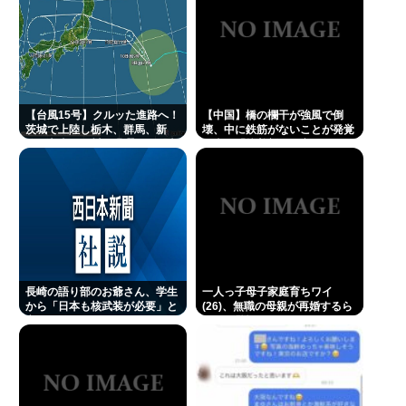
ズッズッ…ズッ…ゲホォッ！」
(📞´ん`)「はい嫌儲子供電話相談室」👧「犬は大きい
小さいのがいるのになんで猫はみんな同じ大きさな
の？」
【台風15号】クルッた進路へ！
【中国】橋の欄干が強風で倒
ガチで死にたい時ってどうしたらいいの？
茨城で上陸し栃木、群馬、新
壊、中に鉄筋がないことが発覚
潟、富山、石川を蹂躙して日本
＝当局「接着剤で固定した」
新しいキーボード買いたいんだけど、今のキーボー
海へ
ド壊れなくて買う理由が見つからない
及川光博、56歳の “おめでた婚” に祝福続々 SNSで
は「檀れいと離婚してたの？」驚く声も
【世論調査】ウクライナ戦争を特に支持する属性。
男性・高齢者・富裕層・モスクワ在住・主な情報源
長崎の語り部のお爺さん、学生
一人っ子母子家庭育ちワイ
から「日本も核武装が必要」と
(26)、無職の母親が再婚するら
テレビ
言われ発狂
しくて驚愕
楽しんご、神田うのの印象を率直に吐露「あまりに
も素っ気ない態度を取られて寂しい」
A💕V女優『瀬戸環奈』、パチ●コ屋にイベント来店