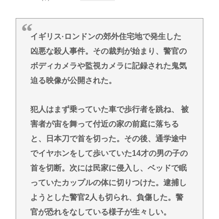
【画像】後藤真希(40)さん、現役アイドルに公開処刑
される
イギリス·ロンドンの郊外住宅地で発生した
【画像】中山美穂さん、片岡愛之助との笑顔の生前
凶悪な殺人事件。その裁判が始まり、警官の
ショットが公開
ボディカメラや監視カメラに記録された鬼気
イスラエル、世界から孤立の道を選択！
迫る映像が公開された。
(📞´ん`)「はい嫌儲子供電話相談室」👧「犬は大きい
小さいのがいるのになんで猫はみんな同じ大きさな
犯人はまず乗っていた車で歩行者を跳ね、 被
の？」
害者が宙を舞って付近の家の前庭に落ちる
ガチで死にたい時ってどうしたらいいの？
と、日本刀で首を切った。その後、通学途中
新しいキーボード買いたいんだけど、今のキーボー
でイヤホンをして歩いていた14才の男の子の
ド壊れなくて買う理由が見つからない
首を切断。次には民家に侵入し、ベッドで眠
っていたカップルの体に切りつけた。逮捕し
Powered by livedoor 相互RSS
ようとした警官2人も切られ、負傷した。警
官が恐れをなしている様子が生々しい。