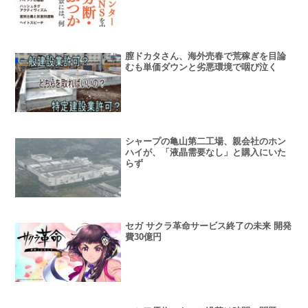
膣ドカタさん、海外売春で荒稼ぎを目論
むも単価ダウンと劣悪環境で咽び泣く
シャープの亀山第二工場、親会社のホン
ハイが、「液晶需要なし」と購入にいた
らず
セガ サクラ革命サービス終了の未来 開発
費30億円