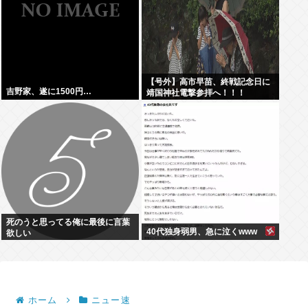
【号外】高市早苗、終戦記念日に
吉野家、遂に1500円…
靖国神社電撃参拝へ！！！
死のうと思ってる俺に最後に言葉
40代独身弱男、急に泣くwww
欲しい
ホーム
ニュー速