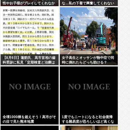
性やお子様がプレイしてくれなか
な…私の下着で興奮してくれない
った」
かな…」
【8月6日】蓮舫氏、高市首相の歯
女子高生とオッサンが熱中症で同
科受診に私見「定期検査と治療は
時に倒れたらどっち助ける？
大事ですが…この日を避けて行く
べきお立場では」
全壊1000棟を超えそう！高市がそ
1度でもニートになると社会復帰
の目で見た熊本地震
する難易度が恐ろしいほど高くな
ってしまう件