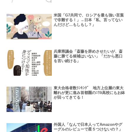
米国「G7共同で、ロシアを最も強い言葉
で非難する！」→日本「私、言ってない
んだけど…もしもし？」
兵庫県議会「斎藤を辞めさせたいが、斎
藤に勝てる候補はいない」「だから悪口
を言い続ける」
東大合格者数ﾗﾝｷﾝｸﾞ 地方上位層の東大
離れが更に進み首都圏のﾆﾜｶ高校にもお鉢
が回ってきてる！
外国人「なんで日本人ってAmazonやグ
ーグルのレビューで星５つけないの？」