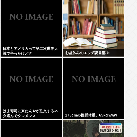
日本とアメリカって第二次世界大
お盆休みのエッヂ読書部 ✨
戦で争ったけどさ
はま寿司に来たんやが注文するネ
173cmの推奨体重、65kg www
タ選んでクレメンス