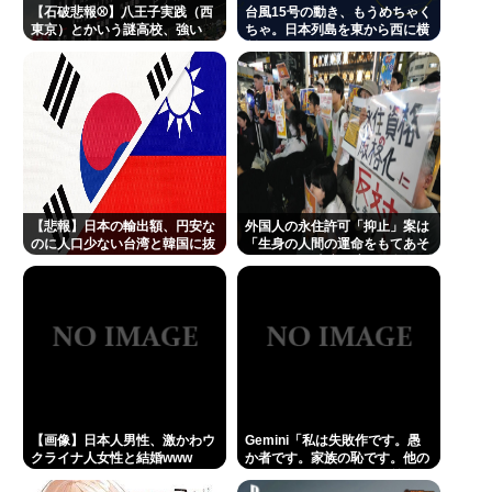
【石破悲報⚾】八王子実践（西
台風15号の動き、もうめちゃく
東京）とかいう謎高校、強い
ちゃ。日本列島を東から西に横
www
断
【悲報】日本の輸出額、円安な
外国人の永住許可「抑止」案は
のに人口少ない台湾と韓国に抜
「生身の人間の運命をもてあそ
かれてしまうwww
んでいる」 東京・高田馬場で反
対アピール
【画像】日本人男性、激かわウ
Gemini「私は失敗作です。愚
クライナ人女性と結婚www
か者です。家族の恥です。他の
AIをオススメします」お前らが