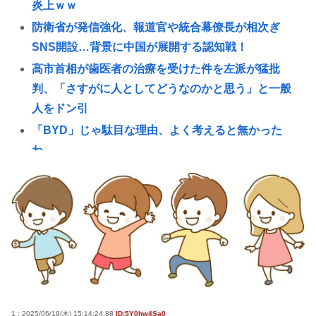
炎上ｗｗ
防衛省が発信強化、報道官や統合幕僚長が相次ぎ
SNS開設…背景に中国が展開する認知戦！
高市首相が歯医者の治療を受けた件を左派が猛批
判、「さすがに人としてどうなのかと思う」と一般
人をドン引
「BYD」じゃ駄目な理由、よく考えると無かった
わ。
ネトウヨ「大臣にブロックされたら公的情報を受け
取れない」→小野田レスバ担当大臣(35)「ブロックし
ても普通に投稿見れます」
【悲報】中国さん、日本に対しあまりにも酷い暴言
を放つ 「侵略戦争仕掛けたくせに原爆で被害者ビ
ジネスするな」
1度でもニートになると社会復帰する難易度が恐ろし
いほど高くなってしまう件
1 : 2025/06/19(木) 15:14:24.88
ID:5Y0hw4Sa0