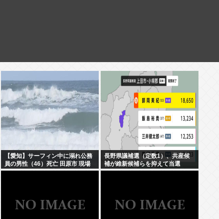
【愛知】サーフィン中に溺れ公務
長野県議補選（定数1）、共産候
員の男性（46）死亡 田原市 現場
補が維新候補らを抑えて当選
はサーフィンで有名なスポット