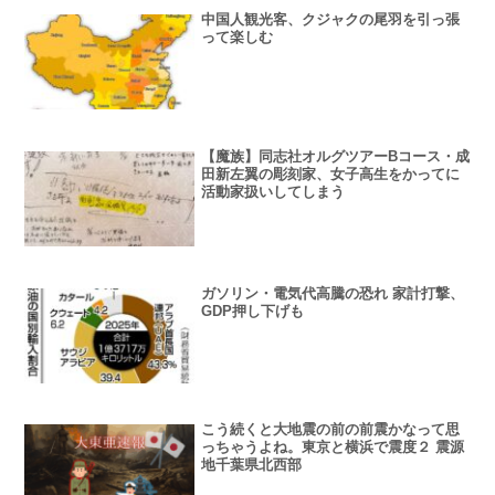
中国人観光客、クジャクの尾羽を引っ張
って楽しむ
【魔族】同志社オルグツアーBコース・成
田新左翼の彫刻家、女子高生をかってに
活動家扱いしてしまう
ガソリン・電気代高騰の恐れ 家計打撃、
GDP押し下げも
こう続くと大地震の前の前震かなって思
っちゃうよね。東京と横浜で震度２ 震源
地千葉県北西部