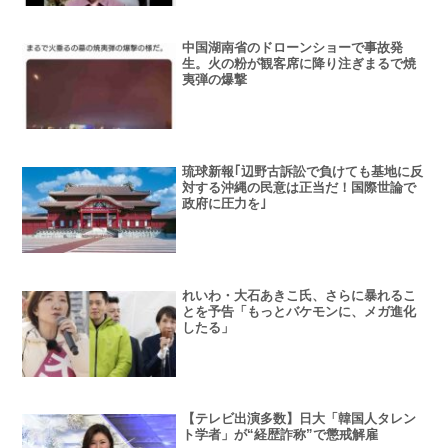
中国湖南省のドローンショーで事故発
生。火の粉が観客席に降り注ぎまるで焼
夷弾の爆撃
琉球新報｢辺野古訴訟で負けても基地に反
対する沖縄の民意は正当だ！国際世論で
政府に圧力を｣
れいわ・大石あきこ氏、さらに暴れるこ
とを予告「もっとバケモンに、メガ進化
したる」
【テレビ出演多数】日大「韓国人タレン
ト学者」が“経歴詐称”で懲戒解雇