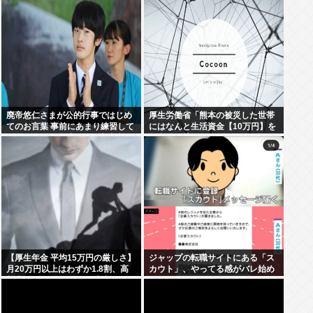
廃帝悠仁さまが公的行事ではじめ
厚生労働省「熊本の被災した世帯
てのお言葉 事前にあまり練習して
にはなんと生活資金【10万円】を
ないっぽい。滑舌悪いし大丈夫な
無利子で貸してあげます」
の
【厚生年金 平均15万円の厳しさ】
ジャップの転職サイトにある「ス
月20万円以上はわずか1.8割、高
カウト」、やってる感がバレ始め
齢夫婦は毎月4.2万円の赤字に
るwww