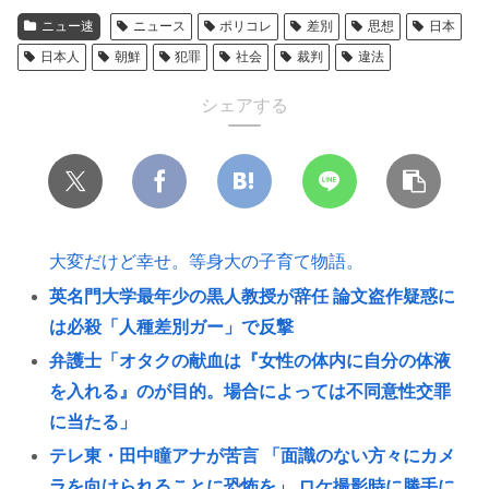
ニュー速
ニュース
ポリコレ
差別
思想
日本
日本人
朝鮮
犯罪
社会
裁判
違法
シェアする
大変だけど幸せ。等身大の子育て物語。
英名門大学最年少の黒人教授が辞任 論文盗作疑惑に
は必殺「人種差別ガー」で反撃
弁護士「オタクの献血は『女性の体内に自分の体液
を入れる』のが目的。場合によっては不同意性交罪
に当たる」
テレ東・田中瞳アナが苦言 「面識のない方々にカメ
ラを向けられることに恐怖を」 ロケ撮影時に勝手に