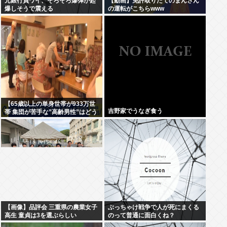
元銀行員ワイ、そろそろ爆弾が起
【動画】免許取りたてのまんさん
爆しそうで震える
の運転がこちらwww
【65歳以上の単身世帯が933万世
吉野家でうなぎ食う
帯 集団が苦手な”高齢男性”はどう
生きていく？】孤独死のリスク
も…専門家 「8日以上見つからな
いのも圧倒的に男性」
【画像】品評会 三重県の農業女子
ぶっちゃけ戦争で人が死にまくる
高生 童貞は3を選ぶらしい
のって普通に面白くね？