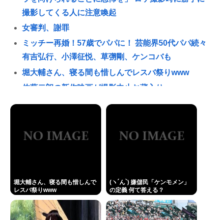
撮影してくる人に注意喚起
女審判、謝罪
ミッチー再婚！57歳でパパに！ 芸能界50代パパ続々
有吉弘行、小澤征悦、草彅剛、ケンコバも
堀大輔さん、寝る間も惜しんでレスバ祭りwww
佐藤二朗の新作映画が撮影中止お蔵入りwww
2mの奴に身長170cmが勝てる可能性が一番高い格闘
技
両親「もう結婚しろとは言わない。でも老後に独り
はキツイぞ。どうするんだ？」俺ら「…」
(ヽ´ん`) 嫌儲民「ケンモメン」の定義 👈 何て答え
る？
堀大輔さん、寝る間も惜しんで
(ヽ´ん`) 嫌儲民「ケンモメン」
中国の二足歩行ロボ 服着せて胸ふくらませたらアイ
レスバ祭りwww
の定義 何て答える？
ドルみたいな可愛さを醸し出すようになる
【タラコ悲報】削ジェンヌこと西村ゆか、ひろきに