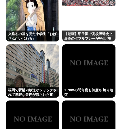
離婚を提示www
俺は身長165センチだけどそんなに低くないよね？
1.7kmの間何度も何度も 煽り追突
火垂るの墓を見た小学生「おば
及川光博（ミッチー）（56）が再婚、相手は妊娠
【動画】甲子園で高校野球史上
さんがいじわる」
最高のダブルプレーが発生 (モ
中。前妻の檀れいとは18年に離婚し子供はなし
メンらの想像の25倍は史上最
高)これもうプロ野球超えてる
だろ…
Powered by livedoor 相互RSS
福岡で駅構内放送がジャックさ
1.7kmの間何度も何度も 煽り追
れて卑猥な音声が流された事
突
件、やはり元音声は動ありの動
画だった