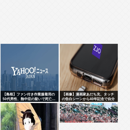
【島根】ファン付き作業服着用の
【画像】漫画家あだち充、タッチ
50代男性、熱中症の疑いで死亡…
の告白シーンから40年記念で自分
スポーツドリンクも持参
自身が浅倉南になりきり投稿