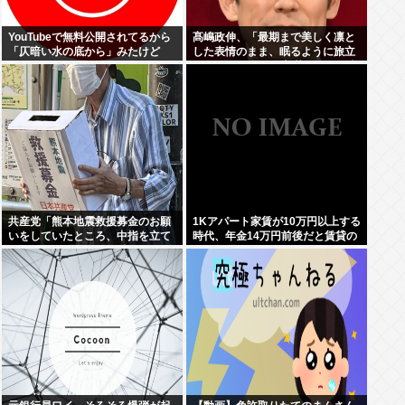
YouTubeで無料公開されてるから
髙嶋政伸、「最期まで美しく凛と
「仄暗い水の底から」みたけど
した表情のまま、眠るように旅立
ちました」 母・寿美花代さん死去
共産党「熊本地震救援募金のお願
1Kアパート家賃が10万円以上する
いをしていたところ、中指を立て
時代、年金14万円前後だと賃貸の
られました。嫌がらせ酷い」
人は無理じゃね？