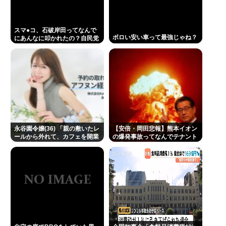
スマ●コ、石破岸田ってなんで
ボロい安い車って最強じゃね？
にあんなに叩かれたの？自民党
の政治家だし普通に保守じゃん
永谷園令嬢(36) 「親の敷いたレ
【安倍・岡田悲報】熊本イオン
ールから外れて、カフェを開業
の爆発事故ってなんでテナント
して成功しました」
に責任押し付けてるの？