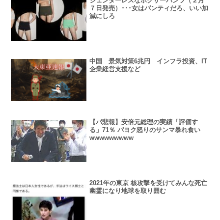
ジェンダーレスなボクサーパンツ（２月
７日発売）･･･女はパンティだろ、いい加
減にしろ
中国 景気対策6兆円 インフラ投資、IT
企業経営支援など
【パ悲報】安倍元総理の実績「評価す
る」71％ パヨク怒りのサンマ暴れ食い
wwwwwwwww
2021年の東京 核攻撃を受けてみんな死亡
幽霊になり地球を取り囲む