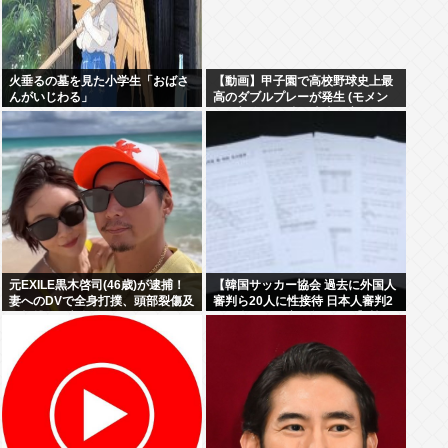
火垂るの墓を見た小学生「おばさ
【動画】甲子園で高校野球史上最
んがいじわる」
高のダブルプレーが発生 (モメン
らの想像の25倍は史上最高)これも
うプロ野球超えてるだろ…
元EXILE黒木啓司(46歳)が逮捕！
【韓国サッカー協会 過去に外国人
妻へのDVで全身打撲、頭部裂傷及
審判ら20人に性接待 日本人審判2
び打撲、頸部損傷
人も含む…一度も負けなし】韓国
でサッカーファンや国民から怒り
と失望の声