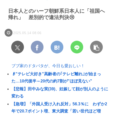
日本人とのハーフ朝鮮系日本人に「祖国へ
帰れ」 差別的で違法判決😢
2025.05.14 08:06
ブブ家のドタバタが、今日も愛おしい！
👴"テレビ大好き"高齢者の｢テレビ離れ｣が始まっ
た…10代後半～20代の約7割が"ほぼ見ない"
【悲報】田中みな実(39)、妊娠して顔が別人のように
変わる
【急増】「外国人受け入れ反対」56.3％に わずか2
年で20.7ポイント増、東大調査「若い世代ほど増