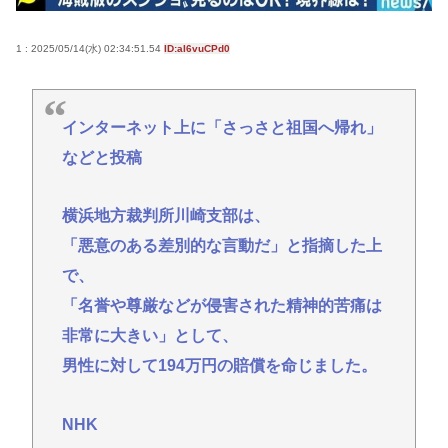
る？
【悲報】佐藤二朗さん主演の「踊る」スピンオフ作
1 : 2025/05/14(水) 02:34:51.54
ID:aI6vuCPd0
品、結局撮影中止が決定www
「14歳の少年に挿入を…」性器に火をつけ脅迫、少
インターネット上に「さっさと祖国へ帰れ」
女達はモップで…657人が死亡した韓国“最悪の人権
などと投稿
侵害”のおぞましすぎる実態
【悲報】全盛期のエマ・ワトソン可愛すぎワロッタ
横浜地方裁判所川崎支部は、
www
「悪意のある差別的な言動だ」と指摘した上
1.7kmの間何度も何度も 煽り追突
で、
「名誉や尊厳などが侵害された精神的苦痛は
Powered by livedoor 相互RSS
非常に大きい」として、
男性に対して194万円の賠償を命じました。
NHK