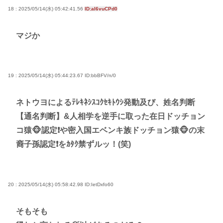
18 : 2025/05/14(水) 05:42:41.56
ID:aI6vuCPd0
マジか
19 : 2025/05/14(水) 05:44:23.67
ID:bbBFV/n/0
ネトウヨによるﾃﾚｷﾈｼｽｺｸｾｷﾄｳｼ発動及び、姓名判断
【通名判断】&人相学を逆手に取った在日ドッチョン
コ猿🐵認定❗や密入国エベンキ族ドッチョン猿🐵の末
裔子孫認定❗をｶﾀｸ禁ずルッ！(笑)
20 : 2025/05/14(水) 05:58:42.98
ID:IetDxfo60
そもそも