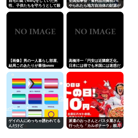
自宅の庭でBBQをしていた男
全国知事会「食料品消費税1%
性、子供たちを守ろうとして殺
やられたら地方自治体の財源が
害されてしまう
逼迫してしまう 」…この流れ地
方税増税するしかないよ、もう
【画像】男の一人暮らし部屋、
高橋洋一「円安は近隣窮乏化。
結局このあたりが最強www
日本には得でも米国には迷惑だ
った」
ゲイの人にめっちゃ誘われてる
派遣のおっさんとパスタ屋さん
んだけど
行ったら「カルボナーラ」頼ん
でてドン引き…なんで弱者男性
っていつも同じのしか食べない