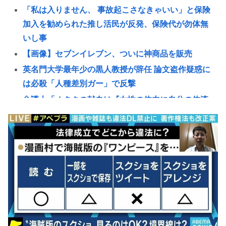
「私は入りません、 事故起こさなきゃいい」と保険
加入を勧められた推し活民が反発、保険代が勿体無
いし事
【画像】セブンイレブン、ついに神商品を販売
英名門大学最年少の黒人教授が辞任 論文盗作疑惑に
は必殺「人種差別ガー」で反撃
弁護士「オタクの献血は『女性の体内に自分の体液
を入れる』のが目的。場合によっては不同意性交罪
に当たる」
堀大輔さん、寝る間も惜しんでレスバ祭りwww
【悲報】韓国サッカー協会に性接待疑惑、「Jリーグ
の審判を統括する人物」も含まれると報道
「救える命だった」ウィシュマさん死亡めぐる国賠
訴訟が結審、遺族側は「入管の責任」改めて訴え
(ヽ´ん`) 嫌儲民「ケンモメン」の定義 👈 何て答え