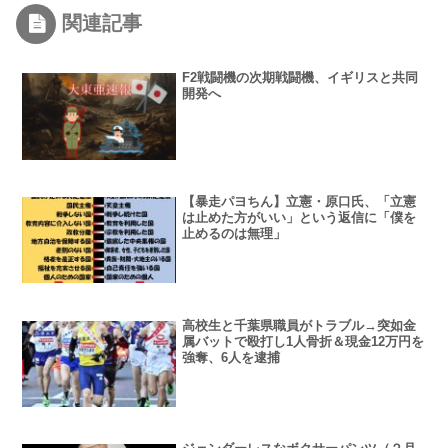
の？
関連記事
F2戦闘機の次期戦闘機、イギリスと共同
開発へ
【暴走パヨちん】立憲・原口氏、「立憲
は止めた方がいい」という返信に「僕を
止めるのは無理」
高校生と千葉県職員がトラブル→突如金
属バットで殴打し1人骨折＆現金12万円を
強奪、6人を逮捕