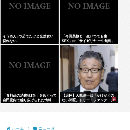
そうめん3つ茹でたけど全然食い
「今田美桜と一生いつでも生
切れない
SEX」or「サイゼリヤ 一生無料」
www
「食料品の消費税1%」をめぐって
【追悼】天龍源一郎「かけがえの
自民党内で繰り広げられた情報
ない師匠」ドリー・ファンク・ジ
戦…！ウソまで飛び交った密室会
ュニアさん追悼
議の発言
ホーム
ニュー速