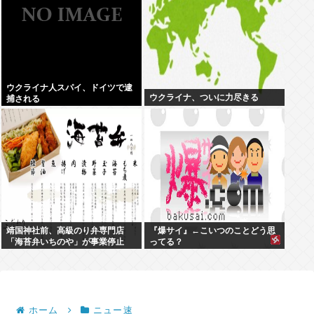
ウクライナ人スパイ、ドイツで逮
ウクライナ、ついに力尽きる
捕される
靖国神社前、高級のり弁専門店
『爆サイ』←こいつのことどう思
「海苔弁いちのや」が事業停止
ってる？
ホーム
ニュー速