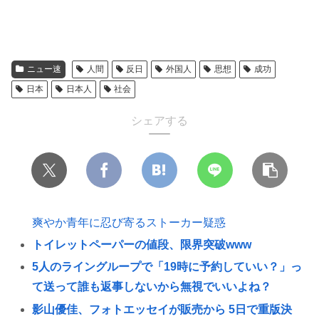
ニュー速
人間
反日
外国人
思想
成功
日本
日本人
社会
シェアする
爽やか青年に忍び寄るストーカー疑惑
トイレットペーパーの値段、限界突破www
5人のライングループで「19時に予約していい？」っ
て送って誰も返事しないから無視でいいよね？
影山優佳、フォトエッセイが販売から 5日で重版決