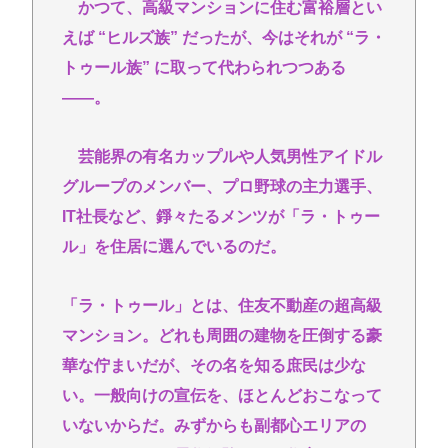
かつて、高級マンションに住む富裕層とい
ジャンポケ斉藤「同意があったんです。本当です。
信じて下さい」 ←何でこの主張が通らないの？
えば “ヒルズ族” だったが、今はそれが “ラ・
(ヽ´ん`)「手術が始まった…大丈夫大丈夫落ち着け」
トゥール族” に取って代わられつつある
医師「キャー地震よー！」(;ﾟんﾟ)「！？」
――。
【衝撃】兵庫県斎藤知事、海外事業所を全て廃止へ
「公務員が海外で遊ぶためにあ
芸能界の有名カップルや人気男性アイドル
る」・・・・・・・・・
グループのメンバー、プロ野球の主力選手、
【驚愕】いまだに続いていると聞いてビビる漫画
IT社長など、錚々たるメンツが「ラ・トゥー
「ながされて藍蘭島」「咲」「らき☆すた」
ル」を住居に選んでいるのだ。
地震の瞬間の手術室の防犯カメラが開示されてしま
う 熊本県八代
「ラ・トゥール」とは、住友不動産の超高級
サイバーコネクトツー取締役松山洋、ジャンプ垢に
マンション。どれも周囲の建物を圧倒する豪
ブロックされてお気持ち表明。何かあったらまず晒
華な佇まいだが、その名を知る庶民は少な
す！これが令和のレスバや！
い。一般向けの宣伝を、ほとんどおこなって
いないからだ。みずからも副都心エリアの
Powered by livedoor 相互RSS