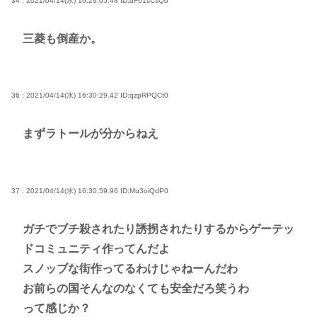
34 : 2021/04/14(水) 16:29:05.48
ID:dF61sCsQ0
三菱も倒産か。
36 : 2021/04/14(水) 16:30:29.42
ID:qzpRPQCt0
まずラトールが分からねえ
37 : 2021/04/14(水) 16:30:59.96
ID:Mu3oiQdP0
ガチでブチ殺されたり誘拐されたりするからゲーテッ
ドコミュニティ作ってんだよ
スノッブな街作ってるわけじゃねーんだわ
お前らの国そんなのなくても安全だろ笑うわ
って感じか？