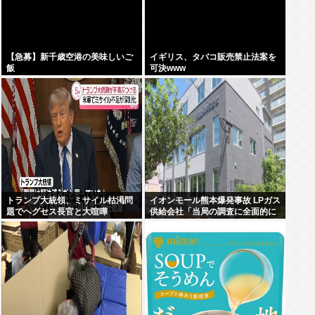
【急募】新千歳空港の美味しいご
イギリス、タバコ販売禁止法案を
飯
可決www
トランプ大統領、ミサイル枯渇問
イオンモール熊本爆発事故 LPガス
題でヘグセス長官と大喧嘩
供給会社「当局の調査に全面的に
協力」 経産省「LPガス爆発の可能
性が高いとする見解で一致」と発
表