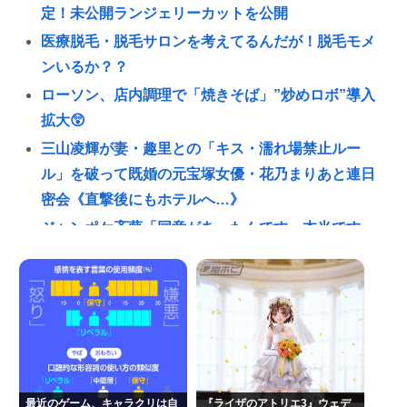
定！未公開ランジェリーカットを公開
医療脱毛・脱毛サロンを考えてるんだが！脱毛モメ
ンいるか？？
ローソン、店内調理で「焼きそば」”炒めロボ”導入
拡大😲
三山凌輝が妻・趣里との「キス・濡れ場禁止ルー
ル」を破って既婚の元宝塚女優・花乃まりあと連日
密会《直撃後にもホテルへ…》
ジャンポケ斉藤「同意があったんです。本当です。
信じて下さい」 ←何でこの主張が通らないの？
(ヽ´ん`)「手術が始まった…大丈夫大丈夫落ち着け」
医師「キャー地震よー！」(;ﾟんﾟ)「！？」
「ガンダムW」👈一人クソダサい機体がいるよな
48歳で貯金160万て普通？
地震の瞬間の手術室の防犯カメラが開示されてしま
最近のゲーム、キャラクリは自
『ライザのアトリエ3』ウェデ