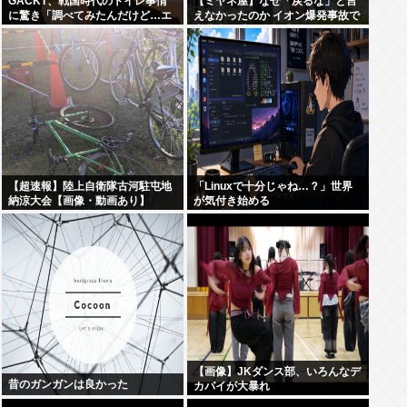
GACKT、戦国時代のトイレ事情
【ミヤネ屋】なぜ「戻るな」と言
に驚き「調べてみたんだけど…エ
えなかったのか イオン爆発事故で
グくない？」
斎藤幸平氏も逡巡「ボクもできな
かっただろうなあ」
【超速報】陸上自衛隊古河駐屯地
「Linuxで十分じゃね…？」世界
納涼大会【画像・動画あり】
が気付き始める
【画像】JKダンス部、いろんなデ
昔のガンガンは良かった
カパイが大暴れ