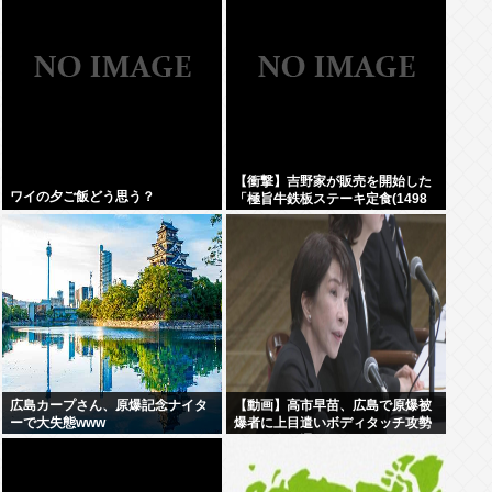
【衝撃】吉野家が販売を開始した
ワイの夕ご飯どう思う？
「極旨牛鉄板ステーキ定食(1498
円)」がうまそすぎると話題に
www
広島カープさん、原爆記念ナイタ
【動画】高市早苗、広島で原爆被
ーで大失態www
爆者に上目遣いボディタッチ攻勢
するも全く通用しないどころか
「非常に不安」とガチギレ