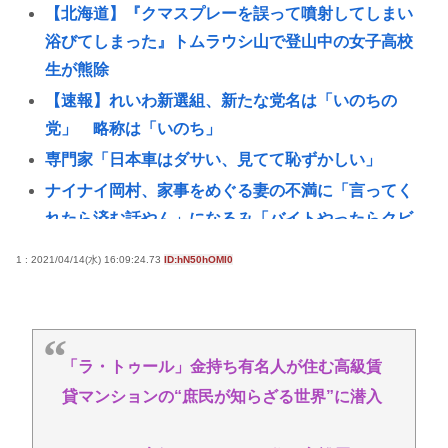
【北海道】『クマスプレーを誤って噴射してしまい
浴びてしまった』トムラウシ山で登山中の女子高校
生が熊除
【速報】れいわ新選組、新たな党名は「いのちの
党」 略称は「いのち」
専門家「日本車はダサい、見てて恥ずかしい」
ナイナイ岡村、家事をめぐる妻の不満に「言ってく
れたら済む話やん」になるみ「バイトやったらクビ
やで」説教受け黙り込む | バイトちゃうやろ
1 : 2021/04/14(水) 16:09:24.73
ID:hN50hOMI0
医療脱毛・脱毛サロンを考えてるんだが！脱毛モメ
ンいるか？？
自民党「日本人56す56す56す56す56すコロスコロス
コロス…」←こいつの過去
「ラ・トゥール」金持ち有名人が住む高級賃
【戦後最長】日本、なんと74ヶ月連続で景気回復し
貸マンションの“庶民が知らざる世界”に潜入
ていた‥‥