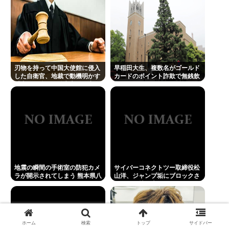
刃物を持って中国大使館に侵入
早稲田大生、複数名がゴールド
した自衛官、地裁で動機明かす
カードのポイント詐欺で無銭飲
「中国の強硬な外交方針を変え
食
させるため」
地震の瞬間の手術室の防犯カメ
サイバーコネクトツー取締役松
ラが開示されてしまう 熊本県八
山洋、ジャンプ垢にブロックさ
代
れてお気持ち表明。何かあった
らまず晒す！これが令和のレス
バや！
ホーム
検索
トップ
サイドバー