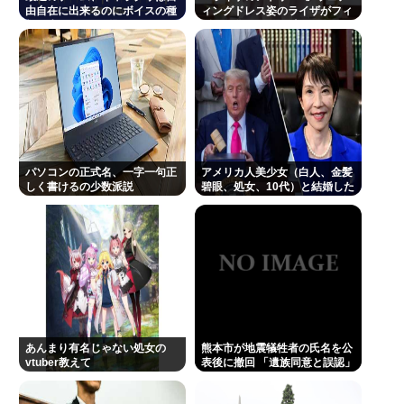
う 熊本県八代
由自在に出来るのにボイスの種
ィングドレス姿のライザがフィ
類は少なすぎる問題
ギュア化キタ───(ﾟ
サイバーコネクトツー取締役松山洋、ジャンプ垢に
∀ﾟ)───!!!!!
ブロックされてお気持ち表明。何かあったらまず晒
す！これが令和のレスバや！
元TBS山本里菜アナ、離婚を報告 4年間の結婚生活は
「宝物」…「話し合いを重ねた結果」決断
日本の芸能人、続々と日本脱出
パソコンの正式名、一字一句正
アメリカ人美少女（白人、金髪
しく書けるの少数派説
碧眼、処女、10代）と結婚した
【ネットの正義】NHK性加害の出演者は「今も普通
いんだが、どうすればいいか教
えろ
の顔して芸能活動してる」ネットの”5年前の犯人特
定”が生む二次被害
Powered by livedoor 相互RSS
あんまり有名じゃない処女の
熊本市が地震犠牲者の氏名を公
vtuber教えて
表後に撤回 「遺族同意と誤認」