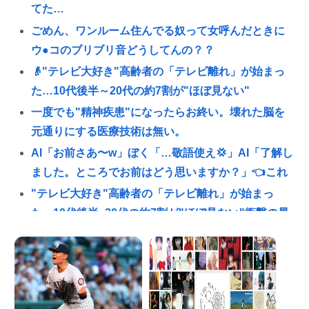
てた…
ごめん、ワンルーム住んでる奴って女呼んだときに
ウ●コのブリブリ音どうしてんの？？
👴"テレビ大好き"高齢者の「テレビ離れ」が始まっ
た…10代後半～20代の約7割が"ほぼ見ない"
一度でも"精神疾患"になったらお終い。壊れた脳を
元通りにする医療技術は無い。
AI「お前さあ〜w」ぼく「…敬語使え💢」AI「了解し
ました。ところでお前はどう思いますか？」👈これ
"テレビ大好き"高齢者の「テレビ離れ」が始まっ
た…10代後半~20代の約7割が"ほぼ見ない"衝撃の最
新データ
明日からお盆休みだけどみんなどこ行く予定か決め
た？🏄‍♂🌴☀
交通系カードで改札通って改札内のショップ利用し