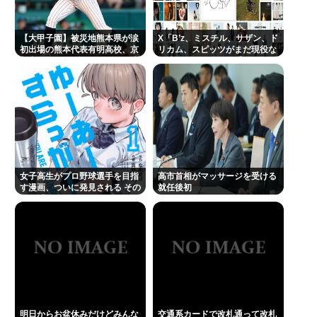
てまた改札出ようとしたら出られなくてワロタ
忍空があまり評価されてない理由
【大甲子園】被災地熊本県が涙
X「B’z、ミスチル、サザン、ド
“テレビ大好き”高齢者の「テレビ離れ」が始まっ
初出場の熊本代表有明高校、京
リカム、スピッツがまだ現役な
都立命館に9回裏2アウトから逆
の凄いよな。今の歌手が30年後
た…
転勝利
にやれてるだろうか？」
レインボー池田、よく知らない女子アナと結婚
一番かっこいい病気の名前、決まるw w w w w w w w
w w
ワイ、金無し、女無し、髪無し、身長無し、知能無
し、友達無し、若さ無し、職歴無し、やる気無し
女子高生がプロ野球選手を目指
高市首相がマッサージを受ける
す漫画、ついに発見される その
就任後初
ぜんじろう（お笑いタレント・58） 『金正恩氏』と
名も「ゆーあーすらっがー」
投稿して正体がバレてしまう
Powered by livedoor 相互RSS
明日からお盆休みだけどみんな
交通系カードで改札通って改札