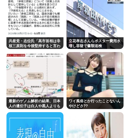
共産党・志位氏「高市首相は非
立花孝志さんらポスター費用水
核三原則を今後堅持すると言わ
増し容疑で書類送検
ない！」
最新のゲノム解析の結果、日本
ワイ風俗とか行ったことないん
人の遺伝子は白人や黒人よりも
やけどさ??
中国人や韓国人に酷似と判明…
ネトウヨ激震