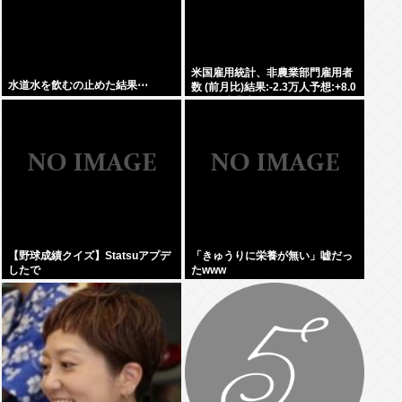
米国雇用統計、非農業部門雇用者
水道水を飲むの止めた結果⋯
数 (前月比)結果:-2.3万人予想:+8.0
万人、失業率結果:+4.1%予
想:+4.2%、9月利下げか
【野球成績クイズ】Statsuアプデ
「きゅうりに栄養が無い」嘘だっ
したで
たwww