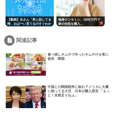
【動画】女さん「男と話してる
独身ケンモミン、1600万円で
時、おぱーい見てるのすぐわか
終の住処を購入…
る」
関連記事
食べ残しキムチで作ったキムチ汁を客に
提供 韓国
中国との関税戦争に敗れアメリカに大量
に残ってる大豆、日本が購入宣言 「もっ
と！全然足りねぇ」