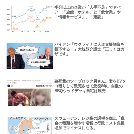
半分以上の企業が「人手不足」でヤバ
い 「旅館・ホテル」と「飲食業」や
「情報サービス」、「建設」…
バイデン「ウクライナに人道支援物資を
投下する！」大統領介護士「正しくはガ
ザです」
致死量のツーブロック男さん。妻をDVタ
コ殴りして致死させて懲役8年。自慢の
BBQウッドデッキ自宅は競売
スウェーデン、レジ袋の課税を廃止「税
金の種類を増やす増税は行政コスト負担
増加でマイナスになる」