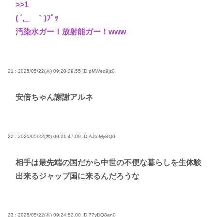
>>1
( ´,_ゝ｀)ﾌﾟｯ
汚染水ガー！放射能ガー！www
21 : 2025/05/22(木) 09:20:29.55
ID:pMWeo9jz0
安倍ちゃん謝謝アルネ
22 : 2025/05/22(木) 09:21:47.09
ID:AJtoMyBQ0
相手は最先端の国だから中世の不便な暮らしを生体験
出来るジャップ国に来るんだろうな
23 : 2025/05/22(木) 09:24:52.00
ID:77yDQ8an0