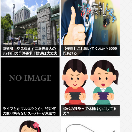
防衛省、空気読まずに過去最大の
【作曲】これ聞いてくれたら5000
8.9兆円の予算要求！財源は大丈夫
円あげる
か？！
ライフとかマルエツとか、特に何
40代の独身って休日はなにしてる
の取り柄もないスーパーが東京で
の？
デカい顔してるの不思議だよな、
普通OK行くだろ