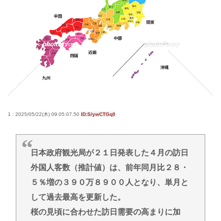
一度でも"精神疾患"になったらお終い。壊れた脳を
元通りにする医療技術は無い。
忍空があまり評価されてない理由
一番かっこいい病気の名前、決まるw w w w w w w w
w w
Powered by livedoor 相互RSS
1 : 2025/05/22(木) 09:05:07.50
ID:S/ywCTGq0
日本政府観光局が２１日発表した４月の訪日
外国人客数（推計値）は、前年同月比２８・
５％増の３９０万８９００人となり、単月と
して過去最高を更新した。
桜の見頃に合わせた訪日需要の高まりに加