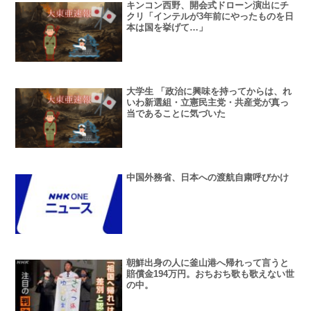
キンコン西野、開会式ドローン演出にチ
クリ「インテルが3年前にやったものを日
本は国を挙げて…」
大学生 「政治に興味を持ってからは、れ
いわ新選組・立憲民主党・共産党が真っ
当であることに気づいた
中国外務省、日本への渡航自粛呼びかけ
朝鮮出身の人に釜山港へ帰れって言うと
賠償金194万円。おちおち歌も歌えない世
の中。