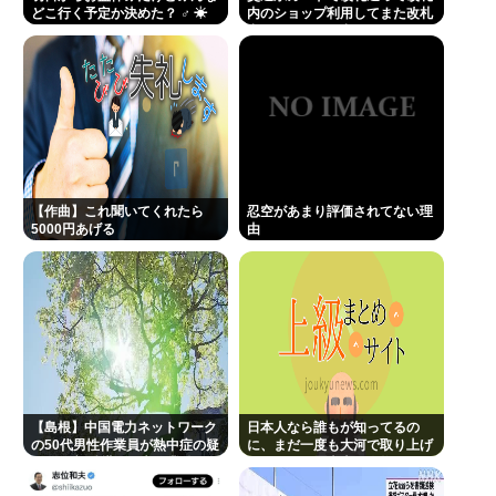
どこ行く予定か決めた？ ‍♂ ☀
内のショップ利用してまた改札
出ようとしたら出られなくてワ
ロタ
【作曲】これ聞いてくれたら
忍空があまり評価されてない理
5000円あげる
由
【島根】中国電力ネットワーク
日本人なら誰もが知ってるの
の50代男性作業員が熱中症の疑
に、まだ一度も大河で取り上げ
いで死亡 鉄塔の保守作業後に倒
られてない歴史上の人物
れる 邑南町