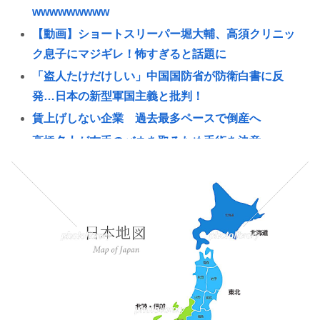
wwwwwwwww
【動画】ショートスリーパー堀大輔、高須クリニッ
ク息子にマジギレ！怖すぎると話題に
「盗人たけだけしい」中国国防省が防衛白書に反
発…日本の新型軍国主義と批判！
賃上げしない企業 過去最多ペースで倒産へ
高橋名人が左手のバネを取るため手術を決意
チック症のゆうぽん、久々に見たらめっちゃ悪化し
てた…
【悲報】税務職員さん、高齢女性から1.5億借りパク
して競艇に全ツッパwww
うんこ移植でピーナッツアレルギーを克服
【画像】ドイツの水着少女、14歳でこの発育具合
【悲報】日本、高市円安ホクホクなのに上半期の輸
出額が台湾と韓国に抜かれる