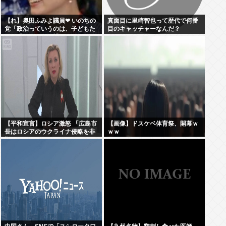
【れ】奥田ふみよ議員❤‍ いのちの
真面目に里崎智也って歴代で何番
党「政治っていうのは、子どもた
目のキャッチャーなんだ？
ちに「いのち」を繋いでいくため
にあるんだよ。」
【平和宣言】ロシア激怒 「広島市
【画像】ドスケベ体育祭、開幕ｗ
長はロシアのウクライナ侵略を非
ｗｗ
難した」