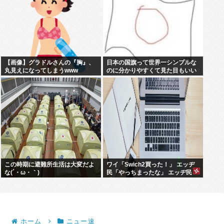
【画像】グラドルさんの『胸』、
日本の国旗って世界一シンプルな
丸見えになってしまうwww
のに分かりやすくて見た目もいい
よな
この時期に避難所生活は大変だよ
ワイ「Swich2買った！」 エッヂ
な(´・ω・｀)
民「やっちまったな」 エッヂ民
「面白いソフト無いよ」 エッヂ民
「まだ開けてない」
ホーム
ニュー速