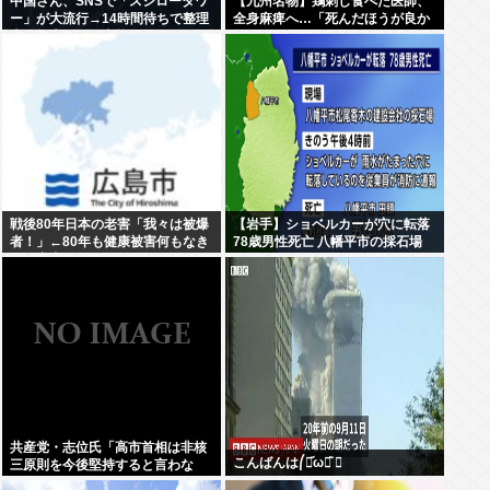
中国さん、SNSで「スシロータワ
【九州名物】鶏刺し食べた医師、
ー」が大流行→14時間待ちで整理
全身麻痺へ…「死んだほうが良か
券が転売される事態に…
った」
戦後80年日本の老害「我々は被爆
【岩手】ショベルカーが穴に転落
者！」←80年も健康被害何もなき
78歳男性死亡 八幡平市の採石場
ゃ健常者やろ
共産党・志位氏「高市首相は非核
こんばんは⎛・᷄ω・᷅ ⎞
三原則を今後堅持すると言わな
い！」