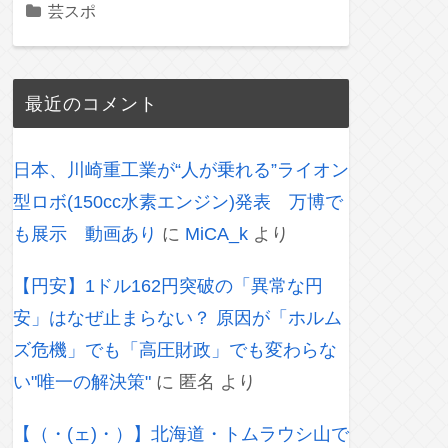
芸スポ
最近のコメント
日本、川崎重工業が“人が乗れる”ライオン
型ロボ(150cc水素エンジン)発表 万博で
も展示 動画あり
に
MiCA_k
より
【円安】1ドル162円突破の「異常な円
安」はなぜ止まらない？ 原因が「ホルム
ズ危機」でも「高圧財政」でも変わらな
い"唯一の解決策"
に
匿名
より
【（・(ェ)・）】北海道・トムラウシ山で