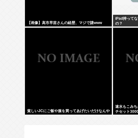
iPad持っ
【画像】高市早苗さんの経歴、マジで謎www
の？
速水もこみち
貧しいJCにご飯や服を買ってあげたいだけなんや
チセット300