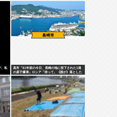
が、私
高市「81年前の今日、長崎の地に投下された1発
の原子爆弾」ロシア「待って。《誰が》落とした
の？ねぇ、なんでそこ伏せるの？」