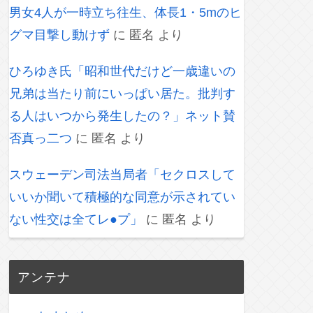
男女4人が一時立ち往生、体長1・5mのヒ
グマ目撃し動けず
に
匿名
より
ひろゆき氏「昭和世代だけど一歳違いの
兄弟は当たり前にいっぱい居た。批判す
る人はいつから発生したの？」ネット賛
否真っ二つ
に
匿名
より
スウェーデン司法当局者「セクロスして
いいか聞いて積極的な同意が示されてい
ない性交は全てレ●プ」
に
匿名
より
アンテナ