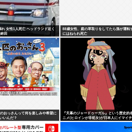
溺れ 女性1人死亡 ヘッドランド近く
88歳女性、庭の草取りをしてたら孫が運転
・鉾田
にはねられ死亡
ばのおっさんって何を楽しみや希望に
『天幕のジャードゥーガル』という歴史的
いいんだ？
ニメ(ヒロインが非処女)が日本人にイマイ
なかった理由って何だ？