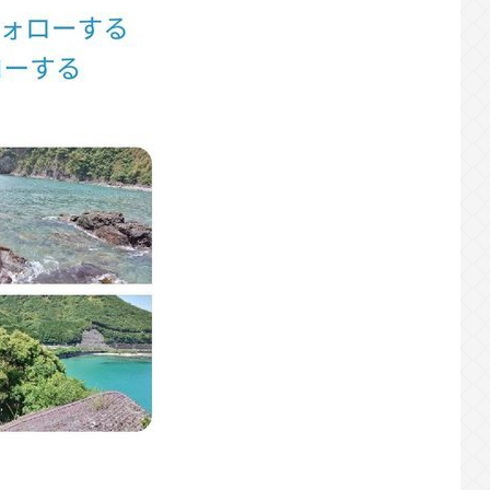
外機を盗んだ日本人(47)が逮捕されるwww
ルズバンドのボーカルさん、客席ダイブした結
明してしまう…
理由がわかる「こんなに金取るのかよ！？」っ
と旅行に行きたい