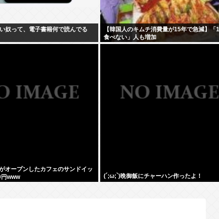
てない奴って、電子書籍何で読んでる
【韓国人のキムチ消費量が15年で急減】「
食べない」人も増加
がオープンしたカフェのサンドイッ
(´;ω;`)晩御飯にチャーハン作ったよ！
0円www