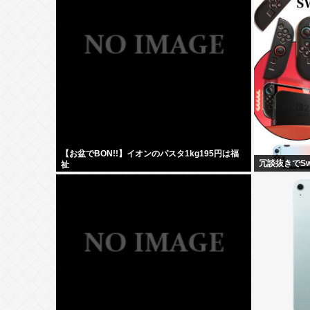
【お盆でBON!!】イオンのパスタ1kg195円は福
冗談抜きでSw
祉