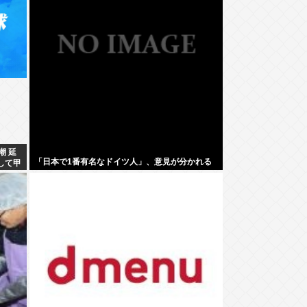
潮 延
「日本で1番有名なドイツ人」、意見が分かれる
して甲