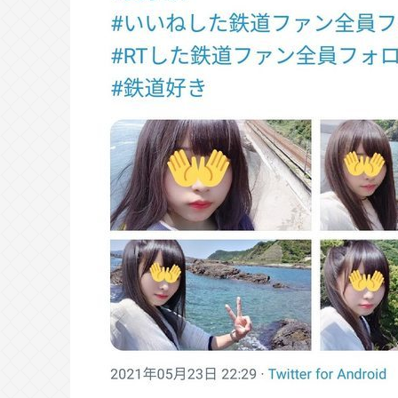
料持参でも
熊本地震で避難中の家からエアコン室
【お前らも気をつけような！】ガー
果『こう』なってしまいお気持ち表
結婚式やると近所の花屋が潰れない
て驚くぞ
うつ病が治って復職できたらマッマ
Powered by livedoor 相互RSS