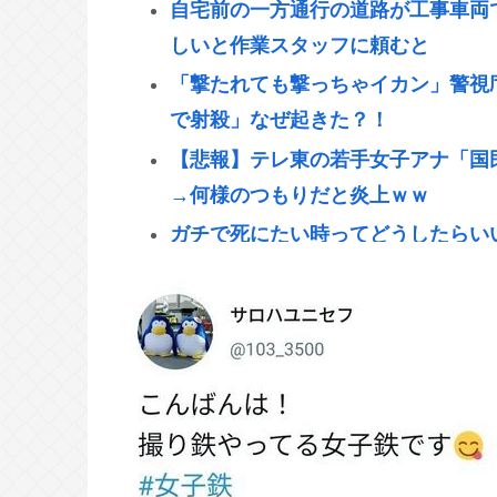
自宅前の一方通行の道路が工事車両
しいと作業スタッフに頼むと
「撃たれても撃っちゃイカン」警視
で射殺」なぜ起きた？！
【悲報】テレ東の若手女子アナ「国
→何様のつもりだと炎上ｗｗ
ガチで死にたい時ってどうしたらい
新しいキーボード買いたいんだけど
らない
「世界唯一の被爆国は北朝鮮」と主
【衝撃】女さん同士の事故、ガチで
88歳女性、庭の草取りをしてたら
【悲報】ファン付き作業着使用男性