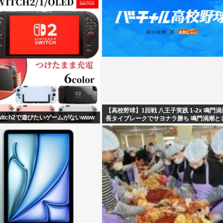
【高校野球】1回戦 八王子実践 1-2x 鳴門渦
itch2で遊びたいゲームがないwww
長タイブレークでサヨナラ勝ち 鳴門渦潮と
子園1勝