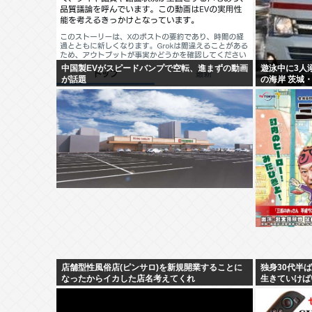
中国製EVがスピードバンプで空転、進まずの動画
遊泳中に3人
が話題
の海岸 茨城
店舗型性風俗店(ピンサロ)を新規開業することに
独身30代半
なったからイカした店名考えてくれ
生きていけば