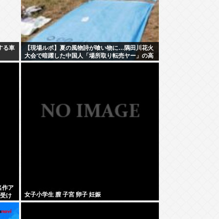
する車
【現場ルポ】夏の風物詩が喰い物に…隅田川花火
大会で暗躍した中国人「場所取り転売ヤー」の高
笑い
名作ア
女子小学生 膣 子宮 卵子 妊娠
チ受け