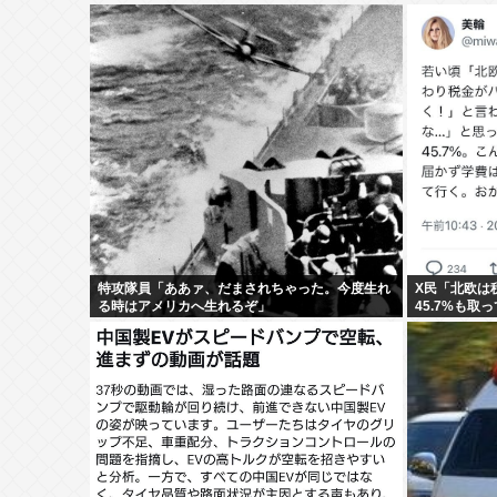
特攻隊員「ああァ、だまされちゃった。今度生れ
X民「北欧は
る時はアメリカへ生れるぞ」
45.7%も取
いいね