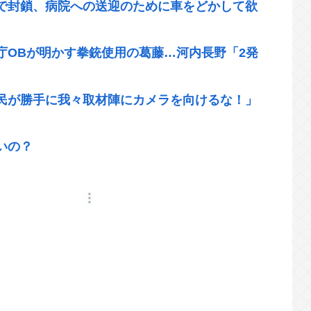
で封鎖、病院への送迎のために車をどかして欲
庁OBが明かす拳銃使用の葛藤…河内長野「2発
民が勝手に我々取材陣にカメラを向けるな！」
いの？
、今のキーボード壊れなくて買う理由が見つか
張し、チラシを配布する輩が発生
地獄www
孫が運転する車にはねられ死亡
、熱中症で死亡 スポーツドリンクやゼリー飲