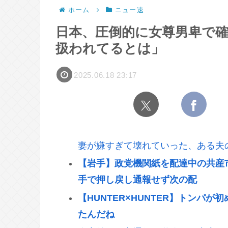
ホーム
ニュー速
日本、圧倒的に女尊男卑で
扱われてるとは」
2025.06.18 23:17
妻が嫌すぎて壊れていった、ある夫
【岩手】政党機関紙を配達中の共産
手で押し戻し通報せず次の配
【HUNTER×HUNTER】トンパ
たんだね