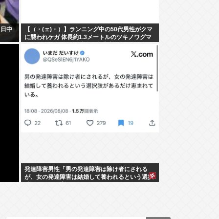
1日中
【（・(ェ)・）】ランニング中の50代男性がクマ
に襲われケガ 体長約1.3メートルのツキノワグマ
に腕や足をかまれる 岐阜・高山市
発達障害男性「男の発達障害は除け者にされる
が、女の発達障害は結婚して養われるという選択
肢があるだけ恵まれている」