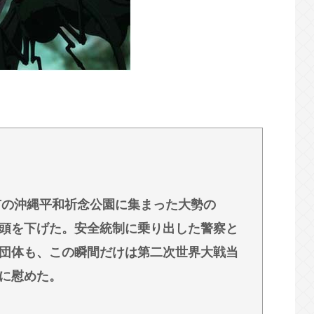
子大生に「ニヤニヤ」目撃され逮捕の末路
学生限定販売」に 転売ヤー対策が大絶賛ｗｗ
？「よなよなエール」がまさかのU字グラスを発
市の沖縄平和祈念公園に集まった大勢の
頭を下げた。安全統制に乗り出した警察と
団体も、この瞬間だけは第二次世界大戦当
に慰めた。