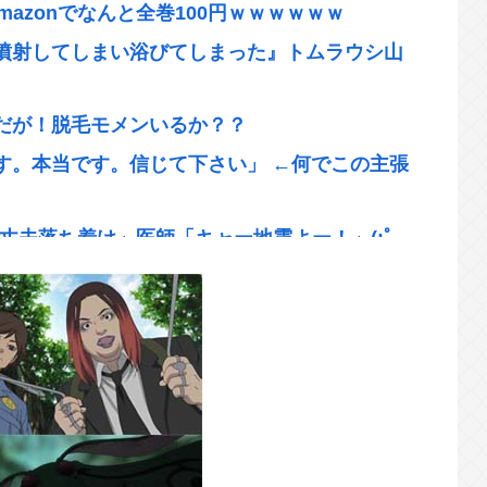
mazonでなんと全巻100円ｗｗｗｗｗｗ
噴射してしまい浴びてしまった』トムラウシ山
だが！脱毛モメンいるか？？
す。本当です。信じて下さい」 ←何でこの主張
大丈夫落ち着け」医師「キャー地震よー！」(;ﾟ
開示されてしまう 熊本県八代
、ジャンプ垢にブロックされてお気持ち表明。
のレスバや！
だが暴露しまくりｗｗｗ
時は浸透してなかった」にネット総ツッコミ