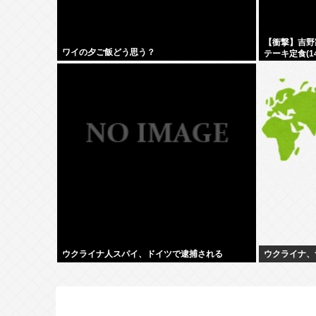
【衝撃】吉野
ワイの夕ご飯どう思う？
テーキ定食(1
www
ウクライナ人スパイ、ドイツで逮捕される
ウクライナ、