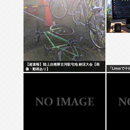
【超速報】陸上自衛隊古河駐屯地 納涼大会【画
「Linux
像・動画あり】