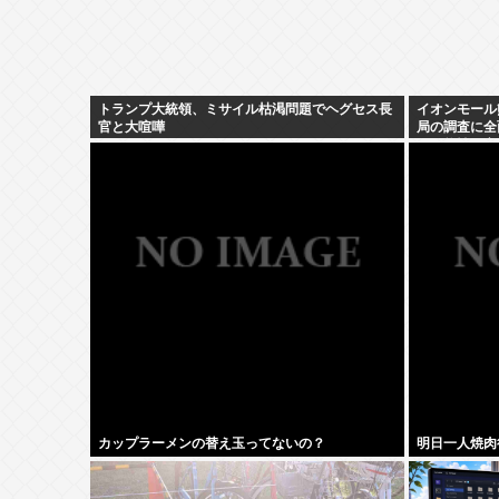
トランプ大統領、ミサイル枯渇問題でヘグセス長
イオンモール
官と大喧嘩
局の調査に全
の可能性が高
カップラーメンの替え玉ってないの？
明日一人焼肉