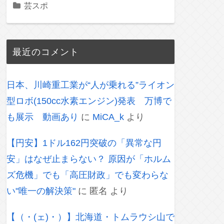
芸スポ
最近のコメント
日本、川崎重工業が“人が乗れる”ライオン
型ロボ(150cc水素エンジン)発表 万博で
も展示 動画あり
に
MiCA_k
より
【円安】1ドル162円突破の「異常な円
安」はなぜ止まらない？ 原因が「ホルム
ズ危機」でも「高圧財政」でも変わらな
い"唯一の解決策"
に
匿名
より
【（・(ェ)・）】北海道・トムラウシ山で