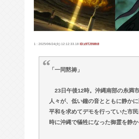
【公然わいせつ】55歳会社員、女
【朗報】イオン、ポケカを「小・中
ｗ
【衝撃】ビールだけ注ぐと倒れる！
1 : 2025/06/24(火) 12:12:33.18
ID:z9TJ9Wh9
売ｗｗｗ
Powered by livedoor 相互RSS
「一同黙祷」
23日午後12時。沖縄南部の糸満
人々が、低い鐘の音とともに静かに
平和を求めてデモを行っていた市民
時に沖縄で犠牲になった御霊を静か