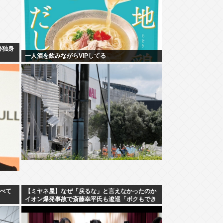
齢独身
一人酒を飲みながらVIPしてる
調べて
【ミヤネ屋】なぜ「戻るな」と言えなかったのか
イオン爆発事故で斎藤幸平氏も逡巡「ボクもでき
なかっただろうなあ」