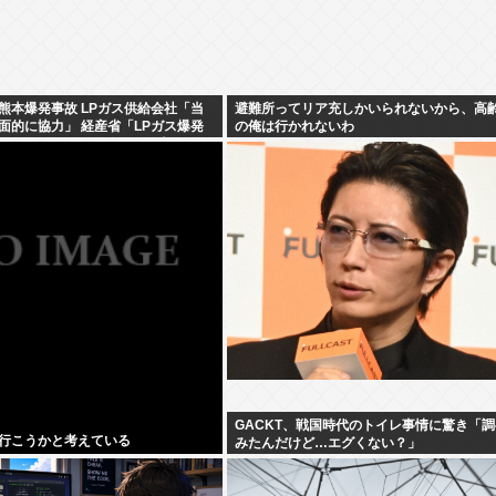
熊本爆発事故 LPガス供給会社「当
避難所ってリア充しかいられないから、高
面的に協力」 経産省「LPガス爆発
の俺は行かれないわ
いとする見解で一致」と発表
GACKT、戦国時代のトイレ事情に驚き「
行こうかと考えている
みたんだけど…エグくない？」