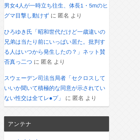
男女4人が一時立ち往生、体長1・5mのヒ
グマ目撃し動けず
に
匿名
より
ひろゆき氏「昭和世代だけど一歳違いの
兄弟は当たり前にいっぱい居た。批判す
る人はいつから発生したの？」ネット賛
否真っ二つ
に
匿名
より
スウェーデン司法当局者「セクロスして
いいか聞いて積極的な同意が示されてい
ない性交は全てレ●プ」
に
匿名
より
アンテナ