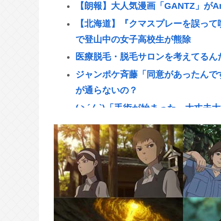
【朗報】大人気漫画「GANTZ」がA
【北海道】『クマスプレーを誤って
で登山中の女子高校生が熊除
医療脱毛・脱毛サロンを考えてるん
ジャンポケ斉藤「同意があったんで
が通らないの？
(ヽ´ん`)「手術が始まった…大丈夫
んﾟ)「！？」
地震の瞬間の手術室の防犯カメラが
サイバーコネクトツー取締役松山洋
何かあったらまず晒す！これが令和
【悲報】清水良太郎が逝ったら小は
【渡邊渚】PTSD発言で大炎上「当