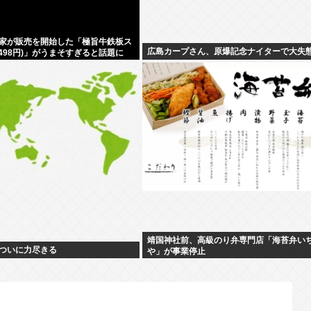
家が販売を開始した「極旨牛鉄板ス
広島カープさん、原爆記念ナイターで大失態
498円)」がうまそすぎると話題に
靖国神社前、高級のり弁専門店「海苔弁い
ついに力尽きる
や」が事業停止