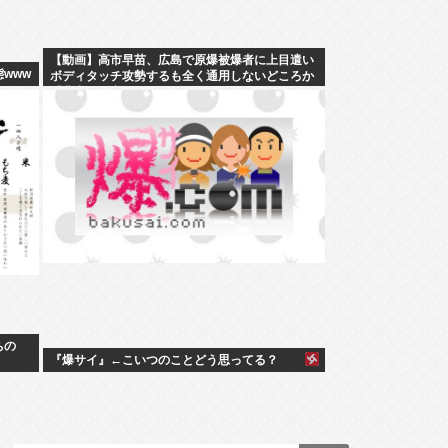
【動画】高市早苗、広島で原爆被爆者に上目遣い
www
ボディタッチ攻勢するも全く通用しないどころか
「非常に不安」とガチギレ
ちの
『爆サイ』←こいつのことどう思ってる？