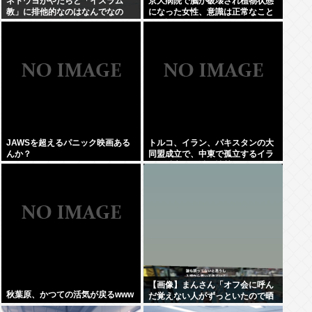
ネトウヨがやたらと「イスラム
京大病院で脳が破壊され植物状態
教」に排他的なのはなんでなの
になった女性、意識は正常なこと
が確認されおわる
JAWSを超えるパニック映画ある
トルコ、イラン、パキスタンの大
んか？
同盟成立で、中東で孤立するイラ
ンは滅亡不可避な情勢へwww
【画像】まんさん「オフ会に呼ん
秋葉原、かつての活気が戻るwww
だ覚えない人がずっといたので晒
すわ」（パシャ）