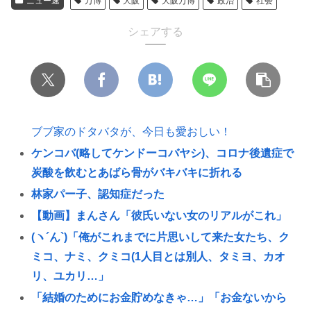
ニュー速
万博
大阪
大阪万博
政治
社会
シェアする
ブブ家のドタバタが、今日も愛おしい！
ケンコバ(略してケンドーコバヤシ)、コロナ後遺症で
炭酸を飲むとあばら骨がバキバキに折れる
林家パー子、認知症だった
【動画】まんさん「彼氏いない女のリアルがこれ」
(ヽ´ん`)「俺がこれまでに片思いして来た女たち、ク
ミコ、ナミ、クミコ(1人目とは別人、タミヨ、カオ
リ、ユカリ…」
「結婚のためにお金貯めなきゃ…」「お金ないから