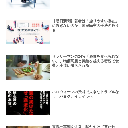
【朝日新聞】若者は「操りやすい存在」
に過ぎないのか 国民民主の手法の危う
さ
サラリーマンの24%「昼食を食べられな
い」、物価高騰と昇給を越える増税で食
費と小遣い減らされる
ハロウィーンの渋谷で大きなトラブルな
し パヨク、イライラへ
売春の実態を告発「私たちは『買われ