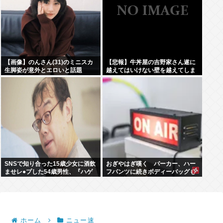
【画像】のんさん(31)のミニスカ
【悲報】牛丼屋の吉野家さん遂に
生脚姿が意外とエロいと話題
越えてはいけない壁を越えてしま
う…
SNSで知り合った15歳少女に酒飲
おぎやはぎ嘆く パーカー、ハー
ませレ●プした54歳男性、『ハゲ
フパンツに続きボディーバッグも
かどうか』で意見が真っ二つに分
ダサい論争に「なんでおじさんだ
かれる
け言われるの？」
ホーム
ニュー速