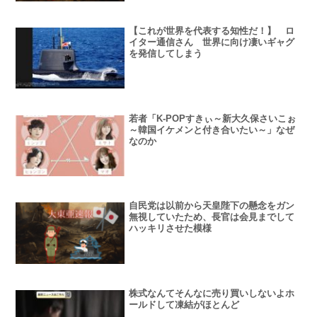
【これが世界を代表する知性だ！】 ロ
イター通信さん 世界に向け凄いギャグ
を発信してしまう
若者「K-POPすきぃ～新大久保さいこぉ
～韓国イケメンと付き合いたい～」なぜ
なのか
自民党は以前から天皇陛下の懸念をガン
無視していたため、長官は会見までして
ハッキリさせた模様
株式なんてそんなに売り買いしないよホ
ールドして凍結がほとんど