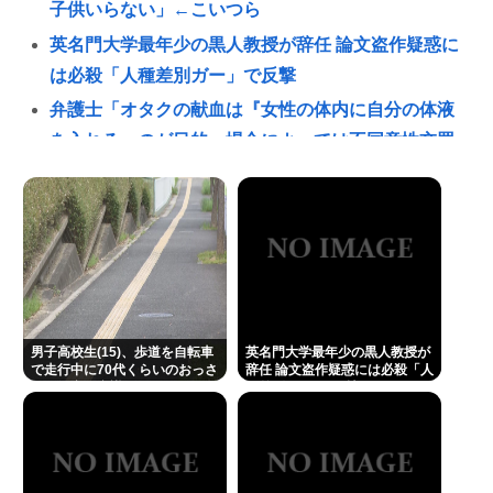
子供いらない」←こいつら
英名門大学最年少の黒人教授が辞任 論文盗作疑惑に
は必殺「人種差別ガー」で反撃
弁護士「オタクの献血は『女性の体内に自分の体液
を入れる』のが目的。場合によっては不同意性交罪
に当たる」
テレ東・田中瞳アナが苦言 「面識のない方々にカメ
ラを向けられることに恐怖を」 ロケ撮影時に勝手に
撮影してくる人に注意喚起
女審判、謝罪
ミッチー再婚！57歳でパパに！ 芸能界50代パパ続々
男子高校生(15)、歩道を自転車
英名門大学最年少の黒人教授が
有吉弘行、小澤征悦、草彅剛、ケンコバも
で走行中に70代くらいのおっさ
辞任 論文盗作疑惑には必殺「人
んに衝突し意識不明にさせてし
種差別ガー」で反撃
堀大輔さん、寝る間も惜しんでレスバ祭りwww
まう
佐藤二朗の新作映画が撮影中止お蔵入りwww
2mの奴に身長170cmが勝てる可能性が一番高い格闘