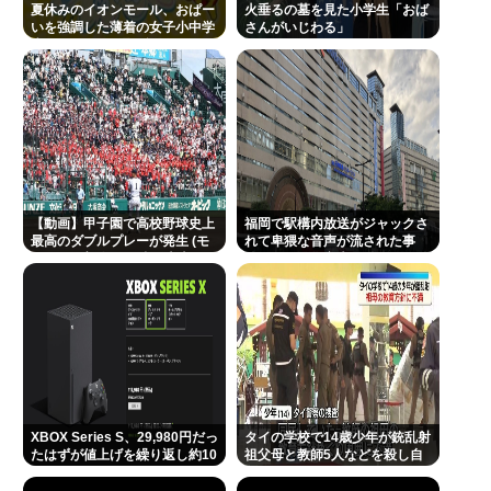
夏休みのイオンモール、おぱー
火垂るの墓を見た小学生「おば
いを強調した薄着の女子小中学
さんがいじわる」
生だらけ。あれ恥ずかしくない
の？
【動画】甲子園で高校野球史上
福岡で駅構内放送がジャックさ
最高のダブルプレーが発生 (モ
れて卑猥な音声が流された事
メンらの想像の25倍は史上最
件、やはり元音声は動ありの動
高)これもうプロ野球超えてる
画だった
だろ…
XBOX Series S、29,980円だっ
タイの学校で14歳少年が銃乱射
たはずが値上げを繰り返し約10
祖父母と教師5人などを殺し自
万円弱
殺