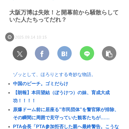
大阪万博は失敗！と開幕前から騒散らして
いた人たちってだれ？
2025.09.14 10:15
ゾッとして、ほろりとする奇妙な物語。
中国のビーチ。ゴミだらけ
【朗報】本田望結（ぼうけつ）の妹、育成大成
功！！！！
原爆ドーム前に居座る”市民団体”を警官隊が排除、
その瞬間に周囲で見守っていた観客たちが……
PTA会長「PTA参加拒否した親へ最終警告。こうな