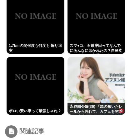
1.7kmの間何度も何度も 煽り追
スマ●コ、石破岸田ってなんで
突
にあんなに叩かれたの？自民党
の政治家だし普通に保守じゃん
永谷園令嬢(36) 「親の敷いたレ
ボロい安い車って最強じゃね？
ールから外れて、カフェを開業
して成功しました」
関連記事