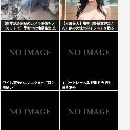
【熊本総合病院のカメラ映像をノ
【秋田美人】壇蜜（齋藤支靜加さ
ーカットで】手術中に地震発生 患
ん）似の女性のAIイラストを貼る
者ファースト 医師ら緊迫の一部始
ぞ！おぱーい！おへそ！マン毛！
終
ワイお菓子のニンニク食べて口と
▲ボートレース津 野田昇吾選手、
喉痛い
賞典除外