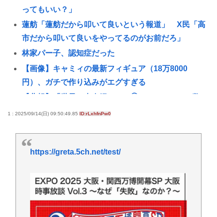
ってもいい？」
蓮舫「蓮舫だから叩いて良いという報道」 X民「高
市だから叩いて良いをやってるのがお前だろ」
林家パー子、認知症だった
【画像】キャミィの最新フィギュア（18万8000
円）、ガチで作り込みがエグすぎる
【悲報】「世界の売春婦（セッ◯スワーカー）の数
と割合」反論「そんなはずはない日本は上位なはず
1 : 2025/09/14(日) 09:50:49.85
ID:rLxhfnPw0
だ」←これ
英名門大学最年少の黒人教授が辞任 論文盗作疑惑に
https://greta.5ch.net/test/
は必殺「人種差別ガー」で反撃
弁護士「オタクの献血は『女性の体内に自分の体液
を入れる』のが目的。場合によっては不同意性交罪
に当たる」
台風15号、東北地方直撃www