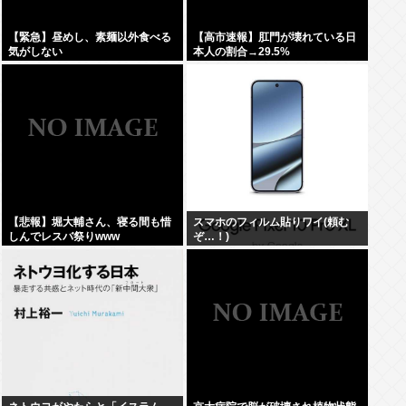
【緊急】昼めし、素麺以外食べる
【高市速報】肛門が壊れている日
気がしない
本人の割合→29.5%
【悲報】堀大輔さん、寝る間も惜
スマホのフィルム貼りワイ(頼む
しんでレスバ祭りwww
ぞ…！)