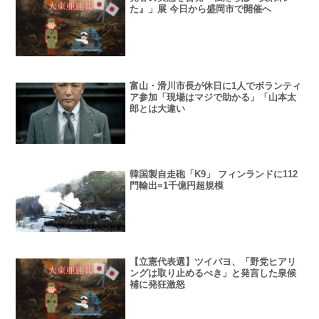
た』」展 今日から盛岡市で開催へ
富山・滑川市長が休日に1人でボランティ
ア参加「現場はマジで助かる」「山本太
郎とは大違い
韓国製自走砲「K9」 フィンランドに112
門輸出=1千億円超規模
【立憲代表選】ツイパヨ、「野党ヒアリ
ングは取り止めるべき」と発言した泉候
補に発狂激怒