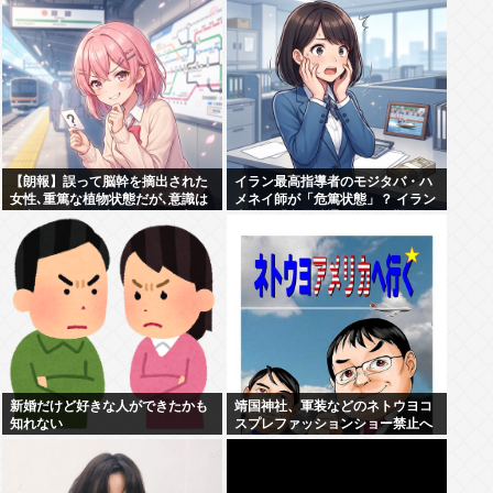
【朗報】誤って脳幹を摘出された
イラン最高指導者のモジタバ・ハ
女性､重篤な植物状態だが､意識は
メネイ師が「危篤状態」？ イラン
正常で何かを思考していると判明
大統領「意思疎通はかなり難し
い」
新婚だけど好きな人ができたかも
靖国神社、軍装などのネトウヨコ
知れない
スプレファッションショー禁止へ