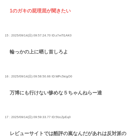
1のガキの屁理屈が聞きたい
15 : 2025/09/14(日) 09:57:24.70
ID:z7mTl1AK0
輪っかの上に晒し首しろよ
16 : 2025/09/14(日) 09:58:50.66
ID:WPc5k/gO0
万博にも行けない惨めな５ちゃんねらー達
17 : 2025/09/14(日) 09:59:33.77
ID:5fzcZpEq0
レビューサイトでは酷評の嵐なんだがあれは反対派の