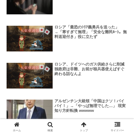
ロシア「最恐のｼﾘｱ義勇兵を送った」
→「寒すぎて無理」「安全な難民ﾙｰﾄ。無
料送迎付き」役に立たず
ロシア、ドイツへのガス供給さらに削減
独政府は非難、お前が核兵器使えばすぐ
終わる話なんよ
アルゼンチン大統領「中国はクソ！バイ
バイ！」→「やっぱ無理でした…」 現実
知り方針転換 wwwww
ホーム
検索
トップ
サイドバー