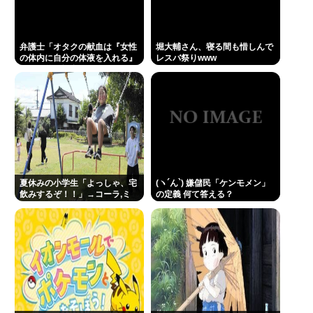
技
(ヽ´ん`) 嫌儲民「ケンモメン」の定義 👈 何て答え
る？
弁護士「オタクの献血は『女性
堀大輔さん、寝る間も惜しんで
の体内に自分の体液を入れる』
レスバ祭りwww
中国の二足歩行ロボ 服着せて胸ふくらませたらアイ
のが目的。場合によっては不同
意性交罪に当たる」
ドルみたいな可愛さを醸し出すようになる
Powered by livedoor 相互RSS
夏休みの小学生「よっしゃ、宅
(ヽ´ん`) 嫌儲民「ケンモメン」
飲みするぞ！！」→コーラ,ミ
の定義 何て答える？
ロ,カルピス！www