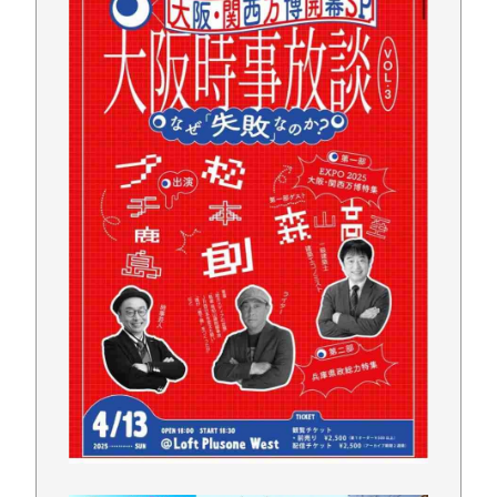
【速報】北海道江別大学生殺人事件、主犯格の川口
被告(19)に無期懲役の判決←これ、妥当だと思
う？？？？？？
軽自動車に”軽油”を入れちゃ絶対ダメ～！ セルフス
タンドで後を絶たない「誤給油トラブル」！
堀大輔さん、寝る間も惜しんでレスバ祭りwww
(ヽ´ん`) 嫌儲民「ケンモメン」の定義 👈 何て答え
る？
Powered by livedoor 相互RSS