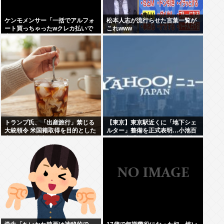
ケンモメンサー「一括でアルフォ
松本人志が流行らせた言葉一覧が
ート買っちゃったwクレカ払いで
これwww
来月の俺ごめんねー」銀行「デビ
ットカードなんで即時引き落とし
です」
トランプ氏、「出産旅行」禁じる
【東京】東京駅近くに「地下シェ
大統領令 米国籍取得を目的とした
ルター」整備を正式表明…小池百
中国人らの渡米を問題視
合子知事「多くの方が滞在、施設
整備の効果高い」