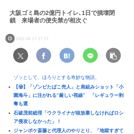
大阪ゴミ島の2億円トイレ､1日で損壊閉
鎖 来場者の便失禁が相次ぐ
2025.04.17 17:37
ゾッとして、ほろりとする奇妙な物語。
【🧟】「ゾンビたばこ売人」と肩組みショット「小
園海斗」に注がれる“厳しい視線” 「レギュラー剥
奪も選
石破茂前総理「ウクライナが核放棄しなければロシ
ア侵攻しなかった」！
ジャンポケ斎藤と代理人のやりとり、「地獄すぎて