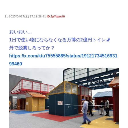
加盟への課題を関西外大教授に聞く 李大統領に
「政治利用」の過去
2 : 2025/04/17(木) 17:18:28.41
ID:JpYqpw/l0
【徹底討論】ワイ(48)無職はこのまま逃げ切れるのか
【皇室】 宮内庁長官実力行使 愛子天皇実現へ！
おいおい…
【朗報】佐倉綾音さん（32）、自分のシコポイント
1日で使い物にならなくなる万博の2億円トイレ🚽
に気づいてしまうwww
外で脱糞しろってか？
倉持由香、息子の「自閉スペクトラム症」診断にシ
https://x.com/ktu75555885/status/19121734516931
ョックで涙… 見逃していた乳幼児期のサインとは
99460
脳の手術で正常な脳を摘出
Powered by livedoor 相互RSS