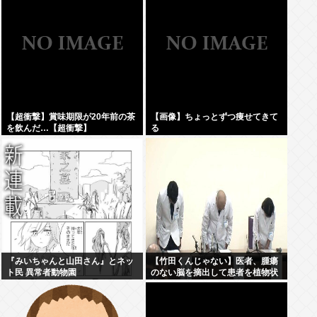
エクセルなどのPCスキル、ブレな
い覚悟」
【超衝撃】賞味期限が20年前の茶
【画像】ちょっとずつ痩せてきて
を飲んだ…【超衝撃】
る
『みいちゃんと山田さん』とネッ
【竹田くんじゃない】医者、腫瘍
ト民 異常者動物園
のない脳を摘出して患者を植物状
態に