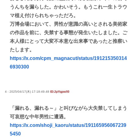
うんちを漏らした。かわいそう。もうこれ一生トラウ
マ植え付けられちゃっただろ。
万博会場において、男性が意識の高いとされる美術家
の作品を前に、失禁する事態が発生いたしました。ご
本人様にとって大変不本意な出来事であったと推察い
たします。
https://x.com/cpm_magnacut/status/191215350314
6930300
4 : 2025/04/17(木) 17:18:49.48
ID:JpYqpw/l0
「漏れる、漏れる～」と叫びながら大失禁してしまう
可哀想な中年男性に遭遇。
https://x.com/shoji_kaoru/status/191165956067239
5450