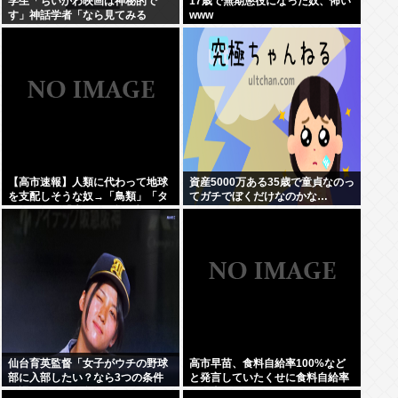
学生「ちいかわ映画は神秘的で
17歳で無期懲役になった奴、怖い
す」神話学者「なら見てみる
www
か…」
【高市速報】人類に代わって地球
資産5000万ある35歳で童貞なのっ
を支配しそうな奴→「鳥類」「タ
てガチでぼくだけなのかな…
コ・イカ」「麦」の3強に絞られ
る。
仙台育英監督「女子がウチの野球
高市早苗、食料自給率100%など
部に入部したい？なら3つの条件
と発言していたくせに食料自給率
を課す。男子に負けないノック、
が過去最低になってしまう