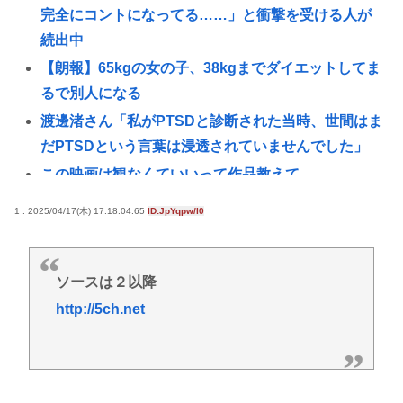
完全にコントになってる……」と衝撃を受ける人が
続出中
【朗報】65kgの女の子、38kgまでダイエットしてま
るで別人になる
渡邊渚さん「私がPTSDと診断された当時、世間はま
だPTSDという言葉は浸透されていませんでした」
この映画は観なくていいって作品教えて
近場で「天の川」見れる場所教えて🥺
1 : 2025/04/17(木) 17:18:04.65
ID:JpYqpw/l0
氷河期世代『ルッキズムが一番酷かったのは00年
代、こういうチャラい外見の男が街に溢れかえって
た。」たし蟹
ソースは２以降
http://5ch.net
【昆虫食】食用コオロギビジネスで破産したグリラ
ス社長 みんなにコオロギ食を広める為にリベンジ
へ
【日本水産物輸入禁止に釈明が必要】 韓国のCPTPP