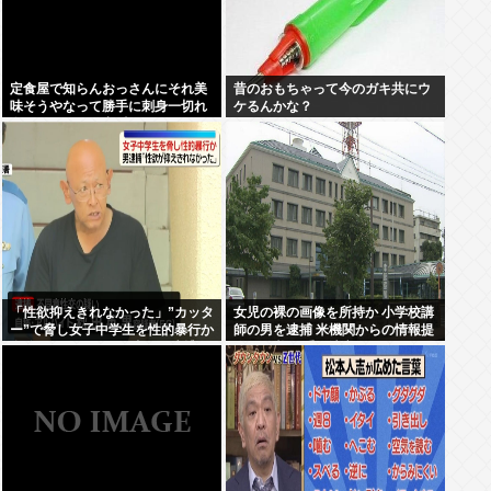
定食屋で知らんおっさんにそれ美
昔のおもちゃって今のガキ共にウ
味そうやなって勝手に刺身一切れ
ケるんかな？
食われたから警察呼んだ
「性欲抑えきれなかった」”カッタ
女児の裸の画像を所持か 小学校講
ー”で脅し女子中学生を性的暴行か
師の男を逮捕 米機関からの情報提
自称アルバイトの56歳男を逮捕
供で発覚 三重・津市