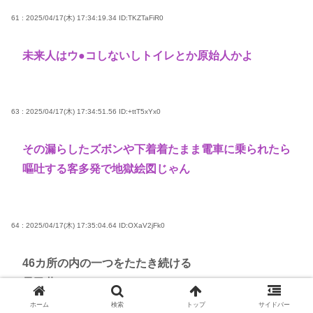
61 : 2025/04/17(木) 17:34:19.34
ID:TKZTaFiR0
未来人はウ●コしないしトイレとか原始人かよ
63 : 2025/04/17(木) 17:34:51.56
ID:+ttT5xYx0
その漏らしたズボンや下着着たまま電車に乗られたら
嘔吐する客多発で地獄絵図じゃん
64 : 2025/04/17(木) 17:35:04.64
ID:OXaV2jFk0
46カ所の内の一つをたたき続ける
愚民共
ホーム
検索
トップ
サイドバー