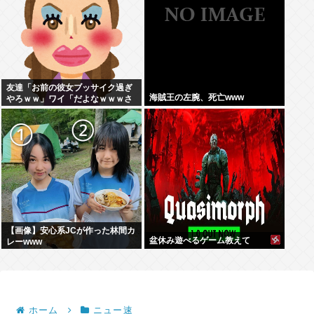
友達「お前の彼女ブッサイク過ぎ
海賊王の左腕、死亡www
やろｗｗ」ワイ「だよなｗｗｗさ
っさと別れたいわｗｗｗ」
【画像】安心系JCが作った林間カ
盆休み遊べるゲーム教えて
レーwww
ホーム
ニュー速