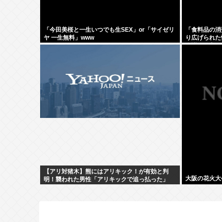
「今田美桜と一生いつでも生SEX」or「サイゼリ
「食料品の消
ヤ 一生無料」www
り広げられた
会議の発言
【アリ対猪木】熊にはアリキック！が有効と判
大阪の花火大
明！襲われた男性「アリキックで追っ払った」