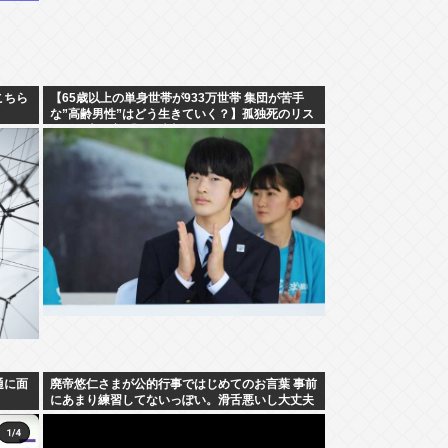
こちら
【65歳以上の単身世帯が933万世帯 集団が苦手
な”高齢男性”はどう生きていく？】孤独死のリス
クも…専門家 「8日以上見つからないのも圧倒的
に男性」
通に面
廃帝悠仁さまが公的行事ではじめてのお言葉 事前
にあまり練習してないっぽい。滑舌悪いし大丈夫
なの