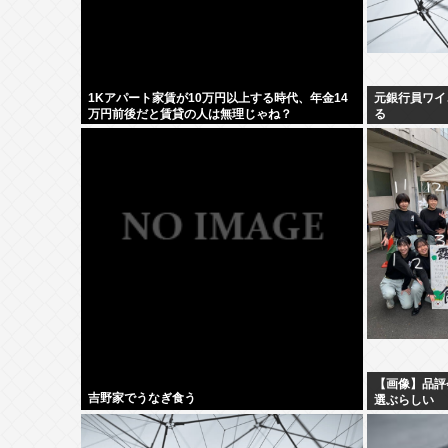
1Kアパート家賃が10万円以上する時代、年金14
元銀行員ワイ
万円前後だと賃貸の人は無理じゃね？
る
【画像】品評
吉野家でうなぎ食う
選ぶらしい