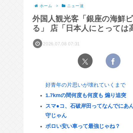
ホーム
ニュー速
外国人観光客「銀座の海鮮ビ
る」 店「日本人にとっては
2026.07.08 07:31
好青年の片思いが壊れていくまで
1.7kmの間何度も何度も 煽り追突
スマ●コ、石破岸田ってなんでにあ
守じゃん
ボロい安い車って最強じゃね？