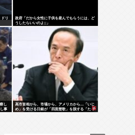
」ドリ
政府「だから女性に子供を産んでもらうには、ど
うしたらいいのよ;;」
察し
高市首相から、市場から、アメリカから…「いじ
かし事
め」を受ける日銀が「四面楚歌」を脱する「たっ
た1つの正しい方法」とは何か