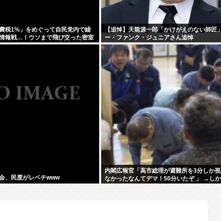
費税1%」をめぐって自民党内で繰
【追悼】天龍源一郎「かけがえのない師匠
情報戦…！ウソまで飛び交った密室
ー・ファンク・ジュニアさん追悼
内閣広報官「高市総理が避難所を3分しか視
会、民度がレベチwww
なかったなんてデマ！50分いたぞ 」 →し
実上の視察は数分で正解