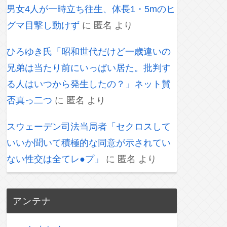
男女4人が一時立ち往生、体長1・5mのヒ
グマ目撃し動けず
に
匿名
より
ひろゆき氏「昭和世代だけど一歳違いの
兄弟は当たり前にいっぱい居た。批判す
る人はいつから発生したの？」ネット賛
否真っ二つ
に
匿名
より
スウェーデン司法当局者「セクロスして
いいか聞いて積極的な同意が示されてい
ない性交は全てレ●プ」
に
匿名
より
アンテナ