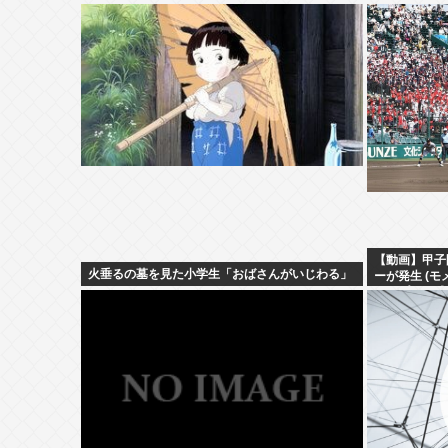
【動画】甲子
火垂るの墓を見た小学生「おばさんがいじわる」
ーが発生 (
もうプロ野球