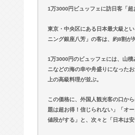
『ちいかわ』が巨大”キャラコンテン
1万3000円ビュッフェに訪日客「
ら紐解く
【悲報】お盆下り、安定の地獄絵図
東京・中央区にある日本最大級とい
ニング銀座八芳」の客は、約8割が
Powered by livedoor 相互RSS
1万3000円のビュッフェには、山
ニなどの海の幸や舟盛りになったお
上の高級料理が並ぶ。
この価格に、外国人観光客の口から
題は超お得！信じられない」「オー
値段がする」と、次々と「日本は安