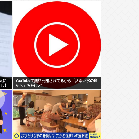
人に
YouTubeで無料公開されてるから「仄暗い水の底
なし】
から」みたけど
望の声