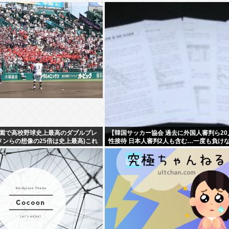
園で高校野球史上最高のダブルプレ
【韓国サッカー協会 過去に外国人審判ら20
モメンらの想像の25倍は史上最高)これ
性接待 日本人審判2人も含む…一度も負け
超えてるだろ…
韓国でサッカーファンや国民から怒りと失