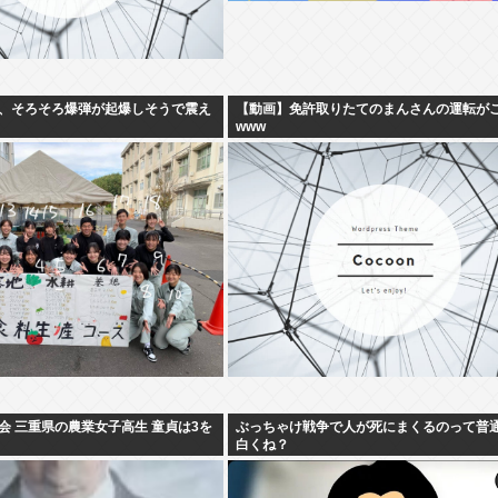
、そろそろ爆弾が起爆しそうで震え
【動画】免許取りたてのまんさんの運転が
www
会 三重県の農業女子高生 童貞は3を
ぶっちゃけ戦争で人が死にまくるのって普
白くね？