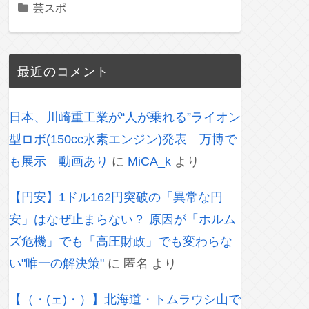
芸スポ
最近のコメント
日本、川崎重工業が“人が乗れる”ライオン
型ロボ(150cc水素エンジン)発表 万博で
も展示 動画あり
に
MiCA_k
より
【円安】1ドル162円突破の「異常な円
安」はなぜ止まらない？ 原因が「ホルム
ズ危機」でも「高圧財政」でも変わらな
い"唯一の解決策"
に
匿名
より
【（・(ェ)・）】北海道・トムラウシ山で