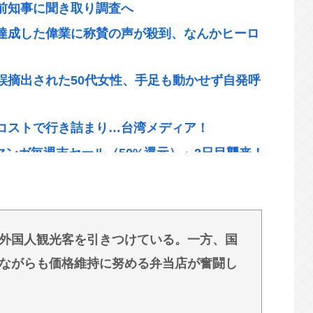
前知事に聞き取り調査へ
達成した偉業に称賛の声が殺到、なんかヒーロ
誤摘出された50代女性、手足も動かせず自発呼
コストで行き詰まり…台湾メディア！
「マンガ毎週末セール（50%還元）」2日目襲来！
このあたりが最強www
誤摘出された50代女性、手足も動かせず自発呼
ある」
外国人観光客を引きつけている。一方、国
で倒産 最多ペース
ながらも価格維持に努める弁当店が奮闘し
市への接触を拒むこのコワモテ男は何者？
面会が決まるwww