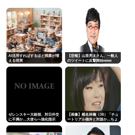
者の男(90)に顔面パンチを叩き込む 逮捕
家賃値上がりで「シェアハウス」需要増。働き盛り
の男8人いれば一軒家暮らしも余裕で毎日楽しい
メンタリストDaiGo「SNS最大のデメリットは口を
開く価値がない奴が発信できるようになったこと」
三浦マイルド「その姿は、紛れもなく芸人でした」
AI活用すればするほど残業が増
【悲報】山里亮太さん、一般人
清水良太郎さんのステージ回想し追悼
える現実
のツイートに反撃開始www
みいちゃんは予定通りTVでアニメを流すべきだと思
う
【画像】アトリエファン「アトリエはエ口いゲーム
じゃない！ライザを性的な目で見てる奴はにわ
か！」
大物ミュージシャンが投稿「日本国憲法の3大原則を
ゼレンスキー大統領、対日外交
【画像】椎名林檎（38）「チュ
に不満か…大使らへ強化指示
ートリアル徳井と対談か…ちょ
絶対に変えさせてはならない」
っとセクシーな服着ていくか」
【Pickup05154359】
高市「外国人が増える日本で、永住権を与えられた