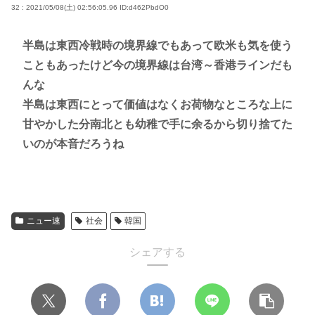
32 : 2021/05/08(土) 02:56:05.96
ID:d462PbdO0
半島は東西冷戦時の境界線でもあって欧米も気を使う
こともあったけど今の境界線は台湾～香港ラインだも
んな
半島は東西にとって価値はなくお荷物なところな上に
甘やかした分南北とも幼稚で手に余るから切り捨てた
いのが本音だろうね
ニュー速
社会
韓国
シェアする