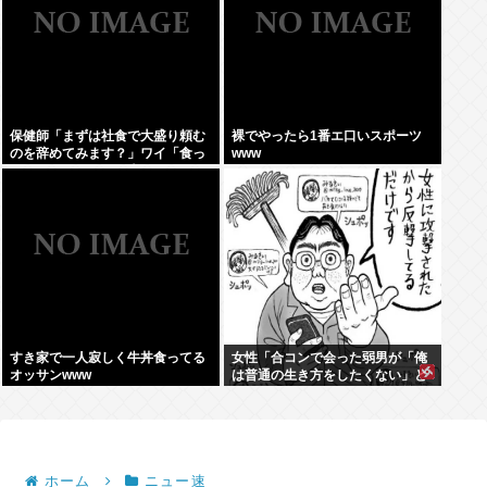
保健師「まずは社食で大盛り頼む
裸でやったら1番エ口いスポーツ
のを辞めてみます？」ワイ「食っ
www
ちゃいけないものを売ってるの
か！？」
すき家で一人寂しく牛丼食ってる
女性「合コンで会った弱男が「俺
オッサンwww
は普通の生き方をしたくない」と
かカッコつけててワロた。お前既
に普通以下だろw」⬅10万いいね
ホーム
ニュー速