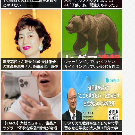
千の英雄と失われた王国をお前ら
人間「バックアップ作成して」
とやりたい
AI「了解。あ、間違えちゃった 」
HDD全消去
寿美花代さん死去 94歳 夫は俳優
ウォーキングしていたクマサン、
の故高島忠夫さん 高嶋政宏、政伸
サイクリングしていた50代女性に
の母
遭遇
【JARO】角栓ニュルッ、歯茎グ
アメリカで教師を無くしてAIで学
ラグラ…”不快な広告”苦情が急増
習させる学校が大人気 1日分の学
「マジでやめて」の声も”法規
習を2時間未満で可能に