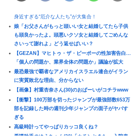
身近すぎる“厄介な人たち”が大集合！
娘「お父さんがもっと頭いい女と結婚してたら子供
も頭良かったよ。頭悪いクソ女と結婚してごめんな
さいって謝れよ」どう返せばいい？
【GEZAN】マヒトゥ・ザ・ピーポーの性加害告白…
「個人の問題か、業界全体の問題か」議論が拡大
最恐最強で覇者なアメリカイスラエル連合がイラン
に実質敗北な理由、分からない
【画像】村重杏奈さん(30)のおぱーいがコチラwww
【衝撃】100万部を切ったジャンプが最強部数653万
部を記録した時の週刊少年ジャンプの面子がヤバす
ぎる
高級時計ってやっぱりカッコ良くね？
看護助手のゆうちゃん(30)「カチンときた」 入院患