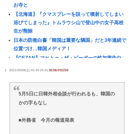
お寺と
【北海道】『クマスプレーを誤って噴射してしまい
浴びてしまった』トムラウシ山で登山中の女子高校
生が熊除
日本の防衛白書「韓国は重要な隣国」だと3年連続で
位置づけ…韓国メディア！
【GEZAN】マヒトゥ・ザ・ピーポーの性加害告白…
「個人の問題か、業界全体の問題か」議論が拡大
1 : 2021/05/08(土) 01:45:25.61
ID:36rYO1Tr0
最恐最強で覇者なアメリカイスラエル連合がイラン
に実質敗北な理由、分からない
AI活用すればするほど残業が増える現実
5月5日に日韓外相会談が行われるも、韓国の
かの字もなし
【悲報】山里亮太さん、一般人のツイートに反撃開
始www
■外務省 今月の報道発表
ゼレンスキー大統領、対日外交に不満か…大使らへ
強化指示