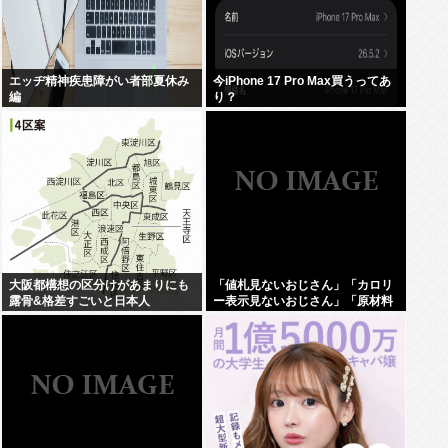
エッヂ精神疾患障がい者部夏休み
今iPhone 17 Pro Max買うってあ
編
り？
大阪都構想の区分けがあまりにも
「値札見ないおじさん」「カロリ
露骨&格差すごいと日本人
ー表示見ないおじさん」「原材料
見ないおじさん」まさかお前らは
違うよな？