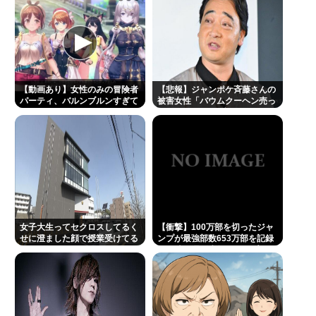
ら生活保護を貰うなんて人が増えては困る。日本人
以上の水準の人のみ許可します」
【正論】有吉「『俺テレビ見ない』って言う奴おか
しいだろ。団子屋で『団子食べない』って言う
【動画あり】女性のみの冒険者
【悲報】ジャンポケ斉藤さんの
か？」
パーティ、バルンブルンすぎて
被害女性「バウムクーヘン売っ
すぐ男に狙われそう
たりTikTokライブしててムカつ
いたから示談しなかっ
Powered by livedoor 相互RSS
た」・・・・・・・・・
女子大生ってセクロスしてるく
【衝撃】100万部を切ったジャ
せに澄ました顔で授業受けてる
ンプが最強部数653万部を記録
のは何故？？
した時の週刊少年ジャンプの面
子がヤバすぎる