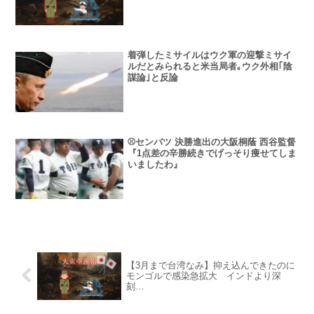
着弾したミサイルはウク軍の迎撃ミサイ
ルだとみられると米当局者｡ウク外相｢陰
謀論｣と反論
⚾センバツ 決勝進出の大阪桐蔭 西谷監督
『1点差の辛勝続きでげっそり痩せてしま
いましたわ』
【3月まで台湾なみ】抑え込んできたのに
モンゴルで感染急拡大 インドより深
刻…