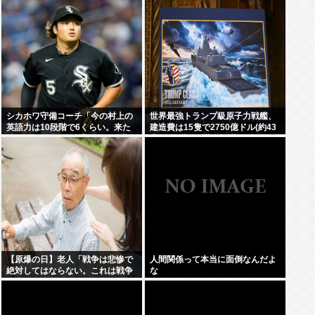
制”難しいワケ【弁護士解説】
シカホワ守備コーチ「今の村上の
世界最強トランプ級原子力戦艦、
英語力は10段階で6くらい。来た
建造費は15隻で2750億ドル(約43
時は0だった（笑）通訳なしで普
兆円)と掛かる費用も世界最強に
通に話してる」
【原爆の日】老人「戦争は悲惨で
人間関係って本当に面倒なんだよ
絶対してはならない。これは戦争
な
経験のある者しか分からない」←
では世界の人々の意見を見てみま
しょう