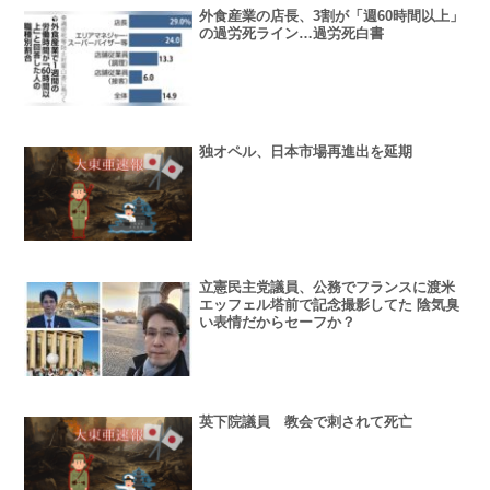
外食産業の店長、3割が「週60時間以上」
の過労死ライン…過労死白書
独オペル、日本市場再進出を延期
立憲民主党議員、公務でフランスに渡米
エッフェル塔前で記念撮影してた 陰気臭
い表情だからセーフか？
英下院議員 教会で刺されて死亡