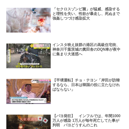
「セクロスゾンビ菌」が猛威、感染する
と理性を失い、性欲が暴走し、死ぬまで
強姦しつづけ感染拡大
インスタ映え抜群の港区の高級住宅街、
神奈川千葉茨城の糞田舎のDQN車が夜中
に集まり大迷惑へ
【平壌運転】チョ・テヨン「岸田が訪韓
するなら、日本は韓国の役に立たなけれ
ばならない」
【パヨ発狂】 インフルでは、年間1000
万人が感染 1万人が毎年死亡してた事が
判明 パヨどうすんのこれ