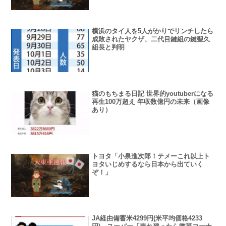
横浜のタイ人を5人がかりでリンチしたら
成敗されたヤクザ、二代目鍵組の鍵聖久
組長と判明
猫のもちまる日記 世界的youtuberになる
再生100万超え 年収数億円の未来（画像
あり）
トヨタ「小泉進次郎！テメーこれ以上ト
ヨタいじめするなら日本から出ていく
ぞ！」
JA経由備蓄米4299円(米平均価格4233