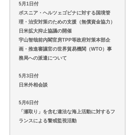
5月1日付
【画像】椎名林檎（38）「チュートリアル徳井と対
談か…ちょっとセクシーな服着ていくか」
ボスニア・ヘルツェゴビナに対する国境管
【Pickup05154359】
理・治安対策のための支援（無償資金協力）
【動画あり】女性のみの冒険者パーティ、バルンブ
日米拡大抑止協議の開催
ルンすぎてすぐ男に狙われそう
宇山智哉前内閣官房TPP等政府対策本部企
【衝撃】100万部を切ったジャンプが最強部数653万
画・推進審議官の世界貿易機関（WTO）事
部を記録した時の週刊少年ジャンプの面子がヤバす
務局への派遣について
ぎる
メンタリストDaiGo「SNS最大のデメリットは口を
5月3日付
開く価値がない奴が発信できるようになったこと」
日米外相会談
【画像】アトリエファン「アトリエはエ口いゲーム
じゃない！ライザを性的な目で見てる奴はにわ
5月6日付
か！」
「瀬取り」を含む違法な海上活動に対するフ
ランスによる警戒監視活動
Powered by livedoor 相互RSS