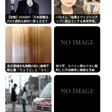
【悲報】SUGIZO「日本国憲法
パヨさん「地震までイメージア
の3大原則を絶対に変えさせて
ップに使おうとする高市早苗。
はならない」
心の底から軽蔑します」
名古屋城本丸御殿の柱に修復不
赤十字、スペイン領セウタに殺
能な傷 「りょうじ」と「カイ」
到した不法移民に物資を支給
と彫られる