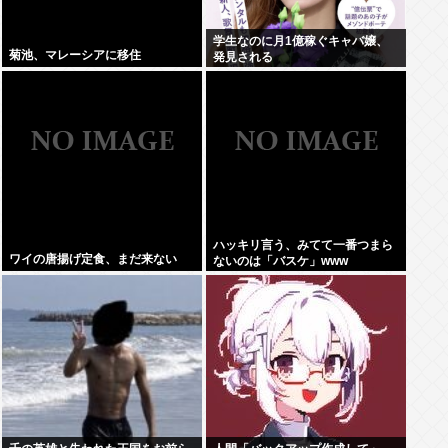
学生なのに月1億稼ぐキャバ嬢、
菊池、マレーシアに移住
発見される
ハッキリ言う、みてて一番つまら
ワイの唐揚げ定食、まだ来ない
ないのは「バスケ」www