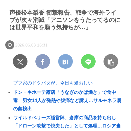
声優松本梨香 衝撃報告、戦争で海外ライ
ブが次々消滅「アニソンをうたってるのに
は世界平和を願う気持ちが…」
2026.06.03 16:31
ブブ家のドタバタが、今日も愛おしい！
ドン・キホーテ露店「うなぎのかば焼き」で食中
毒 男女14人が発熱や腹痛など訴え…サルモネラ属
の菌検出
ワイルドベリーズ経営陣、倉庫の商品を持ち出し
「ドローン攻撃で焼失した」として処理…ロシア当