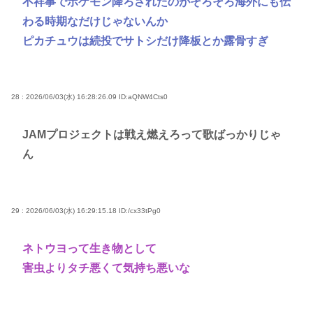
不祥事でポケモン降ろされたのがそろそろ海外にも伝
わる時期なだけじゃないんか
ピカチュウは続投でサトシだけ降板とか露骨すぎ
28 : 2026/06/03(水) 16:28:26.09
ID:aQNW4Cts0
JAMプロジェクトは戦え燃えろって歌ばっかりじゃ
ん
29 : 2026/06/03(水) 16:29:15.18
ID:/cx33tPg0
ネトウヨって生き物として
害虫よりタチ悪くて気持ち悪いな