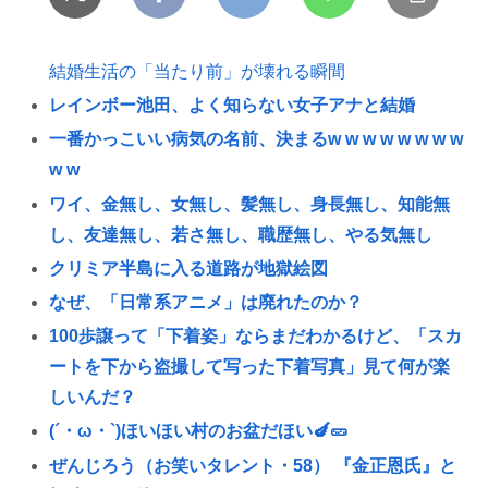
結婚生活の「当たり前」が壊れる瞬間
レインボー池田、よく知らない女子アナと結婚
一番かっこいい病気の名前、決まるw w w w w w w w
w w
ワイ、金無し、女無し、髪無し、身長無し、知能無
し、友達無し、若さ無し、職歴無し、やる気無し
クリミア半島に入る道路が地獄絵図
なぜ、「日常系アニメ」は廃れたのか？
100歩譲って「下着姿」ならまだわかるけど、「スカ
ートを下から盗撮して写った下着写真」見て何が楽
しいんだ？
(´・ω・`)ほいほい村のお盆だほい🍆🥒
ぜんじろう（お笑いタレント・58） 『金正恩氏』と