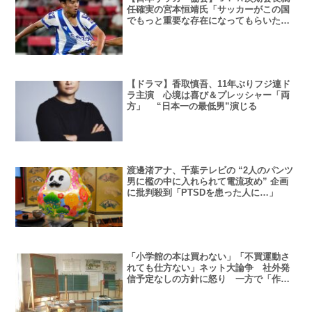
任確実の宮本恒靖氏「サッカーがこの国
でもっと重要な存在になってもらいた
い」
【ドラマ】香取慎吾、11年ぶりフジ連ド
ラ主演 心境は喜び＆プレッシャー「両
方」 “日本一の最低男”演じる
渡邊渚アナ、千葉テレビの “2人のパンツ
男に檻の中に入れられて電流攻め” 企画
に批判殺到「PTSDを患った人に…」
「小学館の本は買わない」「不買運動さ
れても仕方ない」ネット大論争 社外発
信予定なしの方針に怒り 一方で「作家
さんが困る」意見も