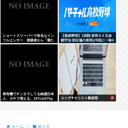
ショートスリーパーで有名なイン
【高校野球】1回戦 有明 6-3 立命
フルエンサー、視聴者から「寝た
館宇治 初出場の有明が9回に一挙4
方がいい」と言われブチギレ
得点で逆転 永田が2安打5打点
券売機でチンタラしてる鈍感日本
エッヂ✝️キリスト教徒部
人、ガチで増える。197cm57kg
の俺が背後5cmまで接近してるの
に急ぎもしない件。
ホーム
芸スポ