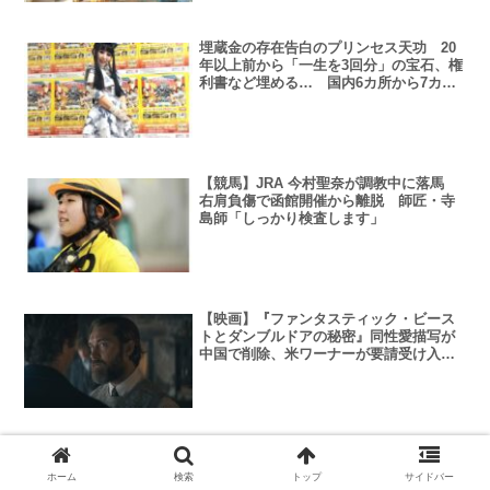
埋蔵金の存在告白のプリンセス天功 20
年以上前から「一生を3回分」の宝石、権
利書など埋める… 国内6カ所から7カ所
に増設へ
【競馬】JRA 今村聖奈が調教中に落馬
右肩負傷で函館開催から離脱 師匠・寺
島師「しっかり検査します」
【映画】『ファンタスティック・ビース
トとダンブルドアの秘密』同性愛描写が
中国で削除、米ワーナーが要請受け入れ
の声明
【世界陸上】サニブラウンは2走！ 男子
400ｍリレーは“フレッシュ侍” 常連不在
ホーム
検索
トップ
サイドバー
で日本のお家芸のバトンパスはどうなる