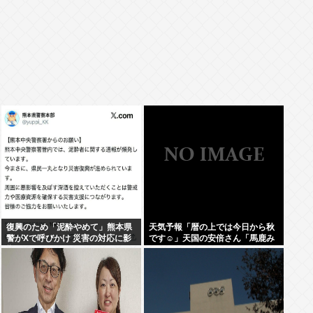
復興のため「泥酔やめて」熊本県
天気予報「暦の上では今日から秋
警がXで呼びかけ 災害の対応に影
です☺」天国の安倍さん「馬鹿み
響
たいな暦だな」