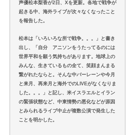
へずまりゅう、被災地で発熱。現地の医療リソース
声優松本梨香が2日、Xを更新。各地で戦争が
消耗させるとか予想以上に迷惑だったな
起きる中、海外ライブが次々なくなったこと
【衝撃】ジャンポケ斉藤の被害女性「バウムクーヘ
を報告した。
ン売ったりTikTokライブしててムカついたから示談
しなかった」←コレってさ…
松本は「いろいろな所で戦争。。。」と書き
日産e-power、無給油で1980km走行しギネス記録を
出し、「自分 アニソンをうたってるのには
達成、無駄な発電や送電ロスなくEVよりエコを証明
世界平和を願う気持ちがあります。地球上の
【熱波】ドイツ、暑すぎて１ヶ月で９６００人死亡
みんな、生きているもの全て、笑顔まんまる
この映画は観なくていいって作品教えて
繋がれたならと。そんな中バーレーンや今月
近場で「天の川」見れる場所教えて🥺
と来月、再来月と海外でのLIVEがなくなりま
した。。。」と記し、米イスラエルとイラン
Powered by livedoor 相互RSS
の緊張状態など、中東情勢の悪化などが原因
とみられるライブ中止が複数公演で発生した
ことを明かした。