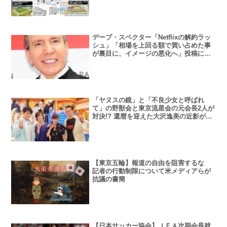
デーブ・スペクター「Netflixの解約ラッ
シュ」「相場を上回る額で買い占めた事
が裏目に、イメージの悪化へ」投稿に賛
否両論
「ヤヌスの鏡」と「不良少女と呼ばれ
て」の野獣会と東京流星会の元会長2人が
対決!? 還暦を迎えた大沢逸美の近影が美
しすぎる
【東京五輪】報道の自由を阻害するな
記者の行動制限について米メディアらが
抗議の書簡
【日本サッカー協会】ＪＦＡ次期会長就