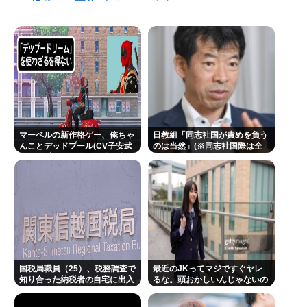
投稿して正体がバレてしまう
【奈良市議】へずまりゅう市議、被災地支援中に発
熱…「緊急で病院に向かい点滴を打ったら楽に」 回
復を報告
【九州名物】鶏刺し食べた医師、全身麻痺へ…「死
んだほうが良い」
へずまりゅう、被災地で発熱。現地の医療リソース
マーベルの新作格ゲー、俺ちゃ
日教組「同志社国が責めを負う
消耗させるとか予想以上に迷惑だったな
んことデッドプール(CV子安武
のは当然」(※同志社国際は全
人)が安定のやりたい放題で話
教組） 日教組はバランスいいと
ヒコロヒー コンビニで割引おにぎりは〝絶対買わな
題に
自画自賛も
い〟理由
この映画は観なくていいって作品教えて
近場で「天の川」見れる場所教えて🥺
NHK受信料パトカー・消防車から徴収問題、猛反発
国税局職員（25）、税務調査で
を受け「検討を進めていく」と会長
最近のJKってマジですぐヤレ
知り合った納税者の自宅に出入
るな。頭おかしいんじゃないの
りしお小遣い1億5000万円頂戴
するwww