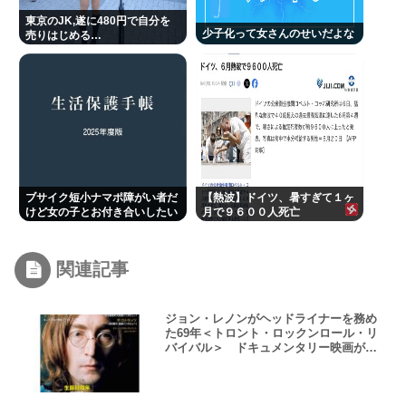
東京のJK,遂に480円で自分を
少子化って女さんのせいだよな
売りはじめる…
ブサイク短小ナマポ障がい者だ
【熱波】ドイツ、暑すぎて１ヶ
けど女の子とお付き合いしたい
月で９６００人死亡
関連記事
ジョン・レノンがヘッドライナーを務め
た69年＜トロント・ロックンロール・リ
バイバル＞ ドキュメンタリー映画が日
本公開決定