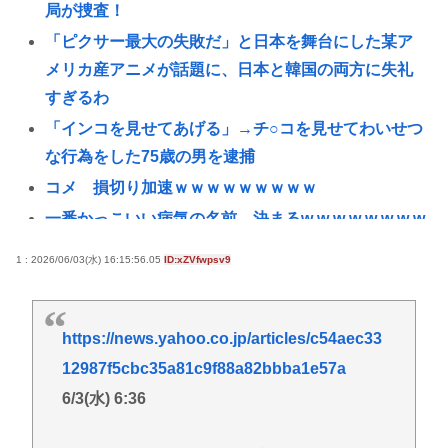
局が捜査！
「ピクサー最大の失敗だ」と日本を舞台にした某ア
メリカ産アニメが話題に、日本と韓国の両方に失礼
すぎるわ
「インコを見せてあげる」→チ○コを見せてわいせつ
な行為をした75歳の男を逮捕
コメ 損切り加速ｗｗｗｗｗｗｗｗｗ
一番かっこいい病気の名前、決まるw w w w w w w w
w w
1 : 2026/06/03(水) 16:15:56.05
ID:xZVfwpsv9
国税局職員（25）、税務調査で知り合った納税者の
自宅に出入りしお小遣い1億5000万円頂戴するwww
高配当をうたった「みんなで大家さん」→実態は
https://news.yahoo.co.jp/articles/c54aec33
2881億円の債務超過
12987f5cbc35a81c9f88a82bbba1e57a
【九州名物】鶏刺し食べた医師、全身麻痺へ…「死
6/3(水) 6:36
んだほうが良い」