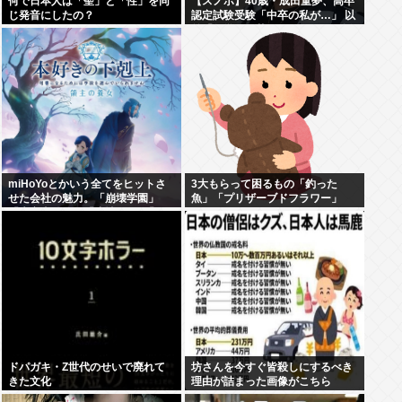
何で日本人は「聖」と「性」を同
【スノボ】40歳・成田童夢、高卒
じ発音にしたの？
認定試験受験「中卒の私が…」 以
前「数学だけ落ちました」もAI採
点で高得点
miHoYoとかいう全てをヒットさ
3大もらって困るもの「釣った
せた会社の魅力。「崩壊学園」
魚」「プリザーブドフラワー」
「未定事件簿」「崩壊3rd」「原
神」「崩壊スターレイル」「ゼン
ゼロ」
ドパガキ・Z世代のせいで廃れて
坊さんを今すぐ皆殺しにするべき
きた文化
理由が詰まった画像がこちら