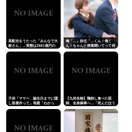
Powered by livedoor 相互RSS
高配当をうたった「みんなで大
俺「…」担任「…くん！俺く
家さん」→実態は2881億円の
ん！ちゃんと授業聞いてって何
債務超過
度m」俺「(───来るッ！)」
子供「ママー、誕生日までに隠
【九州名物】鶏刺し食べた医
し部屋作って」母親「わかっ
師、全身麻痺へ…「死んだほう
た」
が良い」