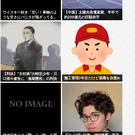
ウイスキー好き「甘い！果物のよ
【中国】太陽光発電産業、半年で
うな甘さにバニラが混ざってる」
約200億元の巨額赤字
わい「はぇー飲んでみるか」
【判決】”主犯格”の特定少年・川
施工管理2年目だけど退職を決意w
口侑斗被告に「無期懲役」の判決
江別大学生暴行死 札幌地裁