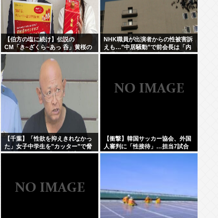
【伯方の塩に続け】伝説の
NHK職員が出演者からの性被害訴
CM「き~ざくら~あっ 呑」黄桜の
えも…”中居騒動”で前会長は「内
新たな歌い手公募に志願者殺到
部通報一切ない」発言との矛盾を
広報を直撃
【千葉】「性欲を抑えきれなかっ
【衝撃】韓国サッカー協会、外国
た」女子中学生を”カッター”で脅
人審判に「性接待」…担当7試合
し性的暴行か 56歳の男逮捕 2人に
はまさかの無敗
面識なし