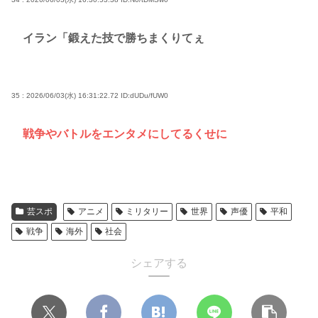
イラン「鍛えた技で勝ちまくりてぇ
35 : 2026/06/03(水) 16:31:22.72
ID:dUDu/fUW0
戦争やバトルをエンタメにしてるくせに
芸スポ
アニメ
ミリタリー
世界
声優
平和
戦争
海外
社会
シェアする