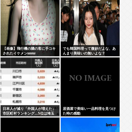
【画像】飛行機の隣の客に手コキ
でも韓国料理って微妙だよな、あ
されたイケメンwww
んまり美味いの無いよな？
日本人が減り「外国人が増えた」
居酒屋で美味い一品料理を見つけ
市区町村ランキング…5位は埼玉
た時の感動
県川口市、4位京都市、ではトッ
プ3は？