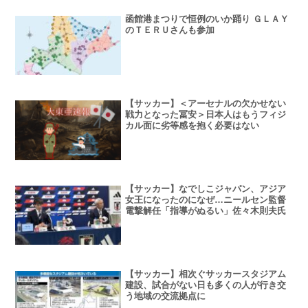
函館港まつりで恒例のいか踊り ＧＬＡＹ
のＴＥＲＵさんも参加
【サッカー】＜アーセナルの欠かせない
戦力となった冨安＞日本人はもうフィジ
カル面に劣等感を抱く必要はない
【サッカー】なでしこジャパン、アジア
女王になったのになぜ…ニールセン監督
電撃解任「指導がぬるい」佐々木則夫氏
【サッカー】相次ぐサッカースタジアム
建設、試合がない日も多くの人が行き交
う地域の交流拠点に