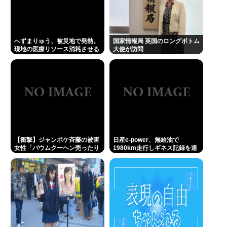
へずまりゅう、被災地で発熱。
国家情報局 英国のロングボトム
現地の医療リソース消耗させる
大使が訪問
とか予想以上に迷惑だったな
【衝撃】ジャンポケ斉藤の被害
日産e-power、無給油で
女性「バウムクーヘン売ったり
1980km走行しギネス記録を達
TikTokライブしててムカついた
成、無駄な発電や送電ロスなく
から示談しなかった」←コレっ
EVよりエコを証明
てさ…