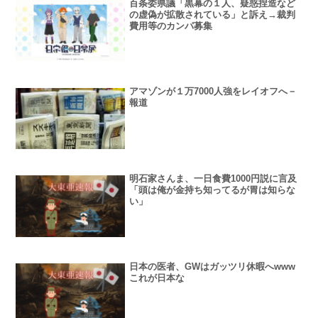
百条委県議「黒幕の１人、疑惑捏造など
の虚偽が拡散されている」と訴え→裁判
費用等のカンパ募集
アマゾンが１万7000人強をレイオフへ－
報道
明石家さんま、一日食費1000円説に言及
「頭は俺が金持ち知ってるが胃は知らな
い」
日本の医者、GWはガッツリ休暇へwww
これが日本な