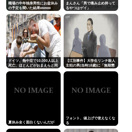
職場の中年独身男性にお盆休み
まんさん「男で痛み止め持って
の予定を聞いた結果wwww
るやつはゲイ」
ドイツ、熱中症で10,000人以上
【江別事件】大学生リンチ殺人
死亡、ほとんどがおまえらと同
主犯の男(当時18歳)に「無期懲
年代、若者は元気
役」の判決
フォント、値上げで使えなくな
夏休み全く面白くないんだが
る