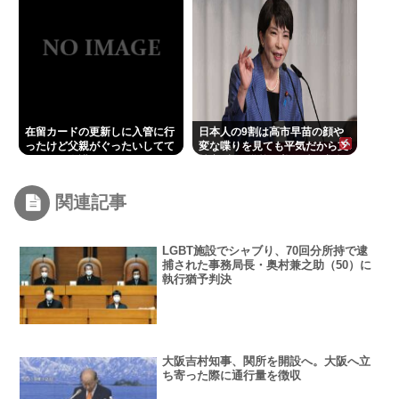
在留カードの更新しに入管に行
日本人の9割は高市早苗の顔や
ったけど父親がぐったいしてて
変な喋りを見ても平気だから支
こわい要介護3
持率9割。学校の美術科と音楽
科はしっかりして！
関連記事
LGBT施設でシャブり、70回分所持で逮
捕された事務局長・奥村兼之助（50）に
執行猶予判決
大阪吉村知事、関所を開設へ。大阪へ立
ち寄った際に通行量を徴収