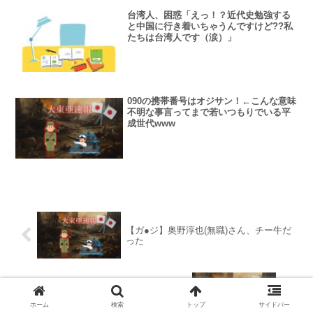
台湾人、困惑「えっ！？近代史勉強する
と中国に行き着いちゃうんですけど??私
たちは台湾人です（涙）」
090の携帯番号はオジサン！←こんな意味
不明な事言ってまで若いつもりでいる平
成世代www
【ガ●ジ】奥野淳也(無職)さん、チー牛だ
った
菅義偉、「第４波」入りを否定「全国的
には大きなうねりとまではなってないと
ホーム
検索
トップ
サイドバー
いう風に思っております」