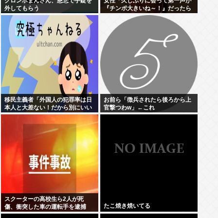
クロンボまんさん、慈悲で手錠を
女性「久しぶりに会って第一声が
外してもらう
『チンポ大きいね～！』だったら
どう思う？ おぱーい大きいねはそ
ういう事なんだよ。」
移民主義者「外国人の犯罪率は日
お前ら「徴兵されたら後ろから上
本人と大差ない！だから別にいい
官撃つわw」←これ
だろ！」←いや良くないよね
スクーターの高校生ら2人が死
たこ焼き焼いてる
傷、衝突した車の運転手を逮捕