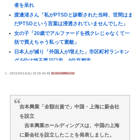
者を呆れ
渡邊渚さん「私がPTSDと診断された当時、世間はま
だPTSDという言葉は浸透されていませんでした」
女の子「20歳でアルファードを残クレじゃなくて一
括で買えちゃう私って素敵」
日本人が減り「外国人が増えた」市区町村ランキン
グ 5位は埼玉県川口市、4位京都市
ショートスリーパー堀さん、高須クリニックに医学
1 : 2021/04/13(火) 16:26:40.68
ID:DO3WRhV30
的に詰められてガチ切れwww
おぎやはぎ嘆く パーカー、ハーフパンツに続きボデ
ィーバッグも”ダサい”論争に「なんでおじさんだけ
言われるの？」
吉本興業「全額出資で」中国・上海に新会社
江別大学生暴行死 “主犯格”の特定少年・川口侑斗被
を設立
告に「無期懲役」の判決 当時17歳少年に「懲役30
吉本興業ホールディングスは、中国の上海
年」の判決
に新会社を設立したことを発表しました。