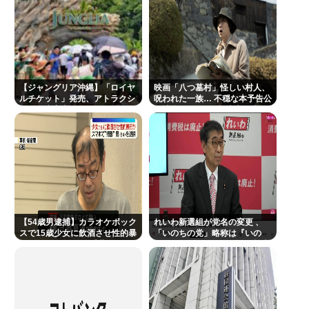
素”をふんだんに盛り自衛隊公式😲
夏休み全く面白くないんだが
フォント、値上げで使えなくなる
在留カードの更新しに入管に行ったけど父親がぐっ
【ジャングリア沖縄】「ロイヤ
映画「八つ墓村」怪しい村人、
たいしててこわい要介護3
ルチケット」発売、アトラクシ
呪われた一族… 不穏な本予告公
ョン優先案内、ソフトドリンク
開 主題歌はB’zの松本孝弘率い
左ハンドル車のデメリット、意外と少ない
飲み放題、スパ利用、駐車場無
るTMG
料…大人29700円
投資とかNISAとか素人なんだけど三井住友のコンサ
ルタントに相談した方がいいのか？
楽しんご “元ジャンポケ斉藤慎二被告求刑懲役7年”に
私見…
【54歳男逮捕】カラオケボック
ジャンポケ斎藤「性行為の許諾は取ったことありま
れいわ新選組が党名の変更 、
スで15歳少女に飲酒させ性的暴
「いのちの党」略称は『いの
せん」
行 スマホで撮影か 千葉
ち』 SNSではTIM・ゴルゴ松本
に言及「ゴルゴ出馬確定」「党
首は決まり」
Powered by livedoor 相互RSS