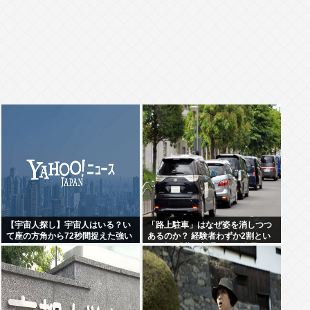
【宇宙人探し】宇宙人はいる？い
「路上駐車」はなぜ姿を消しつつ
て座の方角から72秒間捉えた強い
あるのか？ 経験者わずか2割とい
電波、50年間正体分からぬ
う衝撃!「昔は普通だった光景」が
「Wow！信号」…「合理的に考え
変わり始めた理由とは
ると、宇宙人からの信号の可能
性」