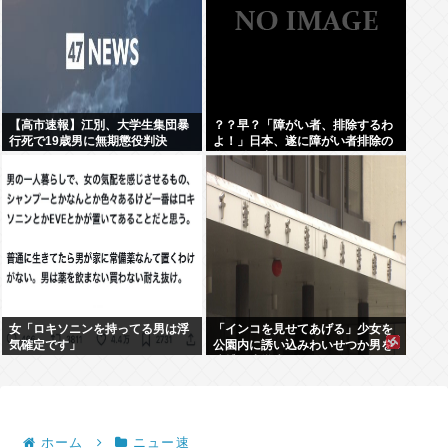
【高市速報】江別、大学生集団暴
？？早？「障がい者、排除するわ
行死で19歳男に無期懲役判決
よ！」日本、遂に障がい者排除の
為に動き出す。
女「ロキソニンを持ってる男は浮
「インコを見せてあげる」少女を
気確定です」
公園内に誘い込みわいせつか男を
逮捕。小学生2人に見せて触らせ
る
ホーム
ニュー速