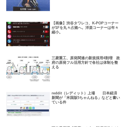
【画像】渋谷タワレコ、K-POPコーナー
が1Fを丸々占拠へ。洋楽コーナーは年々
縮小。
三菱重工、原発関連の新規採用4割増 政
府の原発フル活用方針で各社は体制を整
える
reddit（レディット）上場 日本経済
新聞が「米国版5ちゃんねる」などと書い
ている件