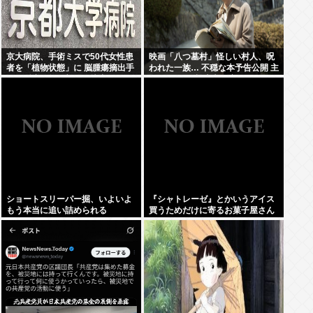
京大病院、手術ミスで50代女性患
映画「八つ墓村」怪しい村人、呪
者を「植物状態」に 脳腫瘍摘出手
われた一族… 不穏な本予告公開 主
術で腫瘍の無い部位を摘出してし
題歌はB’zの松本孝弘率いるTMG
まう
ショートスリーパー掘、いよいよ
『シャトレーゼ』とかいうアイス
もう本当に追い詰められる
買うためだけに寄るお菓子屋さん
www