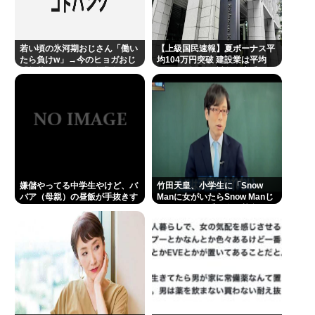
若い頃の氷河期おじさん「働い
【上級国民速報】夏ボーナス平
たら負けw」→今のヒョガおじ
均104万円突破 建設業は平均
「惣菜たけぇよ..」 自業自得で
200万円超 なお対象は大手163
草
社93万人、全就業者の1%強
嫌儲やってる中学生やけど、バ
竹田天皇、小学生に「Snow
バア（母親）の昼飯が手抜きす
Manに女がいたらSnow Manじ
ぎてキレそう
ゃない」で男系天皇を熱弁www