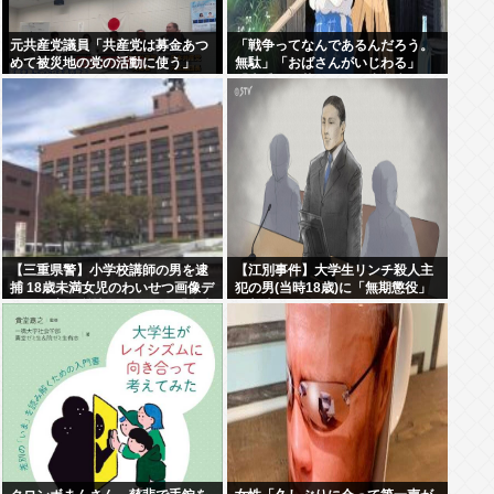
元共産党議員「共産党は募金あつ
「戦争ってなんであるんだろう。
めて被災地の党の活動に使う」
無駄」「おばさんがいじわる」
「火垂るの墓」を見た小学生 耳を
ふさぎハンカチで顔を覆う子も
【三重県警】小学校講師の男を逮
【江別事件】大学生リンチ殺人主
捕 18歳未満女児のわいせつ画像デ
犯の男(当時18歳)に「無期懲役」
ータ10点を所持 アメリカの「全米
の判決
行方不明・被児童搾取センター」
から情報提供