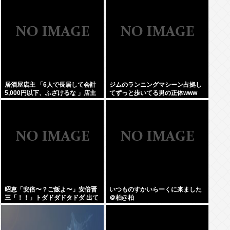
居酒屋店主 「6人で長居して会計
ジムのランニングマシーン占拠し
5,000円以下、ふざけるな 」店主
てずっと歩いてる男の正体www
ぶちギレでネットに晒されるwww
昭恵「安倍〜？ご飯よ〜」安倍晋
いつものすかいらーくに来ました
三「！！」トダドダドタドダ 出て
＠柏@柏
きそうなご飯