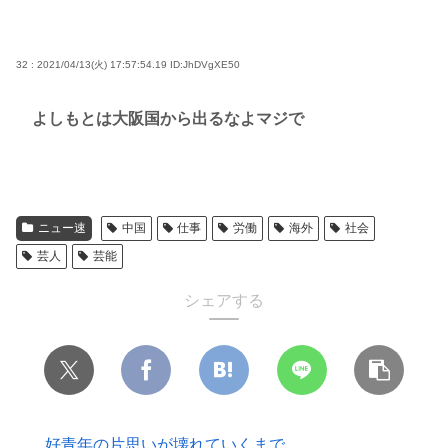
32 : 2021/04/13(火) 17:57:54.19
ID:JhDVgXE50
よしもとは大阪国から出るなよマジで
ニュー速
中国
仕事
労働
海外
社会
芸人
芸能
シェアする
好青年の片思いが壊れていくまで