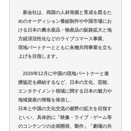
トランプ氏、「出産旅行」禁じる大統領令 米国籍取
得を目的とした中国人らの渡米を問題視
新会社は、両国の人材発掘と育成を図るた
【悲報】積水ハウス「地面師に55億円騙し取られ
めのオーディション番組制作や中国市場にお
た…」ワイ「会社終わったやろなぁ」→結果www
ける日本の農水産品・物産品の販路拡大と地
【衝撃】元ジャンポケ斉藤慎二側「バス運転手がい
方経済活性化などのライブコマース事業、
るのにディープキスなんてできない」「Aさんの供述
現地パートナーとともに各種共同事業を立ち
には矛盾点」
上げを目指します。
【岐路】東大さえ赤字、足かせ多く稼げぬ国立大学
法人 研究開発費20年横ばい
2020年12月に中国の現地パートナーと連
左ハンドル車のデメリット、意外と少ない
携協定を締結するなど、日本の文化、芸能、
投資とかNISAとか素人なんだけど三井住友のコンサ
エンタテイメント領域に関する日本の魅力や
ルタントに相談した方がいいのか？
地域資産の情報を発信し、
日本と中国の文化交流の裾野の拡大を目指す
Powered by livedoor 相互RSS
といい、具体的に「映像・ライブ・ゲーム等
のコンテンツの企画開発、製作」「劇場の共