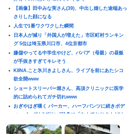
【画像】田中みな実さん(39)、中出し婚した途端あっ
さりした顔になる
人生で1番ワクワクした瞬間
日本人が減り「外国人が増えた」市区町村ランキン
グ 5位は埼玉県川口市、4位京都市
嫌儲やってる中学生やけど、ババア（母親）の昼飯
が手抜きすぎてキレそう
KIINA.こと氷川きよしさん、ライブを前にあたシコ
欲全開www
ショートスリーパー堀さん、高須クリニックに医学
的に詰められてガチ切れwww
おぎやはぎ嘆く パーカー、ハーフパンツに続きボデ
ィーバッグも”ダサい”論争に「なんでおじさんだけ
言われるの？」
「OMANNEKO」がプラモデルになった！”刺さる要