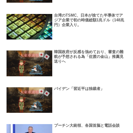
台湾のTSMC、日本が捨てた半導体でア
ジア企業で初の時価総額1兆ドル（148兆
円）企業入り。
韓国政府が反感を強めており、審査の難
航が予想される為「佐渡の金山」推薦見
送りへ
バイデン「習近平は独裁者」
プーチン大統領、各国首脳と電話会談