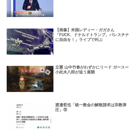
【画像】米国レディー・ガガさん
「FUCK、ドナルドトランプ。パレスチナ
に自由を！」ライブで叫ぶ
立憲 山中竹春がわずかにリード ガースー
小此木八郎が追う展開
渡邉哲也「統一教会の解散請求は宗教弾
圧」😲