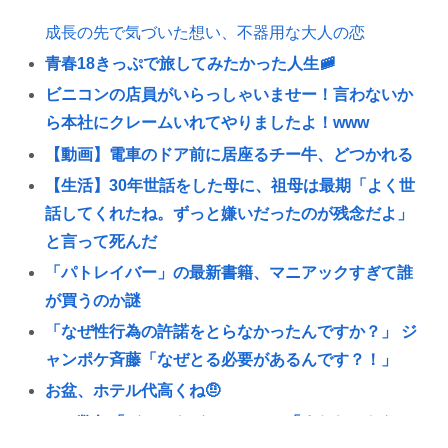
成長の先で気づいた想い、不器用な大人の恋
青春18きっぷで旅してみたかった人生🚞
ビニコンの店員がいらっしゃいませー！言わないか
ら本社にクレームいれてやりましたよ！www
【動画】電車のドア前に居座るチー牛、どつかれる
【生活】30年世話をした母に、祖母は最期「よく世
話してくれたね。ずっと嫌いだったのが残念だよ」
と言って死んだ
「パトレイバー」の最新書籍、マニアックすぎて誰
が買うのか謎
「なぜ性行為の許諾をとらなかったんですか？」 ジ
ャンポケ斉藤「なぜとる必要があるんです？！」
お盆、ホテル代高くね🤨
ここ数年「どっちもどっち」とか「まだわからない