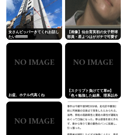
Powered by livedoor 相互RSS
女さんビッパーきてくれお話し
【画像】仙台育英初の女子野球
たい❗❗❗❗❗❗❗❗❗❗
部員・星よつはがガチで可愛す
ぎる！
【スクリプト負けてて草w】
お盆、ホテル代高くね
「色々勉強した結果、理系以外
はエラー品だと気付いた【ガ
チ】」について、もっと具体的
に話そうか