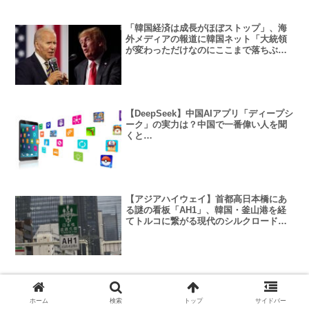
「韓国経済は成長がほぼストップ」、海
外メディアの報道に韓国ネット「大統領
が変わっただけなのにここまで落ちぶれ
るとは」
【DeepSeek】中国AIアプリ「ディープシ
ーク」の実力は？中国で一番偉い人を聞
くと…
【アジアハイウェイ】首都高日本橋にあ
る謎の看板「AH1」、韓国・釜山港を経
てトルコに繋がる現代のシルクロードの
起点
【台湾】 小林製薬の紅麹原料、台湾企業
2社が輸入 関連製品の自主回収を指示
ホーム
検索
トップ
サイドバー