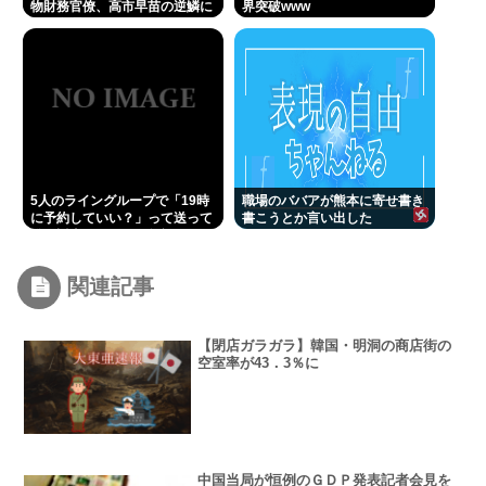
物財務官僚、高市早苗の逆鱗に
界突破www
触れ左遷
5人のライングループで「19時
職場のババアが熊本に寄せ書き
に予約していい？」って送って
書こうとか言い出した
誰も返事しないから無視でいい
よね？
関連記事
【閉店ガラガラ】韓国・明洞の商店街の
空室率が43．3％に
中国当局が恒例のＧＤＰ発表記者会見を