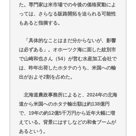
気になってしまうwww
た。専門家は米市場での今後の価格変動によ
っては、さらなる販路開拓を迫られる可能性
ここ数年「どっちもどっち」とか「まだわからない
から叩くな」とかゆうチキン野郎が増えたけどどっ
もあると指摘する。
から来たの？(´・ω・`)
【動画】手術中に熊本地震直撃やばすぎwww
「具体的なことはまだ分からないが、影響
医療脱毛・脱毛サロンを考えてるんだが！脱毛モメ
は必ずある」。オホーツク海に面した紋別市
ンいるか？？
で山崎和也さん（54）が営む水産加工会社で
ジャンポケ斉藤「同意があったんです。本当です。
は、昨年出荷したホタテのうち、米国への輸
信じて下さい」 ←何でこの主張が通らないの？
出がおよそ2割を占めた。
Powered by livedoor 相互RSS
北海道農政事務所によると、2024年の北海
道から米国へのホタテ輸出額は約138億円
で、19年の約12億5千万円から近年大幅に増
えている。背景にはすしなどの和食ブームが
あるという。