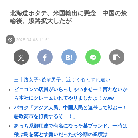
北海道ホタテ、米国輸出に懸念 中国の禁
輸後、販路拡大したが
2025.04.08 11:51
三十路女子×後輩男子、近づく心とすれ違い
ビニコンの店員がいらっしゃいませー！言わないか
ら本社にクレームいれてやりましたよ！www
パヨク「アジア人民、中国人民と連帯して戦おー！
悪政高市を打倒するぞー！」
あっち系御用達で有名になった某ブランド、一時は
飛ぶ鳥を落とす勢いだったが今期の業績は……