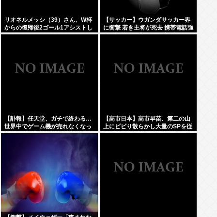
リオネルメッシ（39）さん、W杯
【サッカー】ウガンダサッカー界
からの復帰後2ゴール1アシストし
に衝撃 若き主将が死去 携帯電話強
てしまうwww
盗に抵抗した末に石で滅多打ち…
国民が怒り「リーダーを失った」
【訃報】任天堂、ガチで終わる…
【高市日本】高市早苗、第二の山
世界中でゲーム機が売れなくなっ
上にビビり散らかし大量のSPを従
てしまった模様
え演説台にも全面防弾ガラスを設
置