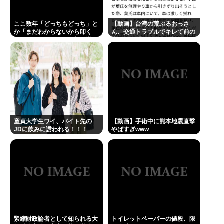
ここ数年「どっちもどっち」と
【動画】台湾の荒ぶるおっさ
か「まだわからないから叩く
ん、交通トラブルでキレて前の
な」とかゆうチキン野郎が増え
車の運転手をナイフで斬りつけ
たけどどっから来たの？(´・
るも壮絶な返り討ちにあう
ω・`)
童貞大学生ワイ、バイト先の
【動画】手術中に熊本地震直撃
JDに飲みに誘われる！！！
やばすぎwww
緊縮財政論者として知られる大
トイレットペーパーの値段、限