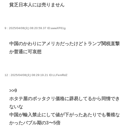
貧乏日本人には売りません
9 : 2025/04/08(火) 08:20:59.37
ID:awwXF61g
中国のかわりにアメリカだったけどトランプ関税直撃
か普通に可哀想
12 : 2025/04/08(火) 08:29:19.21
ID:LLFemRdZ
>>9
ホタテ屋のボッタクリ価格に辟易してるから同情でき
ないな
中国が輸入禁止にして値が下がったあたりでも養殖な
かったバブル期の3〜5倍