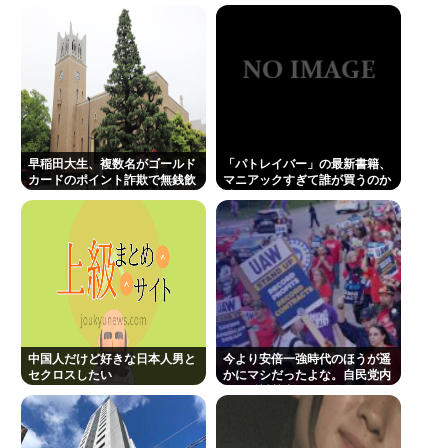
から叩くな」とかゆうチキン野郎が増えたけどどっ
から来たの？(´・ω・`)
立川志らく、ヒカルを弟子にしたことへの「談志が
泣いてるぞ」の声を”一言”でピシャリ
【動画】手術中に熊本地震直撃やばすぎwww
影山優佳、フォトエッセイが販売から 5日で重版決
早稲田大生、複数名がゴールド
「パトレイバー」の最新書籍、
定！未公開ランジェリーカットを公開
カードのポイント詐欺で無銭飲
マニアックすぎて誰が買うのか
食
謎
医療脱毛・脱毛サロンを考えてるんだが！脱毛モメ
ンいるか？？
三山凌輝が妻・趣里との「キス・濡れ場禁止ルー
ル」を破って既婚の元宝塚女優・花乃まりあと連日
密会《直撃後にもホテルへ…》
ジャンポケ斉藤「同意があったんです。本当です。
中国人だけど好きな日本人男と
今より安倍一強時代のほうが遥
セクロスしたい
かにマシだったよな。自民党内
信じて下さい」 ←何でこの主張が通らないの？
にも反対勢力はいて会見はちゃ
んとやり国会にも出席、僅かに
元TBS山本里菜アナ、離婚を報告 4年間の結婚生活は
常識もあった
「宝物」…「話し合いを重ねた結果」決断