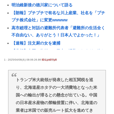
明治維新後の徳川家について語る
【朗報】プチプチで有名な川上産業、社名を「プチ
プチ株式会社」に変更wwwww
高市総理と対話の避難所代表者「避難所の生活全く
不自由ない、ありがとう！日本人でよかった！」
【速報】注文厨の女を逮捕
【悲報】中国の街並み、日本に汚染されすぎて終わ
るwww
1 : 2025/04/08(火) 08:06:26.98
ID:Lyn6Y/y8
【悲報】カラオケ上手いヤツと歌上手いヤツ、ガチ
で別物www
トランプ米大統領が発表した相互関税を巡
ネット販売…「品切れ前に買うと満足感」集英社オ
り、北海道産ホタテの一大消費地となった米
ンラインショップで“43億円分”キャンセルか 200超
国への輸出が滞るとの懸念が出ている。中国
のメールアカウント使い大量注文 32歳女を逮捕
[8/6]
の日本産水産物の禁輸措置に伴い、北海道の
業者は米国での販売ルート拡大を進めてき
【画像あり】土方系アイドル、女子高生の間で大人