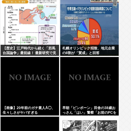
【歴史】江戸時代から続く「邪馬
札幌オリンピック招致、地元企業
台国論争」最前線！ 最新研究で見
の8割が「賛成」と回答
えてきた「卑弥呼の国」の有力説
【画像】20年前のガチ素人Å◯、
早朝「ピンポーン」田舎の38歳お
生々しさがヤバすぎる
っさん「はい」警察「お前のPCを
調べる」全米行方不明・被児童搾
取センターからの通報により児
ホ゜画像を発見、逮捕