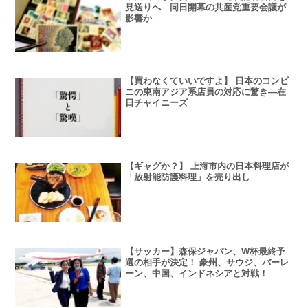
見送りへ 同日開幕の共産党重要会議が
影響か
【買わなくていいですよ】 日本のコンビ
ニの東南アジア系店員の対応に驚き―在
日チャイニーズ
【ギャグか？】 上海市内の日本料理店が
「放射能防護料理」を売り出し
【サッカー】森保ジャパン、W杯最終予
選の相手が決定！ 豪州、サウジ、バーレ
ーン、中国、インドネシアと対戦！