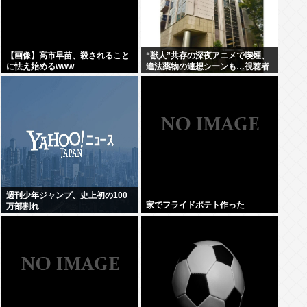
【画像】高市早苗、殺されること
“獣人”共存の深夜アニメで喫煙、
に怯え始めるwww
違法薬物の連想シーンも…視聴者
批判でBPO議論
週刊少年ジャンプ、史上初の100
家でフライドポテト作った
万部割れ