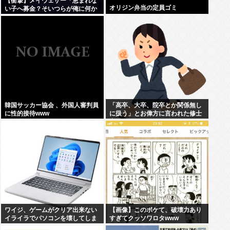
【衝撃】メイウェザー「恵まれな
オリジン弁当の定員ゴミ
い子へ募金？そいつらが俺に何か
してくれたのか・・・・・・？」
⇒！！！
韓国サッカー協会 、外国人審判員
「高卒、大卒、院卒とか関係無し
に性的接待www
に扱う」とお偉方に言われた修士
卒の女の子が...
ワイジ、ゲームがクリア出来ない
【画像】このボケて、破壊力あり
イライラでパソコンを壊してしま
すぎてクッソワロタwww
う…