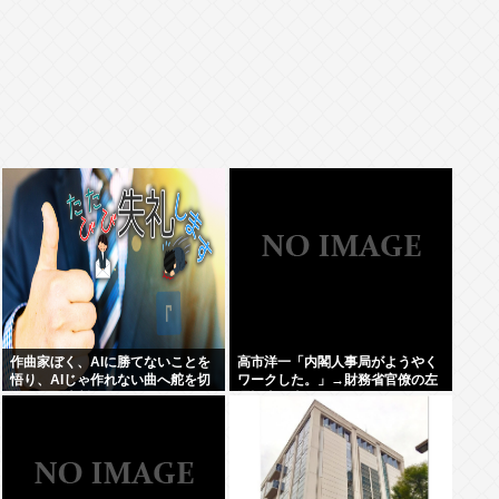
作曲家ぼく、AIに勝てないことを
高市洋一「内閣人事局がようやく
悟り、AIじゃ作れない曲へ舵を切
ワークした。」→財務省官僚の左
ることを決断
遷記事を喜んでポスト