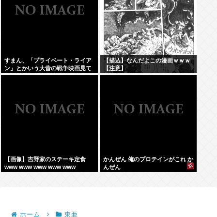
すまん、「プライベート・ライア
【描込】なんだよこの漫画ｗｗｗ
ン」とかいう大昔の戦争映画見て
【注意】
みたら最初の30分で地獄なんだ
が…これずっと続く感じ？
【画像】吉野家のステーキ定食
かんぜん 俺のプロテインがこれ か
www www www www www
んぜん
ホーム
東亜