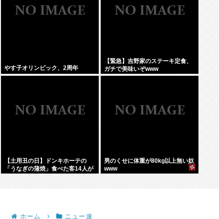
【緊急】吉野家のステーキ定食、
やす子オリンピック、2周年
ガチで美味いぞwww
【土用丑の日】ドンキホーテの
男のくせに体重が80kg以上無い奴
「うなぎの蒲焼」食べた客14人が
www
下痢
ホーム
ニュー速