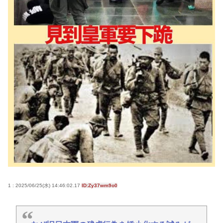
コロナ禍における「GOTOトラベル」「全国旅行支
援」の思い出🥺
【土用丑の日に食中毒】ドン・キホーテ出店の露店
で「うなぎの蒲焼」食べ14人が発熱や下痢
おまえらが今までに使った事がある【ズル休み】の
理由
パズー「お父さん嘘つき呼ばわりされて死んじゃっ
た」ってセリフあるけど、どんな自殺方法だった
の？
Powered by livedoor 相互RSS
1 : 2025/06/25(水) 14:46:02.17
ID:Zy37wm9o0