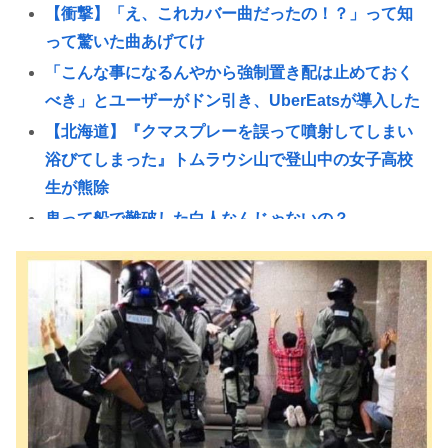
【衝撃】「え、これカバー曲だったの！？」って知
って驚いた曲あげてけ
「こんな事になるんやから強制置き配は止めておく
べき」とユーザーがドン引き、UberEatsが導入した
【北海道】『クマスプレーを誤って噴射してしまい
浴びてしまった』トムラウシ山で登山中の女子高校
生が熊除
鬼って船で難破した白人なんじゃないの？
元々は日本人が殴りかかっていったんだろ…
【正論】岡田斗司夫「人間の本音としてブサイクを
見たら不愉快になる。この責任をどうとるんだ」
【画像】村重杏奈さん(30)のおっ◯いがコチラ
【悲報】立ちんぼJK、カメラで撮られて発狂
「ビールと水を交互に飲まないと倒れるグラス」発
売 適正飲酒を施す #酒