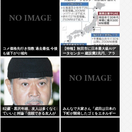
コメ価格先行き指数 過去最低 今後
【特報】秋田市に日本最大級AIデ
も値下がり傾向
ータセンター 建設費2兆円、アラ
ブ首長国連邦（UAE）が投資へ
82歳・黒沢年雄、友人は多くなく
みんなで大家さん「成田は日本の
ていいと持論「信頼できる友人が
下町が開発したゴミをエネルギー
数人いる…それで十分」
に変える技術と核融合発電を使う
のでエコで高い資産価値があり利
益が出る