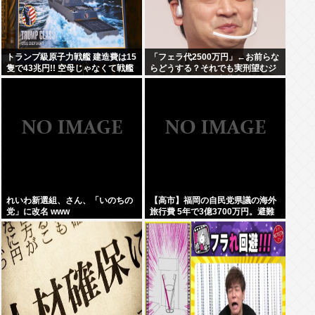
トランプ級原子力戦艦 建造費は15
「フェラ代2500万円」←お前らな
隻で43兆円!! 空母じゃなくて戦艦
らどうする？それでも実刑望むジ
なんか?
ャングルポケット斎藤求刑7年
れいわ新選組、さん、「いのちの
【高市】福岡の自民党県議の海外
党」に改名 www
旅行費 5年で3億3700万円。避難
所で使えるテント 1個2万円。