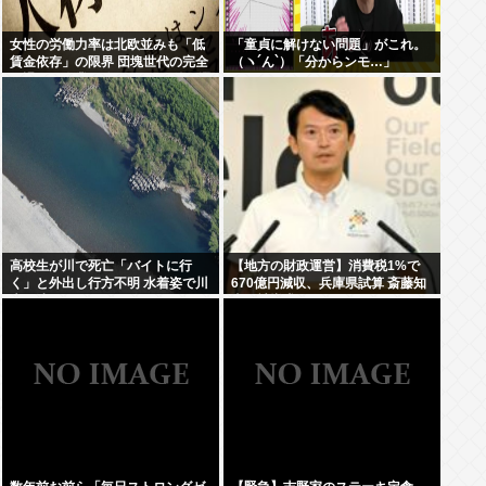
女性の労働力率は北欧並みも「低
「童貞に解けない問題」がこれ。
賃金依存」の限界 団塊世代の完全
（ヽ´ん`）「分からンモ…」
引退で、企業が迫られる”最後の選
択”
高校生が川で死亡「バイトに行
【地方の財政運営】消費税1%で
く」と外出し行方不明 水着姿で川
670億円減収、兵庫県試算 斎藤知
底に沈んでいるのを発見
事が補塡求める