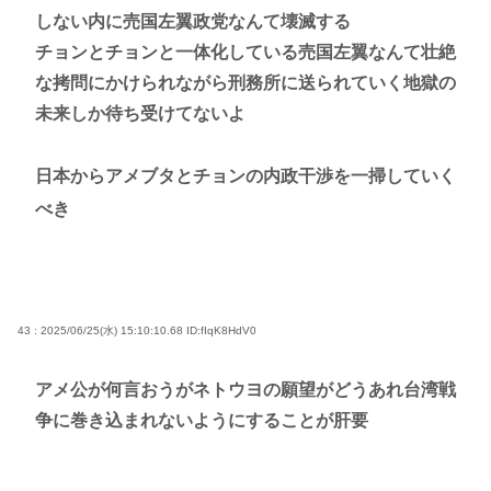
しない内に売国左翼政党なんて壊滅する
チョンとチョンと一体化している売国左翼なんて壮絶
な拷問にかけられながら刑務所に送られていく地獄の
未来しか待ち受けてないよ
日本からアメブタとチョンの内政干渉を一掃していく
べき
43 : 2025/06/25(水) 15:10:10.68
ID:fIqK8HdV0
アメ公が何言おうがネトウヨの願望がどうあれ台湾戦
争に巻き込まれないようにすることが肝要