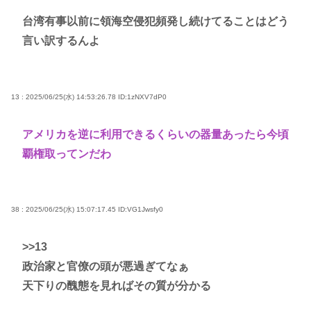
台湾有事以前に領海空侵犯頻発し続けてることはどう
言い訳するんよ
13 : 2025/06/25(水) 14:53:26.78
ID:1zNXV7dP0
アメリカを逆に利用できるくらいの器量あったら今頃
覇権取ってンだわ
38 : 2025/06/25(水) 15:07:17.45
ID:VG1Jwsfy0
>>13
政治家と官僚の頭が悪過ぎてなぁ
天下りの醜態を見ればその質が分かる