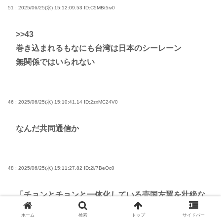
51 : 2025/06/25(水) 15:12:09.53
ID:C5MBt5iv0
>>43
巻き込まれるもなにも台湾は日本のシーレーン
無関係ではいられない
46 : 2025/06/25(水) 15:10:41.14
ID:2zxMC24V0
なんだ共同通信か
48 : 2025/06/25(水) 15:11:27.82
ID:2l/7BeOc0
「チョンとチョンと一体化している売国左翼を壮絶な
拷問にかけながら皆殺しにする」でもう国民的なコン
ホーム
検索
トップ
サイドバー