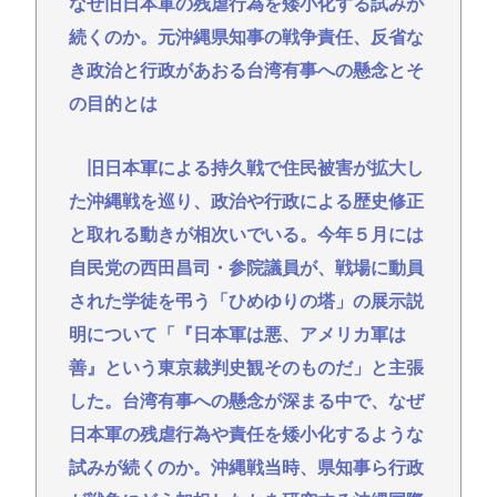
なぜ旧日本軍の残虐行為を矮小化する試みが
続くのか。元沖縄県知事の戦争責任、反省な
き政治と行政があおる台湾有事への懸念とそ
の目的とは
旧日本軍による持久戦で住民被害が拡大し
た沖縄戦を巡り、政治や行政による歴史修正
と取れる動きが相次いでいる。今年５月には
自民党の西田昌司・参院議員が、戦場に動員
された学徒を弔う「ひめゆりの塔」の展示説
明について「『日本軍は悪、アメリカ軍は
善』という東京裁判史観そのものだ」と主張
した。台湾有事への懸念が深まる中で、なぜ
日本軍の残虐行為や責任を矮小化するような
試みが続くのか。沖縄戦当時、県知事ら行政