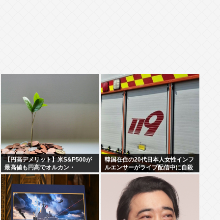
【円高デメリット】米S&P500が
韓国在住の20代日本人女性インフ
最高値も円高でオルカン・
ルエンサーがライブ配信中に自殺
S&P500投信の含み益減
聯合ニュース、朝鮮日報、中央日
報が報道