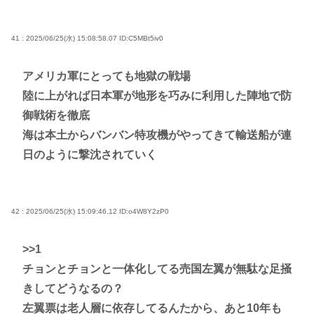
41 : 2025/06/25(水) 15:08:58.07
ID:C5MBt5iv0
アメリカ軍にとっても地獄の戦場
陸に上がれば日本軍が地形を巧みに利用した陣地で防
御戦術を徹底
海は本土からバンバン特攻機がやってきて輸送船が連
日のように撃沈されていく
42 : 2025/06/25(水) 15:09:46.12
ID:o4W8Y2zP0
>>1
チョンとチョンと一体化してる売国左翼が無駄な足掻
きしてどうなるの？
左翼票は老人層に依存してるんたから、あと10年も