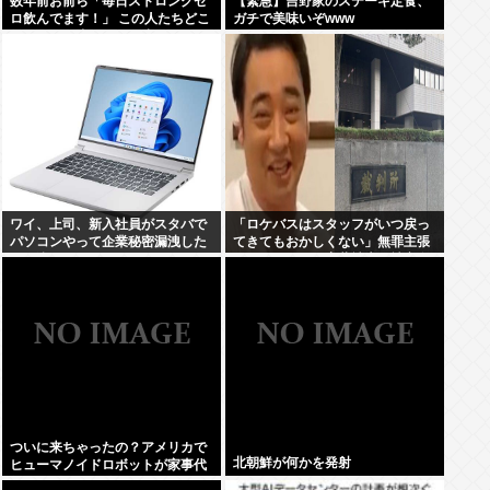
数年前お前ら「毎日ストロングゼ
【緊急】吉野家のステーキ定食、
ロ飲んでます！」 この人たちどこ
ガチで美味いぞwww
行ったの？流石にもう止めた？
ワイ、上司、新入社員がスタバで
「ロケバスはスタッフがいつ戻っ
パソコンやって企業秘密漏洩した
てきてもおかしくない」無罪主張
から泣かした
の元ジャンポケ斉藤被告…被害女
性「ハニトラ扱いされ…絶対許せ
ない」
ついに来ちゃったの？アメリカで
北朝鮮が何かを発射
ヒューマノイドロボットが家事代
行サービスを開始