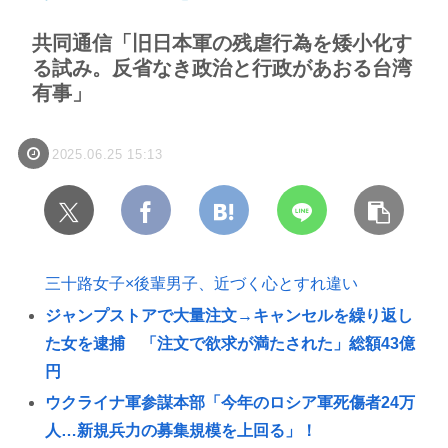
共同通信「旧日本軍の残虐行為を矮小化す
る試み。反省なき政治と行政があおる台湾
有事」
2025.06.25 15:13
三十路女子×後輩男子、近づく心とすれ違い
ジャンプストアで大量注文→キャンセルを繰り返し
た女を逮捕 「注文で欲求が満たされた」総額43億
円
ウクライナ軍参謀本部「今年のロシア軍死傷者24万
人…新規兵力の募集規模を上回る」！