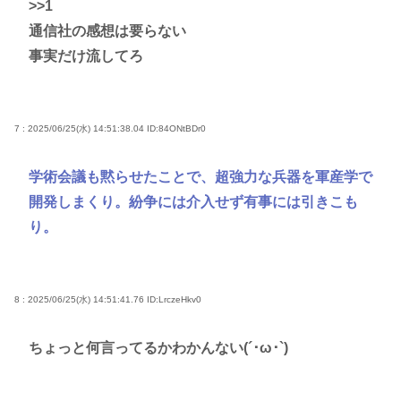
>>1
通信社の感想は要らない
事実だけ流してろ
7 : 2025/06/25(水) 14:51:38.04
ID:84ONtBDr0
学術会議も黙らせたことで、超強力な兵器を軍産学で
開発しまくり。紛争には介入せず有事には引きこも
り。
8 : 2025/06/25(水) 14:51:41.76
ID:LrczeHkv0
ちょっと何言ってるかわかんない(´･ω･`)