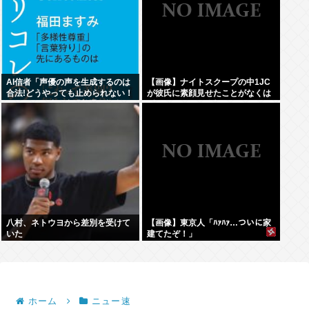
AI信者「声優の声を生成するのは
【画像】ナイトスクープの中1JC
合法!どうやっても止められない！
が彼氏に素顔見せたことがなくは
キャキャ」法務省「普通に権利侵
ずかしいという依頼www
害っす」
八村、ネトウヨから差別を受けて
【画像】東京人「ﾊｧﾊｧ…ついに家
いた
建てたぞ！」
ホーム
ニュー速