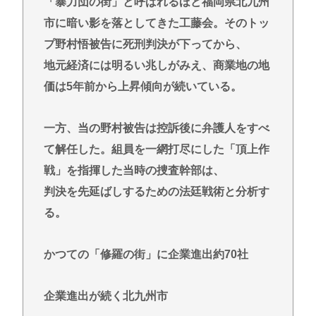
「暴力団の街」と呼ばれるほど福岡県北九州
タイピング最強になりたいどうすればいいか教えろ
市に暗い影を落としてきた工藤会。そのトッ
誰かワンウェイネジってやつの外し方教えて
プ野村悟被告に死刑判決が下ってから、
【緊急】少子化の原因、判明するwww
地元経済には明るい兆しがみえ、商業地の地
誰でもできる仕事してるやつって死にたくならん
価は5年前から上昇傾向が続いている。
の？
なして君ら「テスラ」買わないの？モデル3なら300
一方、当の野村被告は控訴後に弁護人をすべ
万程度で買える.コスパ最強車がここにあるのに
て解任した。組員を一網打尽にした「頂上作
戦」を指揮した当時の捜査幹部は、
Powered by livedoor 相互RSS
判決を先延ばしするための法廷戦術と分析す
る。
かつての「修羅の街」に企業進出約70社
企業進出が続く北九州市