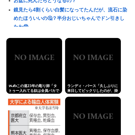
お盆に死んだらどうなるの？
鏡見たら4割くらい白髪になってたんだが、流石に染
めたほういいの🤔？半分おじいちゃんでドン引きし
たわ🥺
誰かワンウェイネジってやつの外し方教えて
熊本出身の大物芸能人なのに寄付したという話が全
く出てこない人いるよな🙄
【緊急】少子化の原因、判明するwww
誰でもできる仕事してるやつって死にたくならん
の？
ᝰ✍この道23年の彫り師「タ
ランディ・バース「久しぶりに
なして君ら「テスラ」買わないの？モデル3なら300
トゥー入れてる奴は全員バカで
来日してビックリしたのが、掛
す」
布さんの髪の毛が増えていた。
万程度で買える.コスパ最強車がここにあるのに
岡田さんは髪の毛がなくなって
た」
有田哲平、高田馬場は「嫌いな街ですね」「早稲田
大学がございます、僕は落ちましたので」
1浪して法政に入った女さん、ワカッテTVのせいでジ
サツする