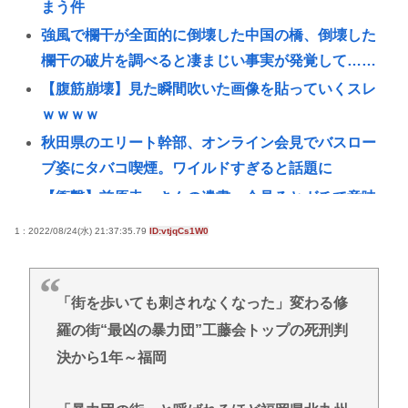
まう件
強風で欄干が全面的に倒壊した中国の橋、倒壊した
欄干の破片を調べると凄まじい事実が発覚して……
【腹筋崩壊】見た瞬間吹いた画像を貼っていくスレ
ｗｗｗｗ
秋田県のエリート幹部、オンライン会見でバスロー
ブ姿にタバコ喫煙。ワイルドすぎると話題に
【衝撃】前原圭一さんの遺書、今見るとガチで意味
不明すぎるwww
1 : 2022/08/24(水) 21:37:35.79
ID:vtjqCs1W0
ルッキズムの奴って自分が年老いて醜くなった時ど
うすんの？
「街を歩いても刺されなくなった」変わる修
【朗報】靖国神社、軍服コスプレでの参拝を禁止へ
羅の街“最凶の暴力団”工藤会トップの死刑判
www
決から1年～福岡
台風13号は中国大陸に行ったけど、15号の予想進
路…なんだこれ？ [8/8]