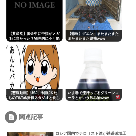
【共産党】募金中に中指がメガ
【悲報】グエン、またまたまた
ネに当たった？物理的に不可能
またまたまた逮捕www
と大爆笑
【悲報動画】USJ、制服JKた
いま巷で流行ってるグリーンコ
ちのTikTok撮影スタジオと化し
ーラとかいう飲み物www
てしまいシュールすぎる光景が
広がるｗｗｗ
【Pickup08083030】
関連記事
ロシア国内でテロリスト達が鉄道破壊工