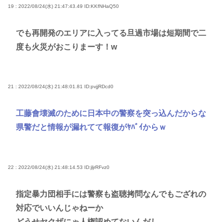
19 : 2022/08/24(水) 21:47:43.49
ID:KKfNHaQ50
でも再開発のエリアに入ってる旦過市場は短期間で二
度も火災がおこりまーす！w
21 : 2022/08/24(水) 21:48:01.81
ID:pvjjRDcd0
工藤會壊滅のために日本中の警察を突っ込んだからな
県警だと情報が漏れてて報復がﾔﾊﾞｲからｗ
22 : 2022/08/24(水) 21:48:14.53
ID:jljrRFvz0
指定暴力団相手には警察も盗聴拷問なんでもござれの
対応でいいんじゃねーか
どうせヤクザにゃ人権認めてないんだし