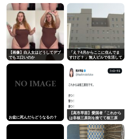
れ？ [8/8]
【画像】白人女はどうしてデブ
「え？4月からここに住んでま
でもエ口いのか
すけど？ 」無人ビルで生活して
いた男性を逮捕！その手があっ
たか！！
【高市早苗】愛国者「これから
お盆に死んだらどうなるの？
は非核三原則を捨てて核三原
則。持つ！撃つ！勝つ！核戦争
には慣れている、試してみる
か？」