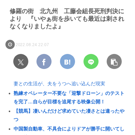
修羅の街 北九州 工藤会組長死刑判決に
より 『いやぁ街を歩いても最近は刺され
なくなりましたよ』
2022.08.24 22:07
妻との生活が、夫をうつへ追い込んだ現実
熟練オペレーター不要な「迎撃ドローン」のテスト
を完了…自らが目標を追尾する映像公開！
【競馬】凄いんだけど求めていた凄さとは違ったや
つ
中国製自動車、不具合によりドアが勝手に開いてし