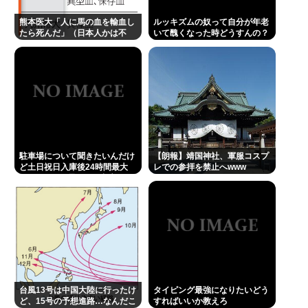
許せない不祥事タレントランキングが発表される 俺
熊本医大「人に馬の血を輸血し
ルッキズムの奴って自分が年老
たら死んだ」（日本人かは不
いて醜くなった時どうすんの？
たちの永野芽郁を抑えて1位に輝いたのは…
明）
佐藤二朗さんと橋本愛さん、騒動1ヶ月後にそれぞれ
SNS復帰し初ツイートが出揃う
Powered by livedoor 相互RSS
駐車場について聞きたいんだけ
【朗報】靖国神社、軍服コスプ
ど土日祝日入庫後24時間最大
レでの参拝を禁止へwww
800円って日曜いれて出庫日が
平日の場合料金どうなるの
台風13号は中国大陸に行ったけ
タイピング最強になりたいどう
ど、15号の予想進路…なんだこ
すればいいか教えろ