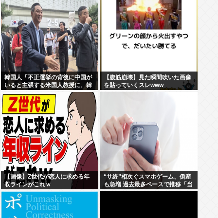
韓国人「不正選挙の背後に中国が
【腹筋崩壊】見た瞬間吹いた画像
いると主張する米国人教授に、韓
を貼っていくスレwww
国ネット民が困惑」
【画像】Z世代が恋人に求める年
“サ終”相次ぐスマホゲーム、倒産
収ラインがこれｗ
も急増 過去最多ペースで推移「当
たれば一攫千金」過去の時代に