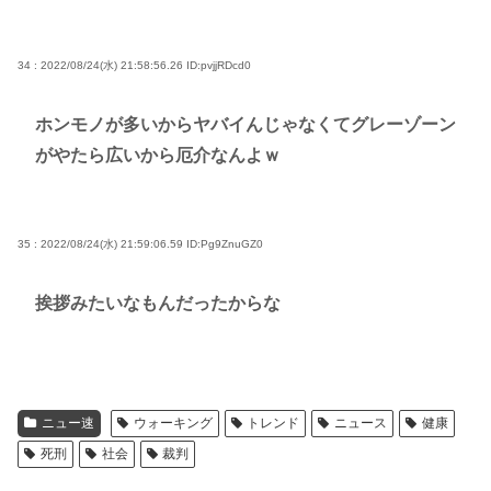
34 : 2022/08/24(水) 21:58:56.26
ID:pvjjRDcd0
ホンモノが多いからヤバイんじゃなくてグレーゾーン
がやたら広いから厄介なんよｗ
35 : 2022/08/24(水) 21:59:06.59
ID:Pg9ZnuGZ0
挨拶みたいなもんだったからな
ニュー速
ウォーキング
トレンド
ニュース
健康
死刑
社会
裁判