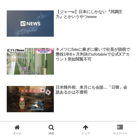
【ジャーw】日本にしかない『同調圧
力』とかいうやつwww
キメツにfateに稼ぎに稼いで社長が脱税で
懲役1年8ヶ月判決のufotableで公式Xアカ
ウント突如閲覧不可
日米韓外相、来月にも会談…「日韓」会
談あるかは不透明
ネタニヤフさん、ハマスのテロ計画を1年
以上前から知っていた…真珠湾に似てる
ホーム
検索
トップ
サイドバー
なあ🤔