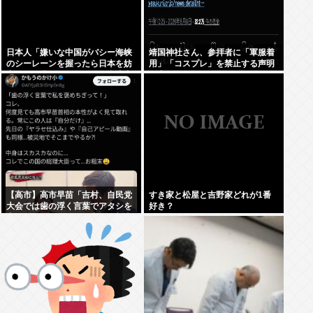
日本人「嫌いな中国がバシー海峡
靖国神社さん、参拝者に「軍服着
のシーレーンを握ったら日本を妨
用」「コスプレ」を禁止する声明
害するに違いない、だから台湾支
を出してしまうwww
援だムキー」つまりそういうこと
でしょ
【高市】高市早苗「吉村、自民党
すき家と松屋と吉野家どれが1番
大会では歯の浮く言葉でアタシを
好き？
褒めちぎりなさい！」大阪維新吉
村「ハハ…」