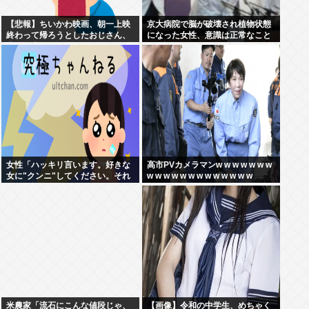
【悲報】ちいかわ映画、朝一上映
京大病院で脳が破壊され植物状態
終わって帰ろうとしたおじさん、
になった女性、意識は正常なこと
少女に声をかけられ…
が確認されおわる
女性「ハッキリ言います。好きな
高市PVカメラマンw w w w w w w
女に"クンニ"してください。それ
w w w w w w w w w w w w w
だけで惚れます」
米農家「流石にこんな値段じゃ、
【画像】令和の中学生、めちゃく