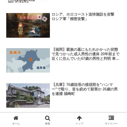
ロシア、ホロコースト追悼施設を攻撃
ロシア軍「精密攻撃」
【福岡】親族の墓にもたれかかった状態
で見つかった成人男性の遺体 20年前まで
近くに住んでいた67歳の男性と判明 車に
遺書
【兵庫】76歳祖母の後頭部を”ハンマ
ー”で殴り、首を絞めて殺害か 26歳の男
を逮捕 福崎町
テスラ、充電器部門を閉鎖 英紙報道…
マスク氏「急速充電器の拡大を計画して
ホーム
検索
トップ
サイドバー