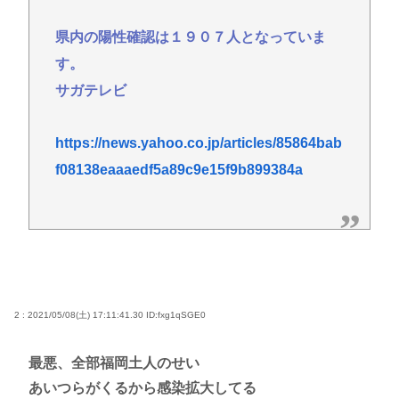
【最新画像】雛形あきこ(48)、22年ぶり写真集発売！
お●ぱいは健在だった！
県内の陽性確認は１９０７人となっていま
逆台風発生東から西へ！関東上陸し鳥取島根九州
す。
へ！温暖化車カスのせいで気象がシッチャカメッチ
サガテレビ
ャカ
【映画動員ランキング】「映画ちいかわ」動員1位に
https://news.yahoo.co.jp/articles/85864bab
返り咲き！「ミニオンズ」「あの星」「ブルーロッ
f08138eaaaedf5a89c9e15f9b899384a
ク」もランクイン
【正論】産経「前代未聞の無責任男、石破茂」
トンボとかいうクソキショい虫が市民権を得てる理
由w
中年層が「ちいかわ」にハマる理由www
2 : 2021/05/08(土) 17:11:41.30
ID:fxg1qSGE0
Powered by livedoor 相互RSS
最悪、全部福岡土人のせい
あいつらがくるから感染拡大してる