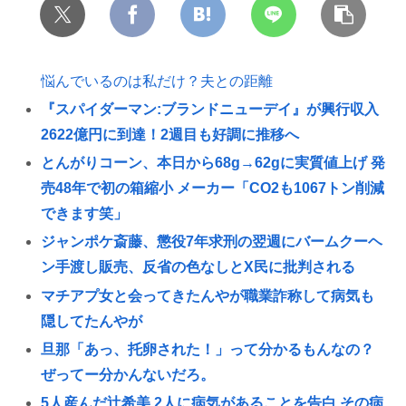
悩んでいるのは私だけ？夫との距離
『スパイダーマン:ブランドニューデイ』が興行収入
2622億円に到達！2週目も好調に推移へ
とんがりコーン、本日から68g→62gに実質値上げ 発
売48年で初の箱縮小 メーカー「CO2も1067トン削減
できます笑」
ジャンポケ斎藤、懲役7年求刑の翌週にバームクーヘ
ン手渡し販売、反省の色なしとX民に批判される
マチアプ女と会ってきたんやが職業詐称して病気も
隠してたんやが
旦那「あっ、托卵された！」って分かるもんなの？
ぜってー分かんないだろ。
5人産んだ辻希美 2人に病気があることを告白 その病