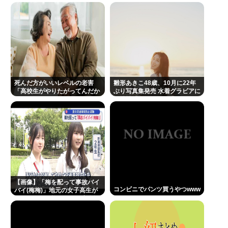
「ブルーロック」もランクイン
クソに叩かれる。
VIVANTがつまらない理由
Powered by livedoor 相互RSS
死んだ方がいいレベルの老害
雛形あきこ48歳、10月に22年
「高校生がやりたがってんだか
ぶり写真集発売 水着グラビアに
ら甲子園でやらせろ！」
も挑戦「なんと!!!」「おぉ~」
「学生時代が蘇りました」
【画像】「梅を配って事故バイ
コンビニでパンツ買うやつwww
バイ(梅梅)」地元の女子高生が
ドライバーに梅を配って安全運
転を呼びかけ