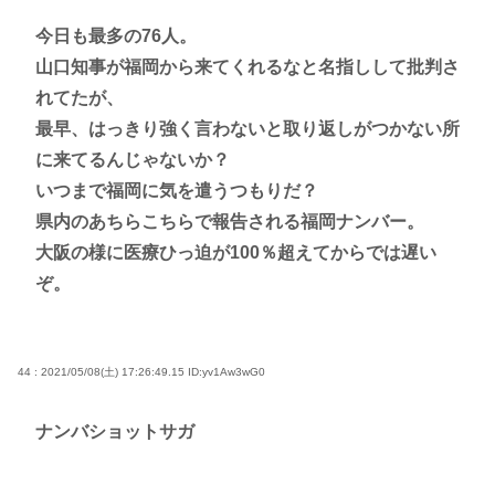
今日も最多の76人。
山口知事が福岡から来てくれるなと名指しして批判さ
れてたが、
最早、はっきり強く言わないと取り返しがつかない所
に来てるんじゃないか？
いつまで福岡に気を遣うつもりだ？
県内のあちらこちらで報告される福岡ナンバー。
大阪の様に医療ひっ迫が100％超えてからでは遅い
ぞ。
44 : 2021/05/08(土) 17:26:49.15
ID:yv1Aw3wG0
ナンバショットサガ