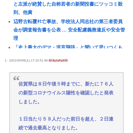
と左派が絶賛した自称若者の新聞投書にツッコミ殺
到、他責
辺野古転覆ﾀﾋ亡事故、学校法人同志社の第三者委員
会が調査報告書を公表 … 安全配慮義務違反や安全管
理
「史上最大のデマ・流言飛語」と聞いて思いつくも
のって何？
1 : 2021/05/08(土) 17:10:51.98
ID:8yluFp339
【国際結婚】24歳ウクライナ人妻、老化批判に反
論！ネット騒然
〈満員山手線にベビーカーで炎上〉「折りたたまず
佐賀県は８日午後５時までに、新たに７６人
乗車できる」はずなのに…JR東日本が示した見解
の新型コロナウイルス陽性を確認したと発表
マチアプ女と会ってきたんやが職業詐称して病気も
しました。
隠してたんやが
【悲報】38歳男性、交際相手と海岸を散歩中に波に
１日当たり５９人だった前日を超え、２日連
さらわれ死亡
続で過去最高となりました。