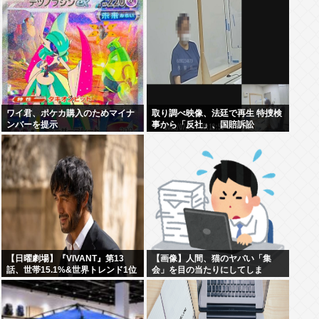
ワイ君、ポケカ購入のためマイナ
取り調べ映像、法廷で再生 特捜検
ンバーを提示
事から「反社」、国賠訴訟
【日曜劇場】『VIVANT』第13
【画像】人間、猫のヤバい「集
話、世帯15.1%&世界トレンド1位
会」を目の当たりにしてしま
う・・・・・