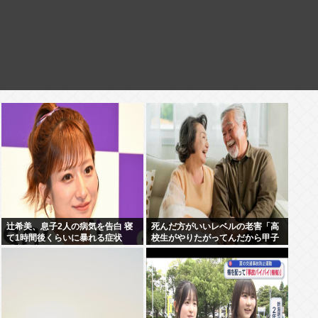
辻希美、息子2人の病気を告白 寝
死んだ方がいいレベルの老害「高
て1時間後くらいに暴れる症状
校生がやりたがってんだから甲子
「夜驚症」にファンからアドバイ
園でやらせろ！」
スの声