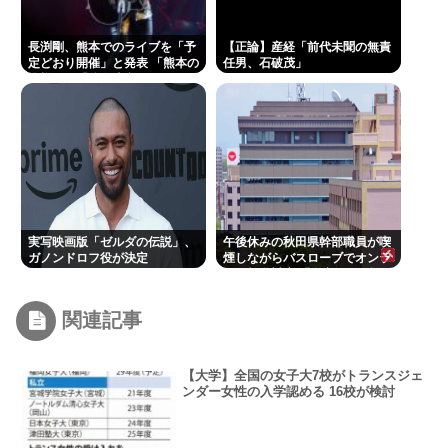
長渕剛、熊本でのライブを「予
【正論】産経「前代未聞の無責
定どおり開催」と発表 「熊本の
任男、石破茂」
皆様へ」「強い決意」のメッセ
ージ&寄付も表明
実写映画版「ゼルダの伝説」、
午後休みの秋田県幹部職員が喫
ガノンドロフ役が決定
煙しながらバスローブでオンラ
イン報道対応 「自宅」との説明
に疑義 背景がラブホテルの客室
ような壁紙
関連記事
【大学】全国の女子大7校がトランスジェ
ンダー女性の入学認める 16校が検討