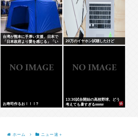
台湾が熊本に手厚い支援、日本で
20万のイヤホン試聴したけど
「日本政府より愛を感じる」「い
っそ台湾に統治してもらった方が
いい」との声も
13:30試合開始の高校野球、どう
お寿司作るお！！！?
考えても暑すぎるwww
ホーム
ニュー速＋