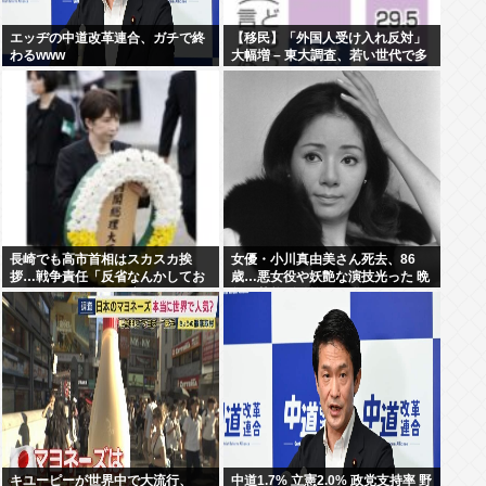
エッヂの中道改革連合、ガチで終
【移民】「外国人受け入れ反対」
わるwww
大幅増 – 東大調査、若い世代で多
く
長崎でも高市首相はスカスカ挨
女優・小川真由美さん死去、86
拶…戦争責任「反省なんかしてお
歳…悪女役や妖艶な演技光った 晩
りません」95年の発言がSNSで猛
年は芸能活動控え尼僧に
拡散
キユーピーが世界中で大流行、
中道1.7% 立憲2.0% 政党支持率 野