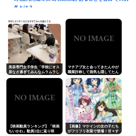
名とは？
【映画動員ランキング】「映画ちいかわ」動員1位に
返り咲き！「ミニオンズ」「あの星」「ブルーロッ
ク」もランクイン
コンビニでパンツ買うやつwww
高級車さん、ちょっと駐車位置をはみ出しただけで
晒されるwwwWwwWWw
美容専門女子学生「学校にオス
マチアプ女と会ってきたんやが
【正論】産経「前代未聞の無責任男、石破茂」
居なさ過ぎてみんなムラムラし
職業詐称して病気も隠してたん
てる 」
やが
18歳美少女アイドル星乃ゆら、シンママだと発覚。
運営は「未婚で現在交際している相手もいないので
大丈夫」と発表
トンボとかいうクソキショい虫が市民権を得てる理
由w
中年層が「ちいかわ」にハマる理由www
【映画動員ランキング】「映画
【画像】マケインの女の子たち
ちいかわ」動員1位に返り咲
がフリフリ衣装で登場！甘々す
イケメンアイドル重岡大毅が結婚。相手女性がバチ
き！「ミニオンズ」「あの星」
ぎて脳がとろけちまうぞ