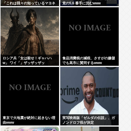
「これは我々の知っているマヨネ
党の5,6 番手に沈むwww
ーズではない新しいソースだ」
ロシア兵「女は殺せ！ギャハハ
食品消費税の減税、さすがの嫌儲
w」 ワイ「」ザッザッザッ
でも高市に賛同するwww
東京で大地震が絶対に起きない理
実写映画版「ゼルダの伝説」、ガ
由www
ノンドロフ役が決定