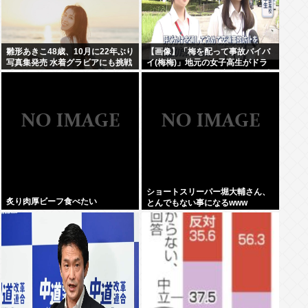
雛形あきこ48歳、10月に22年ぶり
【画像】「梅を配って事故バイバ
写真集発売 水着グラビアにも挑戦
イ(梅梅)」地元の女子高生がドラ
「なんと!!!」「おぉ~」「学生時
イバーに梅を配って安全運転を呼
代が蘇りました」
びかけ
ショートスリーパー堀大輔さん、
炙り肉厚ビーフ食べたい
とんでもない事になるwww