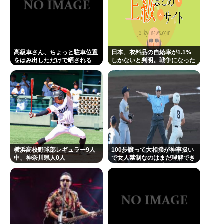
高級車さん、ちょっと駐車位置
日本、衣料品の自給率が1.1%
をはみ出しただけで晒される
しかないと判明。戦争になった
wwwWwwWWw
ら裸で戦う模様www
横浜高校野球部レギュラー9人
100歩譲って大相撲が神事扱い
中、神奈川県人0人
で女人禁制なのはまだ理解でき
るとして、高校野球のグラウン
ドが女人禁制だったのはマジ意
味わからん