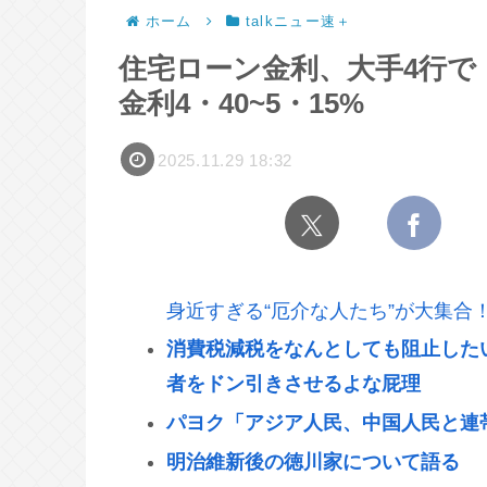
ホーム
talkニュー速＋
住宅ローン金利、大手4行で
金利4・40~5・15%
2025.11.29 18:32
身近すぎる“厄介な人たち”が大集合
消費税減税をなんとしても阻止した
者をドン引きさせるよな屁理
パヨク「アジア人民、中国人民と連
明治維新後の徳川家について語る