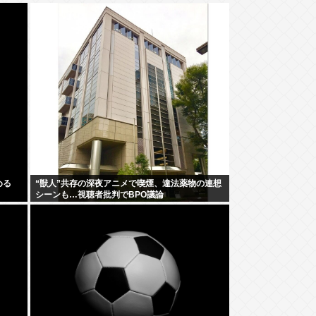
める
“獣人”共存の深夜アニメで喫煙、違法薬物の連想
シーンも…視聴者批判でBPO議論