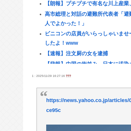
【朗報】プチプチで有名な川上産業
高市総理と対話の避難所代表者「避
人でよかった！」
ビニコンの店員がいらっしゃいませ
したよ！www
【速報】注文厨の女を逮捕
【悲報】中国の街並み、日本に汚染
【悲報】カラオケ上手いヤツと歌上
1 : 2025/11/29 16:27:16
???
ネット販売…「品切れ前に買うと満足
分”キャンセルか 200超のメールア
https://news.yahoo.co.jp/articl
【画像あり】土方系アイドル、女子
ce95c
ここ数年「どっちもどっち」とか「
郎が増えたけどどっから来たの？(´・