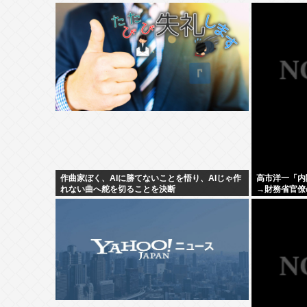
作曲家ぼく、AIに勝てないことを悟り、AIじゃ作
高市洋一「内
れない曲へ舵を切ることを決断
→財務省官僚