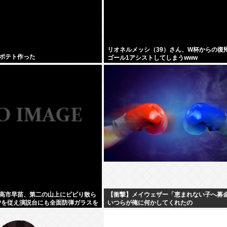
リオネルメッシ（39）さん、W杯からの復
ポテト作った
ゴール1アシストしてしまうwww
高市早苗、第二の山上にビビり散ら
【衝撃】メイウェザー「恵まれない子へ募
Pを従え演説台にも全面防弾ガラスを
いつらが俺に何かしてくれたの
か・・・・・・？」⇒！！！