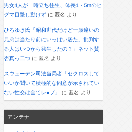
男女4人が一時立ち往生、体長1・5mのヒ
グマ目撃し動けず
に
匿名
より
ひろゆき氏「昭和世代だけど一歳違いの
兄弟は当たり前にいっぱい居た。批判す
る人はいつから発生したの？」ネット賛
否真っ二つ
に
匿名
より
スウェーデン司法当局者「セクロスして
いいか聞いて積極的な同意が示されてい
ない性交は全てレ●プ」
に
匿名
より
アンテナ