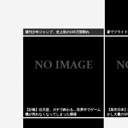
週刊少年ジャンプ、史上初の100万部割れ
家でフライド
【訃報】任天堂、ガチで終わる…世界中でゲーム
【高市日本】
機が売れなくなってしまった模様
かし大量のS
設置