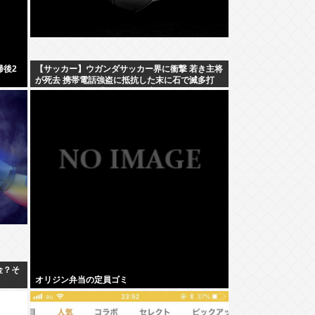
帰後2
【サッカー】ウガンダサッカー界に衝撃 若き主将
が死去 携帯電話強盗に抵抗した末に石で滅多打
ち… 国民が怒り「リーダーを失った」
金？そ
オリジン弁当の定員ゴミ