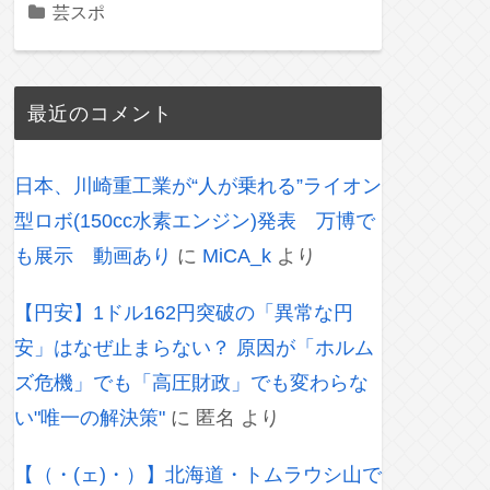
芸スポ
最近のコメント
日本、川崎重工業が“人が乗れる”ライオン
型ロボ(150cc水素エンジン)発表 万博で
も展示 動画あり
に
MiCA_k
より
【円安】1ドル162円突破の「異常な円
安」はなぜ止まらない？ 原因が「ホルム
ズ危機」でも「高圧財政」でも変わらな
い"唯一の解決策"
に
匿名
より
【（・(ェ)・）】北海道・トムラウシ山で