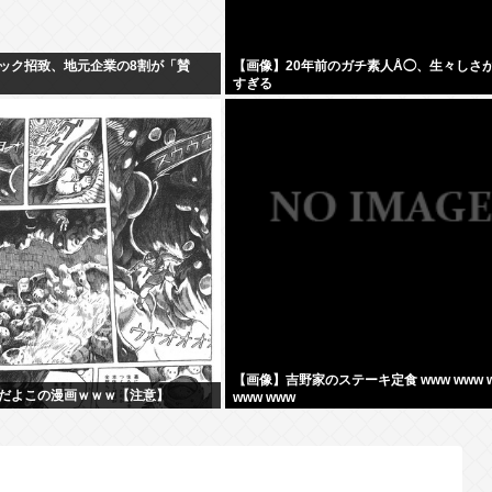
ック招致、地元企業の8割が「賛
【画像】20年前のガチ素人Å◯、生々しさ
すぎる
【画像】吉野家のステーキ定食 www www 
だよこの漫画ｗｗｗ【注意】
www www