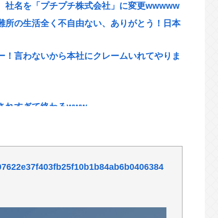
、社名を「プチプチ株式会社」に変更wwwww
難所の生活全く不自由ない、ありがとう！日本
ー！言わないから本社にクレームいれてやりま
されすぎて終わるwww
手いヤツ、ガチで別物www
感」集英社オンラインショップで“43億円
カウント使い大量注文 32歳女を逮捕 [8/6]
es/07622e37f403fb25f10b1b84ab6b0406384
高生の間で大人気になってしまうwww
まだわからないから叩くな」とかゆうチキン野
ω・`)