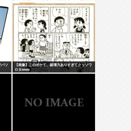
でパソ
【画像】このボケて、破壊力ありすぎてクッソワ
ロタwww