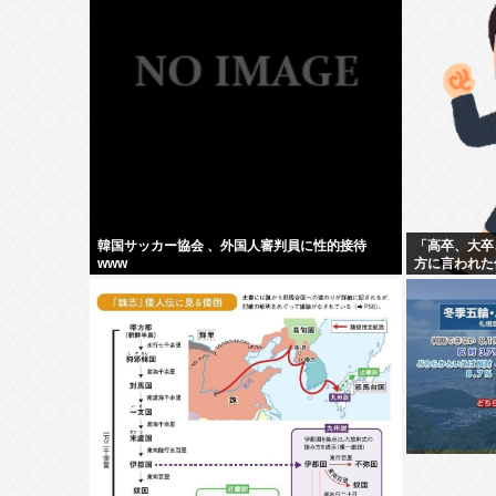
韓国サッカー協会 、外国人審判員に性的接待
「高卒、大卒
www
方に言われた修