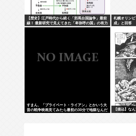
【歴史】江戸時代から続く「邪馬台国論争」最前
札幌オリンピ
線！ 最新研究で見えてきた「卑弥呼の国」の有力
成」と回答
説
すまん、「プライベート・ライアン」とかいう大
【描込】なん
昔の戦争映画見てみたら最初の30分で地獄なんだ
が…これずっと続く感じ？