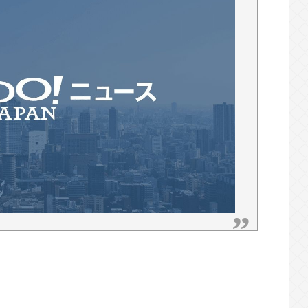
すぎwww
だが！脱毛モメンいるか？？
す。本当です。信じて下さい」 ←何でこの主張