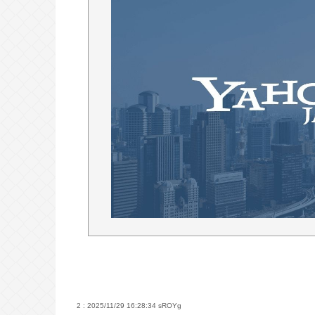
【動画】手術中に熊本地震直撃やば
医療脱毛・脱毛サロンを考えてるん
ジャンポケ斉藤「同意があったんで
が通らないの？
Powered by livedoor 相互RSS
2 : 2025/11/29 16:28:34
sROYg