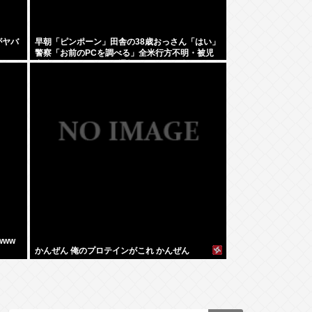
がヤバ
早朝「ピンポーン」田舎の38歳おっさん「はい」
警察「お前のPCを調べる」全米行方不明・被児
童搾取センターからの通報により児ホ゜画像を発
見、逮捕
www
かんぜん 俺のプロテインがこれ かんぜん