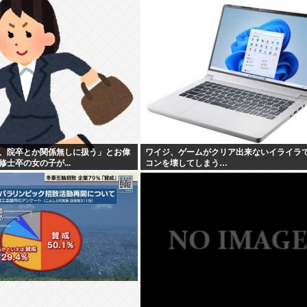
、院卒とか関係無しに扱う」とお偉
ワイジ、ゲームがクリア出来ないイライラ
士卒の女の子が...
コンを壊してしまう…