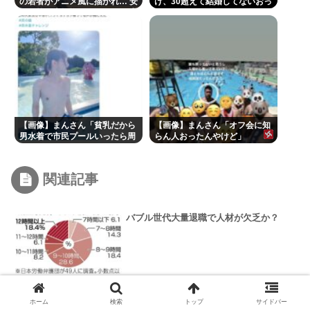
の若者がアニメ風に描かれ… 安
け、30超えて結婚してないおっ
保政策の大転換とのチグハグ感
さんのこと見下してる
に戸惑いの声
【画像】まんさん「貧乳だから
【画像】まんさん「オフ会に知
男水着で市民プールいったら周
らん人おったんやけど」
りがコソコソしだしてやばい
www」5万いいね
関連記事
バブル世代大量退職で人材が欠乏か？
ウクライナ本土決戦へ『18歳から60歳ま
ホーム
検索
トップ
サイドバー