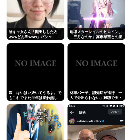
Powered by livedoor 相互RSS
陰キャ女さん「顔出ししたろ
崩壊スターレイルのヒロイン、
wwwどん!!!www」パシャ
「三月なのか」高市早苗との接
点があまりにも多すぎる。もし
かして早苗がモデル？
嫁「はいはい抜いてやるよ。で
林家パー子、認知症が進行「一
もこれでまた半年は接触無し
人で外出られない」難聴で夫・
な」 暗黙のこれツラ過ぎるだろ
ペーと「筆談」…自宅全焼から
約1年