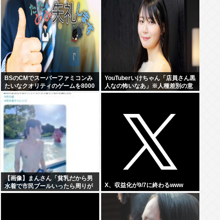
恐るべし！」
BSのCMでスーパーファミコンみ
YouTuberいけちゃん「店員さん黒
たいなクオリティのゲームを8000
人なの怖いなあ」※人種差別の意
円ぐらいで売ってるでしょ
図はありません
【画像】まんさん「貧乳だから男
X、収益化が9/7に終わるwww
水着で市民プールいったら周りが
コソコソしだしてやばいwww」5
万いいね