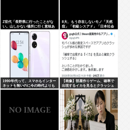
Z世代「長野県に行ったことがな
8大、もう存在しないモノ「天然
い。山しかない場所に行く意味あ
痘」「初級シスアド」「日本社会
る？」←これ
党」「コンパイル」「AmPm」
「ジャスコ」「共立薬科大学」
1990年代って、スマホもインター
【画像】部屋作りゲーム、確率で
ネットも無いのに今の時代よりも
出現するイカを見るとクラッシュ
カッコ良いよな
する不具合が発生ｗｗｗ