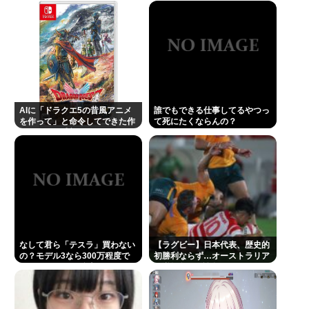
大学がございます、僕は落ちましたので」
22歳の若者やけど、ぶっちゃけ、30超えて結婚して
ないおっさんのこと見下してる
1浪して法政に入った女さん、ワカッテTVのせいでジ
サツする
AIに「ドラクエ5の昔風アニメ
誰でもできる仕事してるやつっ
許せない不祥事タレントランキングが発表される 俺
を作って」と命令してできた作
て死にたくならんの？
品がこれ、感想よろ
たちの永野芽郁を抑えて1位に輝いたのは…
一番うまい葉っぱがほうれん草という風潮
【疑問】サイゼリヤ「うまいです、安いです、全国
どこにでもあります」←こいつの弱点
佐藤二朗さんと橋本愛さん、騒動1ヶ月後にそれぞれ
SNS復帰し初ツイートが出揃う
なして君ら「テスラ」買わない
【ラグビー】日本代表、歴史的
の？モデル3なら300万程度で
初勝利ならず…オーストラリア
ケンコバ(略してケンドーコバヤシ)、コロナ後遺症で
買える.コスパ最強車がここにあ
に逆転負け 8戦全敗
るのに
炭酸を飲むとあばら骨がバキバキに折れる