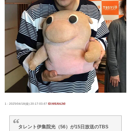
ョーで地上波初放送
誰でもできる仕事してるやつって死にたくならん
の？
なして君ら「テスラ」買わないの？モデル3なら300
万程度で買える.コスパ最強車がここにあるのに
【困惑】RPGのストーリーに恋とか愛とかいらなく
ね？www
林家パー子、認知症が進行「一人で外出られない」
難聴で夫・ペーと「筆談」…自宅全焼から約1年
一番うまい葉っぱがほうれん草という風潮
Powered by livedoor 相互RSS
1 : 2025/04/18(金) 20:17:03.67
ID:H/6AhiJt0
タレント伊集院光（56）が15日放送のTBS