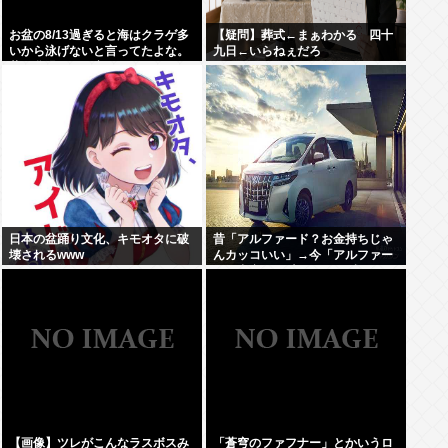
お盆の8/13過ぎると海はクラゲ多
【疑問】葬式←まぁわかる 四十
いから泳げないと言ってたよな。
九日←いらねぇだろ
昔お盆過ぎると寒くなっていたし
日本の盆踊り文化、キモオタに破
昔「アルファード？お金持ちじゃ
壊されるwww
んカッコいい」→今「アルファー
ド？中卒DQN専用イキり残クレカ
ーじゃんwww」
【画像】ツレがこんなラスボスみ
「蒼穹のファフナー」とかいうロ