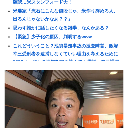
確認…米スタンフォード大！
米農家「流石にこんな値段じゃ、米作り辞める人、
出るんじゃないかなあ？？」
思わず誰かに話したくなる雑学、なんかある？
【緊急】少子化の原因、判明するwww
これどういうこと？池袋暴走事故の捜査陣営、飯塚
幸三受刑者を逮捕しなくていい理由を考えるために
1000ページもの法解釈書を読んでた模様…自民議員
からも圧力
高市総理「物価上昇を上回る賃上げを日本に定着さ
せる」 →国家公務員月給3.51％増へ 地方公務員も追
随する見通し
【悲報】バスローブ着てタバコ吸いながら記者会見
する奴www
話題になった映画｢8番出口｣､8月28日の金曜ロードシ