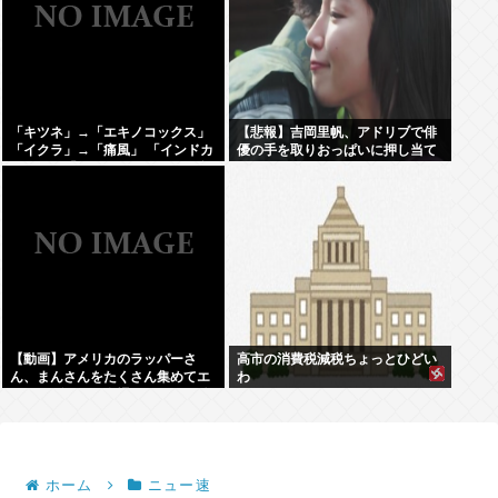
「キツネ」→「エキノコックス」
【悲報】吉岡里帆、アドリブで俳
「イクラ」→「痛風」 「インドカ
優の手を取りおっぱいに押し当て
レー」→「ネパール」みたいな合
る
言葉でしか話せない人いるでし
ょ？
【動画】アメリカのラッパーさ
高市の消費税減税ちょっとひどい
ん、まんさんをたくさん集めてエ
わ
チエチダンスを全裸で踊るMVを撮
ってしまう❤
ホーム
ニュー速