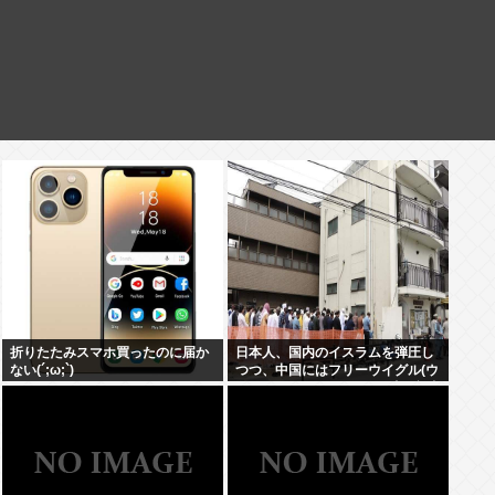
折りたたみスマホ買ったのに届か
日本人、国内のイスラムを弾圧し
ない(´;ω;`)
つつ、中国にはフリーウイグル(ウ
イグルはほぼムスリム)を叫ぶ意味
不明の集団になってしまう