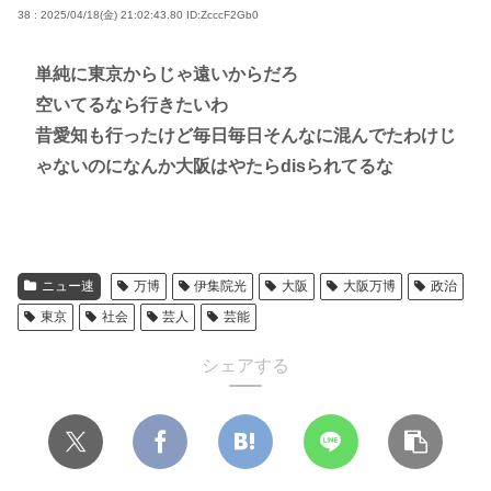
38 : 2025/04/18(金) 21:02:43.80
ID:ZcccF2Gb0
単純に東京からじゃ遠いからだろ
空いてるなら行きたいわ
昔愛知も行ったけど毎日毎日そんなに混んでたわけじ
ゃないのになんか大阪はやたらdisられてるな
ニュー速
万博
伊集院光
大阪
大阪万博
政治
東京
社会
芸人
芸能
シェアする