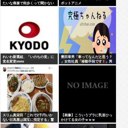
たいな痛服で街歩くって聞かない
ボットアニメ
んやが、ガチで勘弁して欲しい
れいわ新選組、「いのちの党」に
豊田章男「車ってなんだと思う？
党名変更www
」女性社員「移動手段です！」男
性社員「…w」
スリム真栄田「これで2千円いか
【画像】こういうブラに乳首ひっ
ない日高屋は国宝に指定する」驚
かけてる女の子ｗｗｗ
異の料金&量に反響続々「日高屋