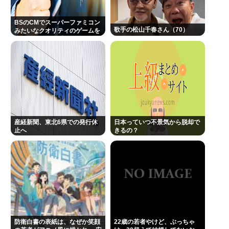
BSのCMでスーパーファミコン
歌手の松山千春さん（70）
みたいなクオリティのゲームを
8000円ぐらいで売ってるでし
ょ
産経新聞、東北6県での発行休
日本っていつ不景気から脱却で
止へ
きるの？
防衛白書の表紙は、なぜか笑顔
22歳の若者やけど、ぶっちゃ