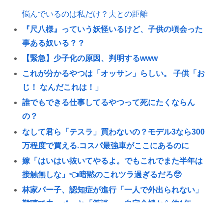
悩んでいるのは私だけ？夫との距離
『尺八様』っていう妖怪いるけど、子供の頃会った
事ある奴いる？？
【緊急】少子化の原因、判明するwww
これが分かるやつは「オッサン」らしい。 子供「お
じ！ なんだこれは！」
誰でもできる仕事してるやつって死にたくならん
の？
なして君ら「テスラ」買わないの？モデル3なら300
万程度で買える.コスパ最強車がここにあるのに
嫁「はいはい抜いてやるよ。でもこれでまた半年は
接触無しな」👈暗黙のこれツラ過ぎるだろ🥺
林家パー子、認知症が進行「一人で外出られない」
難聴で夫・ペーと「筆談」…自宅全焼から約1年
有田哲平、高田馬場は「嫌いな街ですね」「早稲田