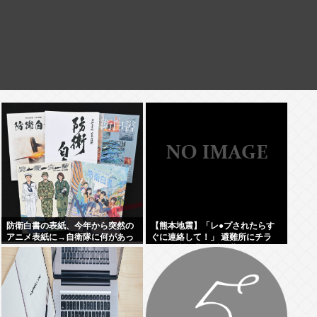
防衛白書の表紙、今年から突然の
【熊本地震】「レ●プされたらす
アニメ表紙に→自衛隊に何があっ
ぐに連絡して！」 避難所にチラ
たのか。
シ。 無料で緊急避妊薬を届けるシ
ステムを実現へ