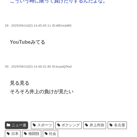
こういう時に限って負けたりするんだよな。
29 : 2025/09/14(日) 14:45:45.11
ID:tMOxUid80
YouTubeみてる
30 : 2025/09/14(日) 14:49:31.90
ID:bxywQ0fa0
見る見る
そろそろ井上の負けが見たい
ニュー速
スポーツ
ボクシング
井上尚弥
名古屋
日本
格闘技
社会