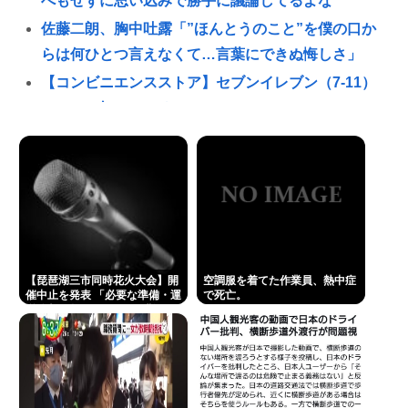
べもせずに思い込みで勝手に議論してるよな
佐藤二朗、胸中吐露「”ほんとうのこと”を僕の口か
らは何ひとつ言えなくて…言葉にできぬ悔しさ」
【コンビニエンスストア】セブンイレブン（7-11）
について知っていること
相続税の納付額は平均1,946万円、怒りで震えが止ま
らない…
NHKさん、女がいかにイージーモードかをわかりや
すく放映してしまうwww
あのちゃんさん、完全に許される 何で燃えたか忘れ
るほど許されてしまう
【琵琶湖三市同時花火大会】開
空調服を着てた作業員、熱中症
催中止を発表 「必要な準備・運
で死亡。
愛知県最強のスーパー、満場一致で決まる
営体制を整えることが困難」
22日の開催予定…3市は関与否
ジャンポケ斎藤、懲役7年求刑の翌週にバームクーヘ
定
ン手渡し販売、反省の色なしとX民に批判される
マチアプ女と会ってきたんやが職業詐称して病気も
隠してたんやが