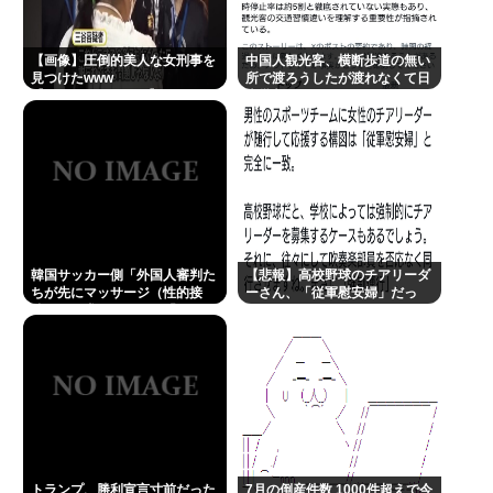
5人産んだ辻希美 2人に病気があることを告白 その病
【画像】圧倒的美人な女刑事を
名とは？
中国人観光客、横断歩道の無い
見つけたwww
所で渡ろうしたが渡れなくて日
【Pickup08082906】
本批判
Powered by livedoor 相互RSS
韓国サッカー側「外国人審判た
【悲報】高校野球のチアリーダ
ちが先にマッサージ（性的接
ーさん、「従軍慰安婦」だっ
待）を要求してきた」「そうし
た…
てやらないと、笛をうまく吹い
てくれないでしょう」と主張
トランプ、勝利宣言寸前だった
7月の倒産件数 1000件超えで今