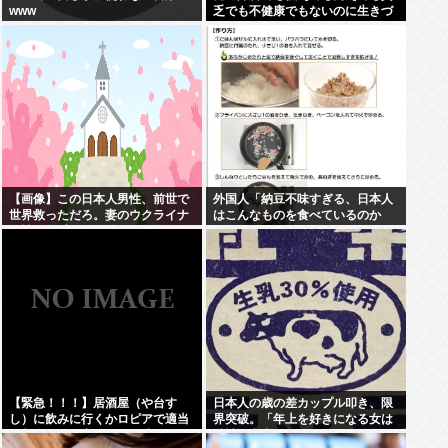
www
乏でも不健康でもないのに生きづ
らい奴www
【画像】この日本人男性、前世で
外国人「納豆不味すぎる、日本人
世界救っただろ。妻のウクライナ
はこんなものを食べているのか
女性が可愛すぎる件
い？」
【緊急！！！】居酒屋（や台す
日本人の歳の差カップル叩き、限
し）に飲みに行くかロピアで適当
界突破。「年上を好きになる女は
に刺身買って家で飲むか迷ってる
精神異常者」