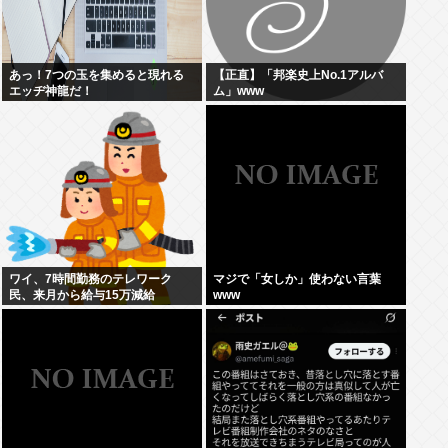
あっ！7つの玉を集めると現れる
【正直】「邦楽史上No.1アルバ
エッヂ神龍だ！
ム」www
ワイ、7時間勤務のテレワーク
マジで「女しか」使わない言葉
民、来月から給与15万減給
www