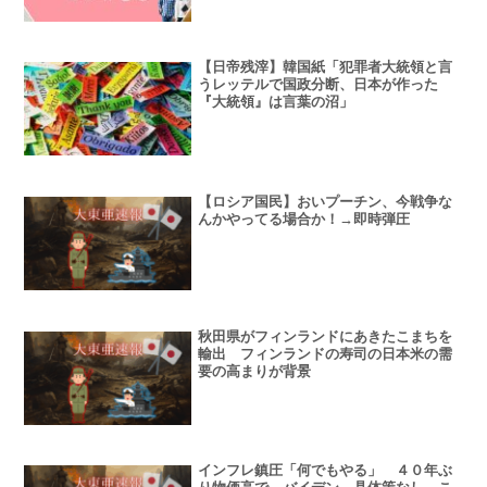
【日帝残滓】韓国紙「犯罪者大統領と言
うレッテルで国政分断、日本が作った
『大統領』は言葉の沼」
【ロシア国民】おいプーチン、今戦争な
んかやってる場合か！→即時弾圧
秋田県がフィンランドにあきたこまちを
輸出 フィンランドの寿司の日本米の需
要の高まりが背景
インフレ鎮圧「何でもやる」 ４０年ぶ