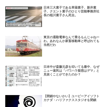
日本三大素子である草薙素子、新井素
子、クエント素子のひとり芸能事務所社
長の稲川素子さん死去。
東京の通勤電車なんて乗るもんじゃねー
わ。あれなんか家畜移動車と呼ばれても
当然だわ
日本中が斎藤元彦を叩いてる最中、なぜ
ニュー速民は「パワハラ疑惑はデマ」と
見抜くことができたのか？
【閉鎖やないかい】ユービーアイソフト
カナダ・ハリファクススタジオを閉鎖