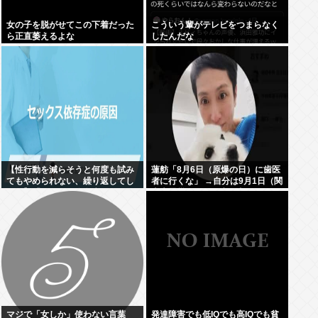
女の子を脱がせてこの下着だった
こういう輩がテレビをつまらなく
ら正直萎えるよな
したんだな
【性行動を減らそうと何度も試み
蓮舫「8月6日（原爆の日）に歯医
てもやめられない、繰り返してし
者に行くな」 →自分は9月1日（関
まう】「セクロス依存症」
東大震災の日）に歯医者に行って
ました
マジで「女しか」使わない言葉
発達障害でも低IQでも高IQでも貧