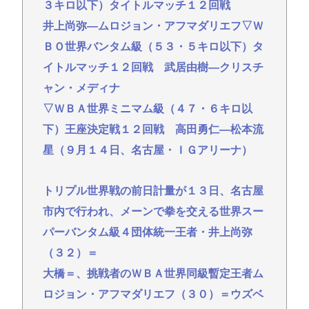
３キロ以下）タイトルマッチ１２回戦
【悲報】高校野球のチアリーダーさん、「従軍慰安
井上尚弥―ムロジョン・アフマダリエフ▽Ｗ
婦」だった…
ＢＯ世界バンタム級（５３・５キロ以下）タ
Redditを読んでると外人って日本に対してはよく調
イトルマッチ１２回戦 武居由樹―クリスチ
べもせずに思い込みで勝手に議論してるよな
ャン・メディナ
愛知県最強のスーパー、満場一致で決まる
▽ＷＢＡ世界ミニマム級（４７・６キロ以
マチアプ女と会ってきたんやが職業詐称して病気も
下）王座決定戦１２回戦 高田勇仁―松本流
隠してたんやが
星（９月１４日、名古屋・ＩＧアリーナ）
Powered by livedoor 相互RSS
トリプル世界戦の前日計量が１３日、名古屋
市内で行われ、メーンで拳を交える世界スー
パーバンタム級４団体統一王者・井上尚弥
（３２）＝
大橋＝、挑戦者のＷＢＡ世界同級暫定王者ム
ロジョン・アフマダリエフ（３０）＝ウズベ