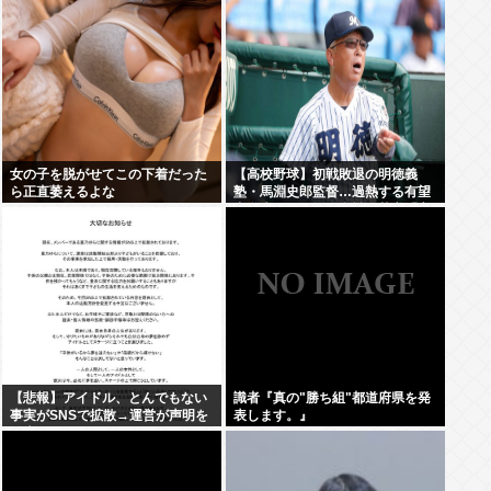
女の子を脱がせてこの下着だった
【高校野球】初戦敗退の明徳義
ら正直萎えるよな
塾・馬淵史郎監督…過熱する有望
中学生のスカウト合戦に苦言「高
校野球が衰退していく」
【悲報】アイドル、とんでもない
識者『真の"勝ち組"都道府県を発
事実がSNSで拡散→運営が声明を
表します。』
発表www