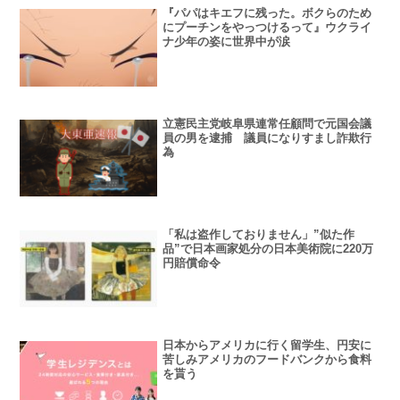
『パパはキエフに残った。ボクらのため
にプーチンをやっつけるって』ウクライ
ナ少年の姿に世界中が涙
立憲民主党岐阜県連常任顧問で元国会議
員の男を逮捕 議員になりすまし詐欺行
為
「私は盗作しておりません」”似た作
品”で日本画家処分の日本美術院に220万
円賠償命令
日本からアメリカに行く留学生、円安に
苦しみアメリカのフードバンクから食料
を貰う