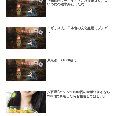
り物価高で―バイデン。具体策なし、こ
いつ次の選挙終わったな
イギリス人、日本食の文化盗用にブチギ
レ
東京都 +1000超え
八百屋｢キャベツ1000円の時報道するなら
200円に暴落した時も報道してほしい｣