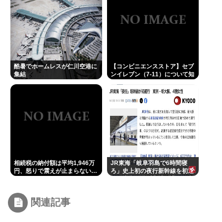
酷暑でホームレスが仁川空港に
【コンビニエンスストア】セブ
集結
ンイレブン（7-11）について知
っていること
相続税の納付額は平均1,946万
JR東海「岐阜羽島で6時間寝
円、怒りで震えが止まらない…
ろ」史上初の夜行新幹線を初運
行 東京発22時新大阪着翌7時
関連記事