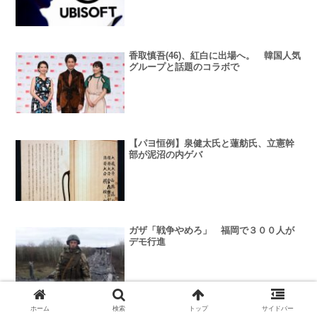
香取慎吾(46)、紅白に出場へ。 韓国人気
グループと話題のコラボで
【パヨ恒例】泉健太氏と蓮舫氏、立憲幹
部が泥沼の内ゲバ
ガザ「戦争やめろ」 福岡で３００人が
デモ行進
ホーム
検索
トップ
サイドバー