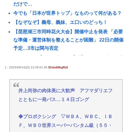
だけで…
今でも「日本が世界トップ」なものって何がある？
【なぞなぞ】義母、義妹、エ口いのどっち！
【琵琶湖三市同時花火大会】開催中止を発表 「必要
な準備・運営体制を整えることが困難」 22日の開催
予定…3市は関与否定
スーパーカブとハンターカブで迷っているどっちが
いいの
1 : 2025/09/14(日) 13:29:01.95
ID:bn4MrgRz0
【画像】圧倒的美人な女刑事を見つけたwww
【Pickup08082906】
井上尚弥の肉体美に大歓声 アフマダリエフ
中国人観光客、横断歩道の無い所で渡ろうしたが渡
とともに一発パス…１４日ゴング
れなくて日本批判
韓国サッカー側「外国人審判たちが先にマッサージ
◆プロボクシング ▽ＷＢＡ、ＷＢＣ、ＩＢ
（性的接待）を要求してきた」「そうしてやらない
Ｆ、ＷＢＯ世界スーパーバンタム級（５５・
と、笛をうまく吹いてくれないでしょう」と主張