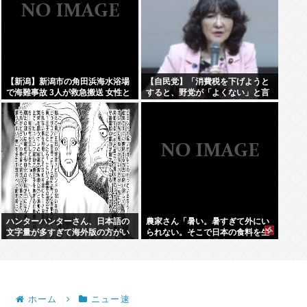
【新潟】新潟市の角田浜海水浴場
【自民党】「消費税を下げようと
で海難事故 3人が救急搬送 女性と
すると、野党が「よくない」と言
男児が心肺停止 男性は意識あり
うのが理解できない」片山さつき
財務大臣
ハンターハンターさん、日本語の
農家さん「暑い。暑すぎて外にい
文字量が多すぎて海外版の方がい
られない。そこで日本の食料を生
いんじゃないかと話題に
産しています。消費者は理解して
ほしい」
ホーム
ニュー速