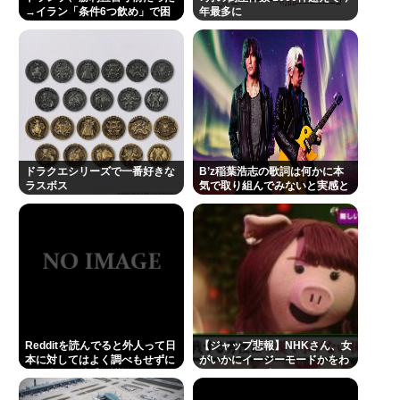
→イラン「条件6つ飲め」で困
年最多に
難にwww
ドラクエシリーズで一番好きな
B’z稲葉浩志の歌詞は何かに本
ラスボス
気で取り組んでみないと実感と
してわからない
Redditを読んでると外人って日
【ジャップ悲報】NHKさん、女
本に対してはよく調べもせずに
がいかにイージーモードかをわ
思い込みで勝手に議論してるよ
かりやすく放映してしまうwww
な