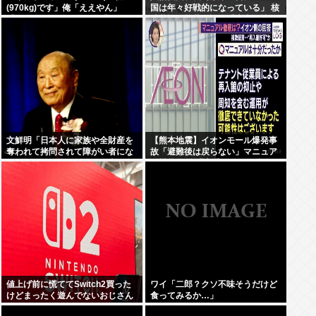
(970kg)です」俺「ええやん」
国は年々好戦的になっている」 核
「1.4Lのターボです」俺「うん」
武装論・核共有論…「本当に情け
「140馬力です」俺「えっ…」
なくなる」
文鮮明「日本人に家族や全財産を
【熊本地震】イオンモール爆発事
奪われて拷問されて障がい者にな
故「避難後は戻らない」マニュア
りました」く統一教会が日本に復
ル機能せず 「貴重品OK」と許可
讐するのって当然の権利じゃね？
か 現場で混乱
値上げ前に慌ててSwitch2買った
ワイ「二郎？クソ不味そうだけど
けどまったく遊んでないおじさん
食ってみるか…」
いるでしょ