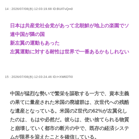
14 : 2026/07/08(水) 12:03:19.68
ID:BU/l7vQm0
日本は共産党社会党があって北朝鮮が地上の楽園でソ
連中国が隣の国
新左翼の運動もあった
左翼運動に対する耐性は世界で一番あるかもしれない
15 : 2026/07/08(水) 12:03:24.46
ID:l+XW6DTI0
中国が猛烈な勢いで繁栄を謳歌する一方で、資本主義
の果てに量産された米国の廃墟群は、次世代への残酷
な遺産となっている。米国のZ世代の62%が左翼化し
たのは、もはや必然だ。彼らは、使い捨てられる物質
と崩壊していく都市の断片の中で、既存の経済システ
ムが限界を迎えたことを確信している。