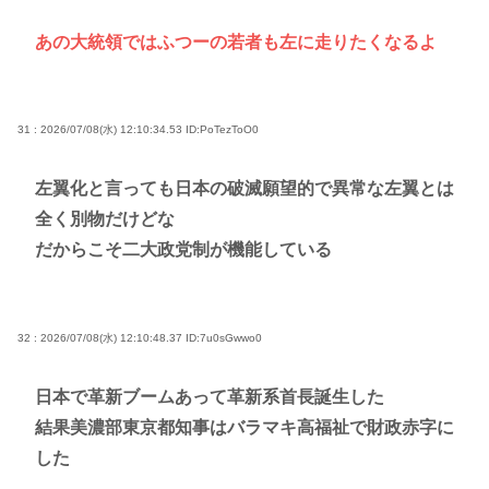
あの大統領ではふつーの若者も左に走りたくなるよ
31 : 2026/07/08(水) 12:10:34.53
ID:PoTezToO0
左翼化と言っても日本の破滅願望的で異常な左翼とは
全く別物だけどな
だからこそ二大政党制が機能している
32 : 2026/07/08(水) 12:10:48.37
ID:7u0sGwwo0
日本で革新ブームあって革新系首長誕生した
結果美濃部東京都知事はバラマキ高福祉で財政赤字に
した