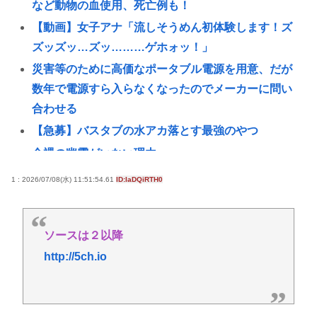
など動物の血使用、死亡例も！
【動画】女子アナ「流しそうめん初体験します！ズ
ズッズッ…ズッ………ゲホォッ！」
災害等のために高価なポータブル電源を用意、だが
数年で電源すら入らなくなったのでメーカーに問い
合わせる
【急募】バスタブの水アカ落とす最強のやつ
全裸の幽霊がいない理由
1日5杯以上のコーヒーで肝がんリスク47％低下！35
1 : 2026/07/08(水) 11:51:54.61
ID:IaDQiRTH0
万人超の調査
キオクシア、自社株買い終了
ソースは２以降
お前らの「AI」の活用法を教えてくれ【ChatGPT、
http://5ch.io
Claude】
コピー機にA4入れようとして紙で指を切った奴。今
すぐ病院にいけ。腕一本切断になってもしらんぞ