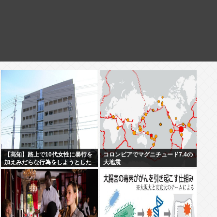
【高知】路上で10代女性に暴行を
コロンビアでマグニチュード7.4の
加えみだらな行為をしようとした
大地震
農業手伝いの38歳男を逮捕…男は
7月にも下半身露出の疑いで逮
捕・起訴