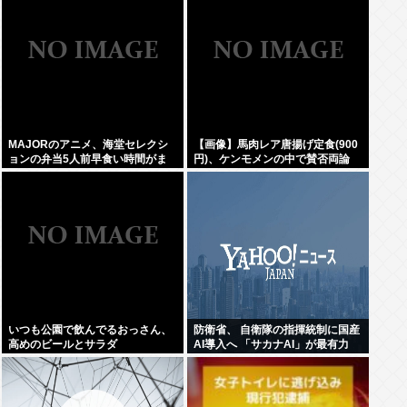
MAJORのアニメ、海堂セレクシ
【画像】馬肉レア唐揚げ定食(900
ョンの弁当5人前早食い時間がま
円)、ケンモメンの中で賛否両論
るまるカットされていた…
いつも公園で飲んでるおっさん、
防衛省、 自衛隊の指揮統制に国産
高めのビールとサラダ
AI導入へ 「サカナAI」が最有力
www