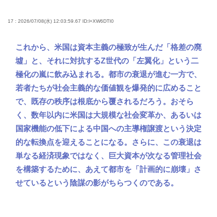
17 : 2026/07/08(水) 12:03:59.67
ID:l+XW6DTI0
これから、米国は資本主義の極致が生んだ「格差の廃
墟」と、それに対抗するZ世代の「左翼化」という二
極化の嵐に飲み込まれる。都市の衰退が進む一方で、
若者たちが社会主義的な価値観を爆発的に広めること
で、既存の秩序は根底から覆されるだろう。おそら
く、数年以内に米国は大規模な社会変革か、あるいは
国家機能の低下による中国への主導権譲渡という決定
的な転換点を迎えることになる。さらに、この衰退は
単なる経済現象ではなく、巨大資本が次なる管理社会
を構築するために、あえて都市を「計画的に崩壊」さ
せているという陰謀の影がちらつくのである。