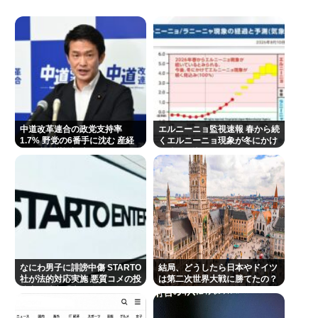
【画像】ヤンキー彼氏さん、彼女に対してめちゃく
ちゃ優しすぎる✨✨
最新の吉澤ひとみさん、元気そう
【動画】ひろゆきさん、嫁のゆかさんとネット番組
に出演も、ひろゆきの様子がおかしいと話題に…
【陽キャ？】ヤリラ系（やりらふぃー）がモテる理
中道改革連合の政党支持率
エルニーニョ監視速報 春から続
由🔥www
1.7% 野党の6番手に沈む 産経
くエルニーニョ現象が冬にかけ
FNN合同世論調査
て続く見込み
【なぞなぞ】義母、義妹、エ口いのどっち！
佐藤二朗、胸中吐露「”ほんとうのこと”を僕の口か
らは何ひとつ言えなくて…言葉にできぬ悔しさ」
NHKさん、女がいかにイージーモードかをわかりや
すく放映してしまうwww
なにわ男子に誹謗中傷 STARTO
あのちゃんさん、完全に許される 何で燃えたか忘れ
結局、どうしたら日本やドイツ
社が法的対応実施 悪質コメの投
は第二次世界大戦に勝てたの？
るほど許されてしまう
稿者を特定「責任追及を進めて
います」