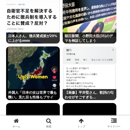
Powered by livedoor 相互RSS
日本人さん、徴兵賛成派が29%
朝日新聞、小野田大臣(35)のデ
に上がるwww
マを検証してしまう
外国人「日本の女は世界で最も
【画像】平井堅さん、歌詞の匂
醜い。見た目も性格もブサイ
わせがすごすぎる…
ク」 105万いいね 日本女性はモ
テるとの願望が完全に否定され
ホーム
検索
トップ
サイドバー