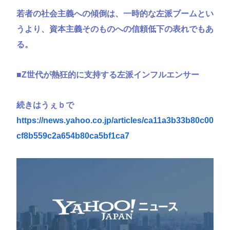
若者の社会主義への傾倒は、一時的な左派ブームとい
うより、資本主義そのものへの信頼低下の表れでもあ
る。
■Z世代が熱狂的に支持する左派インフルエンサー
続きはうぇｂで
https://news.yahoo.co.jp/articles/ca11a3b33b80c00
cf8b559c2a654b80ca5bf1ca7