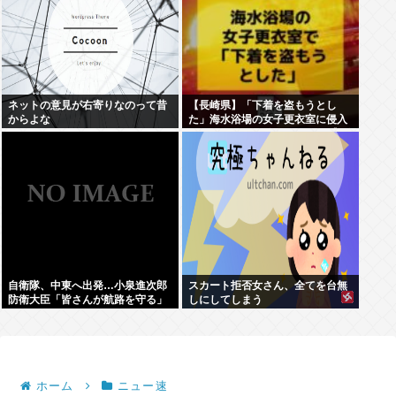
ネットの意見が右寄りなのって昔
【長崎県】「下着を盗もうとし
からよな
た」海水浴場の女子更衣室に侵入
しようとした男 女子トイレに逃げ
込み現行犯逮捕
自衛隊、中東へ出発…小泉進次郎
スカート拒否女さん、全てを台無
防衛大臣「皆さんが航路を守る」
しにしてしまう
ホーム
ニュー速