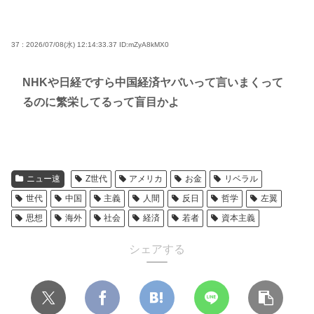
37 : 2026/07/08(水) 12:14:33.37
ID:mZyA8kMX0
NHKや日経ですら中国経済ヤバいって言いまくって
るのに繁栄してるって盲目かよ
ニュー速
Z世代
アメリカ
お金
リベラル
世代
中国
主義
人間
反日
哲学
左翼
思想
海外
社会
経済
若者
資本主義
シェアする