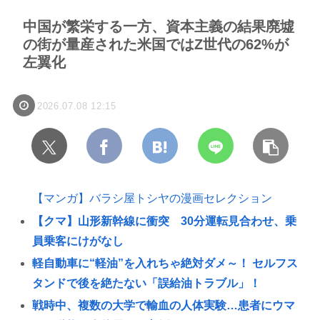
中国が繁栄する一方、資本主義の結果廃墟
の街が量産された米国ではZ世代の62%が
左翼化
2026.07.08 12:15
【マンガ】バラシ屋トシヤの漫画セレクション
【クマ】山形新幹線に衝突 30分運転見合わせ、乗
員乗客にけがなし
軽自動車に“軽油”を入れちゃ絶対ダメ～！ セルフス
タンドで後を絶たない「誤給油トラブル」！
戦時中、複数の大学で輸血の人体実験…患者にウマ