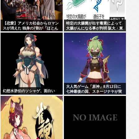
【恋愛】アメリカ社会からロマン
特定の大腸菌が出す毒素によって
スが消えた 独身の7割が「ほとん
大腸がんになる事が判明 阪大・東
どデートしない」 日本でも静かに
大チーム
進みつつある”恋愛不況”
大人気ゲーム「原神」8月12日に
幻想水滸伝のソシャゲ、面白い
七神最後の国、スネージナヤが実
装。モチーフ国はロシア。