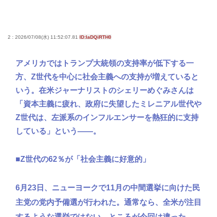
【坂口杏里】98kg到達の転落人生、母の死と遺産消
失が招いた現在地
【画像悲報】吉野家の新メニュー「極旨ステーキ定
2 : 2026/07/08(水) 11:52:07.81
ID:IaDQiRTH0
食(1498円)」、肉の量が少なすぎて大炎上してしま
う…www
アメリカではトランプ大統領の支持率が低下する一
【陽キャ？】ヤリラ系（やりらふぃー）がモテる理
方、Z世代を中心に社会主義への支持が増えていると
由🔥www
いう。在米ジャーナリストのシェリーめぐみさんは
【なぞなぞ】義母、義妹、エ口いのどっち！
「資本主義に疲れ、政府に失望したミレニアル世代や
Z世代は、左派系のインフルエンサーを熱狂的に支持
Powered by livedoor 相互RSS
している」という――。
■Z世代の62％が「社会主義に好意的」
6月23日、ニューヨークで11月の中間選挙に向けた民
主党の党内予備選が行われた。通常なら、全米が注目
するような選挙ではない。ところが今回は違った。