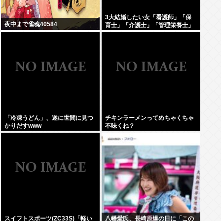
3大結婚したい女「看護師」「保
夜中まで雀魂40584
育士」「介護士」「管理栄養士」
「冷凍うどん」、遂に世間に見つ
チキンラーメンってめちゃくちゃ
かりだすwww
不味くね？
スイフトスポーツ(ZC33S)「軽い
八幡愛氏、長崎原爆の日に「この