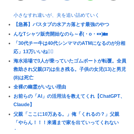
小さなすれ違いが、夫を追い詰めていく
【急募】バスタブの水アカ落とす最強のやつ
んなTシャツ販売開始なのら～✌(・o・🍬)🏡
「30代チー牛は40代シンママのATMになるのが分相
応」13万いいね💁‍♀
海水浴場で3人が乗っていたゴムボートが転覆。全員
救助され父親(37)は生き残る。子供の女児(13)と男児
(8)は死亡
全裸の幽霊がいない理由
お前らの「AI」の活用法を教えてくれ【ChatGPT、
Claude】
父親「ここに10万ある。」俺「くれるの？」父親
「やらん！！！来週まで家を出ていってくれない
か」