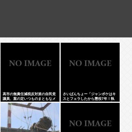
高市の無責任減税反対派の自民党
さいばんちょー「ジャンポケはキ
議員、案の定いつものまともなメ
スとフェラしたから懲役7年！執
ンツだったwww
行猶予なし！」←殺人並みに重く
て草