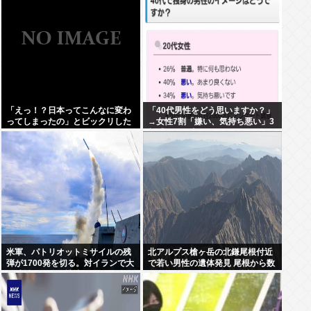
「えっ！？日本ってこんなに変わ
「40代男性をどう思いますか？」
ってしまったの」とビックリした
→女性7割「嫌い、気持ち悪い」3
こと
割「知った事ではない」と回答。
米軍、パトリオットミサイルの残
北アルプス槍ヶ岳の北鎌尾根付近
弾が1700発を切る。対イランで大
で若い男性の遺体発見 尾根から数
量消耗した分を補填するのに2年
百メートル下の急斜面 付近では男
以上かかる模様。
子大学生の行方がわからず