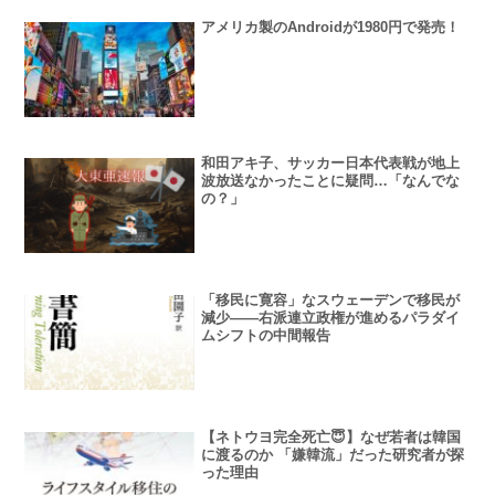
アメリカ製のAndroidが1980円で発売！
和田アキ子、サッカー日本代表戦が地上
波放送なかったことに疑問…「なんでな
の？」
「移民に寛容」なスウェーデンで移民が
減少――右派連立政権が進めるパラダイ
ムシフトの中間報告
【ネトウヨ完全死亡😇】なぜ若者は韓国
に渡るのか 「嫌韓流」だった研究者が探
った理由