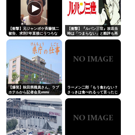
すぎて草はえる
糖質寛解傾向なんだが、「猫が満足げな返事して
る」と言ったら母親に「お気の毒w」と言われた
現在ヤフコメ時速ランキング1位の記事がこれ。どう
【衝撃】元ジャンポケ斉藤慎二
【衝撃】『ルパン三世』放送当
被告、求刑7年直後にうつろな
時は「つまらない」と酷評も再
思う？
目で高額ギフトをねだり続け
放送で視聴率30％超えwww
る・・・・・・・・・
ベジットのベジータ要素、ネーミングセンスしかな
い
Powered by livedoor 相互RSS
【爆笑】秋田県職員さん、ラブ
ラーメン二郎「もう食わない？
ホテルから記者会見www
さっきは食べれるって言ったじ
ゃねーか！」（ヽ´ん`）「」 反
論できる？