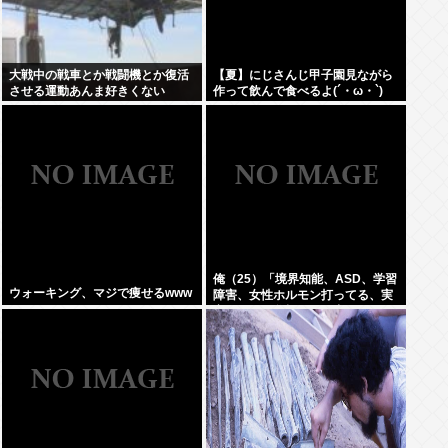
大戦中の戦車とか戦闘機とか復活
【夏】にじさんじ甲子園見ながら
させる運動あんま好きくない
作って飲んで食べるよ(´・ω・`)
俺（25）「境界知能、ASD、学習
ウォーキング、マジで痩せるwww
障害、女性ホルモン打ってる、実
家が細い、父親がアル中」⇦こいつ
が何歳でジサツするか予想しよう
ぜWW