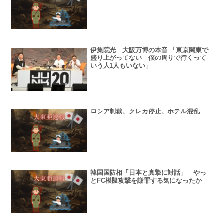
伊集院光 大阪万博の本音 「東京関東で
盛り上がってない 僕の周りで行くって
いう人1人もいない」
ロシア制裁、クレカ停止、ホテル混乱
韓国国防相「日本と真摯に対話」 やっ
とFC模擬攻撃を謝罪する気になったか