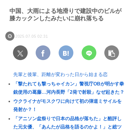
中国、大雨による地滑りで建設中のビルが
膝カックンしたみたいに崩れ落ちる
2025.07.05 02:31
先輩と後輩、距離が変わった日から始まる恋
「撃たれても撃っちゃイカン」警視庁OBが明かす拳
銃使用の葛藤…河内長野「2発で射殺」なぜ起きた？
ウクライナがモスクワに向けて初の弾道ミサイルを
発射か？！
「アニソン盆祭りで日本の品格が落ちた」と酷評し
た元女優、「あんたが品格を語るのかよ！」と総ツ