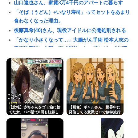
山口達也さん、家賃3万4千円のアパートに暮らす
「そば（うどん）+いなり寿司」ってセットをあまり
食わなくなった理由。
後藤真希(40)さん、現役アイドルに公開処刑される
「かなり小さくなって…」大腸がん手術 松本人志の
青森訪問姿に心配の声「脂肪のない感じが」「無理
せずに」
ラーメン二郎「もう食わない？ さっきは食べれるっ
て言ったじゃねーか！」（ヽ´ん`）「」 反論できる？
昔のおまいら「マクドはクソ！モスバーガー最高
や！」👈この風潮はもう無くなった？
独身おっさんワイ、底辺職の親戚が説教してくるの
【悲報】赤ちゃんをゴミ箱に捨
【画像】ギャルさん、世界中に
で身を隠す
てた女、パパ活で8回も妊娠し
発信してる意識ゼロで修学旅行
ていた
の宿をSNS公開してしまうｗｗ
はてな、11億円流出の調査報告書を公開。 偽警察、
ｗ 【Pickup08082952】
口外禁止、残業・休日出勤200時間越、孤立…。やば