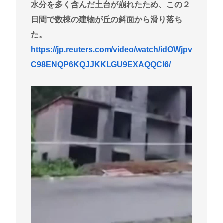
【衝撃】『ルパン三世』放送当時は「つまらない」
水分を多く含んだ土台が崩れたため、この２
と酷評も再放送で視聴率30％超えwww
日間で数棟の建物が丘の斜面から滑り落ち
【爆笑】秋田県職員さん、ラブホテルから記者会見
た。
www
https://jp.reuters.com/video/watch/idOWjpv
ラーメン二郎「もう食わない？ さっきは食べれるっ
C98ENQP6KQJJKKLGU9EXAQQCI6/
て言ったじゃねーか！」（ヽ´ん`）「」 反論できる？
昔のおまいら「マクドはクソ！モスバーガー最高
や！」👈この風潮はもう無くなった？
現在ヤフコメ時速ランキング1位の記事がこれ。どう
思う？
ベジットのベジータ要素、ネーミングセンスしかな
い
Powered by livedoor 相互RSS