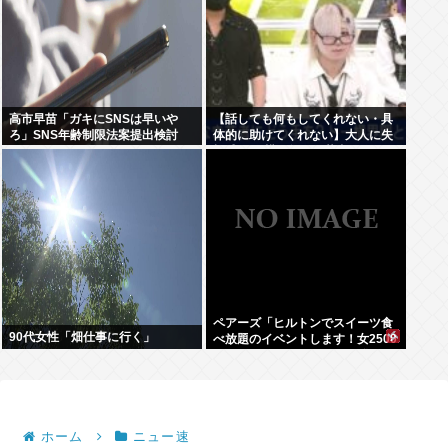
高市早苗「ガキにSNSは早いや
【話しても何もしてくれない・具
ろ」SNS年齢制限法案提出検討
体的に助けてくれない】大人に失
望感 トー横に集まる若者
ペアーズ「ヒルトンでスイーツ食
90代女性「畑仕事に行く」
べ放題のイベントします！女2500
円男7000円！！！」→男が集まら
ないと話題に
ホーム
ニュー速