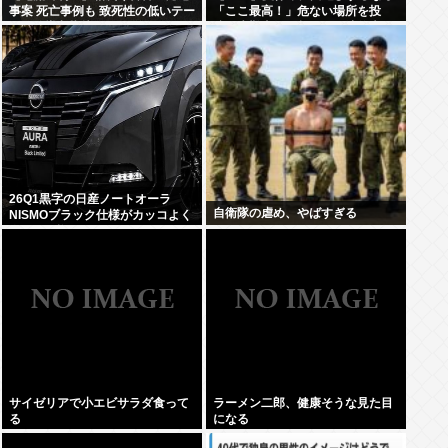
事案 死亡事例も 致死性の低いテー
「ここ最高！」危ない場所を投
ザー銃導入指摘
稿、水難事故が起きたら法的責任
を問われる？
26Q1黒字の日産ノートオーラ
自衛隊の虐め、やばすぎる
NISMOブラック仕様がカッコよく
てなんか悔しい
サイゼリアで小エビサラダ食って
ラーメン二郎、健康そうな見た目
る
になる