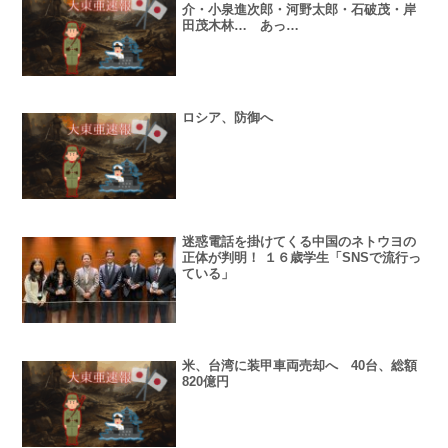
介・小泉進次郎・河野太郎・石破茂・岸
田茂木林… あっ…
ロシア、防御へ
迷惑電話を掛けてくる中国のネトウヨの
正体が判明！ １６歳学生「SNSで流行っ
ている」
米、台湾に装甲車両売却へ 40台、総額
820億円