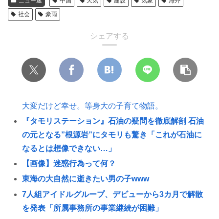
ニュー速
中国
天気
建設
気象
海外
社会
豪雨
シェアする
大変だけど幸せ。等身大の子育て物語。
『タモリステーション』石油の疑問を徹底解剖 石油
の元となる”根源岩”にタモリも驚き「これが石油に
なるとは想像できない…」
【画像】迷惑行為って何？
東海の大自然に逝きたい男の子www
7人組アイドルグループ、デビューから3カ月で解散
を発表「所属事務所の事業継続が困難」