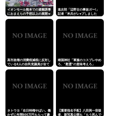
イオンモール熊本での避難誘導
進次郎「辺野古の事故ガー!」
におまえらの予想以上の展開ｗ
記者「米兵がレ●プしました
ｗｗ
が?」 進次郎「…ノーコメン
ト」
高市政権の消費税減税に反対し
靖国神社「軍服のコスプレやめ
ている9人の自民党議員が全て
ろ、"慰霊"の意味考えろ」
判明www
ネトウヨ「在日特権やばい。働
【重要指名手配】八田與一容疑
かずに年間600万円もらって豪
者、新写真公開も「もう死んで