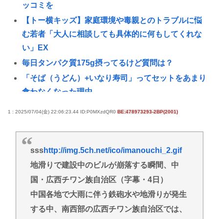
ッコミを
【トー横キッズ】家庭環境や毒親とのトラブルに悩
む若者「大人に相談しても具体的に何もしてくれな
い」EX
毎日タンパク質175g摂ってるけど質問は？
「そば（うどん）+いなり寿司」ってセットをあまり
食わなくなった理由。
【悲報】赤ちゃんをゴミ箱に捨てた女、パパ活で8回
1 : 2025/07/04(金) 22:06:23.44 ID:P0MXzdQR0
BE:478973293-2BP(2001)
も妊娠していた
【画像】ギャルさん、世界中に発信してる意識ゼロ
で修学旅行の宿をSNS公開してしまうｗｗｗ
sss
http://img.5ch.net/ico/imanouchi_2.gif
【Pickup08082952】
地滑りで建設中のビルが崩落する瞬間、中
【衝撃】元ジャンポケ斉藤慎二被告、求刑7年直後に
国・広西チワン族自治区（字幕・4日）
うつろな目で高額ギフトをねだり続け
中国各地で大雨に伴う鉄砲水や地滑りが発生
る・・・・・・・・・
する中、南西部の広西チワン族自治区では、