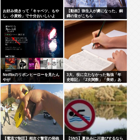
お好み焼きって「キャベツ、もや
【動画】弥生人が虜になった、銅
し、小麦粉」で十分おいしいよ
鐸の音がこちら
ね？
Netflixのリボンヒーローを見たん
3大、役に立たなかった勉強「年
やが
史暗記」「2次関数」「美術」あ
と1つは？
【電流で制圧】相次ぐ警官の発砲
【SNS】夏休みに川遊びするなら