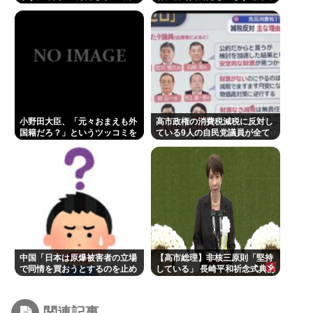
遊してる！！！」
る」ネット断定の理由
小野田大臣、「元々おまえも外
高市政権の消費税減税に反対し
国籍だろ？」というツッコミを
ている9人の自民党議員が全て
恐れ、海外メディアを全員出禁
判明www
に
中国「日本は原爆被害者の立場
【高市総理】非核三原則「堅持
で同情を買おうとするのを止め
している」 長崎平和祈念式典あ
ろ」
いさつ全文
関連記事