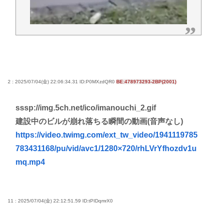
2 : 2025/07/04(金) 22:06:34.31 ID:P0MXzdQR0
BE:478973293-2BP(2001)
sssp://img.5ch.net/ico/imanouchi_2.gif
建設中のビルが崩れ落ちる瞬間の動画(音声なし)
https://video.twimg.com/ext_tw_video/1941119785
783431168/pu/vid/avc1/1280×720/rhLVrYfhozdv1u
mq.mp4
11 : 2025/07/04(金) 22:12:51.59
ID:tPIDqmrX0