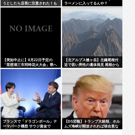
うとしたら店長に注意された！も
ラーメンに入ってるんや？
う二度とこの店来ねえわ！」
【突如中止に】8月22日予定の
【北アルプス槍ヶ岳】北鎌尾根付
「琵琶湖三市同時花火大会」県へ
近で若い男性の遺体発見 尾根から
の申請なし 3自治体は関与せず 5
数百メートル下の急斜面 県警のヘ
万円支払った飲食店も違和感 あ
リコプターが捜索中に見つける 付
っ…
近では男子大学生の行方がわから
ず 単独で1泊2日の予定で入山も連
絡取れず
フランスで「ドラゴンボール」テ
【DS悲報】トランプ大統領、ホル
ーマパーク構想 サウジ資金で
ムズ海峡が開放されれば核合意な
しで対イラン勝利宣言へ。