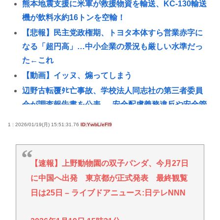
熊本地震支援に米軍が救援物資を輸送、KC-130輸送
機が飲料水約16トンを空輸！
【悲報】民主党政権期、トヨタ本体すら営業赤字に
なる「超円高」…中小企業の景況も厳しい水準だっ
た←これ
【動画】イッヌ、煽ってしまう
辺野古転覆ﾀﾋ亡事故、学校法人同志社の第三者委員
会が調査報告書を公表 … 安全配慮義務違反や安全管
理
1 : 2026/01/19(月) 15:51:31.76
ID:YwbL/eFl9
【正論】産経「前代未聞の無責任男、石破茂」
【悲報】琵琶湖三市同時花火大会、開催中止を発表
→自治体が「そんな花火大会知らない」と公式声明
【速報】上野動物園の双子パンダ、今月27日
に中国へ出発 東京都が正式発表 最終観覧
【研究】古代の遺物からマイクロプラスチック発
見、考古学に変化か
日は25日 – ライブドアニュース:日テレNNN
国連事務総長「お金がありません。このままでは国