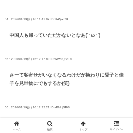
64 : 2026/01/19(月) 16:11:41.87
ID:1bPjkvf70
中国人も帰っていただかないとなあ(´･ω･`)
65 : 2026/01/19(月) 16:12:17.80
ID:WWerQSqF0
さーて客寄せがいなくなるわけだが換わりに愛子と佳
子を見世物にでもするか(笑)
66 : 2026/01/19(月) 16:12:32.21
ID:aBMhjSR/0
どうせ多くの日本国民は上野恩賜公園の「恩賜」の意
ホーム
検索
トップ
サイドバー
味も知らねぇだろうしよwww