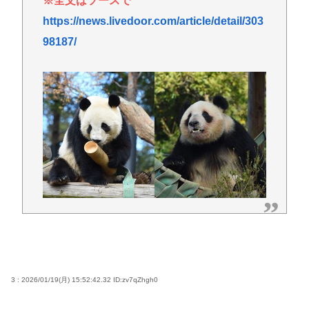
※全文はソースで
https://news.livedoor.com/article/detail/303
98187/
3 : 2026/01/19(月) 15:52:42.32
ID:zv7qZhgh0