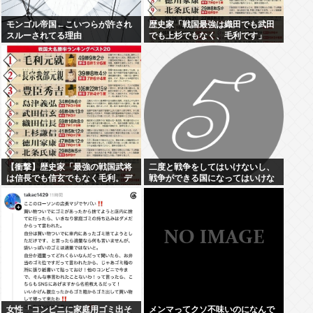
モンゴル帝国←こいつらが許され
歴史家「戦国最強は織田でも武田
スルーされてる理由
でも上杉でもなく、毛利です」
【衝撃】歴史家「最強の戦国武将
二度と戦争をしてはいけないし、
は信長でも信玄でもなく毛利。デ
戦争ができる国になってはいけな
ータを見ろ」パシャ
い
女性「コンビニに家庭用ゴミ出そ
メンマってクソ不味いのになんで