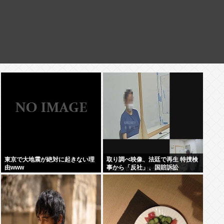
東京で大地震が絶対に起きない理
取り調べ映像、法廷で再生 特捜検
由www
事から「反社」、国賠訴訟