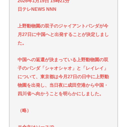
連が完全崩壊します。助けて下さい」
2026年1月19日 15時21分
日テレNEWS NNN
【神対応？】「中国人観光客が来なくなるぞ！」→
神戸市議「で？」www
上野動物園の双子のジャイアントパンダが今
【速報】佐藤二朗がまたX更新！その内容がガチでヤ
バすぎる…
月27日に中国へと出発することが決定しまし
トンボとかいうクソキショい虫が市民権を得てる理
た。
由w
中国への返還が決まっている上野動物園の双
中年層が「ちいかわ」にハマる理由www
子のパンダ「シャオシャオ」と「レイレイ」
令和の貝殻ビキニ、下品すぎる
について、東京都は今月27日の日中に上野動
Powered by livedoor 相互RSS
物園を出発し、当日夜に成田空港から中国・
四川省へ向かうことを明らかにしました。
（略）