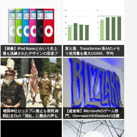
MAGA！
【画像】iPod Nanoとかいう史上
富士通、Transformer系AIのメモ
最も洗練されたデザインの音楽プ
リ使用量を最大1/1000、平均
レイヤーについて
1/400にする魔改造を発表、にげ
て！
靖国神社がコスプレ禁止を表明 終
【超速報】Microsoftのゲーム部
戦記念日の「混乱」に懸念の声も
門、OverwatchやDiablo4の活躍
によりBlizzardが牽引役となる