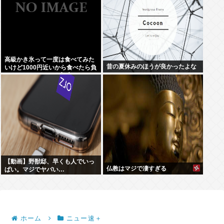
高級かき氷って一度は食べてみた
昔の夏休みのほうが良かったよな
いけど1000円近いから食べたら負
けな気がするよな(ヽ´ん`)
【動画】野獣邸、早くも人でいっ
仏教はマジで凄すぎる
ぱい。マジでヤバい…
ホーム
ニュー速＋