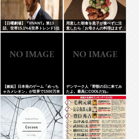
【日曜劇場】『VIVANT』第13
用意した朝食を息子が食べずに注
話、世帯15.1%&世界トレンド1位
意したら「お母さんの料理はまず
いから食べたくない」と…「まず
いなら食べなくていい。今後は自
分で食事を用意しなさい。お金は
渡す」と言った話が議論に
【嫉妬】日本発のゲーム「めっち
デンマーク人「野獣の日に来てみ
ゃカメレオン」が世界で1500万本
たよ。最高にCOOLだね」
売れる