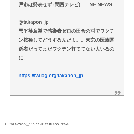
避難所地獄と化す「ずっと同じ食べ物&断水でトイレ
戸市は発表せず (関西テレビ) – LINE NEWS
流せず悪臭&床に直接就寝&コロナ感染」
【高市朗報】日本の自殺者数、無茶苦茶減って史上
@takapon_jp
初の2万人割れ。無茶苦茶生きやすい国になってる件
悪平等意識で感染者ゼロの田舎の村でワクチ
www
ン接種してどうするんだよ。。東京の医療関
【画像】仙台育英のマネージャーさん、首をひねっ
係者だってまだワクチン打ててない人いるの
ただけでなぜかウインクしたことにされてしまう
に。
www
高橋名人が左手のバネを取るため手術を決意
https://twilog.org/takapon_jp
チック症のゆうぽん、久々に見たらめっちゃ悪化し
てた…
Powered by livedoor 相互RSS
2 : 2021/05/08(土) 13:03:47.27
ID:0BB+/Z7u0