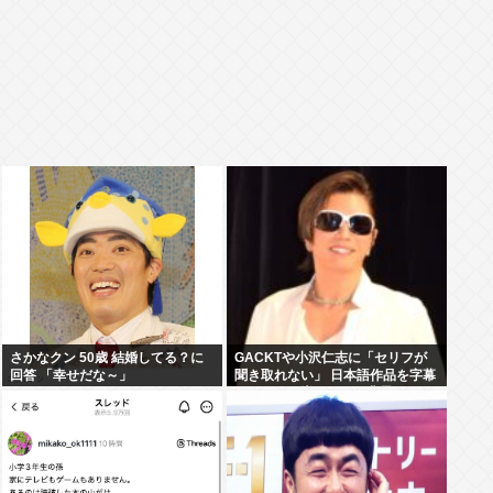
さかなクン 50歳 結婚してる？に
GACKTや小沢仁志に「セリフが
回答 「幸せだな～」
聞き取れない」 日本語作品を字幕
で見る人が増えている背景