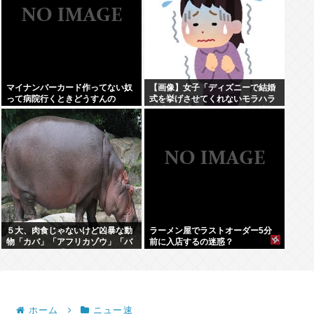
マイナンバーカード作ってない奴
【画像】女子「ディズニーで結婚
って病院行くときどうすんの
式を挙げさせてくれないモラハラ
彼氏。過呼吸になりました。涙が
止まらない」
５大、肉食じゃないけど凶暴な動
ラーメン屋でラストオーダー5分
物「カバ」「アフリカゾウ」「バ
前に入店するの迷惑？
ッファロー」「コーカサスオオカ
ブト」
ホーム
ニュー速