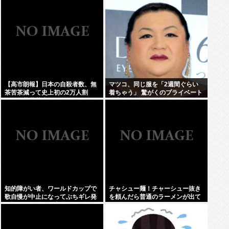
え？
【高市朗報】日本の自殺者数、無
マツコ、同じ服を「2週間ぐらい
茶苦茶減って史上初の2万人割
着ちゃう」 驚がくのプライベート
れ。無茶苦茶生きやすい国になっ
理由を激白
てる件www
知的障がい者、ワールドカップで
チャシュー麺！チャーシュー抜き
歌自慢が中止になってぶちギレ発
を頼んだら普通のラーメンが出て
狂親を殴りまくり大暴れwww
きたんだが、これっておかしくね
え？