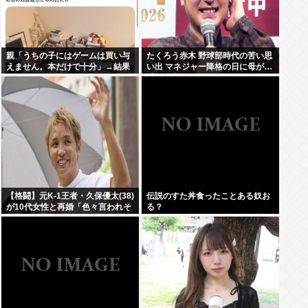
親「うちの子にはゲームは買い与
たくろう赤木 野球部時代の苦い思
えません。本だけで十分」→結果
い出 マネジャー降格の日に母が…
「何も言えなくて」
【格闘】元K-1王者・久保優太(38)
伝説のすた丼食ったことある奴お
が10代女性と再婚「色々言われそ
る？
うですが…」