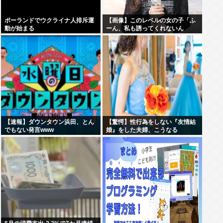
ポーランドでウクライナ人排斥運
【画像】このレベルの女の子「ふ
動が始まる
ーん、私も誘ってくれないん
だ⋯」
【速報】ダウンタウン浜田、とん
【驚愕】性行為をしない『友情結
でもない発言www
婚』をした夫婦、こうなる
⇒･･･！！！