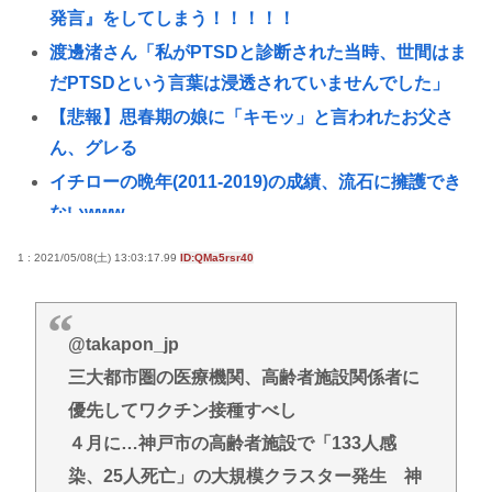
発言』をしてしまう！！！！！
渡邊渚さん「私がPTSDと診断された当時、世間はま
だPTSDという言葉は浸透されていませんでした」
【悲報】思春期の娘に「キモッ」と言われたお父さ
ん、グレる
イチローの晩年(2011-2019)の成績、流石に擁護でき
ないwww
『ヤニねこ』新海誠、水島努、綾辻行人らクリエイ
1 : 2021/05/08(土) 13:03:17.99
ID:QMa5rsr40
ターが絶賛 過激描写はBPOでも議論に
【動画あり】ミスイタリア地方予選、黒人女性が優
勝し炎上
@takapon_jp
三大都市圏の医療機関、高齢者施設関係者に
高市早苗の消費税減税、93%が「賛成」www
優先してワクチン接種すべし
首相官邸、"映え"を意識した高市首相熊本訪問の感
動BGM付きムービーを投稿「全部が全部ありがたか
４月に…神戸市の高齢者施設で「133人感
ったです」
染、25人死亡」の大規模クラスター発生 神