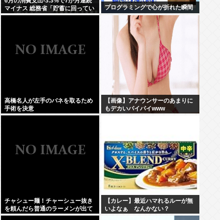
6月の消費支出-3.3%で7か月連続
プログラミングで心が折れた瞬間
マイナス 総務省「貯蓄に回ってい
る可能性」
高橋名人が左手のバネを取るため
【画像】アナウンサーのあまりに
手術を決意
もデカいパイパイwww
チャシュー麺！チャーシュー抜き
【カレー】最近ハマれるルーが無
を頼んだら普通のラーメンが出て
いよなぁ なんかない？
きたんだが、これっておかしくね