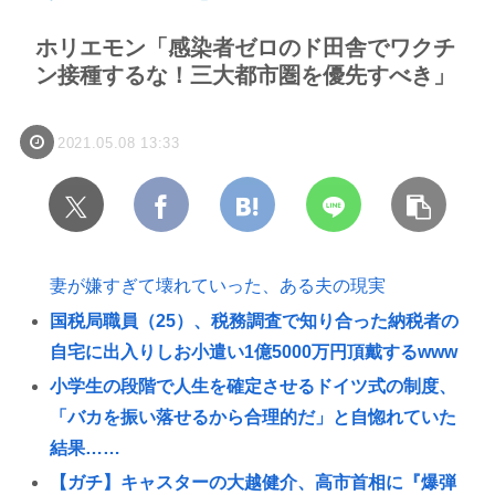
ホリエモン「感染者ゼロのド田舎でワクチ
ン接種するな！三大都市圏を優先すべき」
2021.05.08 13:33
妻が嫌すぎて壊れていった、ある夫の現実
国税局職員（25）、税務調査で知り合った納税者の
自宅に出入りしお小遣い1億5000万円頂戴するwww
小学生の段階で人生を確定させるドイツ式の制度、
「バカを振い落せるから合理的だ」と自惚れていた
結果……
【ガチ】キャスターの大越健介、高市首相に『爆弾