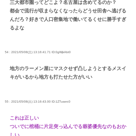
三大都市圏ってどこよ？名古屋は含めてるのか？
都会で流行が収まらなくなったらどうせ田舎へ逃げる
んだろ？好きで人口密集地で働いてるくせに勝手すぎ
るよな
54 : 2021/05/08(土) 13:16:41.71
ID:0gWjkAbt0
地方のラーメン屋にマスクせず凸しようとするメスイ
キがいるから地方も打たせた方がいい
55 : 2021/05/08(土) 13:16:43.00
ID:1ZTuserc0
これは正しい
ついでに棺桶に片足突っ込んでる爺婆優先なのもおか
しい