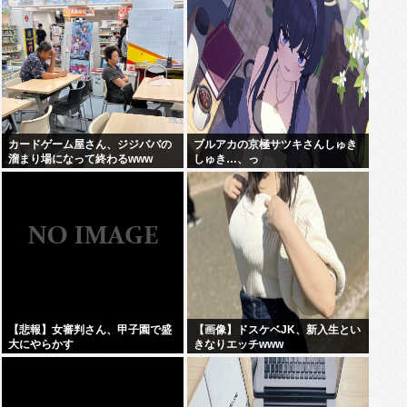
カードゲーム屋さん、ジジババの
ブルアカの京極サツキさんしゅき
溜まり場になって終わるwww
しゅき…、っ
【悲報】女審判さん、甲子園で盛
【画像】ドスケベJK、新入生とい
大にやらかす
きなりエッチwww