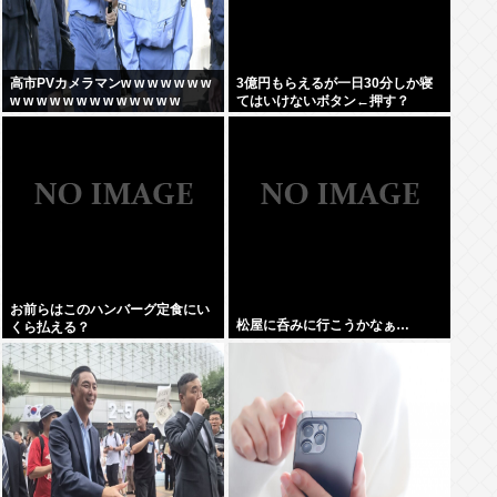
高市PVカメラマンw w w w w w w
3億円もらえるが一日30分しか寝
w w w w w w w w w w w w w
てはいけないボタン←押す？
お前らはこのハンバーグ定食にい
松屋に呑みに行こうかなぁ…
くら払える？