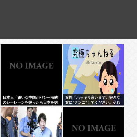
日本人「嫌いな中国がバシー海峡
女性「ハッキリ言います。好きな
のシーレーンを握ったら日本を妨
女に"クンニ"してください。それ
害するに違いない、だから台湾支
だけで惚れます」
援だムキー」つまりそういうこと
でしょ