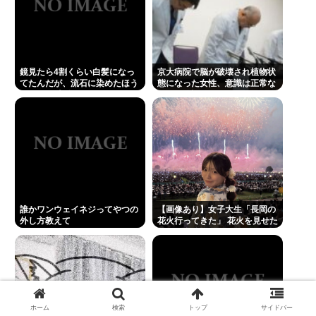
鏡見たら4割くらい白髪になっ
京大病院で脳が破壊され植物状
てたんだが、流石に染めたほう
態になった女性、意識は正常な
いいの ？半分おじいちゃんでド
ことが確認されおわる
ン引きしたわ
誰かワンウェイネジってやつの
【画像あり】女子大生「長岡の
外し方教えて
花火行ってきた」 花火を見せた
いのか自分を見せたいのかどっ
ちだよ！
ホーム
検索
トップ
サイドバー