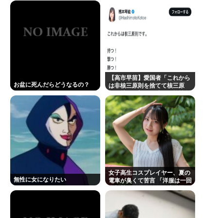
【緊急】少子化の原因、判明するwww
誰でもできる仕事してるやつって死にたくならん
の？
なして君ら「テスラ」買わないの？モデル3なら300
万程度で買える.コスパ最強車がここにあるのに
【高市早苗】愛国者「これから
お盆に死んだらどうなるの？
は非核三原則を捨てて核三原
有田哲平、高田馬場は「嫌いな街ですね」「早稲田
則。持つ！撃つ！勝つ！核戦争
大学がございます、僕は落ちましたので」
には慣れている、試してみる
か？」
1浪して法政に入った女さん、ワカッテTVのせいでジ
サツする
許せない不祥事タレントランキングが発表される 俺
たちの永野芽郁を抑えて1位に輝いたのは…
佐藤二朗さんと橋本愛さん、騒動1ヶ月後にそれぞれ
女子高生コスプレイヤー、夏の
無性に女になりたい
電車が臭くて苦言 「洋服は一回
SNS復帰し初ツイートが出揃う
全部熱湯につけよう！洗濯機は
キッチンハイター薄めた水で一
回まわそう！」
Powered by livedoor 相互RSS