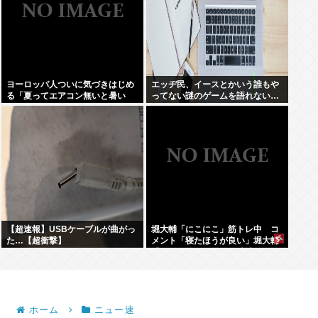
ヨーロッパ人ついに気づきはじめ
エッヂ民、イースとかいう誰もや
る「夏ってエアコン無いと暑い
ってない謎のゲームを語れない…
わ」
【超速報】USBケーブルが曲がっ
堀大輔「にこにこ」筋トレ中 コ
た…【超衝撃】
メント「寝たほうが良い」堀大輔
「！！」筋トレ器具を破壊
ホーム
ニュー速