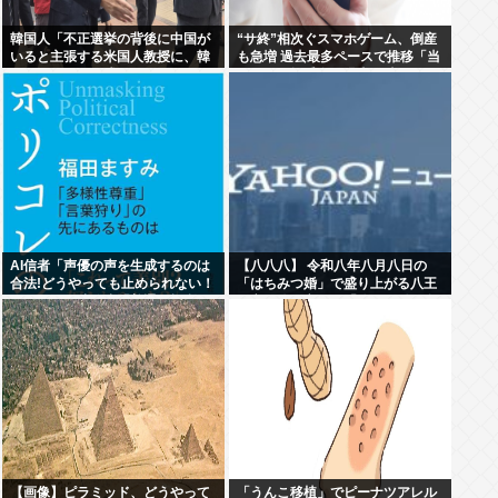
韓国人「不正選挙の背後に中国が
“サ終”相次ぐスマホゲーム、倒産
いると主張する米国人教授に、韓
も急増 過去最多ペースで推移「当
国ネット民が困惑」
たれば一攫千金」過去の時代に
AI信者「声優の声を生成するのは
【八八八】 令和八年八月八日の
合法!どうやっても止められない！
「はちみつ婚」で盛り上がる八王
キャキャ」法務省「普通に権利侵
子市や八戸市など「八」の付く自
害っす」
治体たち…日本の航空機の父・二
宮忠八ゆかりの八幡浜市と八幡市
は共同でイベント開催
【画像】ピラミッド、どうやって
「うんこ移植」でピーナツアレル