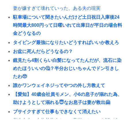
妻が嫌すぎて壊れていった、ある夫の現実
駐車場について聞きたいんだけど土日祝日入庫後24
時間最大800円って日曜いれて出庫日が平日の場合料
金どうなるの
タイピング最強になりたいどうすればいいか教えろ
お盆に死んだらどうなるの？
鏡見たら4割くらい白髪になってたんだが、流石に染
めたほういいの🤔？半分おじいちゃんでドン引きし
たわ🥺
誰かワンウェイネジってやつの外し方教えて
【愛知】40歳会社員モメン、小6の息子が溺れた為、
助けようとして溺れる😇なお息子は妻が救出🤗
ブサイクすぎて仕事もできなくて消えたい
熊本出身の大物芸能人なのに寄付したという話が全
く出てこない人いるよな🙄