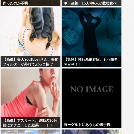
作ったのか不明
ギー改善、15人中6人が数粒食べ
られるように
【画像】美人YouTuberさん、美化
【緊急】性行為依存症、もう限界
フィルターが外れてぶっコ抜け
ｗｗ⇒！！
www
【画像】アスリート、運動の30分
ヨーグルトにあうもの選手権
前にオナニーした結果→！！！