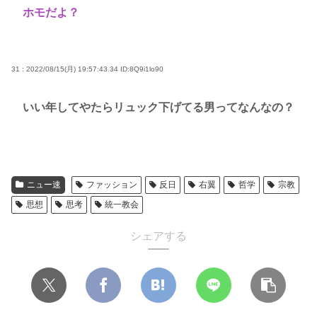
ホモだよ？
31 : 2022/08/15(月) 19:57:43.34
ID:8Q9i1lo90
いい年してやたらリュック下げてる男ってなんなの？
ニュー速
ファッション
反日
右翼
哲学
宗教
思想
思考
統一教会
シェアする