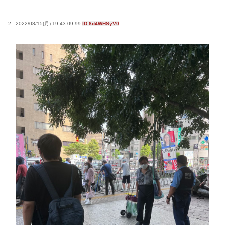
【命題】ZZガンダムをリメイクで大ヒットさせた
い。じゃあ、何の要素を足せばいい？
2 : 2022/08/15(月) 19:43:09.99
ID:8d4WHSyV0
【緊急】少子化の原因、判明するwww
誰でもできる仕事してるやつって死にたくならん
の？
なして君ら「テスラ」買わないの？モデル3なら300
万程度で買える.コスパ最強車がここにあるのに
Powered by livedoor 相互RSS