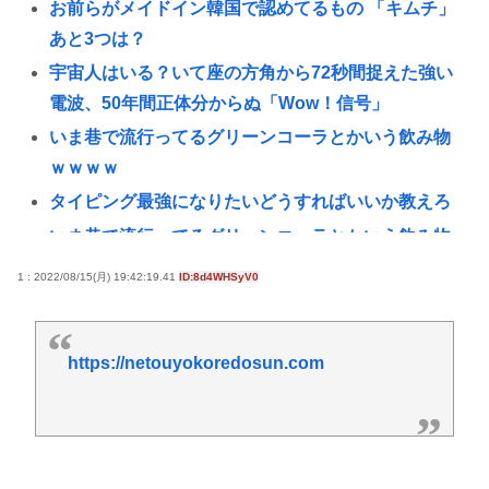
お前らがメイドイン韓国で認めてるもの 「キムチ」
あと3つは？
宇宙人はいる？いて座の方角から72秒間捉えた強い
電波、50年間正体分からぬ「Wow！信号」
いま巷で流行ってるグリーンコーラとかいう飲み物
ｗｗｗｗ
タイピング最強になりたいどうすればいいか教えろ
いま巷で流行ってるグリーンコーラとかいう飲み物
www
1 : 2022/08/15(月) 19:42:19.41
ID:8d4WHSyV0
お前らが知っているちょっとした雑学
誰かワンウェイネジってやつの外し方教えて
https://netouyokoredosun.com
【画像】移民についての日本人の本音、だいたいこ
れwww
認知症の高齢者の資産260兆円が狙われている！ 「被
害者の8割がだまされた認識なし」