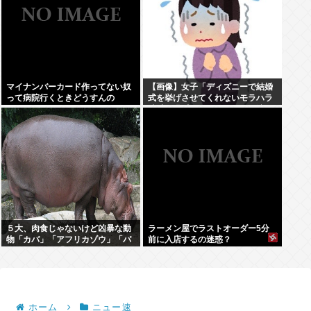
マイナンバーカード作ってない奴
【画像】女子「ディズニーで結婚
って病院行くときどうすんの
式を挙げさせてくれないモラハラ
彼氏。過呼吸になりました。涙が
止まらない」
５大、肉食じゃないけど凶暴な動
ラーメン屋でラストオーダー5分
物「カバ」「アフリカゾウ」「バ
前に入店するの迷惑？
ッファロー」「コーカサスオオカ
ブト」
ホーム
ニュー速