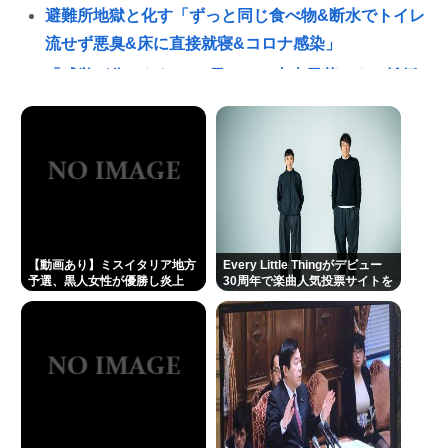
避難所地獄と化す「ずっと同じ食べ物&断水でトイレ
流せず悪臭&床に直接就寝&コロナ感染」
「感覚が分からない」 元TBS・山本里菜アナの離婚
コメントに疑問の声… シャンパンタワーの超豪華式
も結婚生活は4年半で終止符
とりわさを食べて車椅子生活になった医師「ギラ
ン・バレー症候群になって本当に絶望。死んだ方が
良かったと思った」
高橋名人が左手のバネを取るため手術を決意
【動画あり】ミスイタリア地方
Every Little Thingがデビュー
チック症のゆうぽん、久々に見たらめっちゃ悪化し
予選、黒人女性が優勝し炎上
30周年で楽曲人気投票サイトを
開設 俺はもちろんFace the
てた…
Changeに入れてきたぞ
👴"テレビ大好き"高齢者の「テレビ離れ」が始まっ
た…10代後半～20代の約7割が"ほぼ見ない"
"テレビ大好き"高齢者の「テレビ離れ」が始まっ
た…10代後半~20代の約7割が"ほぼ見ない"衝撃の最