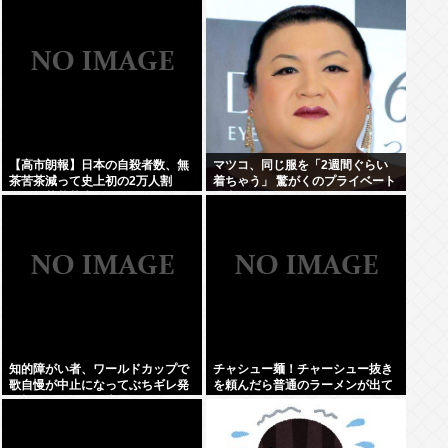
え？
【高市朗報】日本の自殺者数、無
マツコ、同じ服を「2週間ぐらい
茶苦茶減って史上初の2万人割
着ちゃう」 驚がくのプライベート
れ。無茶苦茶生きやすい国になっ
理由を激白
てる件www
知的障がい者、ワールドカップで
チャシュー麺！チャーシュー抜き
歌自慢が中止になってぶちギレ発
を頼んだら普通のラーメンが出て
狂親を殴りまくり大暴れwww
きたんだが、これっておかしくね
え？