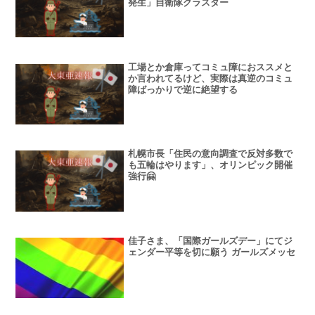
発生」自衛隊クラスター
工場とか倉庫ってコミュ障におススメと
か言われてるけど、実際は真逆のコミュ
障ばっかりで逆に絶望する
札幌市長「住民の意向調査で反対多数で
も五輪はやります」、オリンピック開催
強行🤗
佳子さま、「国際ガールズデー」にてジ
ェンダー平等を切に願う ガールズメッセ