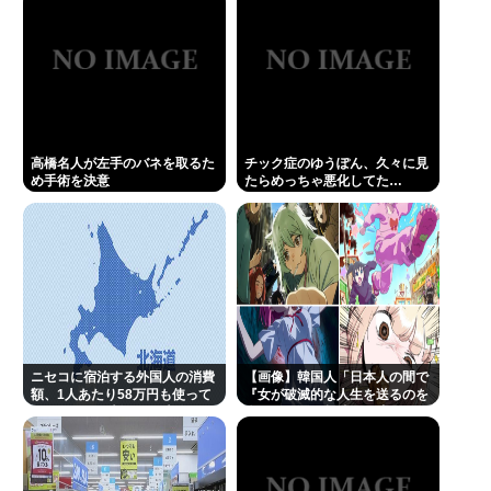
高橋名人が左手のバネを取るた
チック症のゆうぽん、久々に見
め手術を決意
たらめっちゃ悪化してた…
ニセコに宿泊する外国人の消費
【画像】韓国人「日本人の間で
額、1人あたり58万円も使って
『女が破滅的な人生を送るのを
くれることが判明。日本人の
楽しむ陰湿な趣味』が流行って
4.6倍
いる」119万バズ
【HotTweets】