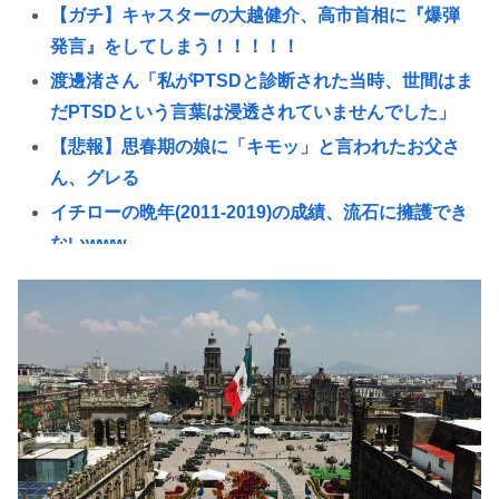
【ガチ】キャスターの大越健介、高市首相に『爆弾
発言』をしてしまう！！！！！
渡邊渚さん「私がPTSDと診断された当時、世間はま
だPTSDという言葉は浸透されていませんでした」
【悲報】思春期の娘に「キモッ」と言われたお父さ
ん、グレる
イチローの晩年(2011-2019)の成績、流石に擁護でき
ないwww
『ヤニねこ』新海誠、水島努、綾辻行人らクリエイ
ターが絶賛 過激描写はBPOでも議論に
【動画あり】ミスイタリア地方予選、黒人女性が優
勝し炎上
高市早苗の消費税減税、93%が「賛成」www
首相官邸、"映え"を意識した高市首相熊本訪問の感
動BGM付きムービーを投稿「全部が全部ありがたか