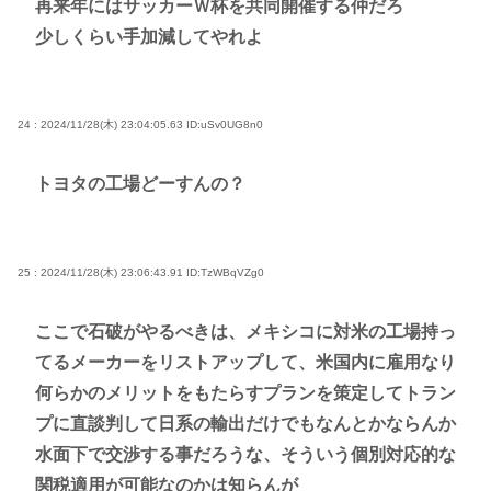
再来年にはサッカーＷ杯を共同開催する仲だろ
少しくらい手加減してやれよ
24 : 2024/11/28(木) 23:04:05.63
ID:uSv0UG8n0
トヨタの工場どーすんの？
25 : 2024/11/28(木) 23:06:43.91
ID:TzWBqVZg0
ここで石破がやるべきは、メキシコに対米の工場持っ
てるメーカーをリストアップして、米国内に雇用なり
何らかのメリットをもたらすプランを策定してトラン
プに直談判して日系の輸出だけでもなんとかならんか
水面下で交渉する事だろうな、そういう個別対応的な
関税適用が可能なのかは知らんが