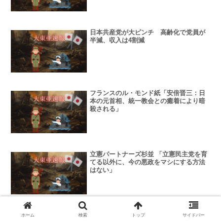
日本共産党が大ピンチ 高齢化で党員が
半減、収入は4割減
フランスのル・モンド紙「安倍晋三：日
本の元首相、統一教会との癒着により暗
殺される」
立憲パートナーズ杉並 「立憲民主党を育
てる以外に、今の悪政をマシにする方法
はない」
ハンガリー首相、「欧州人以外」との混
ホーム
検索
トップ
サイドバー