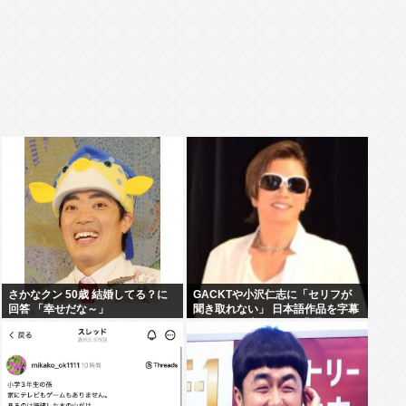
さかなクン 50歳 結婚してる？に
GACKTや小沢仁志に「セリフが
回答 「幸せだな～」
聞き取れない」 日本語作品を字幕
で見る人が増えている背景