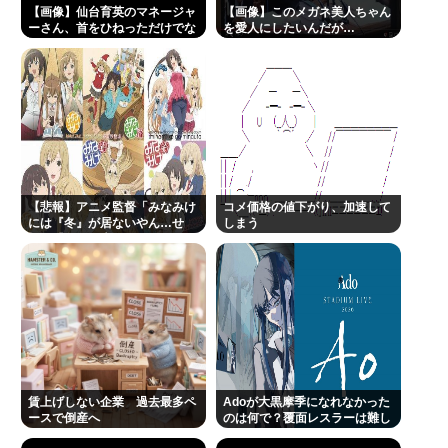
新データ
【画像】仙台育英のマネージャ
【画像】このメガネ美人ちゃん
ーさん、首をひねっただけでな
を愛人にしたいんだが…
“テレビ大好き”高齢者の「テレビ離れ」が始まっ
ぜかウインクしたことにされて
しまうwww
た…
レインボー池田、よく知らない女子アナと結婚
Powered by livedoor 相互RSS
【悲報】アニメ監督「みなみけ
コメ価格の値下がり、加速して
には『冬』が居ないやん…せ
しまう
や！『冬』の末っ子をアニメオ
リジナルで出そ！」
賃上げしない企業 過去最多ペ
Adoが大黒摩季になれなかった
ースで倒産へ
のは何で？覆面レスラーは難し
いよね