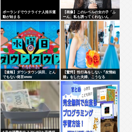
ポーランドでウクライナ人排斥運
【画像】このレベルの女の子「ふ
動が始まる
ーん、私も誘ってくれないん
だ⋯」
【速報】ダウンタウン浜田、とん
【驚愕】性行為をしない『友情結
でもない発言www
婚』をした夫婦、こうなる
⇒･･･！！！