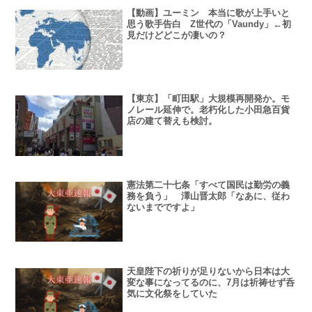
【動画】ユーミン 本当に歌が上手いと
思う歌手告白 Z世代の「Vaundy」←初
見だけどどこが凄いの？
【東京】「町田駅」大規模再開発か。モ
ノレール延伸で。老朽化した小田急百貨
店の建て替えも検討。
憲法第二十七条「すべて国民は勤労の義
務を負う」 澤山晋太郎「なあに、従わ
ないまでですよ」
天皇陛下の祈りが足りないから日本は大
変な事になってるのに、7月は祈祷せず呑
気に文化祭をしていた