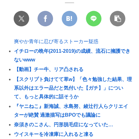
爽やか青年に忍び寄るストーカー疑惑
イチローの晩年(2011-2019)の成績、流石に擁護でき
ないwww
【動画】チー牛、リア凸される
【スクリプト負けてて草w】「色々勉強した結果、理
系以外はエラー品だと気付いた【ガチ】」につい
て、もっと具体的に話そうか
『ヤニねこ』新海誠、水島努、綾辻行人らクリエイ
ターが絶賛 過激描写はBPOでも議論に
奈須きのこさん、円形脱毛症になっていた…
ウイスキーを冷凍庫に入れると凍る