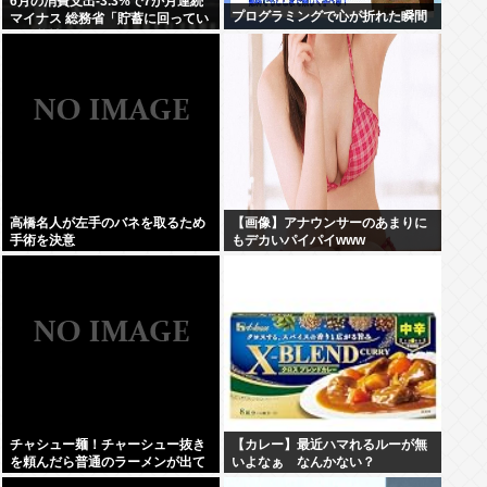
6月の消費支出-3.3%で7か月連続
プログラミングで心が折れた瞬間
マイナス 総務省「貯蓄に回ってい
る可能性」
高橋名人が左手のバネを取るため
【画像】アナウンサーのあまりに
手術を決意
もデカいパイパイwww
チャシュー麺！チャーシュー抜き
【カレー】最近ハマれるルーが無
を頼んだら普通のラーメンが出て
いよなぁ なんかない？
きたんだが、これっておかしくね