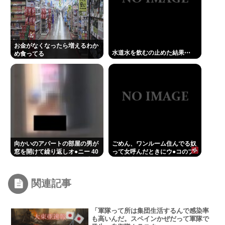
お金がなくなったら増えるわか
水道水を飲むの止めた結果⋯
め食ってる
向かいのアパートの部屋の男が
ごめん、ワンルーム住んでる奴
窓を開けて繰り返しオ●ニー 40
って女呼んだときにウ●コのブ
代女性「こんな状態じゃ自宅に
リブリ音どうしてんの？？
帰れない」
関連記事
「軍隊って所は集団生活するんで感染率
も高いんだ。スペインかぜだって軍隊で