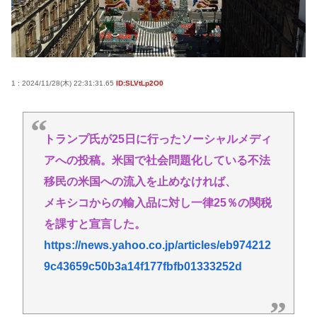
ったです」
避難所地獄と化す「ずっと同じ食べ物&断水でトイレ
流せず悪臭&床に直接就寝&コロナ感染」
【高市朗報】日本の自殺者数、無茶苦茶減って史上
1 : 2024/11/28(木) 22:31:31.65
ID:SLVtLp2O0
初の2万人割れ。無茶苦茶生きやすい国になってる件
www
【画像】仙台育英のマネージャーさん、首をひねっ
トランプ氏が25日に行ったソーシャルメディ
ただけでなぜかウインクしたことにされてしまう
アへの投稿。米国で社会問題化している不法
www
移民の米国への流入を止めなければ、
高橋名人が左手のバネを取るため手術を決意
メキシコからの輸入品に対し一律25％の関税
チック症のゆうぽん、久々に見たらめっちゃ悪化し
を課すと宣言した。
てた…
https://news.yahoo.co.jp/articles/eb974212
9c43659c50b3a14f177fbfb01333252d
Powered by livedoor 相互RSS