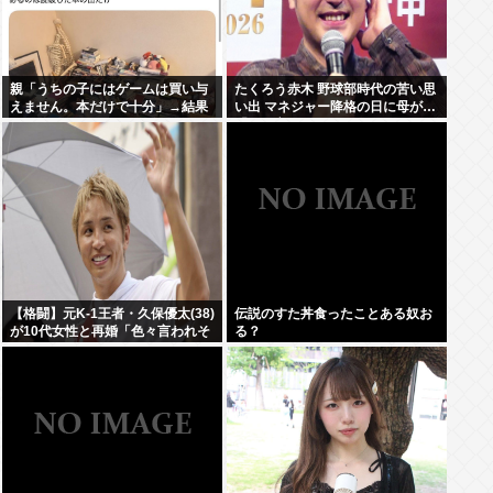
親「うちの子にはゲームは買い与
たくろう赤木 野球部時代の苦い思
えません。本だけで十分」→結果
い出 マネジャー降格の日に母が…
「何も言えなくて」
【格闘】元K-1王者・久保優太(38)
伝説のすた丼食ったことある奴お
が10代女性と再婚「色々言われそ
る？
うですが…」