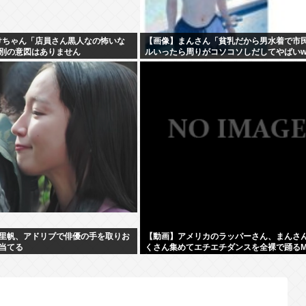
rいけちゃん「店員さん黒人なの怖いな
【画像】まんさん「貧乳だから男水着で市
別の意図はありません
ルいったら周りがコソコソしだしてやばいw
5万いいね
里帆、アドリブで俳優の手を取りお
【動画】アメリカのラッパーさん、まんさ
当てる
くさん集めてエチエチダンスを全裸で踊るM
撮ってしまう❤