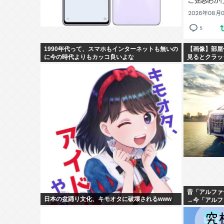
1990年代って、スマホもインターネットも無いの
【画像】部屋
に今の時代よりもカッコ良いよな
見るとクラッ
昔「アルファ
日本の盆踊り文化、キモオタに破壊されるwww
→今「アルフ
カーじゃんw