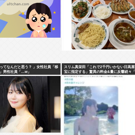
ってなんだと思う？ 」女性社員「移
スリム真栄田「これで2千円いかない日高屋
」男性社員「…w」
宝に指定する」驚異の料金&量に反響続々
屋恐るべし！」