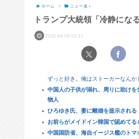
ホーム
ニュー速＋
トランプ大統領「冷静にな
2025.04.09 23:17
ずっと好き。俺はストーカーなんか
中国人の子供が溺れ、周りに助けを
物人
ひろゆき氏、妻に離婚を提示される
お前らがメイドイン韓国で認めてるも
中国国防省、海自イージス艦のトマ