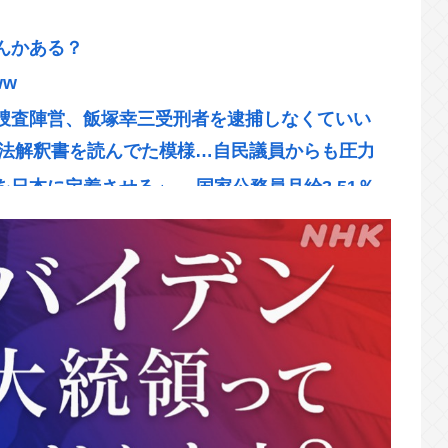
んかある？
w
捜査陣営、飯塚幸三受刑者を逮捕しなくていい
の法解釈書を読んでた模様…自民議員からも圧力
日本に定着させる」 →国家公務員月給3.51％
ながら記者会見する奴www
8日の金曜ロードショーで地上波初放送
にたくならんの？
デル3なら300万程度で買える.コスパ最強車が
愛とかいらなくね？www