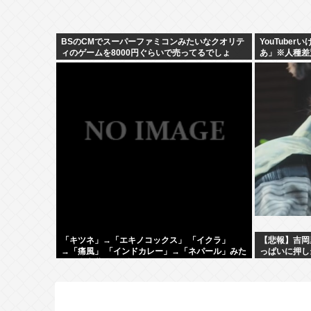
BSのCMでスーパーファミコンみたいなクオリテ
YouTube
ィのゲームを8000円ぐらいで売ってるでしょ
あ」※人種差
「キツネ」→「エキノコックス」 「イクラ」
【悲報】吉岡
→「痛風」 「インドカレー」→「ネパール」みた
っぱいに押し
いな合言葉でしか話せない人いるでしょ？