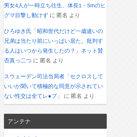
男女4人が一時立ち往生、体長1・5mのヒ
グマ目撃し動けず
に
匿名
より
ひろゆき氏「昭和世代だけど一歳違いの
兄弟は当たり前にいっぱい居た。批判す
る人はいつから発生したの？」ネット賛
否真っ二つ
に
匿名
より
スウェーデン司法当局者「セクロスして
いいか聞いて積極的な同意が示されてい
ない性交は全てレ●プ」
に
匿名
より
アンテナ