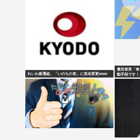
豊田章男「車
れいわ新選組、「いのちの党」に党名変更www
動手段です！