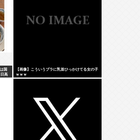
は国
【画像】こういうブラに乳首ひっかけてる女の子
「日高
ｗｗｗ