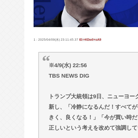
林家パー子、認知症が進行「一人で
宅全焼から約1年
一番うまい葉っぱがほうれん草とい
1 : 2025/04/09(水) 23:11:45.37
ID:+KDw0+oA9
Powered by livedoor 相互RSS
※4/9(水) 22:56
TBS NEWS DIG
トランプ大統領は9日、ニューヨー
新し、「冷静になるんだ！すべてが
きく、良くなる！」「今が買い時だ
正しいという考えを改めて強調して