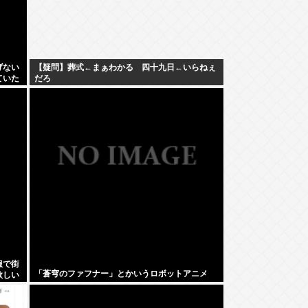
げない
【疑問】葬式←まぁわかる 四十九日←いらねぇ
ていた
だろ
服で街
「蒼穹のファフナー」とかいうロボットアニメ
欲しい