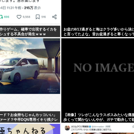
作りゲーム、確率で出現するイカを
お盆の8/13過ぎると海はクラゲ多いから泳
シュする不具合が発生ｗｗｗ
と言ってたよな。昔お盆過ぎると寒くなっ
し
ード？お金持ちじゃんカッコいい」
【画像】ツレがこんなラスボスみたいな痛
ァード？中卒DQN専用イキり残クレ
歩くって聞かないんやが、ガチで勘弁して
ww」