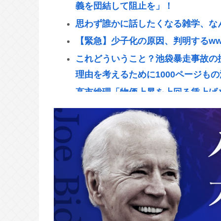
義を団結して阻止を」！
思わず誰かに話したくなる雑学、な
【緊急】少子化の原因、判明するww
これどういうこと？池袋暴走事故の
理由を考えるために1000ページも
高市総理「物価上昇を上回る賃上げを
増へ 地方公務員も追随する見通し
【悲報】バスローブ着てタバコ吸い
話題になった映画｢8番出口｣､8月2
誰でもできる仕事してるやつって死
なして君ら「テスラ」買わないの？モ
ここにあるのに
【困惑】RPGのストーリーに恋とか