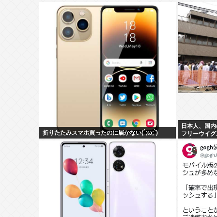
日本人、国内
折りたたみスマホ買ったのに届かない(´;ω;`)
フリーウイグ
意味不明の集