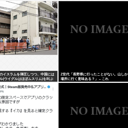
のイスラムを弾圧しつつ、中国には
Z世代「長野県に行ったことがない。山しか
ル(ウイグルはほぼムスリム)を叫ぶ
場所に行く意味ある？」←これ
団になってしまう