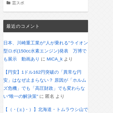
芸スポ
最近のコメント
日本、川崎重工業が“人が乗れる”ライオン
型ロボ(150cc水素エンジン)発表 万博で
も展示 動画あり
に
MiCA_k
より
【円安】1ドル162円突破の「異常な円
安」はなぜ止まらない？ 原因が「ホルム
ズ危機」でも「高圧財政」でも変わらな
い"唯一の解決策"
に
匿名
より
【（・(ェ)・）】北海道・トムラウシ山で