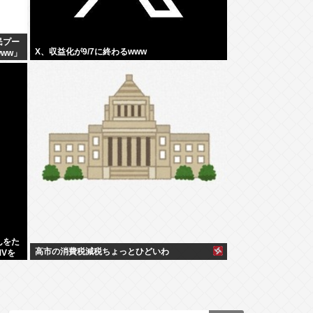
民プー
X、収益化が9/7に終わるwww
ww」
んをた
高市の消費税減税ちょっとひどいわ
Vを