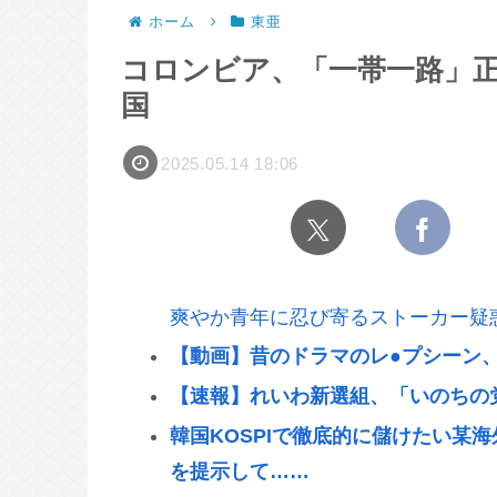
ホーム
東亜
コロンビア、「一帯一路」
国
2025.05.14 18:06
爽やか青年に忍び寄るストーカー疑
【動画】昔のドラマのレ●プシーン
【速報】れいわ新選組、「いのちの
韓国KOSPIで徹底的に儲けたい某
を提示して……