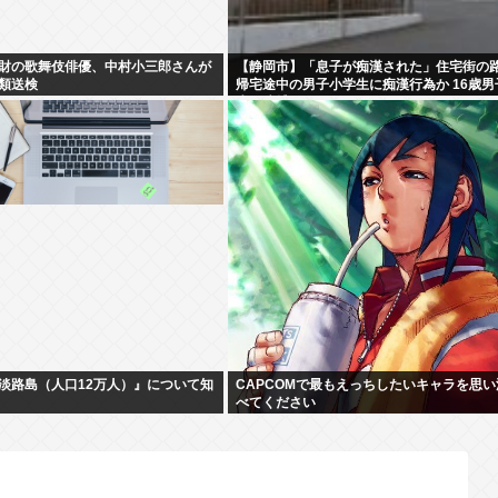
財の歌舞伎俳優、中村小三郎さんが
【静岡市】「息子が痴漢された」住宅街の
類送検
帰宅途中の男子小学生に痴漢行為か 16歳男
生を逮捕
淡路島（人口12万人）』について知
CAPCOMで最もえっちしたいキャラを思い
べてください