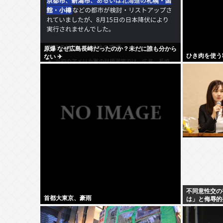
原爆 なぜ広島長崎だったのか？未だに誰も分から
ひき肉を使う
ない ✈
不同意性交の
首都大東京、豪雨
は」と侮辱的
害賠償を求め