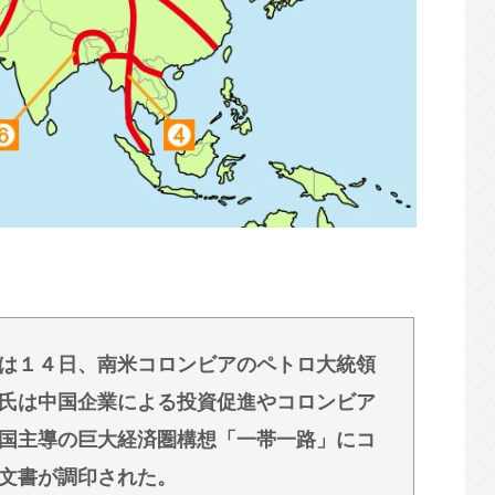
実より視聴率と高市叩きが大事なオールドメディア
に怒り「極めて強い不満、苦情が寄せられた」
ってくれと業者が来ない！高市総理が許せな
福田組が出ます！」→爆死 ちいかわの監督「原
手術をします」
は１４日、南米コロンビアのペトロ大統領
氏は中国企業による投資促進やコロンビア
国主導の巨大経済圏構想「一帯一路」にコ
文書が調印された。