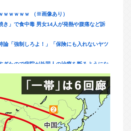
ｗｗｗｗｗｗ （※画像あり）
き」で食中毒 男女14人が発熱や腹痛など訴
持論「強制しろよ！」「保険にも入れないヤツ
すぎたので病院が外国人の治療を断るようにな
| 高校のとき
は、頑張る人を邪魔したいという日本人らしい
味なく、いつも打ってる台の原作も知らないとい