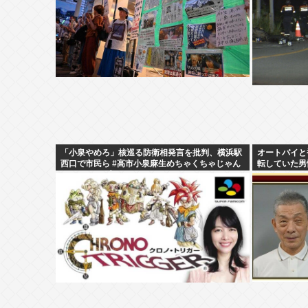
「小泉やめろ」核巡る防衛相発言を批判、横浜駅
オートバイと
西口で市民ら #高市小泉麻生めちゃくちゃじゃん
転していた男
ニュースdeプロテスト