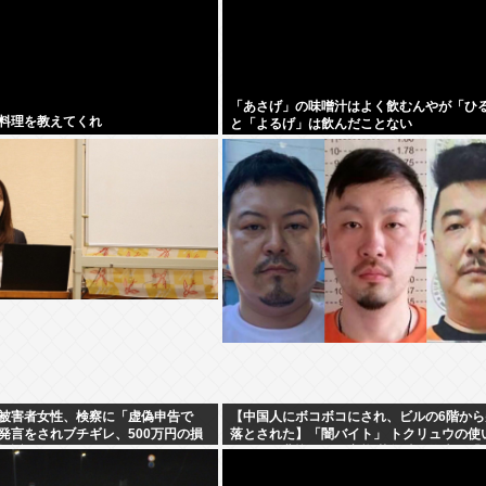
「あさげ」の味噌汁はよく飲むんやが「ひ
料理を教えてくれ
と「よるげ」は飲んだことない
被害者女性、検察に「虚偽申告で
【中国人にボコボコにされ、ビルの6階から
発言をされブチギレ、500万円の損
落とされた】「闇バイト」 トクリュウの使
提訴
にされた悲惨すぎる実態 募集時の約束は「
300万円」も、組織に入った瞬間、「お前
だまされた」