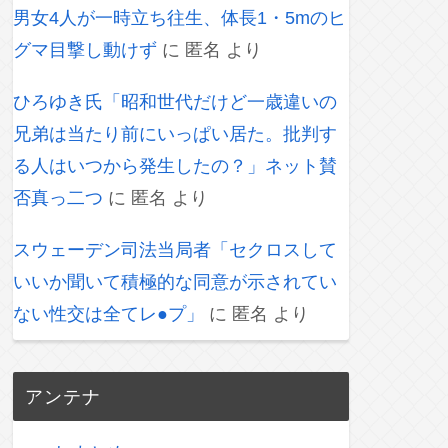
男女4人が一時立ち往生、体長1・5mのヒ
グマ目撃し動けず
に
匿名
より
ひろゆき氏「昭和世代だけど一歳違いの
兄弟は当たり前にいっぱい居た。批判す
る人はいつから発生したの？」ネット賛
否真っ二つ
に
匿名
より
スウェーデン司法当局者「セクロスして
いいか聞いて積極的な同意が示されてい
ない性交は全てレ●プ」
に
匿名
より
アンテナ