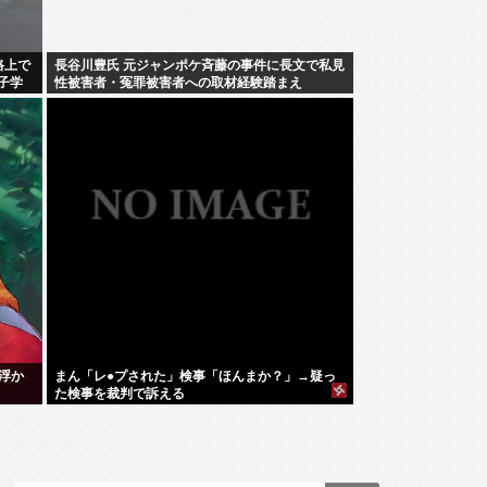
路上で
長谷川豊氏 元ジャンポケ斉藤の事件に長文で私見
子学
性被害者・冤罪被害者への取材経験踏まえ
浮か
まん「レ●プされた」検事「ほんまか？」→疑っ
た検事を裁判で訴える