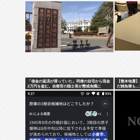
「借金の返済が滞っていた」同僚の自宅から現金
【熊本地震】
2万円を盗む。自衛官の陸士長が懲戒免職に
だ雑魚寝も…
されていない