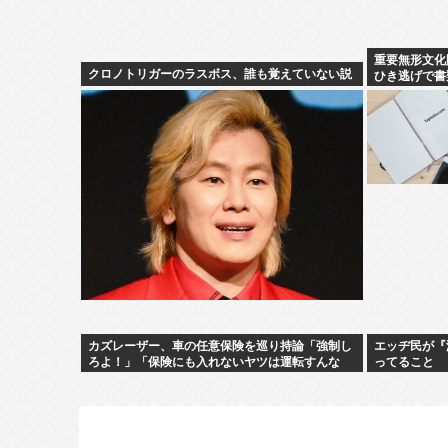
重要無形文化
クロノトリガーのラスボス、誰も覚えていない説
ひき逃げで書
カズレーザー、車の任意保険を巡り持論「強制し
エッヂ民が『
ろよ！」「保険にも入れないヤツは運転すんな
ってること
よ」