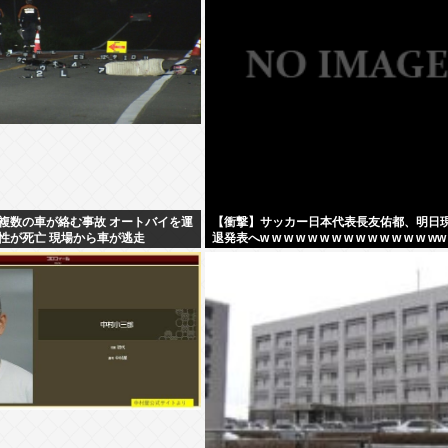
複数の車が絡む事故 オートバイを運
【衝撃】サッカー日本代表長友佑都、明日
性が死亡 現場から車が逃走
退発表へw w w w w w w w w w w w w w ww
w