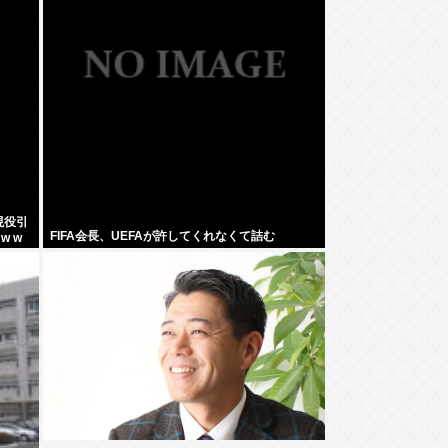
現役引
FIFA会長、UEFAが許してくれなくて詰む
 w w