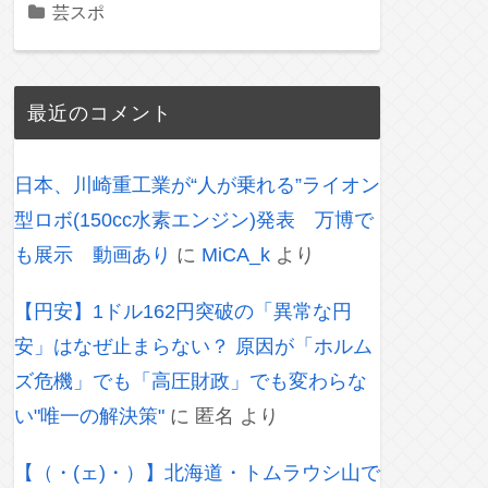
芸スポ
最近のコメント
日本、川崎重工業が“人が乗れる”ライオン
型ロボ(150cc水素エンジン)発表 万博で
も展示 動画あり
に
MiCA_k
より
【円安】1ドル162円突破の「異常な円
安」はなぜ止まらない？ 原因が「ホルム
ズ危機」でも「高圧財政」でも変わらな
い"唯一の解決策"
に
匿名
より
【（・(ェ)・）】北海道・トムラウシ山で