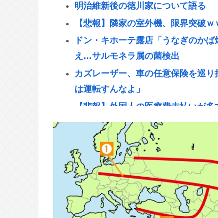
明治維新後の徳川家について語る
【悲報】隣家の室外機、限界突破ｗ
ドン・キホーテ露店「うなぎのかば焼
え…サルモネラ属の菌検出
カズレーザー、車の任意保険を巡り
は運転すんなよ」
【悲報】外国人の医療費未払いが多
ってしまう
甲子園出場校 猛暑と資金難に苦しむ 
共産党信者「募金で共産党を叩くの
薄暗い欲望のせい」
パチ●コ中毒者の99%はアニメに興
う不都合な真実