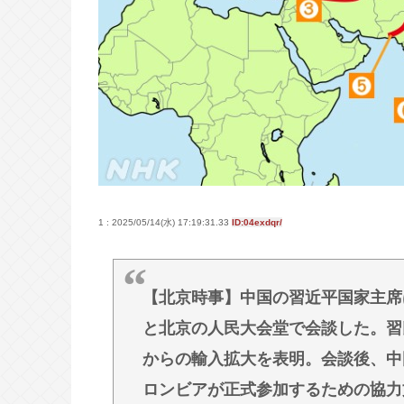
【ﾌｧﾝｻﾏﾘｨ】熊本地震報道 真
熊本県知事が被災者・遺族への取材
福井県のコメ農家「今年はコメを売
い！もう愛想尽かした！！！」
【悲報】福田雄一さん「新ケロロに
作に忠実に」→爆売れwww
高橋名人「左手のバネを取るために
1 : 2025/05/14(水) 17:19:31.33
ID:04exdqr/
Powered by livedoor 相互RSS
【北京時事】中国の習近平国家主席
と北京の人民大会堂で会談した。習
からの輸入拡大を表明。会談後、中
ロンビアが正式参加するための協力