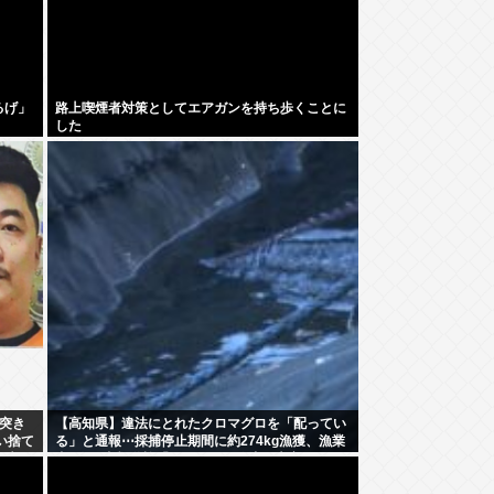
るげ」
路上喫煙者対策としてエアガンを持ち歩くことに
した
突き
【高知県】違法にとれたクロマグロを「配ってい
い捨て
る」と通報⋯採捕停止期間に約274kg漁獲、漁業
月収
者3人を書類送検「網にかかり放流が大変で⋯」
たちは