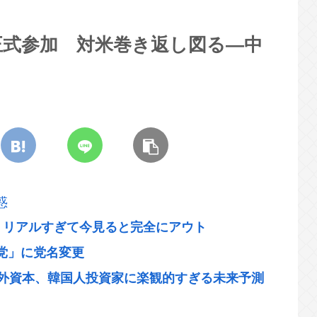
正式参加 対米巻き返し図る―中
惑
、リアルすぎて今見ると完全にアウト
党」に党名変更
海外資本、韓国人投資家に楽観的すぎる未来予測