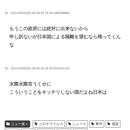
32 : 2021/05/05(水) 09:29:35.76
ID:/oMZZMMa0
もうこの政府には絶対に出来ないから
申し訳ないが日本国による隔離を望むなら帰ってくん
な
33 : 2021/05/05(水) 09:30:18.26
ID:rPGVS2cO0
水際水際言うくせに
こういうことをキッチリしない国だよね日本は
ニュー速＋
コロナウイルス
ニュース
事件
感染