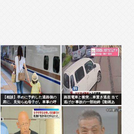
【相談】早めに予約した通路側の
路面電車と衝突…車置き逃走 当て
席に、見知らぬ母子が。車掌の呼
逃げか 事故の一部始終【動画あ
びかけにも「目を閉じて無視」し
り】
て居座られました。無理やり奪わ
れた席は、結局”やったもん勝
ち”になってしまうのでしょうか？