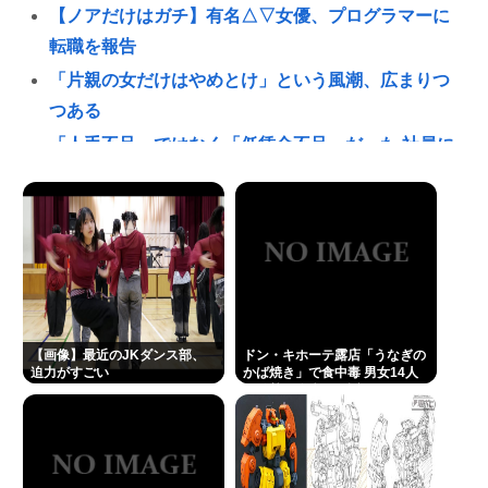
【ノアだけはガチ】有名△▽女優、プログラマーに
転職を報告
「片親の女だけはやめとけ」という風潮、広まりつ
つある
「人手不足」ではなく「低賃金不足」だった 社員に
見限られて次々と倒産する企業が過去最多 給与アッ
プが大嘘の現実
【サッカー】キリンカップ参加国決定！ 日本代表は
10/1 エクアドル（TBS）10/5 パナマかニュージーラ
ンド（テレ朝）と対戦
このグランドセイコー買うか迷う
【画像】最近のJKダンス部、
ドン・キホーテ露店「うなぎの
エアコン業者「エアコンスプレー使う人はどこまで
迫力がすごい
かば焼き」で食中毒 男女14人
が発熱や腹痛など訴え…サルモ
洗浄したいの？室内に風を送り込んでるファンは汚
ネラ属の菌検出
いままですよ」331.5万バズ
ドン・キホーテ露店「うなぎのかば焼き」で食中毒