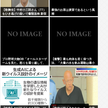
【歌舞伎】中村小三郎さん（77）
最強のお茶は麦茶であるという風
をひき逃げの疑いで書類送検 新宿
潮
区の路上で歩行者の20代女性をは
ねてけがをさせたうえ、そのまま
逃走か
プロ野球大物OB「オールスターゲ
【衝撃】最も肉体を若く保つ方
ームを見た。怒りを通り越して、
法、「大量の水を飲み運動は最小
あきれ果てた」
限、ペペロンチーノとビタミン剤
のみの食生活」だった