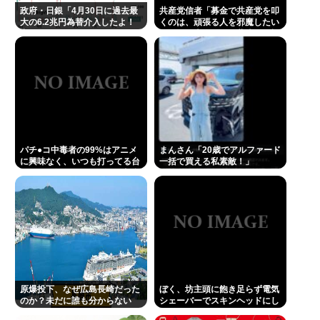
政府・日銀「4月30日に過去最
共産党信者「募金で共産党を叩
大の6.2兆円為替介入したよ！
くのは、頑張る人を邪魔したい
褒めてよ！」
という日本人らしい薄暗い欲望
のせい」
パチ●コ中毒者の99%はアニメ
まんさん「20歳でアルファード
に興味なく、いつも打ってる台
一括で買える私素敵！」
の原作も知らないという不都合
な真実
原爆投下、なぜ広島長崎だった
ぼく、坊主頭に飽き足らず電気
のか？未だに誰も分からない
シェーバーでスキンヘッドにし
てしまう