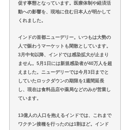
促す事態となっています。医療体制や経済活
自衛隊の巨大船「フェリー活用」の狙いとは？地震
発生時に期待される役割を解説
動への影響を、現地に住む日本人が明かして
くれました。
『日本人インフルエンサーみなちゃんが配信中に自
ら命を断つも誹謗中傷したお前たちは哀しき獣な
件』
インドの首都ニューデリー。いつもは大勢の
ドン・キホーテ露店「うなぎのかば焼き」で食中毒
人で賑わうマーケットも閑散としています。
男女14人が発熱や腹痛など訴え…サルモネラ属の菌
3月中旬以降、インドでは感染拡大が止まり
検出
ません。5月1日には新規感染者が40万人を超
カズレーザー、車の任意保険を巡り持論「強制しろ
えました。ニューデリーでは今月3日までと
よ！」「保険にも入れないヤツは運転すんなよ」
していたロックダウンの期限を1週間延長
共産党信者「募金で共産党を叩くのは、頑張る人を
し、現在は食料品店や薬局などのみが営業し
邪魔したいという日本人らしい薄暗い欲望のせい」
ています。
Powered by livedoor 相互RSS
13億人の人口を抱えるインドでは、これまで
ワクチン接種を行ったのは1割ほど。インド