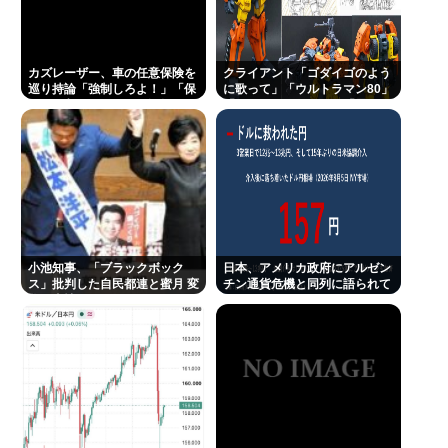
男女14人が発熱や腹痛など訴え…サルモネラ属の菌
検出
カズレーザー、車の任意保険を巡り持論「強制しろ
カズレーザー、車の任意保険を
クライアント「ゴダイゴのよう
巡り持論「強制しろよ！」「保
に歌って」「ウルトラマン80」
よ！」「保険にも入れないヤツは運転すんなよ」
険にも入れないヤツは運転すん
「アルフィのように」「星のピ
なよ」
アス」
ジャンポケ斉藤さん、たった一度のフェラチオで全
てを失ってしまう
高速道路の合流路線で速度合わせて合流塞いで来る
トラックwww
共産党信者「募金で共産党を叩くのは、頑張る人を
小池知事、「ブラックボック
日本、アメリカ政府にアルゼン
邪魔したいという日本人らしい薄暗い欲望のせい」
ス」批判した自民都連と蜜月 変
チン通貨危機と同列に語られて
化の事情
しまうwwwもうすでに158円に
戻る
Powered by livedoor 相互RSS