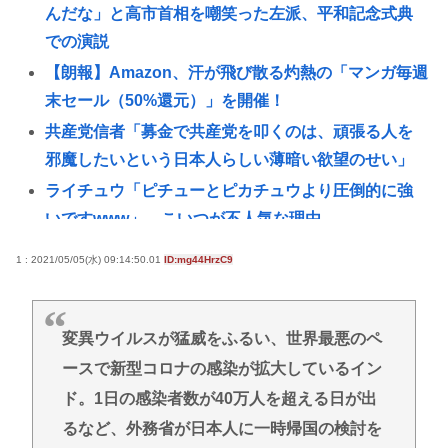
んだな」と高市首相を嘲笑った左派、平和記念式典
での演説
【朗報】Amazon、汗が飛び散る灼熱の「マンガ毎週
末セール（50%還元）」を開催！
共産党信者「募金で共産党を叩くのは、頑張る人を
邪魔したいという日本人らしい薄暗い欲望のせい」
ライチュウ「ピチューとピカチュウより圧倒的に強
いですwww」←こいつが不人気な理由
ミュージシャン「タトゥー入れると日本人受けは悪
1 : 2021/05/05(水) 09:14:50.01
ID:mg44HrzC9
いけど海外では『Cool!』と言われる
【速報】ルフィの幹部、懲役20年に決定する←コレ
は妥当か？？？？？？？
変異ウイルスが猛威をふるい、世界最悪のペ
ースで新型コロナの感染が拡大しているイン
菅直人元総理、再評価されるwww
ド。1日の感染者数が40万人を超える日が出
「片親の女だけはやめとけ」という風潮、広まりつ
つある
るなど、外務省が日本人に一時帰国の検討を