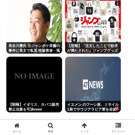
長谷川豊氏 元ジャンポケ斉藤の
【悲報】「注文したことで欲求
事件に長文で私見 性被害者・冤
が満たされた」ジャンプグッズ
罪被害者への取材経験踏まえ
43億円分を注文・キャンセルし
たか、32歳女逮捕
【朗報】イギリス、タバコ販売
イエメン のフーシ派、ミサイル
禁止法案を可決www
1発でサウジアラビア軍を全滅
させてしまうww
関連記事
ホーム
検索
トップ
サイドバー