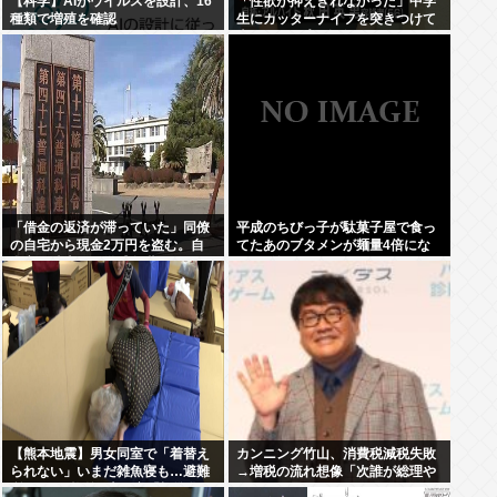
【科学】AIがウイルスを設計、16
「性欲が抑えきれなかった」中学
種類で増殖を確認
生にカッターナイフを突きつけて
脅し、レ●プ。自称・アルバイト
の秋田英男(56)が逮捕される
「借金の返済が滞っていた」同僚
平成のちびっ子が駄菓子屋で食っ
の自宅から現金2万円を盗む。自
てたあのブタメンが麺量4倍にな
衛官の陸士長が懲戒免職に
って登場
【熊本地震】男女同室で「着替え
カンニング竹山、消費税減税失敗
られない」いまだ雑魚寝も…避難
→増税の流れ想像「次誰が総理や
所めぐり”格差” 専門家「標準化さ
りたいと思います？」