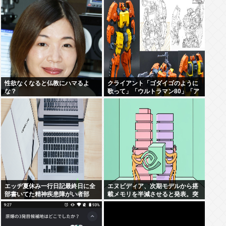
れていない」
性欲なくなると仏教にハマるよ
クライアント「ゴダイゴのように
な？
歌って」「ウルトラマン80」「ア
ルフィのように」「星のピアス」
エッヂ夏休み一行日記最終日に全
エヌビディア、次期モデルから搭
部書いてた精神疾患障がい者部
載メモリを半減させると発表。突
然メモリ余り始めるwww