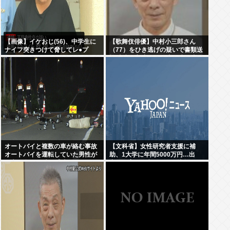
【画像】イケおじ(56)、中学生に
【歌舞伎俳優】中村小三郎さん
ナイフ突きつけて脅してレ●プ
（77）をひき逃げの疑いで書類送
www
検 東京・新宿区の路上で歩行者の
20代女性をはねてけがをさせたう
え、そのまま逃走か
オートバイと複数の車が絡む事故
【文科省】女性研究者支援に補
オートバイを運転していた男性が
助、1大学に年間5000万円…出
死亡 現場から車が逃走
産・子育と両立できる環境整備し
研究力底上げ