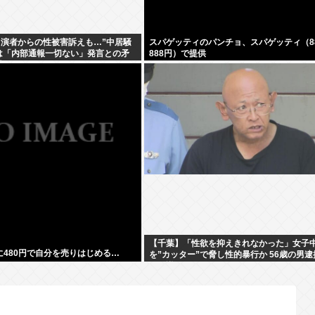
出演者からの性被害訴えも…”中居騒
スパゲッティのパンチョ、スパゲッティ（88
は「内部通報一切ない」発言との矛
888円）で提供
撃
【千葉】「性欲を抑えきれなかった」女子
遂に480円で自分を売りはじめる…
を”カッター”で脅し性的暴行か 56歳の男逮
に面識なし