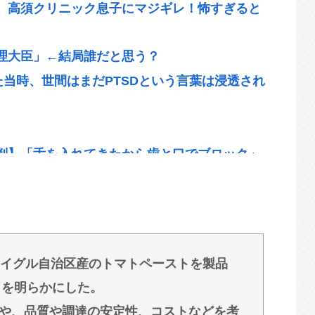
、高須クリニック息子にマジギレ！怖すぎると
理大臣」←結局誰だと思う？
た当時、世間はまだPTSDという言葉は浸透され
判】「舌を入れてきたから歯と口でブロック」
ください』と拒絶」被害女性は断固として「不
"ではない…60年以上前に作られた文部省の｢手び
イグル自治区産のトマトペーストを製品
ユーチューバーによる「正義連の名誉毀損」認
とを明らかにした。
や、品質や調達の安定性、コストなどを考