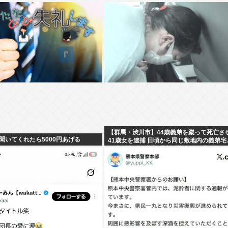
【群馬・渋川市】44歳義弟を蹴って死亡さ
聞いてくれたら5000円あげる
41歳女を逮捕 日頃から同じ敷地内の義弟宅
き来…夫は外出中 「生活態度に不満」暴行
したか