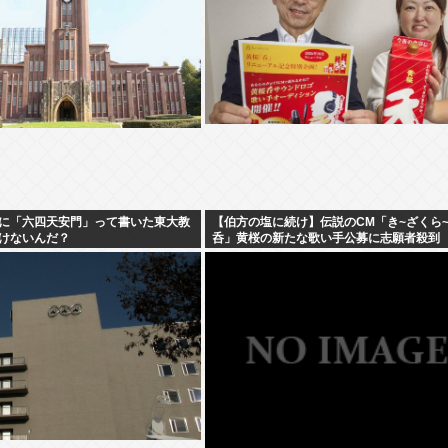
に「六四天安門」って書いた東大教
【伯方の塩に続け】伝説のCM「き~ざくら
けないんだ？
呑」黄桜の新たな歌い手公募に志願者殺到