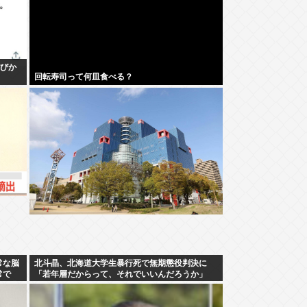
呼びか
回転寿司って何皿食べる？
常な脳
北斗晶、北海道大学生暴行死で無期懲役判決に
常で
「若年層だからって、それでいいんだろうか」
ェジ化