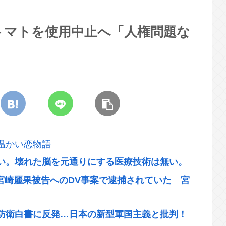
トマトを使用中止へ「人権問題な
温かい恋物語
終い。壊れた脳を元通りにする医療技術は無い。
・宮崎麗果被告へのDV事案で逮捕されていた 宮
防衛白書に反発…日本の新型軍国主義と批判！