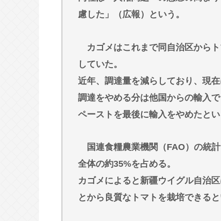
KDDIの松田社長｢楽天モバイルへの
慮した」（広報）という。
アでは期間限定で継続｣
【動画あり】ラグビー女子選手の肉
カゴメはこれまで同自治区からト
一番かっこいい病気の名前、決まるw w w
していた。
【九州名物】鶏刺し食べた医師、全
近年、調達量を減らしており、現在
へずまりゅう、被災地で発熱。現地
調達をやめる分は他国からの輸入で
だったな
ペーストを最後に輸入をやめたとい
Powered by livedoor 相互RSS
国連食糧農業機関（FAO）の統計
全体の約35%を占める。
カゴメによると新疆ウイグル自治区
とから良質なトマトを栽培できると