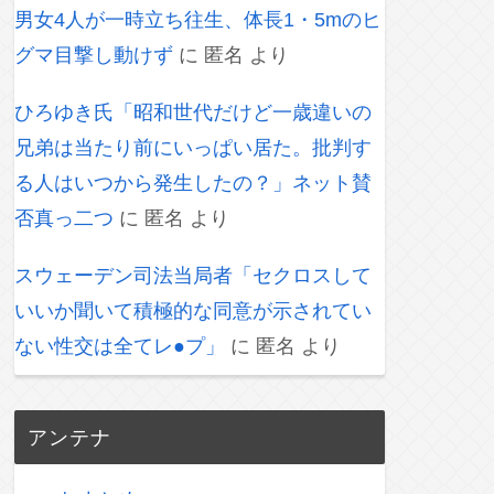
男女4人が一時立ち往生、体長1・5mのヒ
グマ目撃し動けず
に
匿名
より
ひろゆき氏「昭和世代だけど一歳違いの
兄弟は当たり前にいっぱい居た。批判す
る人はいつから発生したの？」ネット賛
否真っ二つ
に
匿名
より
スウェーデン司法当局者「セクロスして
いいか聞いて積極的な同意が示されてい
ない性交は全てレ●プ」
に
匿名
より
アンテナ