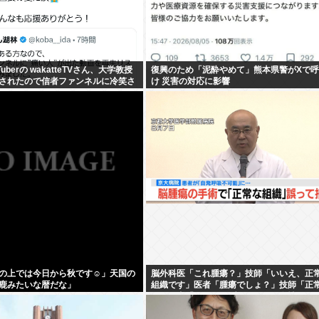
uberの wakatteTVさん、大学教授
復興のため「泥酔やめて」熊本県警がXで
されたので信者ファンネルに冷笑さ
け 災害の対応に影響
術がなくなる
の上では今日から秋です☺」天国の
脳外科医「これ腫瘍？」技師「いいえ、正
鹿みたいな暦だな」
組織です」医者「腫瘍でしょ？」技師「正
す」医者「ふーん（ブチィ！」→女性がゲ