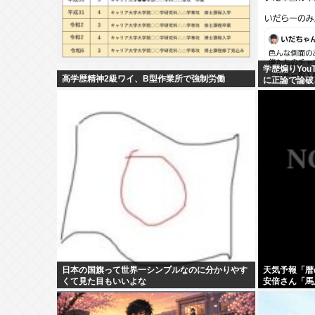
学歴煽りYouT
高学歴精神2級ワイ、B型作業所で強制労働
に正論で論破
せるしかなす
日本の国旗って世界一シンプルなのに分かりやす
天気予報「暦
くて見た目もいいよな
安倍さん「馬