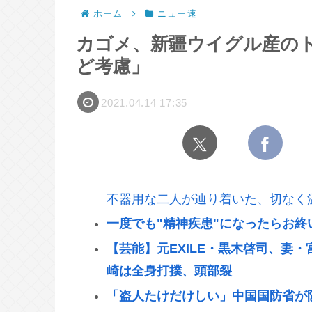
ホーム
ニュー速
カゴメ、新疆ウイグル産の
ど考慮」
2021.04.14 17:35
不器用な二人が辿り着いた、切なく
一度でも"精神疾患"になったらお
【芸能】元EXILE・黒木啓司、妻
崎は全身打撲、頭部裂
「盗人たけだけしい」中国国防省が