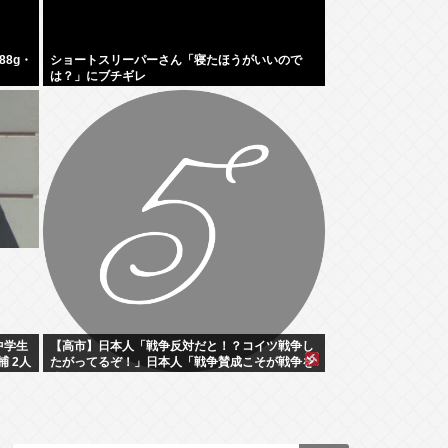
8g・
ショートスリーパーさん「寝たほうがいいので
は？」にブチギレ
中学生
【高市】日本人「戦争反対だと！？コイツ戦争し
捕 2人
たがってるぞ！」日本人「戦争賛成こそが戦争を
防ぐ！」