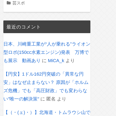
芸スポ
最近のコメント
日本、川崎重工業が“人が乗れる”ライオン
型ロボ(150cc水素エンジン)発表 万博で
も展示 動画あり
に
MiCA_k
より
【円安】1ドル162円突破の「異常な円
安」はなぜ止まらない？ 原因が「ホルム
ズ危機」でも「高圧財政」でも変わらな
い"唯一の解決策"
に
匿名
より
【（・(ェ)・）】北海道・トムラウシ山で