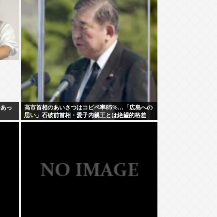
~あっ
高市首相のあいさつはコピペ率85%…「広島への
思い」石破前首相・愛子内親王とは絶望的格差