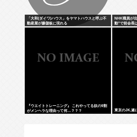
「大和(ダイワ)ハウス」をヤマトハウスと呼ぶ不
NHK職員が
動産屋が嫌儲板に現れる
動”で前会長
盾を広報を直
『ウエイトトレーニング』 これやってる奴の9割
東京のJK,
がメンヘラな理由って何…？？？