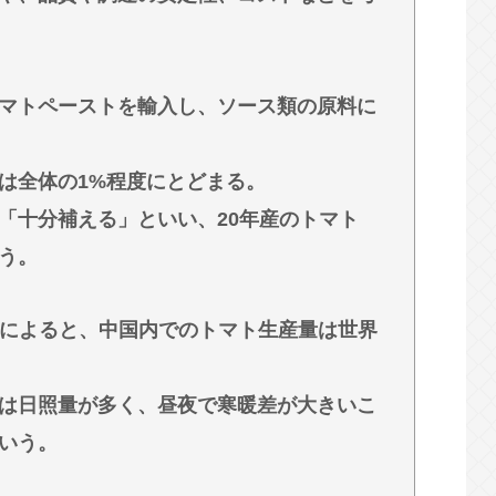
au回線ローミングは9月末で終了｣｢一部過疎エリ
体、セクシーすぎるwww
マトペーストを輸入し、ソース類の原料に
 w w w w w w w
身麻痺へ…「死んだほうが良い」
は全体の1%程度にとどまる。
の医療リソース消耗させるとか予想以上に迷惑
「十分補える」といい、20年産のトマト
う。
によると、中国内でのトマト生産量は世界
は日照量が多く、昼夜で寒暖差が大きいこ
いう。