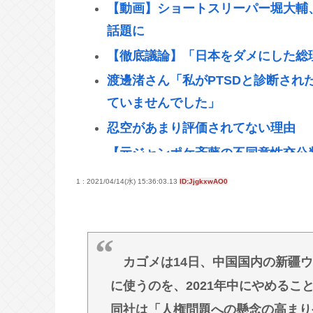
【動画】ショートスリーパー堀大輔
話題に
【徹底議論】「日本をダメにした総
渡邊渚さん「私がPTSDと診断され
ていませんでした」
忍空があまり評価されてない理由
【元ジャンポケ斉藤の不同意性交公
「『台本が飛んでしまうからやめて
1 : 2021/04/14(水) 15:36:03.13
ID:JjgkxwAO0
同意」主張
学校で習う｢漢字の書き順｣は"絶対
き｣が基準となったワケ
カゴメは14日、中国国内の新疆ウ
韓国裁判所、「慰安婦を侮辱」した
に使うのを、2021年中にやめるこ
める
同社は「人権問題への懸念の高まり