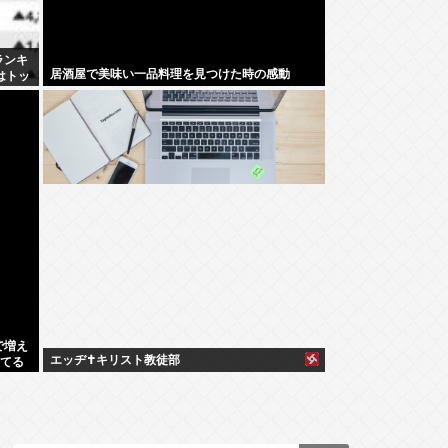
ランキ
居酒屋で美味い一品料理を見つけた時の感動
はトッ
で増え
エッヂ✝️キリスト教徒部
してる