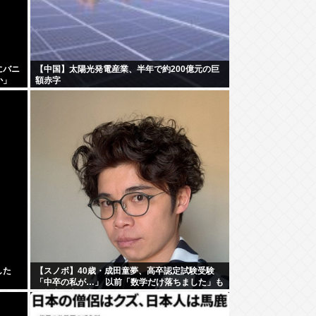
にバニ
【中国】太陽光発電産業、半年で約200億元の巨
か」
額赤字
した
【スノボ】40歳・成田童夢、高卒認定試験受験
「中卒の私が…」 以前「数学だけ落ちました」も
AI採点で高得点