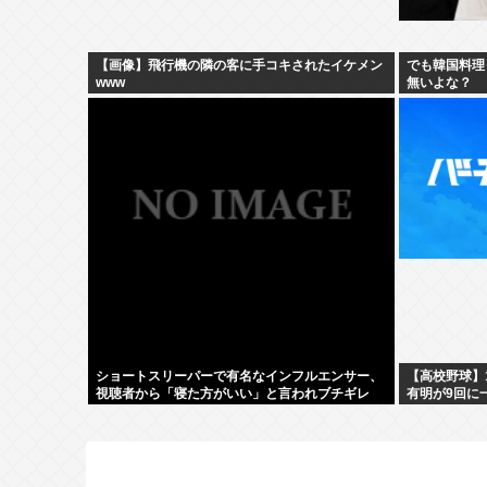
【画像】飛行機の隣の客に手コキされたイケメン
でも韓国料理
www
無いよな？
ショートスリーパーで有名なインフルエンサー、
【高校野球】1
視聴者から「寝た方がいい」と言われブチギレ
有明が9回に