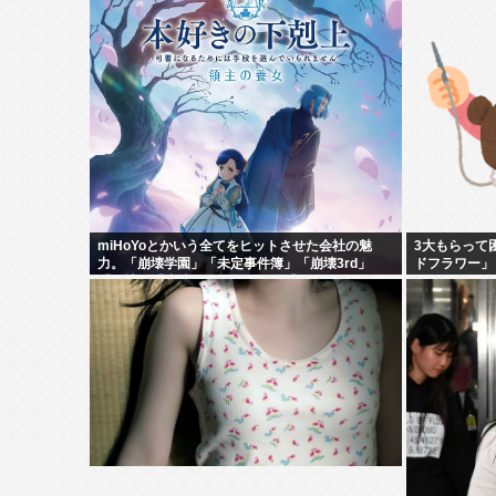
miHoYoとかいう全てをヒットさせた会社の魅
3大もらって
力。「崩壊学園」「未定事件簿」「崩壊3rd」
ドフラワー」
「原神」「崩壊スターレイル」「ゼンゼロ」