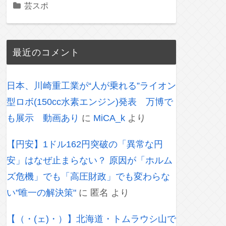
芸スポ
最近のコメント
日本、川崎重工業が“人が乗れる”ライオン
型ロボ(150cc水素エンジン)発表 万博で
も展示 動画あり
に
MiCA_k
より
【円安】1ドル162円突破の「異常な円
安」はなぜ止まらない？ 原因が「ホルム
ズ危機」でも「高圧財政」でも変わらな
い"唯一の解決策"
に
匿名
より
【（・(ェ)・）】北海道・トムラウシ山で