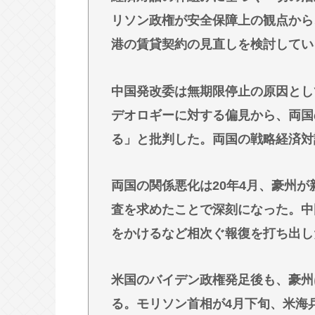
【速報】NHK職員が番組出演者から
リソン政権が安全保障上の観点から
この映画は観なくていいって作品教
港の賃貸契約の見直しを検討してい
近場で「天の川」見れる場所教えて
【徹底討論】ワイ(48)無職はこの
中国発改委は無期限停止の原因とし
デオロギーに対する偏見から、両国
Powered by livedoor 相互RSS
る」と批判した。両国の戦略経済対話
両国の関係悪化は20年4月、豪州
査を求めたことで深刻になった。中
をかけるなど相次ぐ報復を打ち出し
米国のバイデン政権発足後も、豪州
る。モリソン首相が4月下旬、米海