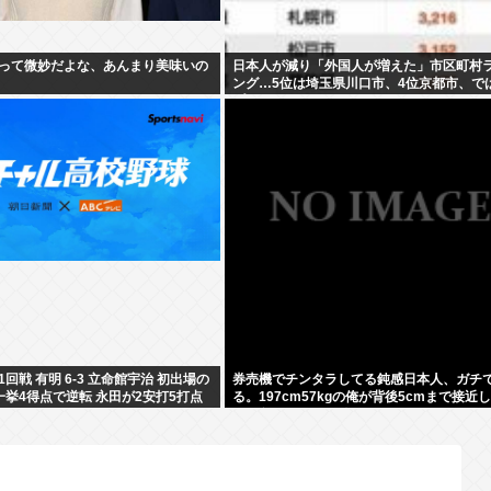
って微妙だよな、あんまり美味いの
日本人が減り「外国人が増えた」市区町村
ング…5位は埼玉県川口市、4位京都市、で
プ3は？
回戦 有明 6-3 立命館宇治 初出場の
券売機でチンタラしてる鈍感日本人、ガチ
一挙4得点で逆転 永田が2安打5打点
る。197cm57kgの俺が背後5cmまで接近
のに急ぎもしない件。