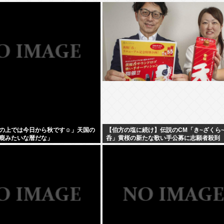
の上では今日から秋です☺」天国の
【伯方の塩に続け】伝説のCM「き~ざくら
鹿みたいな暦だな」
呑」黄桜の新たな歌い手公募に志願者殺到