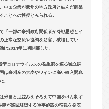
性被害
、中国企業が豪州の地方政府と結んだ商業
えて
ることへの報復とみられる。

まま逃げ切れるのか
て「一部の豪州政府関係者が冷戦思想とイ
の正常な交流や協調を妨害、破壊してい
は2014年に初開催した。
が新型コロナウイルスの発生源を巡る独立調
国は豪州産の大麦やワインに高い輸入関税
た。
は米国と足並みをそろえて中国をけん制す
兵隊が巡回駐留する軍事施設の増強を発表