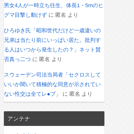
男女4人が一時立ち往生、体長1・5mのヒ
グマ目撃し動けず
に
匿名
より
ひろゆき氏「昭和世代だけど一歳違いの
兄弟は当たり前にいっぱい居た。批判す
る人はいつから発生したの？」ネット賛
否真っ二つ
に
匿名
より
スウェーデン司法当局者「セクロスして
いいか聞いて積極的な同意が示されてい
ない性交は全てレ●プ」
に
匿名
より
アンテナ