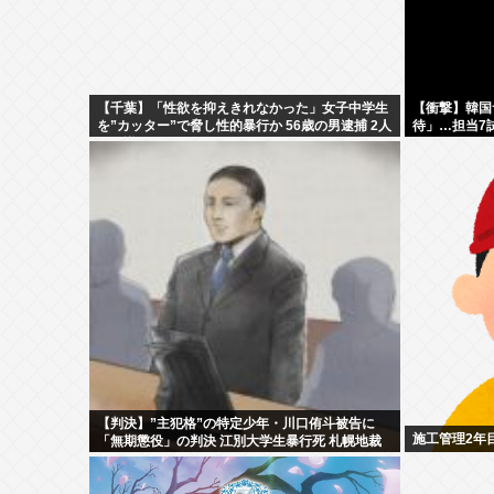
【千葉】「性欲を抑えきれなかった」女子中学生
【衝撃】韓国
を”カッター”で脅し性的暴行か 56歳の男逮捕 2人
待」…担当7
に面識なし
【判決】”主犯格”の特定少年・川口侑斗被告に
施工管理2年
「無期懲役」の判決 江別大学生暴行死 札幌地裁