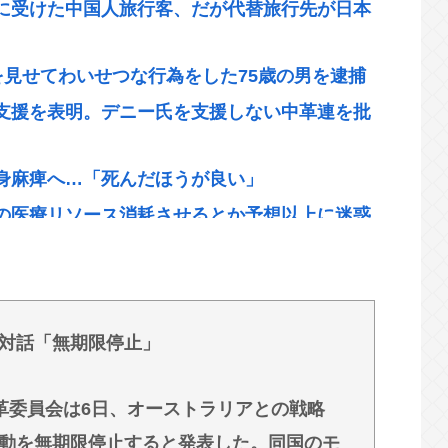
に受けた中国人旅行客、だが代替旅行先が日本
を見せてわいせつな行為をした75歳の男を逮捕
支援を表明。デニー氏を支援しない中革連を批
身麻痺へ…「死んだほうが良い」
の医療リソース消耗させるとか予想以上に迷惑
９６００人死亡
セルっと！」←こいつの目的
対話「無期限停止」
き取れない」 日本語作品を字幕で見る人が増えて
？
革委員会は6日、オーストラリアとの戦略
税「天下の愚策だ」と批判 ★3
動を無期限停止すると発表した。同国のモ