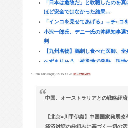
「日本は危険だ」と吹聴したのを真
ほど安全ではなかった結果…
「インコを見せてあげる」→チ○コ
小沢一郎氏、デニー氏の沖縄知事選
判
【九州名物】鶏刺し食べた医師、全
へずまりゅう、被災地で発熱。現地
だったな
1 : 2021/05/06(木) 15:15:17.48
ID:xYNfixI20
【熱波】ドイツ、暑すぎて１ヶ月で
女「43億円注文して………キャン
中国、オーストラリアとの戦略経済
GACKTや小沢仁志の「セリフが聞
いる背景… 聴力低下が原因ではない
【北京=川手伊織】中国国家発展改
【参政党】神谷代表、食料品の消費減
経済対話の枠組みに基づく一切の活