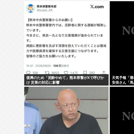
復興のため「泥酔やめて」熊本県警がXで呼びか
天気予報「暦
け 災害の対応に影響
安倍さん「馬