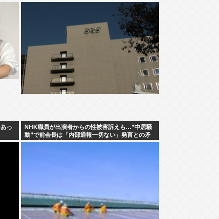
~あっ
NHK職員が出演者からの性被害訴えも…”中居騒
動”で前会長は「内部通報一切ない」発言との矛
盾を広報を直撃