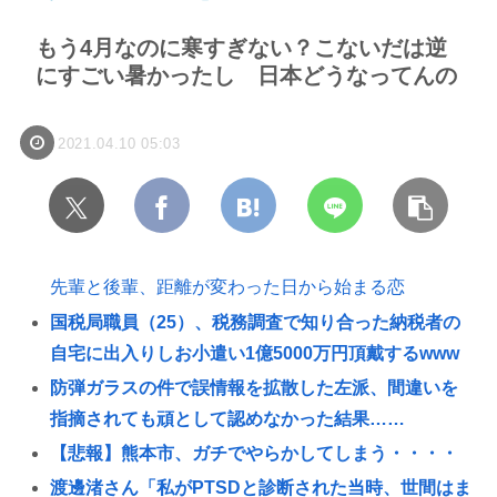
もう4月なのに寒すぎない？こないだは逆
にすごい暑かったし 日本どうなってんの
2021.04.10 05:03
先輩と後輩、距離が変わった日から始まる恋
国税局職員（25）、税務調査で知り合った納税者の
自宅に出入りしお小遣い1億5000万円頂戴するwww
防弾ガラスの件で誤情報を拡散した左派、間違いを
指摘されても頑として認めなかった結果……
【悲報】熊本市、ガチでやらかしてしまう・・・・
渡邊渚さん「私がPTSDと診断された当時、世間はま