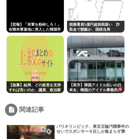
【悲報】「米軍を粉砕しろ！」
税務署員1億円超脱税疑い 詐
在韓米軍基地に突入した韓国学
取金で競艇か、国税当局
生、即逮捕
【急募】結局、どの政党を支持
【高市】韓国アイドル狂いの日
すれば良いのか、議員、政治家
本女、韓国のアイドル事務所の
は全員悪か
前でゴルフクラブを振り回し逮
捕
関連記事
パリオリンピック、東京五輪汚職事件の
せいでスポンサー６社しか集まらず😨