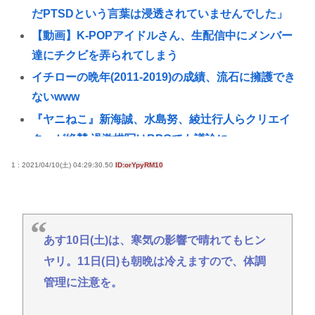
だPTSDという言葉は浸透されていませんでした」
【動画】K-POPアイドルさん、生配信中にメンバー
達にチクビを弄られてしまう
イチローの晩年(2011-2019)の成績、流石に擁護でき
ないwww
『ヤニねこ』新海誠、水島努、綾辻行人らクリエイ
ターが絶賛 過激描写はBPOでも議論に
【動画あり】ミスイタリア地方予選、黒人女性が優
1 : 2021/04/10(土) 04:29:30.50
ID:orYpyRM10
勝し炎上
高市早苗の消費税減税、93%が「賛成」www
首相官邸、"映え"を意識した高市首相熊本訪問の感
あす10日(土)は、寒気の影響で晴れてもヒン
動BGM付きムービーを投稿「全部が全部ありがたか
ヤリ。11日(日)も朝晩は冷えますので、体調
ったです」
管理に注意を。
避難所地獄と化す「ずっと同じ食べ物&断水でトイレ
流せず悪臭&床に直接就寝&コロナ感染」