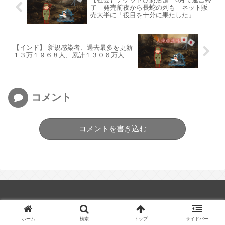
了 発売前夜から長蛇の列も ネット販
売大半に「役目を十分に果たした」
【インド】 新規感染者、過去最多を更新
１３万１９６８人、累計１３０６万人
コメント
コメントを書き込む
大東亜速報
ホーム
検索
トップ
サイドバー
当ブログについて