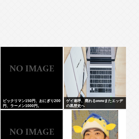
ビックリマン150円、おにぎり200
ゲイ連呼、廃れるwwwまたエッヂ
円、ラーメン1000円。
の黒歴史へ