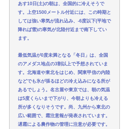
あす10日(土)の朝は、全国的に冷えそうで
【高市朗報】日本の自殺者数、無茶苦茶減って史上
す。上空1500メートル付近には、この時期と
初の2万人割れ。無茶苦茶生きやすい国になってる件
しては強い寒気が流れ込み、-6度以下(平地で
www
降れば雪)の寒気が北陸付近まで南下してい
【画像】仙台育英のマネージャーさん、首をひねっ
ただけでなぜかウインクしたことにされてしまう
ます。
www
最低気温が0度未満となる「冬日」は、全国
高橋名人が左手のバネを取るため手術を決意
のアメダス地点の3割以上で予想されていま
チック症のゆうぽん、久々に見たらめっちゃ悪化し
てた…
す。北海道や東北をはじめ、関東甲信の内陸
などでも氷が張るほどの冷え込みになる所が
Powered by livedoor 相互RSS
あるでしょう。名古屋や東京では、朝の気温
は5度くらいまで下がり、今朝よりも冷える
所が多くなりそうです。尚、九州から東北の
広い範囲で、霜注意報が発表されています。
遅霜による農作物の管理に注意が必要です。