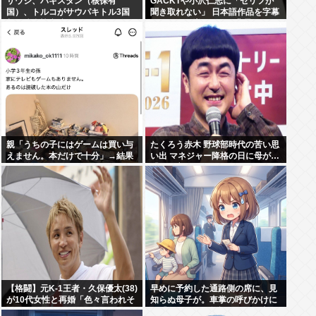
サウジ、パキスタン（核保有
GACKTや小沢仁志に「セリフが
国）、トルコがサウパキトル3国
聞き取れない」 日本語作品を字幕
相互防衛協定締結
で見る人が増えている背景
親「うちの子にはゲームは買い与
たくろう赤木 野球部時代の苦い思
えません。本だけで十分」→結果
い出 マネジャー降格の日に母が…
「何も言えなくて」
【格闘】元K-1王者・久保優太(38)
早めに予約した通路側の席に、見
が10代女性と再婚「色々言われそ
知らぬ母子が。車掌の呼びかけに
うですが…」
も「目を閉じて無視」して居座ら