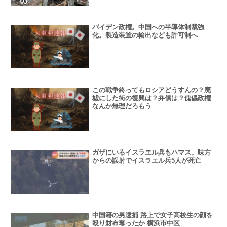
バイデン政権。中国への半導体制裁強
化。製造装置の輸出なども許可制へ
この戦争終ってもロシアどうすんの？廃
墟にした街の復興は？弁償は？傀儡政権
なんか無理だろもう
ガザにいるイスラエル兵もハマス。味方
からの誤射でイスラエル兵5人が死亡
中国籍の男逮捕 路上で女子高校生の顔を
殴り財布奪ったか 横浜市中区