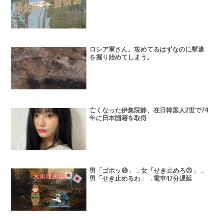
ロシア軍さん。攻めてるはずなのに塹壕
を掘り始めてしまう。
亡くなった伊集院静、在日韓国人2世で74
年に日本国籍を取得
男「ゴホッ😷」→女「せき止めろ😠」→
男「せき止めるわ」→電車47分遅延