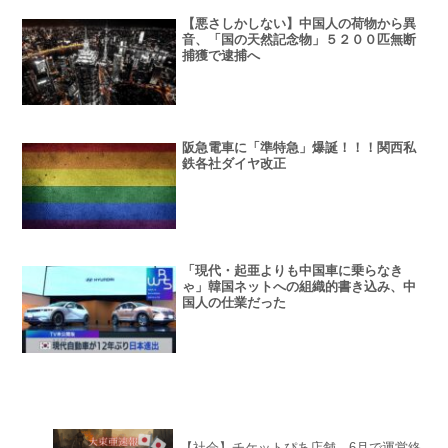
【悪さしかしない】中国人の荷物から異
音、「国の天然記念物」５２００匹無断
捕獲で逮捕へ
阪急電車に「準特急」爆誕！！！関西私
鉄各社ダイヤ改正
「現代・起亜よりも中国車に乗らなき
ゃ」韓国ネットへの組織的書き込み、中
国人の仕業だった
【社会】チケットぴあ店舗 6月で運営終