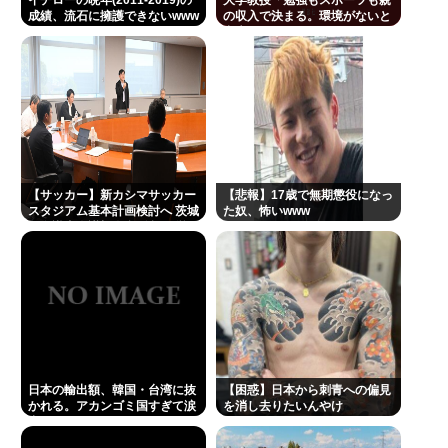
イチローの晩年(2011-2019)の
大学教授「勉強もスポーツも親
成績、流石に擁護できないwww
の収入で決まる。環境がないと
新データ
出来るわけがない」
“テレビ大好き”高齢者の「テレビ離れ」が始まっ
た…
Powered by livedoor 相互RSS
【サッカー】新カシマサッカー
【悲報】17歳で無期懲役になっ
スタジアム基本計画検討へ 茨城
た奴、怖いwww
県有識者会議初会合 公設民営で
整備方針
日本の輸出額、韓国・台湾に抜
【困惑】日本から刺青への偏見
かれる。アカンゴミ国すぎて涙
を消し去りたいんやけ
出てきた…
ど・・・・・・・・・