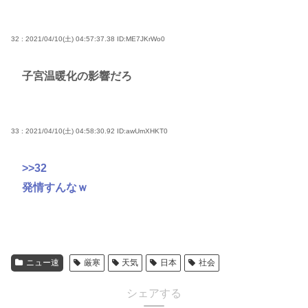
32 : 2021/04/10(土) 04:57:37.38
ID:ME7JKrWo0
子宮温暖化の影響だろ
33 : 2021/04/10(土) 04:58:30.92
ID:awUmXHKT0
>>32
発情すんなｗ
ニュー速
厳寒
天気
日本
社会
シェアする