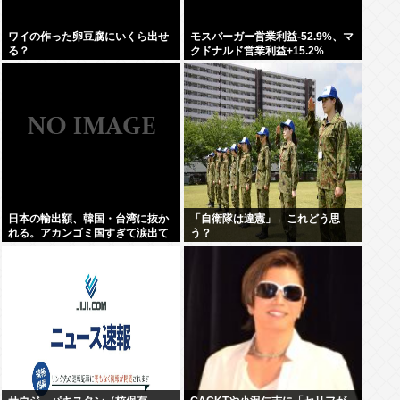
ワイの作った卵豆腐にいくら出せ
モスバーガー営業利益-52.9%、マ
る？
クドナルド営業利益+15.2%
日本の輸出額、韓国・台湾に抜か
「自衛隊は違憲」←これどう思
れる。アカンゴミ国すぎて涙出て
う？
きた…