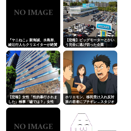
『ヤニねこ』新海誠、水島努、
【悲報】ビッグモーターとかい
綾辻行人らクリエイターが絶賛
う完全に逃げ切った企業
過激描写はBPOでも議論に
【悲報】女性「性的暴行されま
ホリエモン、移民受け入れ反対
した」検事「嘘では？」女性
派の若者にブチギレ→スタジオ
「傷ついたので訴えます」
誰も反論できず沈黙w #動画 |
移民じゃなくて不法移民と犯罪
者反対派だぞ