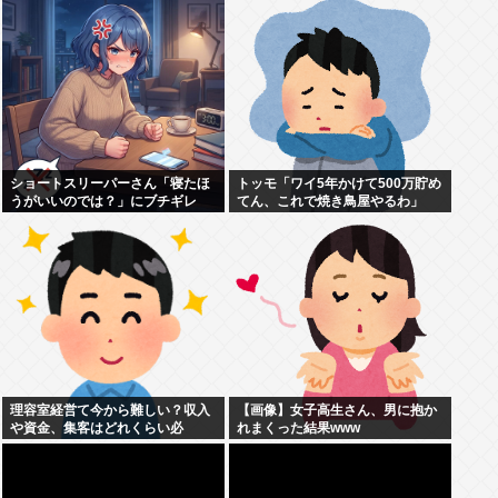
れました。無理やり奪われた席
は、結局“やったもん勝ち”にな
っ...
ショートスリーパーさん「寝たほ
トッモ「ワイ5年かけて500万貯め
うがいいのでは？」にブチギレ
てん、これで焼き鳥屋やるわ」
理容室経営て今から難しい？収入
【画像】女子高生さん、男に抱か
や資金、集客はどれくらい必
れまくった結果www
要？？