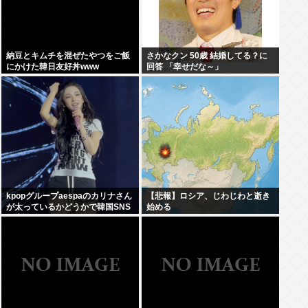
納豆とキムチを混ぜたやつをご飯
さかなクン 50歳 結婚してる？に
にかけた韓日友好丼www
回答 「幸せだな～」
kpopグループaespaのカリナさん
【悲報】ロシア、じわじわと逝き
が太っているかどうかで韓国SNS
始める
が大論争に…！！！