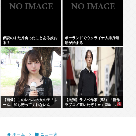
伝説のすた丼食ったことある奴お
ポーランドでウクライナ人排斥運
る？
動が始まる
【画像】このレベルの女の子「ふ
【批判】ラノベ作家（52）「新作
ーん、私も誘ってくれないん
ラブコメ書いたぞ！ｗ」X民「い
だ⋯」
い歳こいてラブコメ（笑）恥ずか
しくないの？」←やめたれｗと話
題に
ホーム
ニュー速