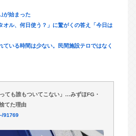
れ｣が始まった
タオル、何日使う？」に驚がくの答え「今日は
れている時間は少ない。民間施設テロではなく
…発言不可、握手のみ 8月9日長崎の被爆体験
れ｣が始まった
っても誰もついてこない」…みずほFG・
-2019）の成績、流石に擁護できないwww
を捨てた理由
危惧「鍛え上げられた野球球児でも、危ないの
/-/91769
認める