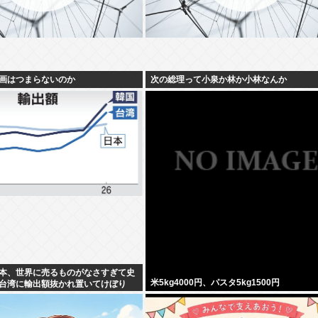
画はつまらないのか
次の総理って小泉か林か小林なんか
本、世界に売るものがなさすぎて史
米5kg4000円、パスタ5kg1500円
台湾に輸出額抜かれ置いてけぼり