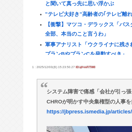
と聞いて真っ先に思い浮かぶ
"テレビ大好き"高齢者の｢テレビ離
【衝撃】マツコ・デラックス「バス
全部、本当のこと言うわ」
軍事アナリスト「ウクライナに残さ
プランBやプランCを発動すべき」
「非常に残念」高市総理と面会決定も
1 : 2025/12/03(水) 15:23:50.27
ID:qf+mF/TW0
者「何のために」
"テレビ大好き"高齢者の｢テレビ離
システム障害で痛感「会社が引っ張
【悲報】イチローさんの晩年（2011
CHROが明かす中央集権型の人事
野口健氏 猛暑続きで夏の甲子園を
https://jbpress.ismedia.jp/articles
ではないかな」
最強の調味料はマヨネーズ、異論は