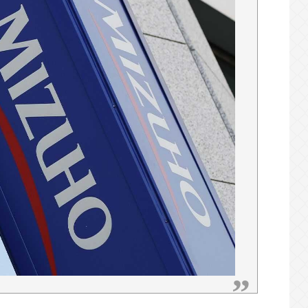
打しCT検査→70代医師「問題ないです」→他
メン、二郎、一蘭、武蔵家、雷、ラーショ、一