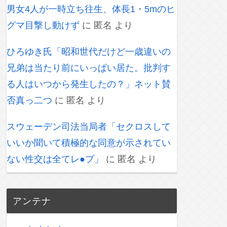
男女4人が一時立ち往生、体長1・5mのヒ
グマ目撃し動けず
に
匿名
より
ひろゆき氏「昭和世代だけど一歳違いの
兄弟は当たり前にいっぱい居た。批判す
る人はいつから発生したの？」ネット賛
否真っ二つ
に
匿名
より
スウェーデン司法当局者「セクロスして
いいか聞いて積極的な同意が示されてい
ない性交は全てレ●プ」
に
匿名
より
アンテナ