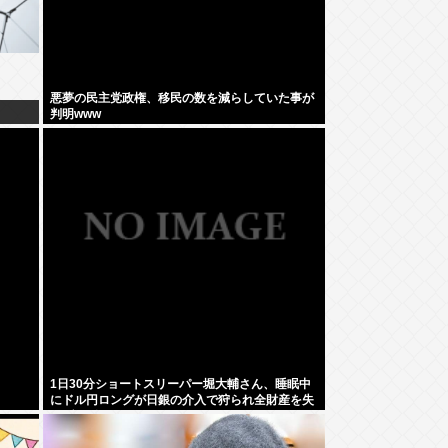
悪夢の民主党政権、移民の数を減らしていた事が
判明www
1日30分ショートスリーパー堀大輔さん、睡眠中
にドル円ロングが日銀の介入で狩られ全財産を失
いブチギレ