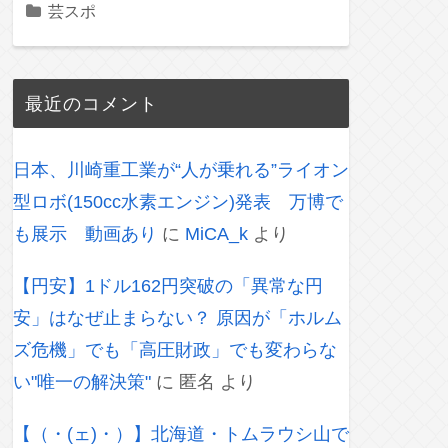
芸スポ
最近のコメント
日本、川崎重工業が“人が乗れる”ライオン
型ロボ(150cc水素エンジン)発表 万博で
も展示 動画あり
に
MiCA_k
より
【円安】1ドル162円突破の「異常な円
安」はなぜ止まらない？ 原因が「ホルム
ズ危機」でも「高圧財政」でも変わらな
い"唯一の解決策"
に
匿名
より
【（・(ェ)・）】北海道・トムラウシ山で