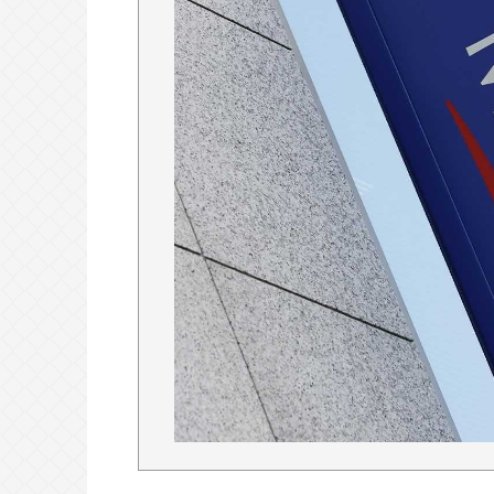
【急募】嫁の実家でやるべきこと
中2男子、野球部の練習中に頭部を強
人のCT画像で中学生死亡
千葉駅→とみ田、杉田家、蒙古タン
風堂etc…ラーメン最強かよ？？
Powered by livedoor 相互RSS