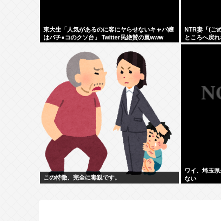
東大生「人気があるのに客にヤらせないキャバ嬢
NTR妻「(
はパチ●コのクソ台」 Twitter民絶賛の嵐www
ところへ戻れ
いよ」
ワイ、埼玉県
この特徴、完全に毒親です。
ない