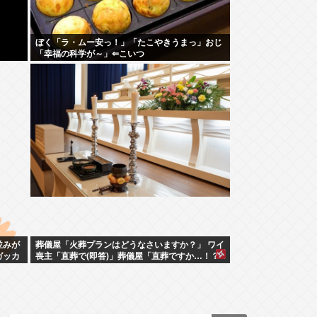
ぼく「ラ・ムー安っ！」「たこやきうまっ」おじ
「幸福の科学が～」⇐こいつ
並みが
葬儀屋「火葬プランはどうなさいますか？」 ワイ
ガッカ
喪主「直葬で(即答)」葬儀屋「直葬ですか…！？
（ちょい引き気味）」⇒！！！