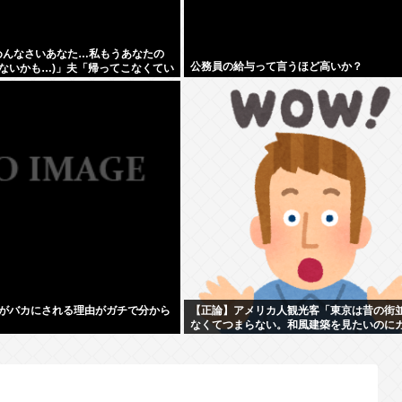
ごめんなさいあなた…私もうあなたの
公務員の給与って言うほど高いか？
ないかも…)」夫「帰ってこなくてい
がバカにされる理由がガチで分から
【正論】アメリカ人観光客「東京は昔の街
なくてつまらない。和風建築を見たいのに
リだ。」