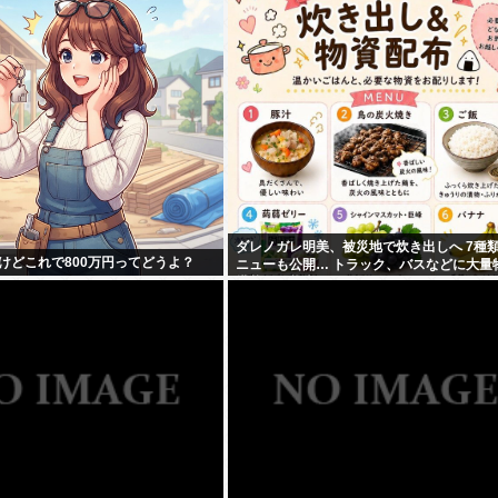
ダレノガレ明美、被災地で炊き出しへ 7種
けどこれで800万円ってどうよ？
ニューも公開… トラック、バスなどに大量
搭載して熊本へ