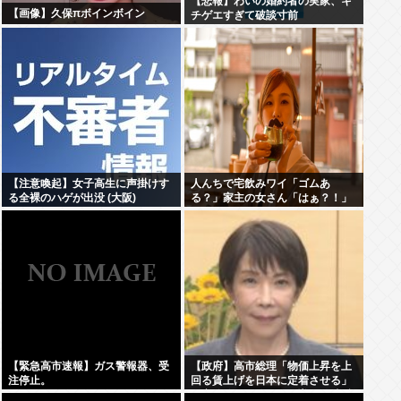
【悲報】わいの婚約者の実家、キ
【画像】久保πボインボイン
チゲエすぎて破談寸前
【注意喚起】女子高生に声掛けす
人んちで宅飲みワイ「ゴムあ
る全裸のハゲが出没 (大阪)
る？」家主の女さん「はぁ？！」
⇒結果www
【緊急高市速報】ガス警報器、受
【政府】高市総理「物価上昇を上
注停止。
回る賃上げを日本に定着させる」
国家公務員月給3.51%増へ 人事院