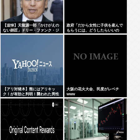
【追悼】天龍源一郎「かけがえの
政府「だから女性に子供を産んで
ない師匠」ドリー・ファンク・ジ
もらうには、どうしたらいいの
ュニアさん追悼
よ;;」
【アリ対猪木】熊にはアリキッ
大阪の花火大会、民度がレベチ
ク！が有効と判明！襲われた男性
www
「アリキックで追っ払った」