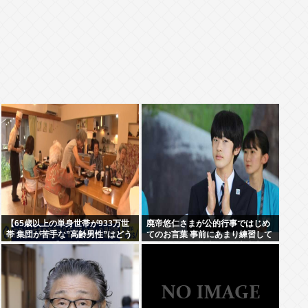
【65歳以上の単身世帯が933万世
廃帝悠仁さまが公的行事ではじめ
帯 集団が苦手な”高齢男性”はどう
てのお言葉 事前にあまり練習して
生きていく？】孤独死のリスク
ないっぽい。滑舌悪いし大丈夫な
も…専門家 「8日以上見つからな
の
いのも圧倒的に男性」