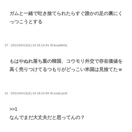
ガムと一緒で吐き捨てられたらすぐ誰かの足の裏にく
っつこうとする
27 : 2021/04/13(火) 10:16:14.91
ID:bnqWrh0j
もはやぬれ落ち葉の韓国、コウモリ外交で存在価値を
高く売りつけてるつもりがどっこい米国は見捨てたｗ
31 : 2021/04/13(火) 10:18:24.85
ID:xmdLiyUS
>>1
なんでまだ大丈夫だと思ってんの？