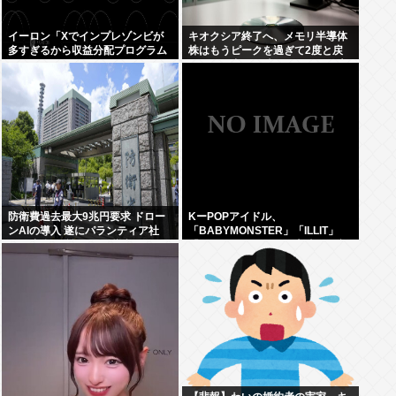
イーロン「Xでインプレゾンビが
キオクシア終了へ、メモリ半導体
多すぎるから収益分配プログラム
株はもうピークを過ぎて2度と戻
やめるわ」
らない。中国の時代になると警告
防衛費過去最大9兆円要求 ドロー
KーPOPアイドル、
ンAIの導入 遂にパランティア社
「BABYMONSTER」「ILLIT」
(CIA出資)の戦術OSを導入か
「RESCENE」の三国志時代に突
入！