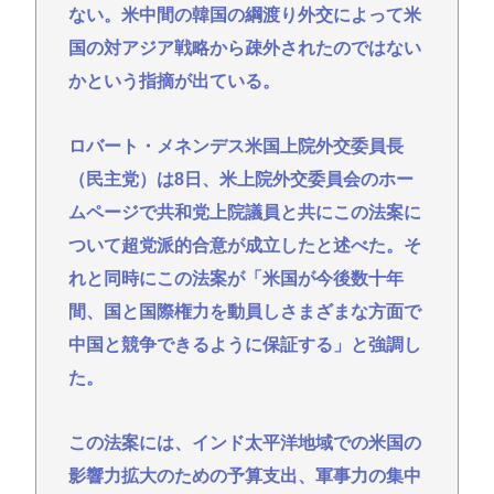
高市早苗さん、相手に発言させない面会が決まる
ない。米中間の韓国の綱渡り外交によって米
www
国の対アジア戦略から疎外されたのではない
『ちいかわ』が巨大”キャラコンテンツ”になった理
かという指摘が出ている。
由 漫画研究&キャラクター論から紐解く
【悲報】お盆下り、安定の地獄絵図ｗｗｗ「休み」
ロバート・メネンデス米国上院外交委員長
って何だっけ？
（民主党）は8日、米上院外交委員会のホー
杉田水脈ってまともなこと言ってるから叩かれるん
ムページで共和党上院議員と共にこの法案に
だな
ついて超党派的合意が成立したと述べた。そ
【動画】 35歳美人ママ👩、TV探偵ナイスクに出演も
れと同時にこの法案が「米国が今後数十年
老けすぎている48歳だろと誹謗中傷
間、国と国際権力を動員しさまざまな方面で
面接官「一番結婚したいVTuberは誰ですか？」👈ど
中国と競争できるように保証する」と強調し
う答える？
た。
Powered by livedoor 相互RSS
この法案には、インド太平洋地域での米国の
影響力拡大のための予算支出、軍事力の集中