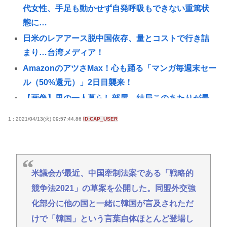
代女性、手足も動かせず自発呼吸もできない重篤状
態に…
日米のレアアース脱中国依存、量とコストで行き詰
まり…台湾メディア！
AmazonのアツさMax！心も踊る「マンガ毎週末セー
ル（50%還元）」2日目襲来！
【画像】男の一人暮らし部屋、結局このあたりが最
強www
1 : 2021/04/13(火) 09:57:44.86
ID:CAP_USER
【衝撃】京大病院で正常な脳組織を誤摘出された50
代女性、手足も動かせず自発呼吸もできない重篤状
態に…「意識はある」
【緊縮財政が原因】従業員「退職」で倒産 最多ペー
米議会が最近、中国牽制法案である「戦略的
ス
競争法2021」の草案を公開した。同盟外交強
【住民を威圧】熊本被災地訪問 高市への接触を拒む
化部分に他の国と一緒に韓国が言及されただ
このコワモテ男は何者？
けで「韓国」という言葉自体ほとんど登場し