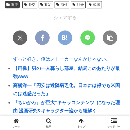
東亜
外交
政治
海外
社会
韓国
シェアする
ずっと好き。俺はストーカーなんかじゃない。
【画像】男の一人暮らし部屋、結局このあたりが最
強www
高橋洋一「円安は近隣窮乏化。日本には得でも米国
には迷惑だった」
『ちいかわ』が巨大”キャラコンテンツ”になった理
由 漫画研究&キャラクター論から紐解く
来月からコカコーラが220円に値上げ🥤
ホーム
検索
トップ
サイドバー
6大、犯罪者と聞いて思いついた有名人「市橋達也」