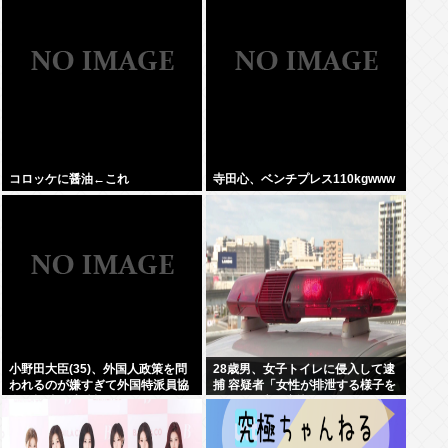
の勧告を受け
コロッケに醤油←これ
寺田心、ベンチプレス110kgwww
小野田大臣(35)、外国人政策を問
28歳男、女子トイレに侵入して逮
われるのが嫌すぎて外国特派員協
捕 容疑者「女性が排泄する様子を
会の招待を連続拒否www
見たくて床に寝込んでしまった」