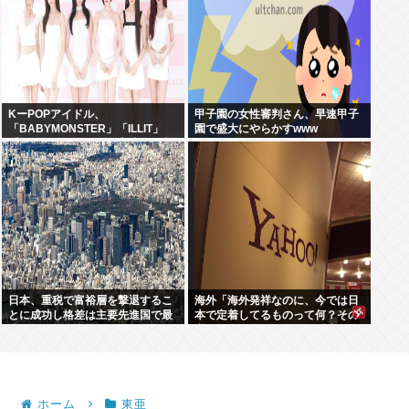
KーPOPアイドル、
甲子園の女性審判さん、早速甲子
「BABYMONSTER」「ILLIT」
園で盛大にやらかすwww
「RESCENE」の三国志時代に突
入！
日本、重税で富裕層を撃退するこ
海外「海外発祥なのに、今では日
とに成功し格差は主要先進国で最
本で定着してるものって何？その
小
逆も教えて！」（海外の反応）
ホーム
東亜