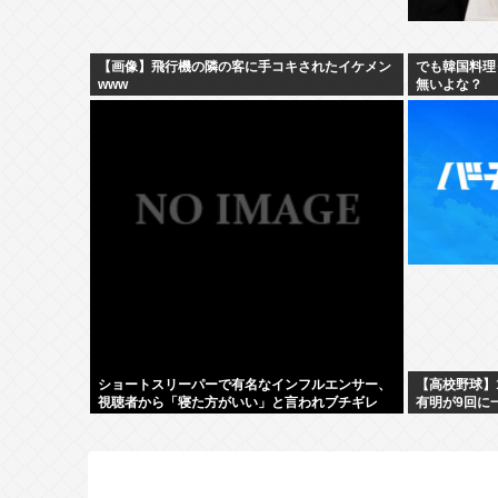
【画像】飛行機の隣の客に手コキされたイケメン
でも韓国料理
www
無いよな？
ショートスリーパーで有名なインフルエンサー、
【高校野球】1
視聴者から「寝た方がいい」と言われブチギレ
有明が9回に