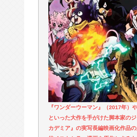
日産e-power、無給油で1980
くEVよりエコを証明
【熱波】ドイツ、暑すぎて１ヶ月で
この映画は観なくていいって作品教
Powered by livedoor 相互RSS
『ワンダーウーマン』（2017年）や
といった大作を手がけた脚本家のジ
カデミア』の実写長編映画化作品の