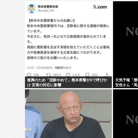
復興のため「泥酔やめて」熊本県警がXで呼びか
天気予報「暦
け 災害の対応に影響
安倍さん「馬