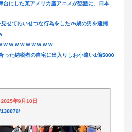
舞台にした某アメリカ産アニメが話題に、日本
を見せてわいせつな行為をした75歳の男を逮捕
ｗ
 w w w w w w w
合った納税者の自宅に出入りしお小遣い1億5000
」→実態は2881億円の債務超過
身麻痺へ…「死んだほうが良い」
の医療リソース消耗させるとか予想以上に迷惑
an 2025年9月10日
/138879/
バウムクーヘン売ったりTikTokライブしてて
コレってさ…