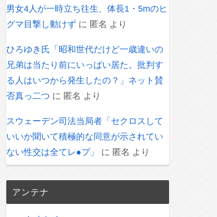
男女4人が一時立ち往生、体長1・5mのヒ
グマ目撃し動けず
に
匿名
より
ひろゆき氏「昭和世代だけど一歳違いの
兄弟は当たり前にいっぱい居た。批判す
る人はいつから発生したの？」ネット賛
否真っ二つ
に
匿名
より
スウェーデン司法当局者「セクロスして
いいか聞いて積極的な同意が示されてい
ない性交は全てレ●プ」
に
匿名
より
アンテナ