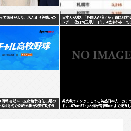
って微妙だよな、あんまり美味いの
日本人が減り「外国人が増えた」市区町村
ング…5位は埼玉県川口市、4位京都市、で
プ3は？
回戦 有明 6-3 立命館宇治 初出場の
券売機でチンタラしてる鈍感日本人、ガチ
一挙4得点で逆転 永田が2安打5打点
る。197cm57kgの俺が背後5cmまで接近
のに急ぎもしない件。