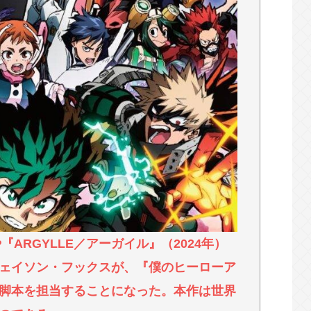
km走行しギネス記録を達成、無駄な発電や送電ロスな
９６００人死亡
えて
『ARGYLLE／アーガイル』（2024年）
ェイソン・フックスが、『僕のヒーローア
脚本を担当することになった。本作は世界