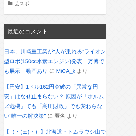
芸スポ
最近のコメント
日本、川崎重工業が“人が乗れる”ライオン
型ロボ(150cc水素エンジン)発表 万博で
も展示 動画あり
に
MiCA_k
より
【円安】1ドル162円突破の「異常な円
安」はなぜ止まらない？ 原因が「ホルム
ズ危機」でも「高圧財政」でも変わらな
い"唯一の解決策"
に
匿名
より
【（・(ェ)・）】北海道・トムラウシ山で