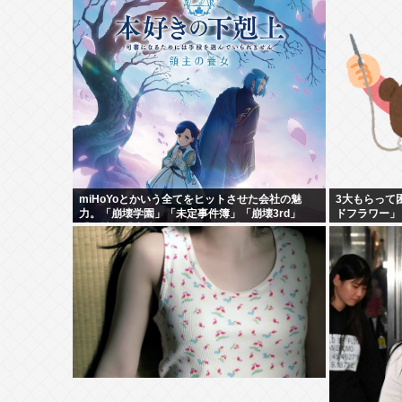
miHoYoとかいう全てをヒットさせた会社の魅
3大もらって
力。「崩壊学園」「未定事件簿」「崩壊3rd」
ドフラワー」
「原神」「崩壊スターレイル」「ゼンゼロ」