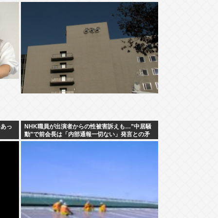
~あっ
NHK職員が出演者からの性被害訴えも…”中居騒
動”で前会長は「内部通報一切ない」発言との矛
盾を広報を直撃