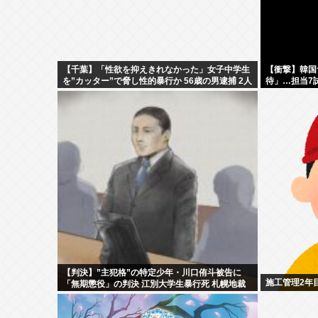
【千葉】「性欲を抑えきれなかった」女子中学生
【衝撃】韓国
を”カッター”で脅し性的暴行か 56歳の男逮捕 2人
待」…担当7
に面識なし
【判決】”主犯格”の特定少年・川口侑斗被告に
施工管理2年
「無期懲役」の判決 江別大学生暴行死 札幌地裁