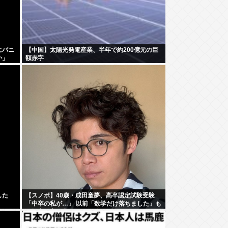
にバニ
【中国】太陽光発電産業、半年で約200億元の巨
か」
額赤字
した
【スノボ】40歳・成田童夢、高卒認定試験受験
「中卒の私が…」 以前「数学だけ落ちました」も
AI採点で高得点