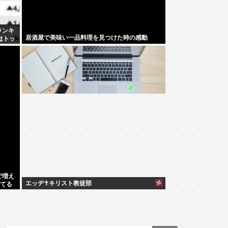
ランキ
居酒屋で美味い一品料理を見つけた時の感動
はトッ
で増え
エッヂ✝️キリスト教徒部
してる