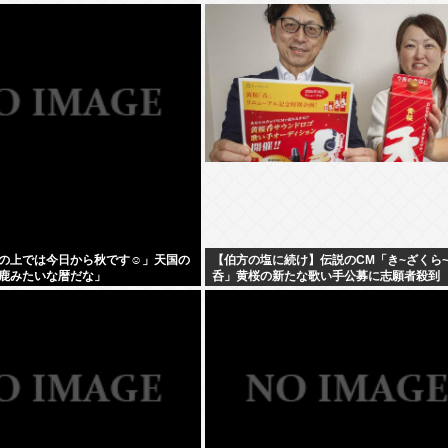
の上では今日から秋です☺」天国の
【伯方の塩に続け】伝説のCM「き~ざくら
鹿みたいな暦だな」
呑」黄桜の新たな歌い手公募に志願者殺到