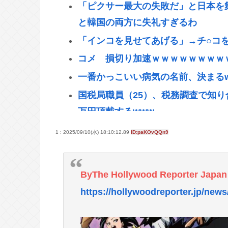
「ピクサー最大の失敗だ」と日本を
と韓国の両方に失礼すぎるわ
「インコを見せてあげる」→チ○コ
コメ 損切り加速ｗｗｗｗｗｗｗｗ
一番かっこいい病気の名前、決まるw w w
国税局職員（25）、税務調査で知り
万円頂戴するwww
高配当をうたった「みんなで大家さん
1 : 2025/09/10(水) 18:10:12.89
ID:paKOvQQn9
【九州名物】鶏刺し食べた医師、全
へずまりゅう、被災地で発熱。現地
ByThe Hollywood Reporter Jap
だったな
https://hollywoodreporter.jp/news
【衝撃】ジャンポケ斉藤の被害女性「
ムカついたから示談しなかった」←