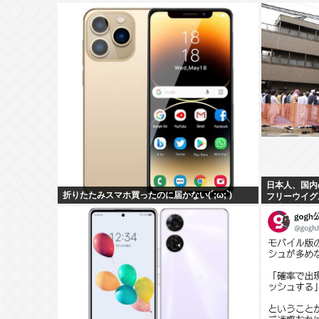
日本人、国内
折りたたみスマホ買ったのに届かない(´;ω;`)
フリーウイグ
意味不明の集