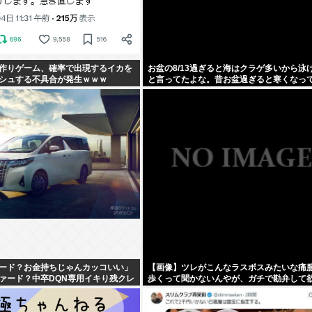
作りゲーム、確率で出現するイカを
お盆の8/13過ぎると海はクラゲ多いから泳
シュする不具合が発生ｗｗｗ
と言ってたよな。昔お盆過ぎると寒くなっ
し
ード？お金持ちじゃんカッコいい」
【画像】ツレがこんなラスボスみたいな痛
ァード？中卒DQN専用イキり残クレ
歩くって聞かないんやが、ガチで勘弁して
ww」