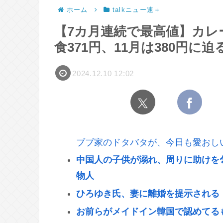
ホーム
talkニュー速＋
【7カ月連続で最高値】カレ
食371円、11月は380円に迫る
2024.12.10 12:02
ブブ家のドタバタが、今日も愛おし
中国人の子供が溺れ、周りに助けを
物人
ひろゆき氏、妻に離婚を提示される
お前らがメイドイン韓国で認めてるも