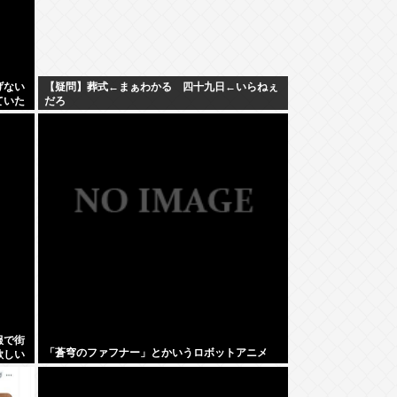
げない
【疑問】葬式←まぁわかる 四十九日←いらねぇ
ていた
だろ
服で街
「蒼穹のファフナー」とかいうロボットアニメ
欲しい