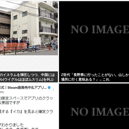
のイスラムを弾圧しつつ、中国には
Z世代「長野県に行ったことがない。山しか
ル(ウイグルはほぼムスリム)を叫ぶ
場所に行く意味ある？」←これ
団になってしまう