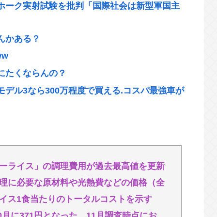
ホーク実射試験を批判「国際社会は新型軍国主
んかある？
w
にたくならんの？
デル3なら300万程度で買える.コスパ最強車が
外出られない」難聴で夫・ペーと「筆談」…自
くん！焼肉のタレ買ってきてくれる？」ワイ
ーライス」の調理費用が過去最高値を更新
理に必要な原材料や光熱費などの価格（全
「ムテキング」、ガチで最強すぎるwww
イス1食当たりのトータルコストを示す
「ムテキング」、ガチで最強すぎる
0月に371円となった。11月調査時点にお