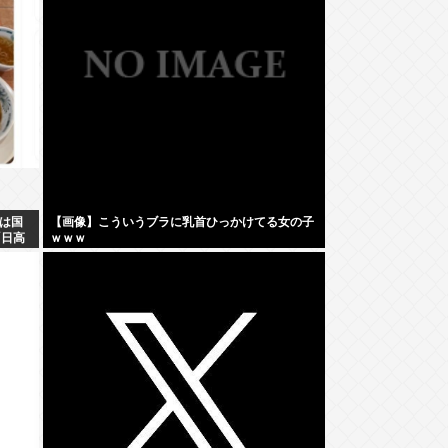
は国
【画像】こういうブラに乳首ひっかけてる女の子
「日高
ｗｗｗ