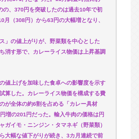
が1mm小さくなった」 刃物店「刃の欠けを直
のの、370円を突破したのは過去10年で初
削れてサイズが変わるのは当たり前なんです
10月（308円）から63円の大幅増となり、
！！
ス」の値上がりが、野菜類を中心とした
う風潮
ち消す形で、カレーライス物価は上昇基調
の値上げを加味した食卓への影響度を示す
試算した。カレーライス物価を構成する費
のが全体の約6割を占める「カレー具材
円増の201円だった。輸入牛肉の価格は円
ャガイモ・ニンジン・タマネギ（野菜類）
ら大幅な値下がりが続き、3カ月連続で前