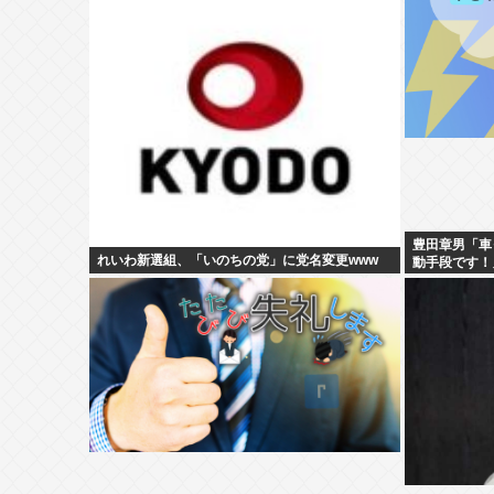
豊田章男「車
れいわ新選組、「いのちの党」に党名変更www
動手段です！