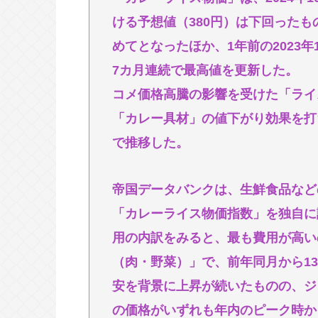
【クレーマー】「研いでもらったら刃
ける予想値（380円）は下回ったも
して研ぎ上げる以上、物理的に鉄が
めてとなったほか、1年前の2023年
が…」
7カ月連続で最高値を更新した。
海外旅行したことある人来て！！！
コメ価格高騰の影響を受けた「ライ
一番うまい葉っぱがほうれん草とい
「カレー具材」の値下がり効果を打
で推移した。
Powered by livedoor 相互RSS
帝国データバンクは、生鮮食品など
「カレーライス物価指数」を独自に
用の内訳をみると、最も費用が高い
（肉・野菜）」で、前年同月から13
安を背景に上昇が続いたものの、ジ
の価格がいずれも年内のピーク時か