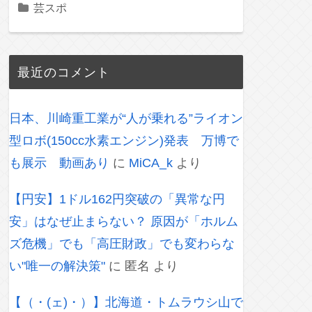
芸スポ
最近のコメント
日本、川崎重工業が“人が乗れる”ライオン
型ロボ(150cc水素エンジン)発表 万博で
も展示 動画あり
に
MiCA_k
より
【円安】1ドル162円突破の「異常な円
安」はなぜ止まらない？ 原因が「ホルム
ズ危機」でも「高圧財政」でも変わらな
い"唯一の解決策"
に
匿名
より
【（・(ェ)・）】北海道・トムラウシ山で