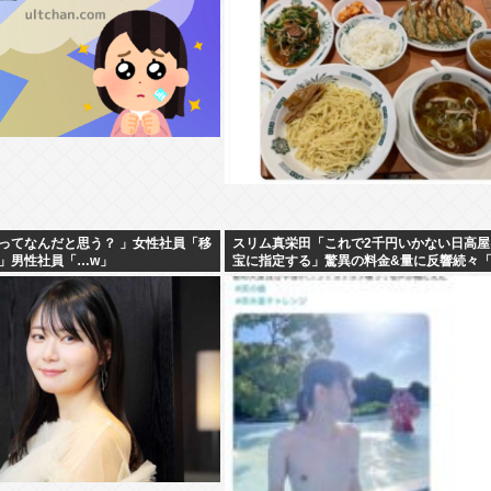
ってなんだと思う？ 」女性社員「移
スリム真栄田「これで2千円いかない日高屋
」男性社員「…w」
宝に指定する」驚異の料金&量に反響続々
屋恐るべし！」