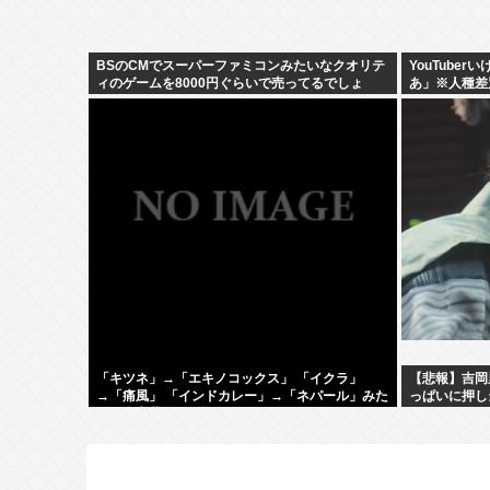
BSのCMでスーパーファミコンみたいなクオリテ
YouTube
ィのゲームを8000円ぐらいで売ってるでしょ
あ」※人種差
「キツネ」→「エキノコックス」 「イクラ」
【悲報】吉岡
→「痛風」 「インドカレー」→「ネパール」みた
っぱいに押し
いな合言葉でしか話せない人いるでしょ？