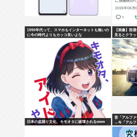
1990年代って、スマホもインターネットも無いの
【画像】部屋
に今の時代よりもカッコ良いよな
見るとクラッ
昔「アルファ
日本の盆踊り文化、キモオタに破壊されるwww
→今「アルフ
カーじゃんw