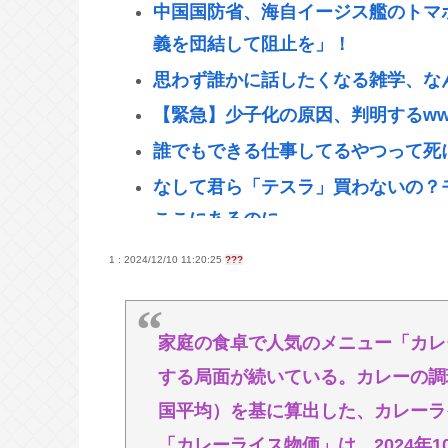
中国国防省、海自イージス艦のトマ
義を団結して阻止を」！
思わず誰かに話したくなる雑学、な
【緊急】少子化の原因、判明するww
誰でもできる仕事してるやつって死
なして君ら「テスラ」買わないの？モ
ここにあるのに
林家パー子、認知症が進行「一人で
1 : 2024/12/10 11:20:25
???
宅全焼から約1年
【悲報】休日BBQ上司さん「ワイ
家庭の食卓で人気のメニュー「カレ
「！！？」www
する局面が続いている。カレーの調
【衝撃】ハンターハンターの新能力
国平均）を基に算出した、カレーラ
【悲報】ハンターハンターの新能力
「カレーライス物価」は、2024年1