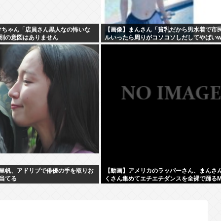
rいけちゃん「店員さん黒人なの怖いな
【画像】まんさん「貧乳だから男水着で市
別の意図はありません
ルいったら周りがコソコソしだしてやばいw
5万いいね
里帆、アドリブで俳優の手を取りお
【動画】アメリカのラッパーさん、まんさ
当てる
くさん集めてエチエチダンスを全裸で踊るM
撮ってしまう❤