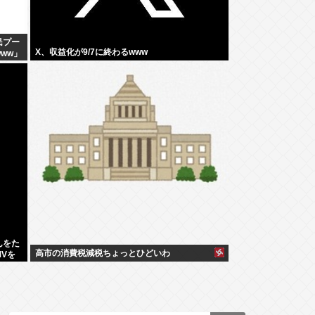
民プー
X、収益化が9/7に終わるwww
ww」
んをた
高市の消費税減税ちょっとひどいわ
Vを