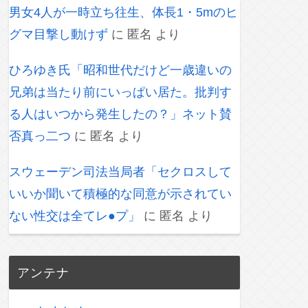
男女4人が一時立ち往生、体長1・5mのヒ
グマ目撃し動けず
に
匿名
より
ひろゆき氏「昭和世代だけど一歳違いの
兄弟は当たり前にいっぱい居た。批判す
る人はいつから発生したの？」ネット賛
否真っ二つ
に
匿名
より
スウェーデン司法当局者「セクロスして
いいか聞いて積極的な同意が示されてい
ない性交は全てレ●プ」
に
匿名
より
アンテナ