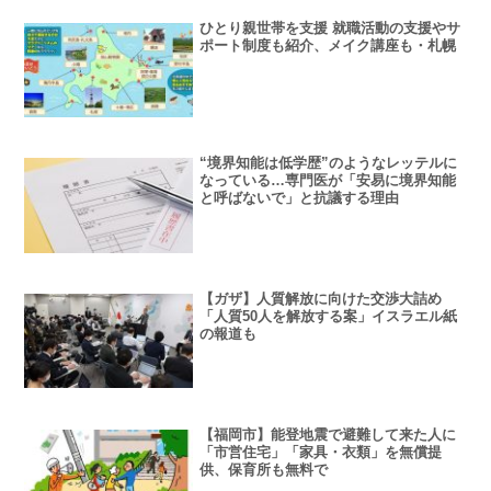
ひとり親世帯を支援 就職活動の支援やサ
ポート制度も紹介、メイク講座も・札幌
“境界知能は低学歴”のようなレッテルに
なっている…専門医が「安易に境界知能
と呼ばないで」と抗議する理由
【ガザ】人質解放に向けた交渉大詰め
「人質50人を解放する案」イスラエル紙
の報道も
【福岡市】能登地震で避難して来た人に
「市営住宅」「家具・衣類」を無償提
供、保育所も無料で