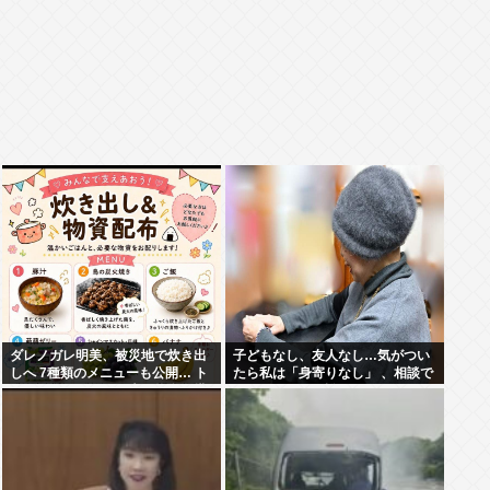
ダレノガレ明美、被災地で炊き出
子どもなし、友人なし…気がつい
しへ 7種類のメニューも公開… ト
たら私は「身寄りなし」 、相談で
ラック、バスなどに大量物資を搭
きるのはどこの誰？
載して熊本へ