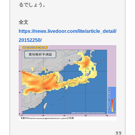
【悲報】プーチン「あえて申し上げます。 助けてく
るでしょう。
ださい。」
【悲報】海外転出した外国人への児童手当“過誤払
全文
い” こども家庭庁「不正受給の件数・総額は把握し
https://news.livedoor.com/lite/article_detail/
ていない」
20152250/
【急募】敵「きのこ派？たけのこ派？」←こいつを
少しだけイラつかせる回答
X「アスペの検査した結果www」
【高市】愛国者「正式に選ばれた総理大臣に背く事
は国体に背く事に等しい。誰が主人かハッキリさせ
るべき」
Powered by livedoor 相互RSS