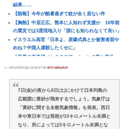
結果……
【朗報】今年が酷暑過ぎて蚊が全く居ない件
【胸熱】中居正広、熊本に人知れず支援か 10年前
の震災では3度現地入り「誰にも知られなくて良い」
イスラエル高官「日本よ、原爆式典とか被害者面や
めね？中国人虐殺したくせに」
「世界の売春婦（セクロスワーカー）の数と割合」
反論「そんなはずはない日本は上位なはずだ」←こ
1 : 2021/05/07(金) 19:02:47.90
ID:C+qNUyKx9
れ
中村江里子アナ フジテレビ時代に経費精算をしなか
ったまさかの理由明かす
7日(金)の夜から8日(土)にかけて日本列島の
広範囲に黄砂が飛来するでしょう。気象庁は
ジャンポケ斉藤の弁護士「ロケバスには運転手い
た。常識的に考えてフェラさせるわけないでしょ」
「黄砂に関する全般気象情報」を発表。西日
【過去最高額】夏のボーナス、平均104万2537円 初
本や東日本では視程が10キロメートル未満と
の100万円超
なり、所によっては5キロメートル未満とな