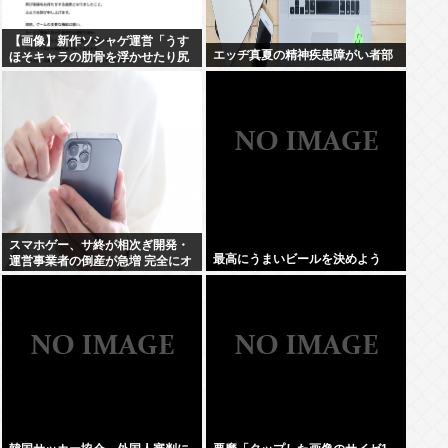
【画像】新作ソシャゲ運営「うす
エッヂ真夏の精神疾患障がい者部
ほそキャラの肋骨を浮かせたり尻
をデカ尻にしたりして遊んでたら
リリース遅れました」
スマホゲー、サ終が相次ぎ開発・
最高にうまいビールを決めよう
運営事業者の倒産が急増 完全にオ
ワコンか