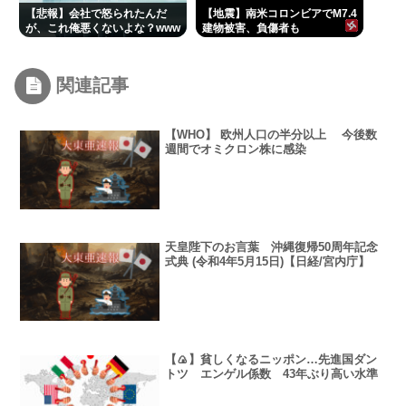
【悲報】会社で怒られたんだ
【地震】南米コロンビアでM7.4
が、これ俺悪くないよな？www
建物被害、負傷者も
関連記事
【WHO】 欧州人口の半分以上 今後数
週間でオミクロン株に感染
天皇陛下のお言葉 沖縄復帰50周年記念
式典 (令和4年5月15日)【日経/宮内庁】
【🍙】貧しくなるニッポン…先進国ダン
トツ エンゲル係数 43年ぶり高い水準