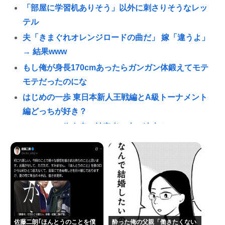
「部屋に学習机ありそう」以外に刺さりそうなレッ
テル
夫「きまぐれオレンジロードの曲だ」 嫁「違うよ」
→ 結果www
もし俺が身長170cmあったらガンガン体鍛えてモテ
モテだったのにな
はじめの一歩 東日本新人王戦編とA級トーナメント
編どっちが好き？
アルコール依存症の被害者・山口達也さん、セミの
抜け殻を見て深い事を言ってファン絶賛が集まる！
マツコ、太った理由をついに自覚 「おかしいなと思
ってたのよ、なんで？って」
「黒瀬深」「テキサス親父」消えたネトウヨ論客の
魅力🥺
ニコニコ動画がオワコンになった原因はなんだった
佐藤二朗｢ほんとうのことを僕
酔った俺の父親「働きたくない