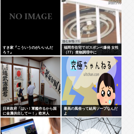
だよ」とツンデレな晋さん
すき家『こういうのがいいんだ
福岡市住宅でガスボンベ爆発 女性
ろ？』
（77）煮物調理中に
日本政府「はい！軍艦作るから国
最高の風俗って結局ソープなんだ
に金属供出してー！」欧米人
よ
「don’t stop！」日本人「？」