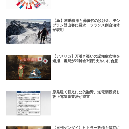
【🏔】救助費用と葬儀代の預け金、モン
ブラン登山客に要求 フランス側自治体
が表明
【アメリカ】万引き疑いの認知症女性を
逮捕、当局が和解金3億円支払いに合意
原発建て替えに公的融資、送電網投資も
改正電気事業法が成立
【日刊ゲンダイ】ヒトラー政権も保存に