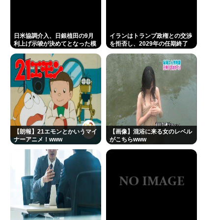
日米協調介入、日銀植田の9月
イランはトランプ政権との交渉
利上げ示唆が決めてとなった模
を拒否し、2029年の任期終了
様
まで待つと表明した
【朗報】21エモンとかいうマイ
【画像】混浴に来る女のレベル
ナーアニメ！www
がこちらwww