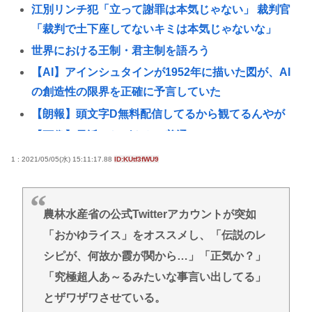
江別リンチ犯「立って謝罪は本気じゃない」 裁判官
「裁判で土下座してないキミは本気じゃないな」
世界における王制・君主制を語ろう
【AI】アインシュタインが1952年に描いた図が、AI
の創造性の限界を正確に予言していた
【朗報】頭文字D無料配信してるから観てるんやが
【画像】最近のおばさん、普通にエッッッい
佐藤二朗｢ほんとうのことを僕の口からは何ひとつ言
1 : 2021/05/05(水) 15:11:17.88
ID:KUtf3fWU9
えなくて､言葉にできぬ悔しさを日々感じておりま
す｣
農林水産省の公式Twitterアカウントが突如
台風15号、東京直撃www
「おかゆライス」をオススメし、「伝説のレ
はじめの一歩 東日本新人王戦編とA級トーナメント
シピが、何故か霞が関から…」「正気か？」
編どっちが好き？
「究極超人あ～るみたいな事言い出してる」
マツコ、太った理由をついに自覚 「おかしいなと思
とザワザワさせている。
ってたのよ、なんで？って」