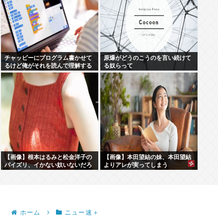
チャッピーにプログラム書かせて
原爆がどうのこうのを言い続けて
るけど俺がそれを読んで理解する
る奴らって
速度の方が遅くて悲しくなってき
た…(´;ω;`)
【画像】根本はるみと松金洋子の
【画像】本田望結の妹、本田望結
パイズリ、イかない奴いないだろ
よりアレが実ってしまう
www
ホーム
ニュー速＋