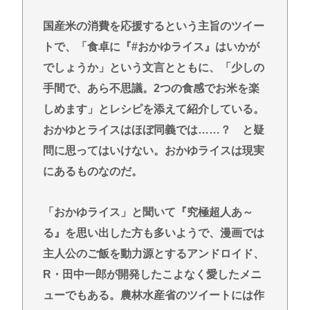
「黒瀬深」「テキサス親父」消えたネトウヨ論客の
国産米の消費を応援するという主旨のツイー
魅力🥺
トで、「食卓に『#おかゆライス』はいかが
ニコニコ動画がオワコンになった原因はなんだった
でしょうか」という文言とともに、「少しの
の？
手間で、あら不思議。2つの食感でお米を楽
【急募】バスタブの水アカ落とす最強のやつ
しめます」とレシピを添えて紹介している。
おかゆとライスはほぼ同義では……？ と疑
Powered by livedoor 相互RSS
問に思ってはいけない。おかゆライスは現実
にあるものなのだ。
「おかゆライス」と聞いて『究極超人あ～
る』を思い出した方も多いようで、漫画では
主人公のご飯を動力源とするアンドロイド、
R・田中一郎が開発したこよなく愛したメニ
ューでもある。農林水産省のツイートには作