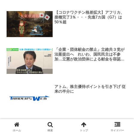
【コロナワクチン格差拡大】アフリカ、
接種完了3％・・・先進7カ国（G7）は
50％超
「企業・団体献金の禁止」立維共３党が
法案提出へ れいわ、国民民主は不参
加…立憲が政治団体による献金を容認し
ていることに反発
アトム、株主優待ポイントを引き下げ 従
来の半分に
【北海道】大量の使用済みティッシュを
警察署の入口に捨てる…50歳の男を逮捕
ホーム
検索
トップ
サイドバー
「警察に腹を立ててやった」 函館市