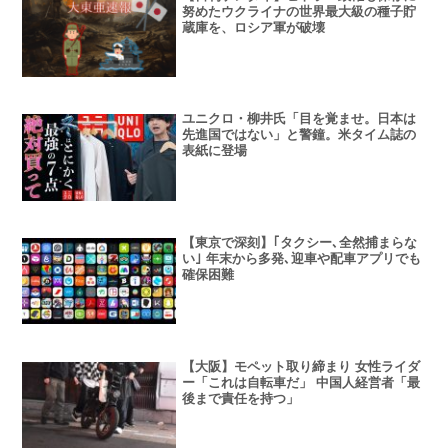
努めたウクライナの世界最大級の種子貯
蔵庫を、ロシア軍が破壊
ユニクロ・柳井氏「目を覚ませ。日本は
先進国ではない」と警鐘。米タイム誌の
表紙に登場
【東京で深刻】｢タクシー､全然捕まらな
い｣ 年末から多発､迎車や配車アプリでも
確保困難
【大阪】モペット取り締まり 女性ライダ
ー「これは自転車だ」 中国人経営者「最
後まで責任を持つ」