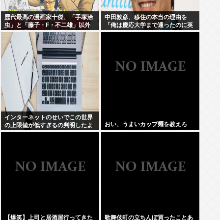
歴代最高の漫画家十傑、「手塚治
中田敦彦、移住の本当の理由を
虫」と「藤子・F・不二雄」以外
「俺は慶応大学まで通ったのに英
に誰を選んでも異論が出るwww
語話せない。日本の英語教育はお
かしい」
インターネットのせいでこの世界
おい、うまいカップ麺を教えろ
の上限値が低すぎるの判明したよ
な
【爆笑】上司と居酒屋行ってきた
歌舞伎町の立ちんぼ買ったことあ