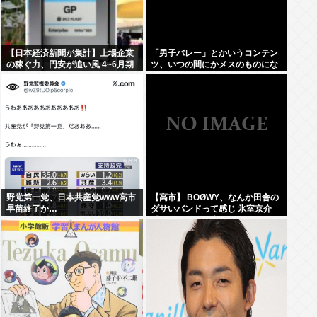
【日本経済新聞が集計】上場企業
「男子バレー」とかいうコンテン
の稼ぐ力、円安が追い風 4~6月期
ツ、いつの間にかメスのものにな
の純利益7割増…半導体関連や自
るwww
動車、電子部品、産業機器など幅
広い業種で業績が拡大
野党第一党、日本共産党www高市
【高市】 BOØWY、なんか田舎の
早苗終了か…
ダサいバンドって感じ 氷室京介
「お肉屋さんで生まれました」