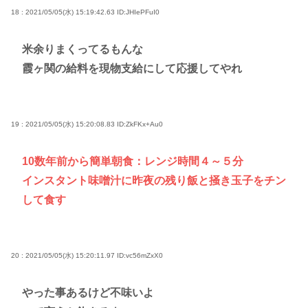
18 : 2021/05/05(水) 15:19:42.63
ID:JHIePFuI0
米余りまくってるもんな
霞ヶ関の給料を現物支給にして応援してやれ
19 : 2021/05/05(水) 15:20:08.83
ID:ZkFKx+Au0
10数年前から簡単朝食：レンジ時間４～５分
インスタント味噌汁に昨夜の残り飯と掻き玉子をチン
して食す
20 : 2021/05/05(水) 15:20:11.97
ID:vc56mZxX0
やった事あるけど不味いよ