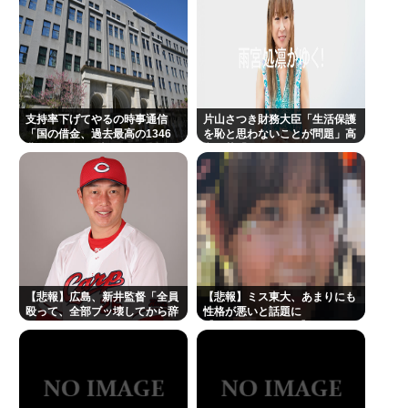
支持率下げてやるの時事通信
片山さつき財務大臣「生活保護
「国の借金、過去最高の1346
を恥と思わないことが問題」高
兆円。国民1人当たりの借金は
市早苗「さもしい人のせいで国
約1095万円に」
が滅びる」
【悲報】広島、新井監督「全員
【悲報】ミス東大、あまりにも
殴って、全部ブッ壊してから辞
性格が悪いと話題に
めたい」
【Pickup08082942】