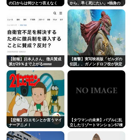
の？
の口からは何ひとつ言えなく
から、早く死にたい」⇦独身の
て､言葉にできぬ悔しさを日々
ままなら、ほどほどな労働で良
【急募】バスタブの水アカ落とす最強のやつ
感じております｣
かったのにな。 自己責任だよ
最新の吉澤ひとみさん、元気そう
【動画】ひろゆきさん、嫁のゆかさんとネット番組
に出演も、ひろゆきの様子がおかしいと話題に…
佐藤二朗、胸中吐露「”ほんとうのこと”を僕の口か
【朗報】日本人さん、徴兵賛成
らは何ひとつ言えなくて…言葉にできぬ悔しさ」
【衝撃】実写映画版「ゼルダの
派が29％まで上がるwww
伝説」、ガノンドロフ役が決定
Powered by livedoor 相互RSS
【悲報】21エモンとか言うマイ
【タワマンの未来】バブルに乱
ナーアニメ！
立したリゾートマンション57棟
が一斉に老朽化。外壁はボロボ
ロ、地下には水が溜まる