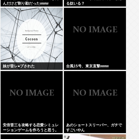
んだけど割り勘だったwww
る奴いる？
妹が昔レ●プされた
台風15号、東京直撃www
安倍晋三を攻略する恋愛シミュレ
あのショートスリーパー、ガチで
ーションゲームを作ろうと思う。
すごいやん
プロポーズの時も「その指輪は何