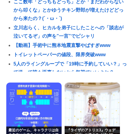
ここ数年「どっちもどっち」とか「まだわからない
から叩くな」とかゆうチキン野郎が増えたけどどっ
から来たの？(´・ω・`)
立川志らく、ヒカルを弟子にしたことへの「談志が
泣いてるぞ」の声を”一言”でピシャリ
【動画】手術中に熊本地震直撃やばすぎwww
トイレットペーパーの値段、限界突破www
5人のライングループで「19時に予約していい？」っ
て送って誰も返事しないから無視でいいよね？
影山優佳、フォトエッセイが販売から 5日で重版決
定！未公開ランジェリーカットを公開
医療脱毛・脱毛サロンを考えてるんだが！脱毛モメ
ンいるか？？
ローソン、店内調理で「焼きそば」”炒めロボ”導入
拡大😲
最近のゲーム、キャラクリは自
『ライザのアトリエ3』ウェデ