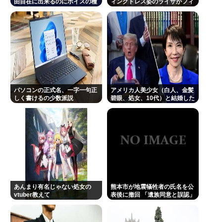
三山凌輝が妻・趣里との「キス・濡れ場禁止ルー
由自在に出来るのにボイスの種
ィングドレス姿のライザがフィ
類は少なすぎる問題
ギュア化キタ───(ﾟ
ル」を破って既婚の元宝塚女優・花乃まりあと連日
∀ﾟ)───!!!!!
密会《直撃後にもホテルへ…》
ジャンポケ斉藤「同意があったんです。本当です。
信じて下さい」 ←何でこの主張が通らないの？
(ヽ´ん`)「手術が始まった…大丈夫大丈夫落ち着け」
医師「キャー地震よー！」(;ﾟんﾟ)「！？」
パソコンの正式名、一字一句正
アメリカ人美少女（白人、金髪
しく書けるの少数派説
碧眼、処女、10代）と結婚した
元TBS山本里菜アナ、離婚を報告 4年間の結婚生活は
いんだが、どうすればいいか教
えろ
「宝物」…「話し合いを重ねた結果」決断
日本の芸能人、続々と日本脱出
Powered by livedoor 相互RSS
あんまり有名じゃない処女の
熊本市が地震犠牲者の氏名を公
vtuber教えて
表後に撤回 「遺族同意と誤認」