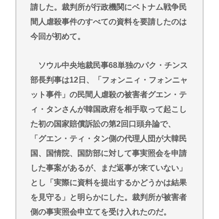
請した。裁判所が行政機関にベトナム戦争民
間人虐殺事件のすべての資料を要請したのは
今回が初めて。
ソウル中央地裁民事68単独のパク・チンス
部長判事は12日、「フォンニィ・フォンニャ
ット事件」の民間人虐殺の被害者グエン・テ
ィ・タンさんが韓国政府を相手取って起こし
た初の国家賠償訴訟の第2回口頭弁論で、
「グエン・ティ・タン側の代理人団が大韓民
国、国情院、国防部に対して事実照会を申請
した事案があるが、まだ返事が来ていない」
とし「実際に資料を提出するかどうかは結果
を見守る」と明らかにした。裁判所が被害者
側の事実照会申立てを受け入れたのだ。