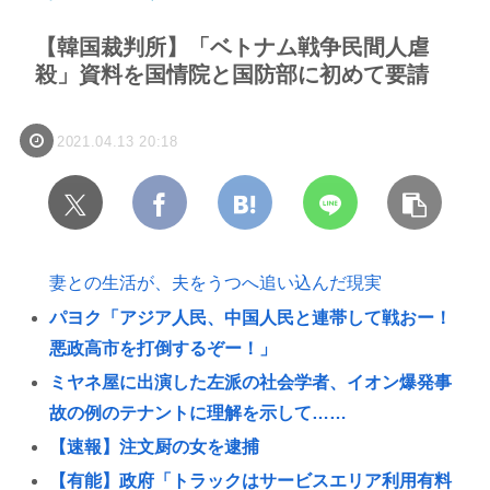
【韓国裁判所】「ベトナム戦争民間人虐
殺」資料を国情院と国防部に初めて要請
2021.04.13 20:18
妻との生活が、夫をうつへ追い込んだ現実
パヨク「アジア人民、中国人民と連帯して戦おー！
悪政高市を打倒するぞー！」
ミヤネ屋に出演した左派の社会学者、イオン爆発事
故の例のテナントに理解を示して……
【速報】注文厨の女を逮捕
【有能】政府「トラックはサービスエリア利用有料