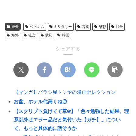
東亜
ベトナム
ミリタリー
右翼
思想
戦争
海外
社会
裁判
韓国
シェアする
【マンガ】バラシ屋トシヤの漫画セレクション
お盆、ホテル代高くね🤨
【スクリプト負けてて草w】「色々勉強した結果、理
系以外はエラー品だと気付いた【ガチ】」につい
て、もっと具体的に話そうか