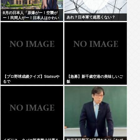
8月の日本人「原爆がー！空襲が
あれ？日本軍て超悪くない？
ー！民間人がー！日本人はかわい
そうな被害者！」→いやおまえら
は加害者だろごまかすなwww
【プロ野球成績クイズ】Statsuや
【急募】新千歳空港の美味しいご
るで
飯