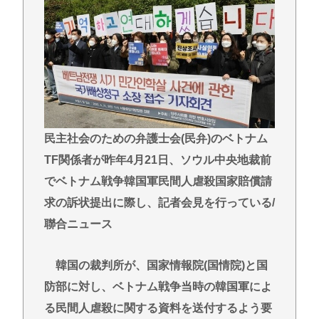
誹謗中傷にさらされた経緯がこちら…
医療脱毛・脱毛サロンを考えてるんだが！脱毛モメ
ンいるか？？
ジャンポケ斉藤「同意があったんです。本当です。
信じて下さい」 ←何でこの主張が通らないの？
(ヽ´ん`)「手術が始まった…大丈夫大丈夫落ち着け」
民主社会のための弁護士会(民弁)のベトナム
医師「キャー地震よー！」(;ﾟんﾟ)「！？」
TF関係者が昨年4月21日、ソウル中央地裁前
Powered by livedoor 相互RSS
でベトナム戦争韓国軍民間人虐殺国家賠償請
求の訴状提出に際し、記者会見を行っている/
聯合ニュース
韓国の裁判所が、国家情報院(国情院)と国
防部に対し、ベトナム戦争当時の韓国軍によ
る民間人虐殺に関する資料を送付するよう要