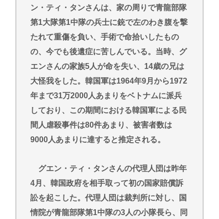
ン・ティ・タンさんは、家の周りで青龍部隊
第1大隊第1中隊の兵士に銃で左のわき腹を撃
たれて重傷を負い、手術で命拾いしたもの
の、今でも後遺症に苦しんでいる。当時、グ
エンさんの家族5人が命を失い、14歳の兄は
大怪我をした。韓国軍は1964年9月から1972
年まで31万2000人あまりをベトナムに派兵
しており、この期間における韓国軍による民
間人虐殺事件は80件あまり、被害者数は
9000人あまりに達すると推定される。
グエン・ティ・タンさんの代理人団は昨年
4月、韓国政府を相手取って初の国家賠償訴
訟を起こした。代理人団は裁判所に対し、国
情院が青龍部隊第1中隊の3人の小隊長ら、同