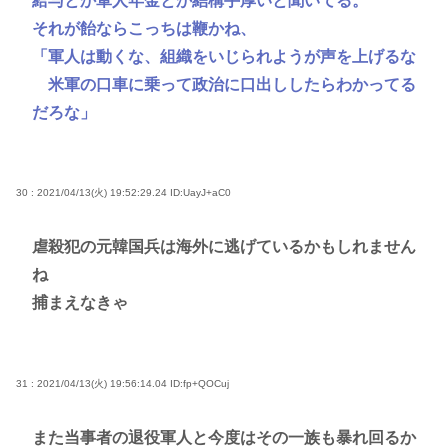
給与とか軍人年金とか結構手厚いと聞いてる。
それが飴ならこっちは鞭かね、
「軍人は動くな、組織をいじられようが声を上げるな
米軍の口車に乗って政治に口出ししたらわかってる
だろな」
30 : 2021/04/13(火) 19:52:29.24
ID:UayJ+aC0
虐殺犯の元韓国兵は海外に逃げているかもしれません
ね
捕まえなきゃ
31 : 2021/04/13(火) 19:56:14.04
ID:fp+QOCuj
また当事者の退役軍人と今度はその一族も暴れ回るか