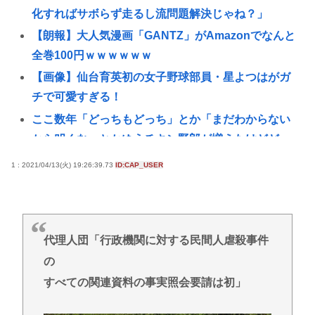
化すればサボらず走るし流問題解決じゃね？」
【朗報】大人気漫画「GANTZ」がAmazonでなんと
全巻100円ｗｗｗｗｗｗ
【画像】仙台育英初の女子野球部員・星よつはがガ
チで可愛すぎる！
ここ数年「どっちもどっち」とか「まだわからない
から叩くな」とかゆうチキン野郎が増えたけどどっ
から来たの？(´・ω・`)
1 : 2021/04/13(火) 19:26:39.73
ID:CAP_USER
【動画】手術中に熊本地震直撃やばすぎwww
緊縮財政論者として知られる大物財務官僚、高市早
苗の逆鱗に触れ左遷
代理人団「行政機関に対する民間人虐殺事件
【悲報】「ブロック人数を調べるよ！」←好奇心で
の
開いたら終わるサイトだった【HotTweets】
すべての関連資料の事実照会要請は初」
イギリス、タバコ販売禁止法案を可決www
動画配信中に亡くなったMINAさん（みなちゃん）が