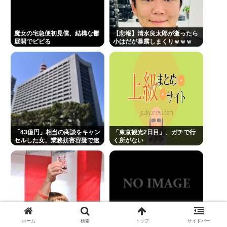
魔女の宅急便初見僕、結構な鬱
【悲報】清水良太郎が逝ったら
展開でビビる
小はだが暴露しまくりｗｗｗ
「43億円」相当の商談をキャン
「東京観光2日目」、ガチで行
セルした女、業務妨害容疑で逮
く所がない
捕www
ホーム
検索
トップ
サイドバー