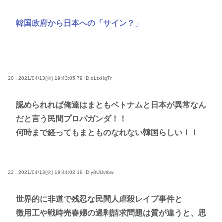
韓国政府から日本への「サイン？」
20 : 2021/04/13(火) 19:43:05.79
ID:oLtxHqTr
認められれば俺達はまともベトナムと日本が異常なん
だと言う民間プロパガンダ！！
何時まで経ってもまとものなれない韓国らしい！！
22 : 2021/04/13(火) 19:44:02.19
ID:y8UUvtbw
世界的に非道で残忍な民間人虐殺レイプ事件と
徴用工や戦時売春婦の過剰請求問題は質が違うと、思