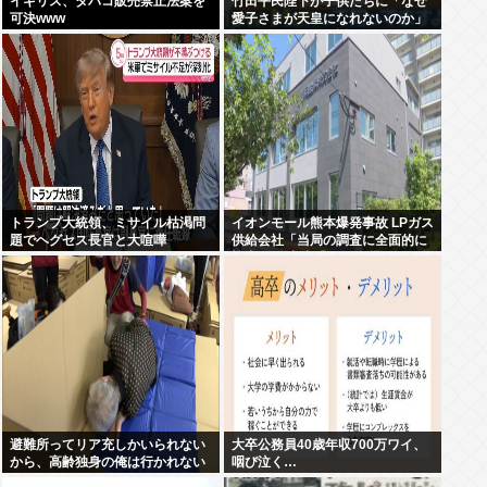
イギリス、タバコ販売禁止法案を
竹田平民陛下が子供たちに「なぜ
可決www
愛子さまが天皇になれないのか」
をわかりやすく解説してしまう
トランプ大統領、ミサイル枯渇問
イオンモール熊本爆発事故 LPガス
題でヘグセス長官と大喧嘩
供給会社「当局の調査に全面的に
協力」 経産省「LPガス爆発の可能
性が高いとする見解で一致」と発
表
避難所ってリア充しかいられない
大卒公務員40歳年収700万ワイ、
から、高齢独身の俺は行かれない
咽び泣く…
わ