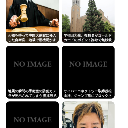
刃物を持って中国大使館に侵入
早稲田大生、複数名がゴールド
した自衛官、地裁で動機明かす
カードのポイント詐欺で無銭飲
「中国の強硬な外交方針を変え
食
させるため」
地震の瞬間の手術室の防犯カメ
サイバーコネクトツー取締役松
ラが開示されてしまう 熊本県八
山洋、ジャンプ垢にブロックさ
代
れてお気持ち表明。何かあった
らまず晒す！これが令和のレス
バや！