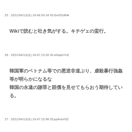
25 : 2021/04/13(火) 19:46:54.34
ID:Gn0SU9Hk
Wikiで読むと吐き気がする。キチゲェの蛮行。
26 : 2021/04/13(火) 19:47:15.00
ID:vGdpbYUZ
韓国軍のベトナム等での悪逆非道ぶり、虐殺暴行強姦
等が明らかになるな
韓国の永遠の謝罪と賠償を見せてもらおう期待してい
る。
27 : 2021/04/13(火) 19:47:15.96
ID:pp9vaVGZ