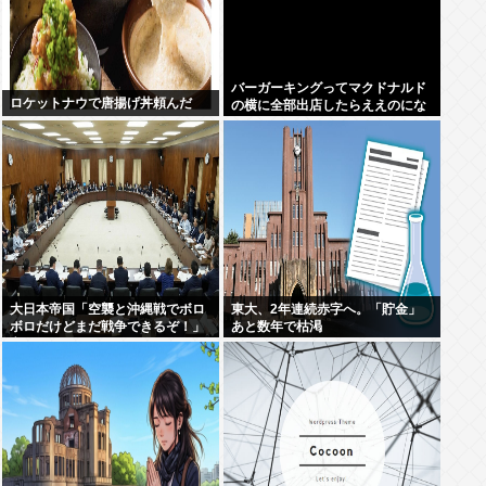
バーガーキングってマクドナルド
ロケットナウで唐揚げ丼頼んだ
の横に全部出店したらええのにな
大日本帝国「空襲と沖縄戦でボロ
東大、2年連続赤字へ。「貯金」
ボロだけどまだ戦争できるぞ！」
あと数年で枯渇
言うほどか？