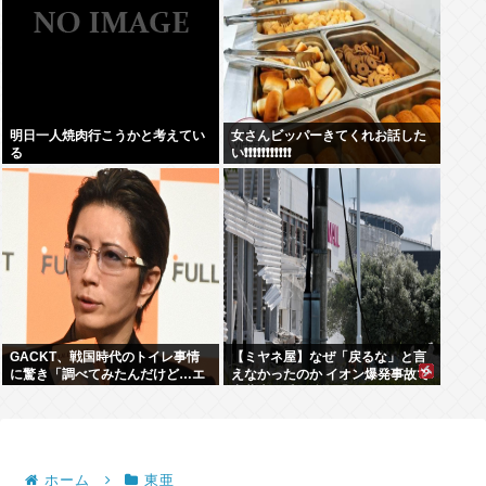
明日一人焼肉行こうかと考えてい
女さんビッパーきてくれお話した
る
い❗❗❗❗❗❗❗❗❗❗❗
GACKT、戦国時代のトイレ事情
【ミヤネ屋】なぜ「戻るな」と言
に驚き「調べてみたんだけど…エ
えなかったのか イオン爆発事故で
グくない？」
斎藤幸平氏も逡巡「ボクもできな
かっただろうなあ」
ホーム
東亜