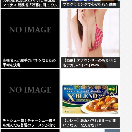
6月の消費支出-3.3%で7か月連続
プログラミングで心が折れた瞬間
マイナス 総務省「貯蓄に回ってい
る可能性」
高橋名人が左手のバネを取るため
【画像】アナウンサーのあまりに
手術を決意
もデカいパイパイwww
チャシュー麺！チャーシュー抜き
【カレー】最近ハマれるルーが無
を頼んだら普通のラーメンが出て
いよなぁ なんかない？
きたんだが、これっておかしくね