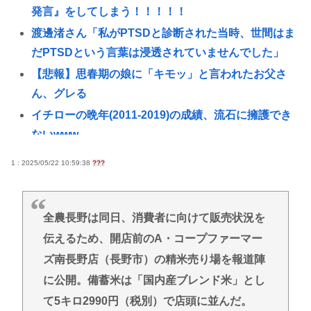
発言』をしてしまう！！！！！
渡邊渚さん「私がPTSDと診断された当時、世間はま
だPTSDという言葉は浸透されていませんでした」
【悲報】思春期の娘に「キモッ」と言われたお父さ
ん、グレる
イチローの晩年(2011-2019)の成績、流石に擁護でき
ないwww
『ヤニねこ』新海誠、水島努、綾辻行人らクリエイ
1 : 2025/05/22 10:59:38
???
ターが絶賛 過激描写はBPOでも議論に
【動画あり】ミスイタリア地方予選、黒人女性が優
勝し炎上
全農長野は同日、消費者に向けて販売状況を
伝えるため、開店前のA・コープファーマー
高市早苗の消費税減税、93%が「賛成」www
ズ南長野店（長野市）の精米売り場を報道陣
首相官邸、"映え"を意識した高市首相熊本訪問の感
動BGM付きムービーを投稿「全部が全部ありがたか
に公開。備蓄米は「国内産ブレンド米」とし
ったです」
て5キロ2990円（税別）で店頭に並んだ。