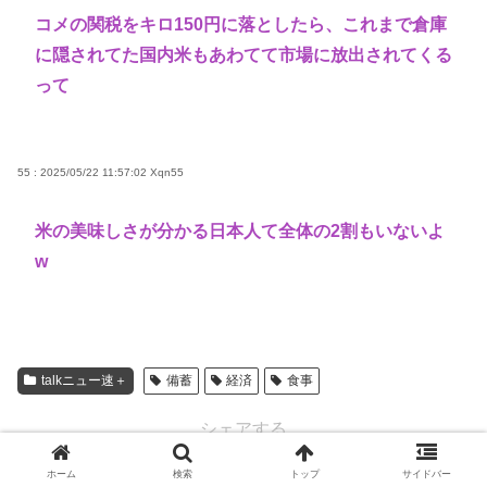
コメの関税をキロ150円に落としたら、これまで倉庫
に隠されてた国内米もあわてて市場に放出されてくる
って
55 : 2025/05/22 11:57:02
Xqn55
米の美味しさが分かる日本人て全体の2割もいないよ
w
talkニュー速＋
備蓄
経済
食事
シェアする
ホーム
検索
トップ
サイドバー