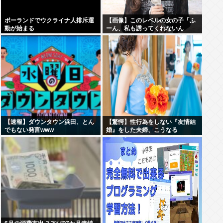
ポーランドでウクライナ人排斥運
【画像】このレベルの女の子「ふ
動が始まる
ーん、私も誘ってくれないん
だ⋯」
【速報】ダウンタウン浜田、とん
【驚愕】性行為をしない『友情結
でもない発言www
婚』をした夫婦、こうなる
⇒･･･！！！