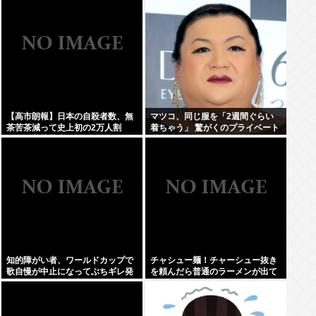
え？
【高市朗報】日本の自殺者数、無
マツコ、同じ服を「2週間ぐらい
茶苦茶減って史上初の2万人割
着ちゃう」 驚がくのプライベート
れ。無茶苦茶生きやすい国になっ
理由を激白
てる件www
知的障がい者、ワールドカップで
チャシュー麺！チャーシュー抜き
歌自慢が中止になってぶちギレ発
を頼んだら普通のラーメンが出て
狂親を殴りまくり大暴れwww
きたんだが、これっておかしくね
え？