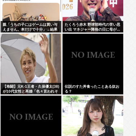
親「うちの子にはゲームは買い与
たくろう赤木 野球部時代の苦い思
えません。本だけで十分」→結果
い出 マネジャー降格の日に母が…
「何も言えなくて」
【格闘】元K-1王者・久保優太(38)
伝説のすた丼食ったことある奴お
が10代女性と再婚「色々言われそ
る？
うですが…」