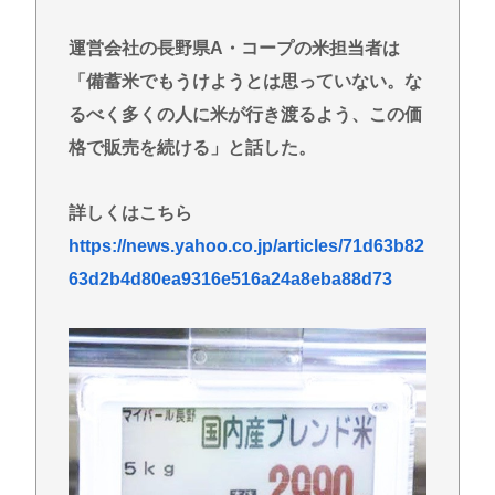
避難所地獄と化す「ずっと同じ食べ物&断水でトイレ
流せず悪臭&床に直接就寝&コロナ感染」
運営会社の長野県A・コープの米担当者は
【高市朗報】日本の自殺者数、無茶苦茶減って史上
「備蓄米でもうけようとは思っていない。な
初の2万人割れ。無茶苦茶生きやすい国になってる件
るべく多くの人に米が行き渡るよう、この価
www
格で販売を続ける」と話した。
【画像】仙台育英のマネージャーさん、首をひねっ
ただけでなぜかウインクしたことにされてしまう
詳しくはこちら
www
https://news.yahoo.co.jp/articles/71d63b82
高橋名人が左手のバネを取るため手術を決意
63d2b4d80ea9316e516a24a8eba88d73
チック症のゆうぽん、久々に見たらめっちゃ悪化し
てた…
Powered by livedoor 相互RSS