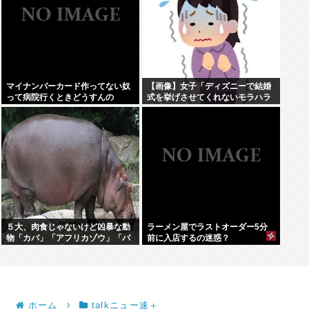
マイナンバーカード作ってない奴
【画像】女子「ディズニーで結婚
って病院行くときどうすんの
式を挙げさせてくれないモラハラ
彼氏。過呼吸になりました。涙が
止まらない」
５大、肉食じゃないけど凶暴な動
ラーメン屋でラストオーダー5分
物「カバ」「アフリカゾウ」「バ
前に入店するの迷惑？
ッファロー」「コーカサスオオカ
ブト」
ホーム
talkニュー速＋