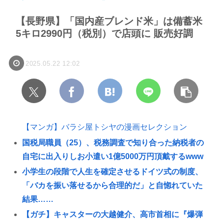
【長野県】「国内産ブレンド米」は備蓄米
5キロ2990円（税別）で店頭に 販売好調
2025.05.22 12:02
【マンガ】バラシ屋トシヤの漫画セレクション
国税局職員（25）、税務調査で知り合った納税者の
自宅に出入りしお小遣い1億5000万円頂戴するwww
小学生の段階で人生を確定させるドイツ式の制度、
「バカを振い落せるから合理的だ」と自惚れていた
結果……
【ガチ】キャスターの大越健介、高市首相に『爆弾