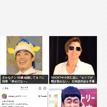
さかなクン 50歳 結婚してる？に
GACKTや小沢仁志に「セリフが
回答 「幸せだな～」
聞き取れない」 日本語作品を字幕
で見る人が増えている背景