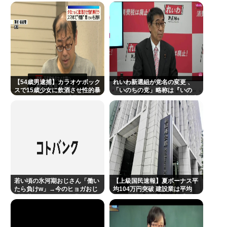
左ハンドル車のデメリット、意外と少ない
飲み放題、スパ利用、駐車場無
るTMG
料…大人29700円
投資とかNISAとか素人なんだけど三井住友のコンサ
ルタントに相談した方がいいのか？
楽しんご “元ジャンポケ斉藤慎二被告求刑懲役7年”に
私見…
【54歳男逮捕】カラオケボック
ジャンポケ斎藤「性行為の許諾は取ったことありま
れいわ新選組が党名の変更 、
スで15歳少女に飲酒させ性的暴
「いのちの党」略称は『いの
せん」
行 スマホで撮影か 千葉
ち』 SNSではTIM・ゴルゴ松本
に言及「ゴルゴ出馬確定」「党
首は決まり」
Powered by livedoor 相互RSS
若い頃の氷河期おじさん「働い
【上級国民速報】夏ボーナス平
たら負けw」→今のヒョガおじ
均104万円突破 建設業は平均
「惣菜たけぇよ..」 自業自得で
200万円超 なお対象は大手163
草
社93万人、全就業者の1%強