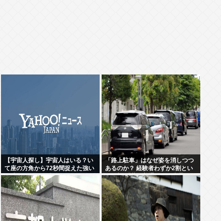
【宇宙人探し】宇宙人はいる？い
「路上駐車」はなぜ姿を消しつつ
て座の方角から72秒間捉えた強い
あるのか？ 経験者わずか2割とい
電波、50年間正体分からぬ
う衝撃!「昔は普通だった光景」が
「Wow！信号」…「合理的に考え
変わり始めた理由とは
ると、宇宙人からの信号の可能
性」