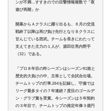
年」の判決
ンが不満…すすきのでの目撃情報複数で「夜
トランプ氏、「出産旅行」禁じる大統領令 米国籍取
遊び再開」か
得を目的とした中国人らの渡米を問題視
【悲報】積水ハウス「地面師に55億円騙し取られ
開幕からＡクラスに躍り出るも、６月の交流
た…」ワイ「会社終わったやろなぁ」→結果www
戦終了以降は再び負け先行となりＢクラスに
【衝撃】元ジャンポケ斉藤慎二側「バス運転手がい
甘んじている西武。チームを長きにわたって
るのにディープキスなんてできない」「Aさんの供述
支えてきた主力の１人が、源田壮亮内野手
には矛盾点」
（32）である。
【岐路】東大さえ赤字、足かせ多く稼げぬ国立大学
法人 研究開発費20年横ばい
「プロ８年目の昨シーズンはシーズン91敗と
左ハンドル車のデメリット、意外と少ない
歴史的大負けの中、主将として全試合出場。
投資とかNISAとか素人なんだけど三井住友のコンサ
チームトップの打率.264を記録し、守備では
ルタントに相談した方がいいのか？
リーグ最多タイの７年連続７度目のゴールデ
ン・グラブ賞を受賞。今シーズンは５年契約
Powered by livedoor 相互RSS
の３年目で、チームトップの推定年俸３億円