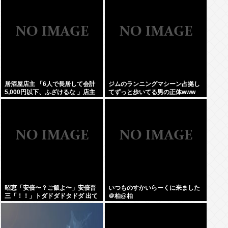
居酒屋店主 「6人で長居して会計
ジムのランニングマシーン占拠し
5,000円以下、ふざけるな 」店主
てずっと歩いてる男の正体www
ぶちギレでネットに晒されるwww
昭恵「安倍〜？ご飯よ〜」安倍晋
いつものすかいらーくに来ました
三「！！」トダドダドタドダ 出て
＠柏@柏
きそうなご飯