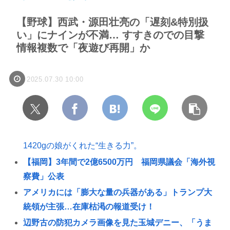
【野球】西武・源田壮亮の「遅刻&特別扱
い」にナインが不満… すすきのでの目撃
情報複数で「夜遊び再開」か
2025.07.30 10:00
1420gの娘がくれた“生きる力”。
【福岡】3年間で2億6500万円 福岡県議会「海外視
察費」公表
アメリカには「膨大な量の兵器がある」トランプ大
統領が主張…在庫枯渇の報道受け！
辺野古の防犯カメラ画像を見た玉城デニー、「うま