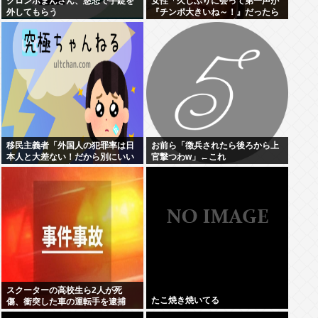
クロンボまんさん、慈悲で手錠を
女性「久しぶりに会って第一声が
外してもらう
『チンポ大きいね～！』だったら
どう思う？ おぱーい大きいねはそ
ういう事なんだよ。」
移民主義者「外国人の犯罪率は日
お前ら「徴兵されたら後ろから上
本人と大差ない！だから別にいい
官撃つわw」←これ
だろ！」←いや良くないよね
スクーターの高校生ら2人が死
たこ焼き焼いてる
傷、衝突した車の運転手を逮捕