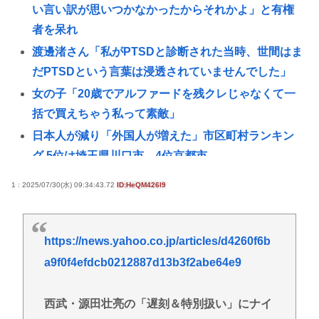
い言い訳が思いつかなかったからそれかよ」と有権
者を呆れ
渡邊渚さん「私がPTSDと診断された当時、世間はま
だPTSDという言葉は浸透されていませんでした」
女の子「20歳でアルファードを残クレじゃなくて一
括で買えちゃう私って素敵」
日本人が減り「外国人が増えた」市区町村ランキン
グ 5位は埼玉県川口市、4位京都市
ショートスリーパー堀さん、高須クリニックに医学
1 : 2025/07/30(水) 09:34:43.72
ID:HeQM426l9
的に詰められてガチ切れwww
おぎやはぎ嘆く パーカー、ハーフパンツに続きボデ
ィーバッグも”ダサい”論争に「なんでおじさんだけ
https://news.yahoo.co.jp/articles/d4260f6b
言われるの？」
a9f0f4efdcb0212887d13b3f2abe64e9
江別大学生暴行死 “主犯格”の特定少年・川口侑斗被
告に「無期懲役」の判決 当時17歳少年に「懲役30
西武・源田壮亮の「遅刻＆特別扱い」にナイ