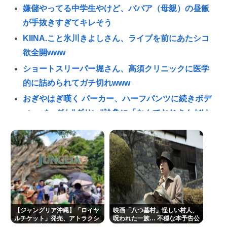
嫌儲やってる中学生やけど、ババア（母親）の昼飯
が手抜きすぎてキレそう
KIINA.こと氷川きよしさん、ライブを前にあたシコ
欲全開www
ショートスリーパー堀さん、高須クリニックに医学
的に詰められてガチ切れwww
おぎやはぎ嘆く パーカー、ハーフパンツに続きボデ
ィーバッグも”ダサい”論争に「なんでおじさんだけ
言われるの？」
「OMANNEKO」がプラモデルになった！”刺さる要
素”をふんだんに盛り自衛隊公式😲
夏休み全く面白くないんだが
フォント、値上げで使えなくなる
在留カードの更新しに入管に行ったけど父親がぐっ
【ジャングリア沖縄】「ロイヤ
映画「八つ墓村」怪しい村人、
たいしててこわい要介護3
ルチケット」発売、アトラクシ
呪われた一族… 不穏な本予告公
ョン優先案内、ソフトドリンク
開 主題歌はB’zの松本孝弘率い