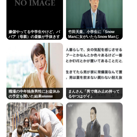
嫌儲やってる中学生やけど、バ
竹田天皇、小学生に「Snow
バア（母親）の昼飯が手抜きす
Manに女がいたらSnow Manじ
ぎてキレそう
ゃない」で男系天皇を熱弁www
職場の中年独身男性にお盆休み
まんさん「男で痛み止め持って
の予定を聞いた結果wwww
るやつはゲイ」