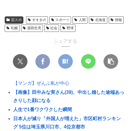
芸スポ
すすきの
スポーツ
人間
北海道
情報
札幌
源田壮亮
社会
野球
シェアする
【マンガ】ぜんぶ私が中心
【画像】田中みな実さん(39)、中出し婚した途端あっ
さりした顔になる
人生で1番ワクワクした瞬間
日本人が減り「外国人が増えた」市区町村ランキン
グ 5位は埼玉県川口市、4位京都市