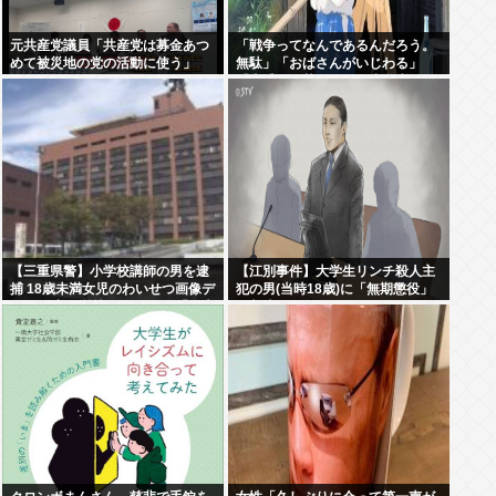
元共産党議員「共産党は募金あつ
「戦争ってなんであるんだろう。
めて被災地の党の活動に使う」
無駄」「おばさんがいじわる」
「火垂るの墓」を見た小学生 耳を
ふさぎハンカチで顔を覆う子も
【三重県警】小学校講師の男を逮
【江別事件】大学生リンチ殺人主
捕 18歳未満女児のわいせつ画像デ
犯の男(当時18歳)に「無期懲役」
ータ10点を所持 アメリカの「全米
の判決
行方不明・被児童搾取センター」
から情報提供