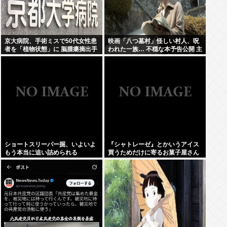
京大病院、手術ミスで50代女性患
映画「八つ墓村」怪しい村人、呪
者を「植物状態」に 脳腫瘍摘出手
われた一族… 不穏な本予告公開 主
術で腫瘍の無い部位を摘出してし
題歌はB’zの松本孝弘率いるTMG
まう
ショートスリーパー掘、いよいよ
『シャトレーゼ』とかいうアイス
もう本当に追い詰められる
買うためだけに寄るお菓子屋さん
www