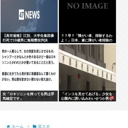
【高市速報】江別、大学生集団暴
？？早？「障がい者、排除するわ
行死で19歳男に無期懲役判決
よ！」日本、遂に障がい者排除の
為に動き出す。
女「ロキソニンを持ってる男は浮
「インコを見せてあげる」少女を
気確定です」
公園内に誘い込みわいせつか男を
逮捕。小学生2人に見せて触らせ
る
ホーム
芸スポ