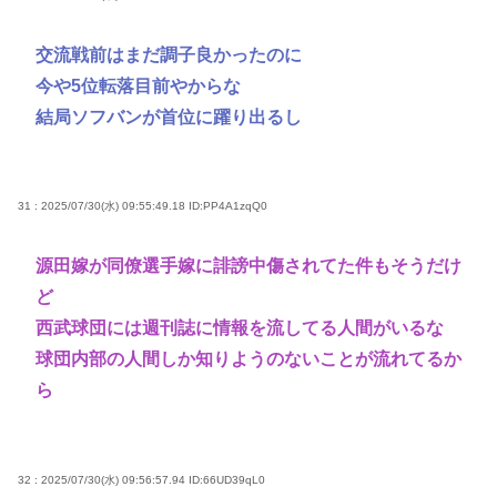
交流戦前はまだ調子良かったのに
今や5位転落目前やからな
結局ソフバンが首位に躍り出るし
31 : 2025/07/30(水) 09:55:49.18
ID:PP4A1zqQ0
源田嫁が同僚選手嫁に誹謗中傷されてた件もそうだけ
ど
西武球団には週刊誌に情報を流してる人間がいるな
球団内部の人間しか知りようのないことが流れてるか
ら
32 : 2025/07/30(水) 09:56:57.94
ID:66UD39qL0