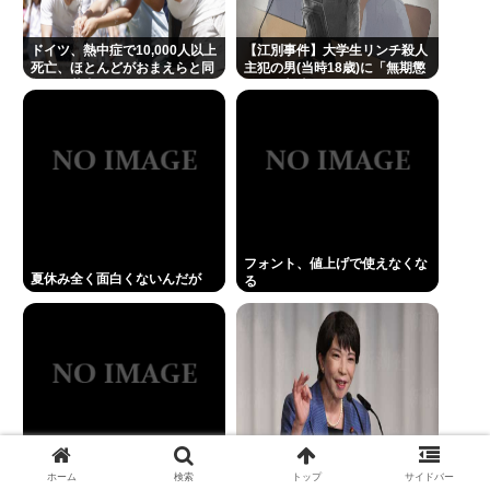
ドイツ、熱中症で10,000人以上
【江別事件】大学生リンチ殺人
死亡、ほとんどがおまえらと同
主犯の男(当時18歳)に「無期懲
年代、若者は元気
役」の判決
フォント、値上げで使えなくな
夏休み全く面白くないんだが
る
在留カードの更新しに入管に行
日本人の9割は高市早苗の顔や
ホーム
検索
トップ
サイドバー