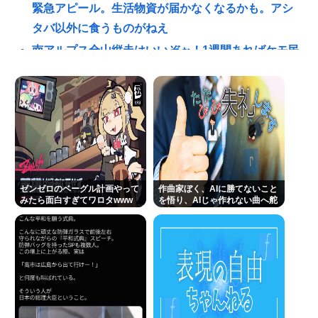
緊急アピール。生活物資が届かなくなるかも。アシ
タバ以外に食うものがねえ
南アルプス全山縦走はいいぞぉ！1週間あればケモ民
でも出来る！お盆休みにやってみなイカ？
青春18きっぷで旅してみたかった人生🚞
ビニコンの店員がいらっしゃいませー！言わないか
ら本社にクレームいれてやりましたよ！www
【動画】電車のドア前に居座るチー牛、どつかれる
「なぜ性行為の許諾をとらなかったんですか？」 ジ
ゼンゼロのベーグル計画やって
作曲家ぼく、AIに勝てないこと
ャンポケ斉藤「なぜとる必要があるんです？！」
みたら面白すぎてワロタwww
を悟り、AIじゃ作れない曲へ舵
を切ることを決断
ここ数年「どっちもどっち」とか「まだわからない
から叩くな」とかゆうチキン野郎が増えたけどどっ
から来たの？(´・ω・`)
立川志らく、ヒカルを弟子にしたことへの「談志が
泣いてるぞ」の声を”一言”でピシャリ