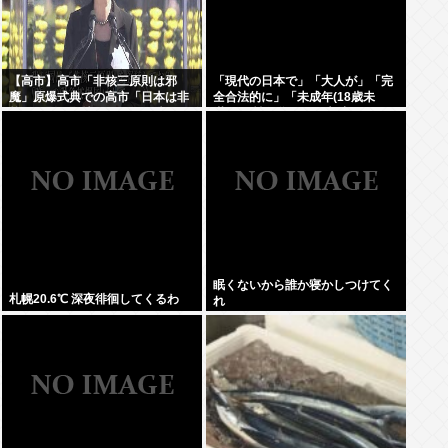
【高市】高市「非核三原則は邪
「現代の日本で」「大人が」「完
魔」原爆式典での高市「日本は非
全合法的に」「未成年(18歳未
核三原則を堅持しており、唯一の
満)」と性行為をする方法ってある
被爆国として…」お目々パチパチ
の？
ッ
眠くないから誰か寝かしつけてく
札幌20.6℃ 深夜徘徊してくるわ
れ