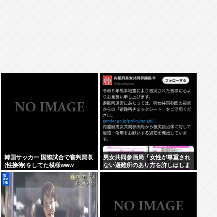
韓国サッカー 国際試合で審判買収
男女共同参画局「女性が尊重され
(性接待)をしてた模様www
ない避難所のあり方を許しはしま
せん、このチェックシートを必ず
遵守してください」