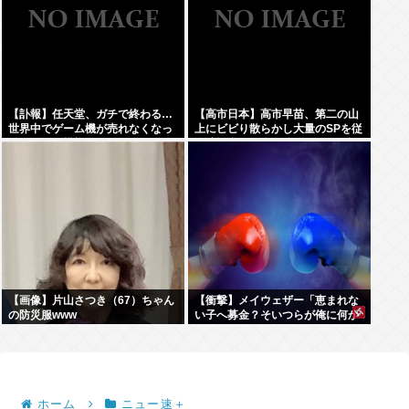
【訃報】任天堂、ガチで終わる…
【高市日本】高市早苗、第二の山
世界中でゲーム機が売れなくなっ
上にビビり散らかし大量のSPを従
てしまった模様
え演説台にも全面防弾ガラスを設
置
【画像】片山さつき（67）ちゃん
【衝撃】メイウェザー「恵まれな
の防災服www
い子へ募金？そいつらが俺に何か
してくれたのか・・・・・・？」
⇒！！！
ホーム
ニュー速＋