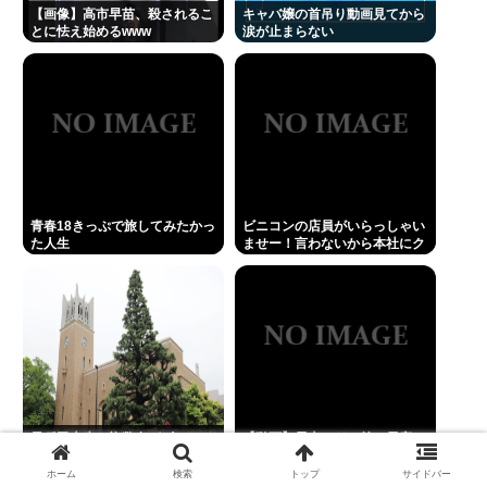
【動画】手術中に熊本地震直撃やばすぎwww
【画像】高市早苗、殺されるこ
キャバ嬢の首吊り動画見てから
とに怯え始めるwww
涙が止まらない
影山優佳、フォトエッセイが販売から 5日で重版決
定！未公開ランジェリーカットを公開
三山凌輝が妻・趣里との「キス・濡れ場禁止ルー
ル」を破って既婚の元宝塚女優・花乃まりあと連日
密会《直撃後にもホテルへ…》
青春18きっぷで旅してみたかっ
ビニコンの店員がいらっしゃい
Powered by livedoor 相互RSS
た人生
ませー！言わないから本社にク
レームいれてやりましたよ！
www
早稲田大生、複数名がゴールド
【動画】電車のドア前に居座る
カードのポイント詐欺で無銭飲
チー牛、どつかれる
食
ホーム
検索
トップ
サイドバー