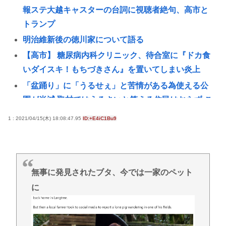
報ステ大越キャスターの台詞に視聴者絶句、高市と
トランプ
明治維新後の徳川家について語る
【高市】 糖尿病内科クリニック、待合室に『ドカ食
いダイスキ！もちづきさん』を置いてしまい炎上
「盆踊り」に「うるせぇ」と苦情がある為使える公
園が半減 取材ではうるさいと答える住民はおらず こ
どおじみたいのが電話してんだろな
1 : 2021/04/15(木) 18:08:47.95
ID:+E4iC1Bu9
【朗報】プチプチで有名な川上産業、社名を「プチ
プチ株式会社」に変更www
【悲報】女優・南沙良さん（24）「私は陰キャ。人
無事に発見されたブタ、今では一家のペット
と話したくないので家に引きこもってPCでアニメを
観ていたい」・・・・・・・・・
に
千葉県袖ケ浦市「おむつ交換で噛みつかれ」看護助
手の男を逮捕 90歳入院患者の顔や腹を殴るなどケ