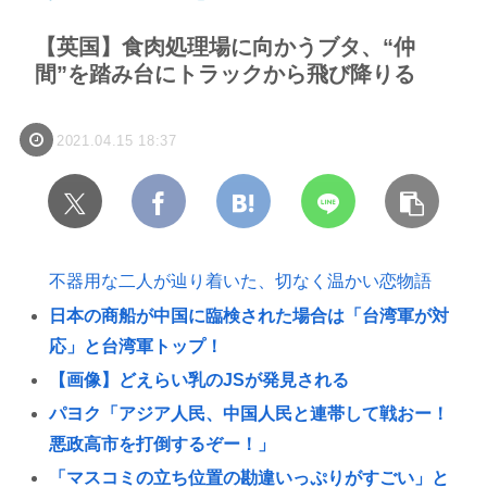
【英国】食肉処理場に向かうブタ、“仲
間”を踏み台にトラックから飛び降りる
2021.04.15 18:37
不器用な二人が辿り着いた、切なく温かい恋物語
日本の商船が中国に臨検された場合は「台湾軍が対
応」と台湾軍トップ！
【画像】どえらい乳のJSが発見される
パヨク「アジア人民、中国人民と連帯して戦おー！
悪政高市を打倒するぞー！」
「マスコミの立ち位置の勘違いっぷりがすごい」と