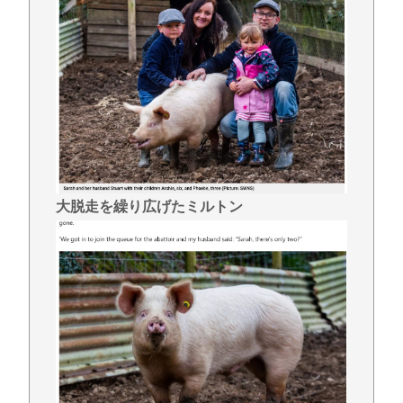
ガさせた疑い [8/6]
【緊急】吉野家のステーキ定食、ガチで美味いぞ
【衝撃】韓国メディア「韓国サッカー協会、W杯予選
で外国人審判に性接待」
ビニコンの店員がいらっしゃいませー！言わないか
ら本社にクレームいれてやりましたよ！www
ここ数年「どっちもどっち」とか「まだわからない
から叩くな」とかゆうチキン野郎が増えたけどどっ
大脱走を繰り広げたミルトン
から来たの？(´・ω・`)
【動画】手術中に熊本地震直撃やばすぎwww
Powered by livedoor 相互RSS