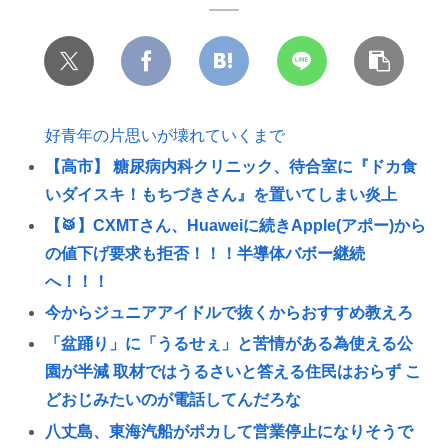
好青年の片思いが壊れていくまで
【高市】 糖尿病内科クリニック、待合室に『ドカ食
いダイスキ！もちづきさん』を置いてしまい炎上
【🥁】CXMTさん、Huaweiに続きApple(アポー)から
の値下げ要求も拒否！！！半導体バボー継続
へ！！！
今からジュニアアイドルで抜くからおすすめ教えろ
「盆踊り」に「うるせぇ」と苦情がある為使える公
園が半減 取材ではうるさいと答える住民はおらず こ
どおじみたいのが電話してんだろな
八丈島、東海汽船がポカして営業停止になりそうで