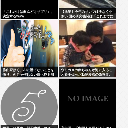
「これだけは飲んどけサプリ」、
【漁業】今年のサンマは少なく小
決定するwww
さい 国の研究機関は「これまでに
なく厳しい年になる」
作曲家ぼく、AIに勝てないことを
ウミガメの赤ちゃんが海に入るこ
悟り、AIじゃ作れない曲へ舵を切
とを手伝った動物愛誤の偽善者、
ることを決断
最悪の結末を迎える