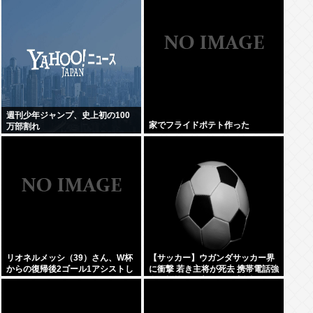
週刊少年ジャンプ、史上初の100
家でフライドポテト作った
万部割れ
リオネルメッシ（39）さん、W杯
【サッカー】ウガンダサッカー界
からの復帰後2ゴール1アシストし
に衝撃 若き主将が死去 携帯電話強
てしまうwww
盗に抵抗した末に石で滅多打ち…
国民が怒り「リーダーを失った」