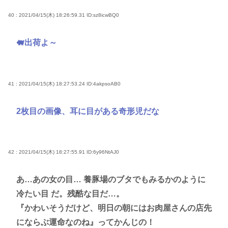
40 : 2021/04/15(木) 18:26:59.31
ID:sz8icwBQ0
🐖出荷よ～
41 : 2021/04/15(木) 18:27:53.24
ID:4akpsoAB0
2枚目の画像、耳に目がある奇形児だな
42 : 2021/04/15(木) 18:27:55.91
ID:6y96NtAJ0
あ…あの女の目… 養豚場のブタでもみるかのように
冷たい目 だ。残酷な目だ…。
『かわいそうだけど、明日の朝にはお肉屋さんの店先
にならぶ運命なのね』ってかんじの！