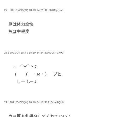
27 : 2021/04/15(木) 18:19:14.25
ID:o9kKMyQm0
豚は体力全快
魚は中程度
28 : 2021/04/15(木) 18:19:34.84
ID:MuUKY0X90
ε ⌒ﾍ⌒ヽﾌ
（ ( ・ω・） ブヒ
しー し─Ｊ
29 : 2021/04/15(木) 18:19:54.17
ID:1xOmePQH0
ウヨ豚も札処分してくれていいよ