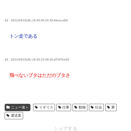
43 : 2021/04/15(木) 18:30:00.05
ID:AtIncLeD0
トン走である
44 : 2021/04/15(木) 18:30:23.08
ID:slTVPXm20
飛べないブタはただのブタさ
ニュー速＋
イギリス
仕事
動物
社会
豚
運送業
シェアする