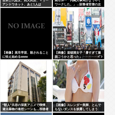
世界三代悪女、則天武后、マリー
高市洋一「内閣人事局がようやく
アントワネット、あと1人は
ワークした。」→財務省官僚の左
遷記事を喜んでポスト
【画像】高市早苗、殺されること
【画像】道頓堀女子「暑すぎて服
に怯え始めるwww
脱ごうかと思った」･･････････ﾊﾟｼ
ｬｯ！！
“獣人”共存の深夜アニメで喫煙、
【画像】スレンダー美脚、とんで
違法薬物の連想シーンも…視聴者
もないダンスを披露してしまう
批判でBPO議論
www