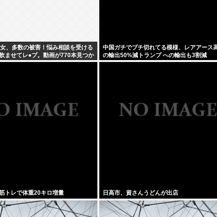
少女、多数の被害！悩み相談を受ける
中国ガチでブチ切れてる模様、レアアース高
飲ませてレ●プ。動画が770本見つか
の輸出50%減トランプ への輸出も3割減
数
筋トレで体重20キロ増量
日高市、資さんうどんが出店