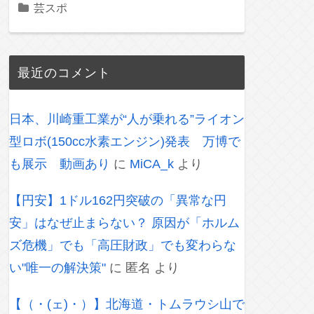
芸スポ
最近のコメント
日本、川崎重工業が“人が乗れる”ライオン
型ロボ(150cc水素エンジン)発表 万博で
も展示 動画あり
に
MiCA_k
より
【円安】1ドル162円突破の「異常な円
安」はなぜ止まらない？ 原因が「ホルム
ズ危機」でも「高圧財政」でも変わらな
い"唯一の解決策"
に
匿名
より
【（・(ェ)・）】北海道・トムラウシ山で