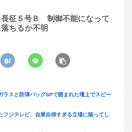
ト長征５号Ｂ 制御不能になって
に落ちるか不明
ガラスと防弾バッグSPで囲まれた壇上でスピー
たフジテレビ、自業自得すぎる立場に陥ってし