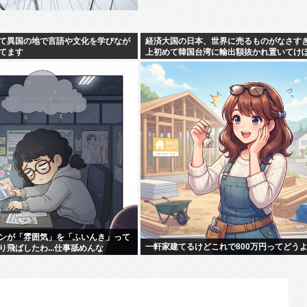
て異国の地で言語や文化を学びなが
経済大国の日本、世界に売るものがなさす
てます
上初めて韓国台湾に輸出額抜かれ置いてけ
ンが「雰囲気」を「ふいんき」って
一軒家建てるけどこれで800万円ってどう
り飛ばしたわ...仕事舐めんな