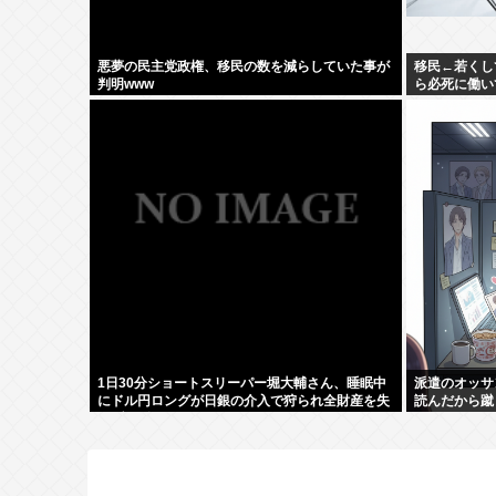
悪夢の民主党政権、移民の数を減らしていた事が
移民←若くし
判明www
ら必死に働い
1日30分ショートスリーパー堀大輔さん、睡眠中
派遣のオッサ
にドル円ロングが日銀の介入で狩られ全財産を失
読んだから蹴
いブチギレ