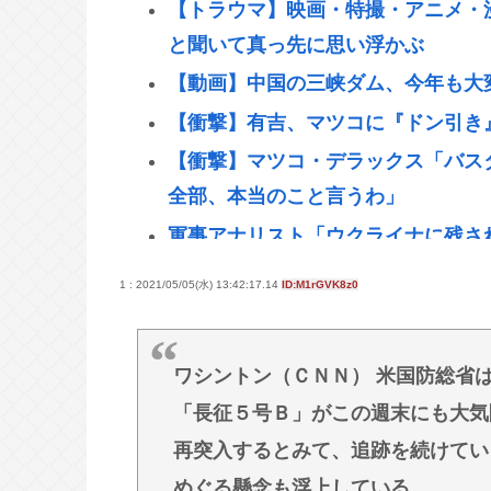
【トラウマ】映画・特撮・アニメ・
と聞いて真っ先に思い浮かぶ
【動画】中国の三峡ダム、今年も大
【衝撃】有吉、マツコに『ドン引き
【衝撃】マツコ・デラックス「バス
全部、本当のこと言うわ」
軍事アナリスト「ウクライナに残さ
プランBやプランCを発動すべき」
1 : 2021/05/05(水) 13:42:17.14
ID:M1rGVK8z0
「非常に残念」高市総理と面会決定も
者「何のために」
ワシントン（ＣＮＮ） 米国防総省
"テレビ大好き"高齢者の｢テレビ離
「長征５号Ｂ」がこの週末にも大気
【悲報】イチローさんの晩年（2011
再突入するとみて、追跡を続けてい
野口健氏 猛暑続きで夏の甲子園を
めぐる懸念も浮上している。