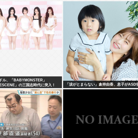
ドル、「BABYMONSTER」
「涙がとまらない」倉持由香、息子がASD
「RESCENE」の三国志時代に突入！