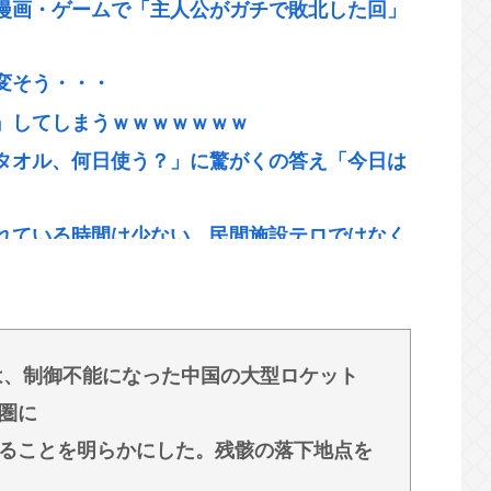
漫画・ゲームで「主人公がガチで敗北した回」
変そう・・・
』してしまうｗｗｗｗｗｗｗ
タオル、何日使う？」に驚がくの答え「今日は
れている時間は少ない。民間施設テロではなく
…発言不可、握手のみ 8月9日長崎の被爆体験
は、制御不能になった中国の大型ロケット
れ｣が始まった
圏に
-2019）の成績、流石に擁護できないwww
ることを明らかにした。残骸の落下地点を
危惧「鍛え上げられた野球球児でも、危ないの