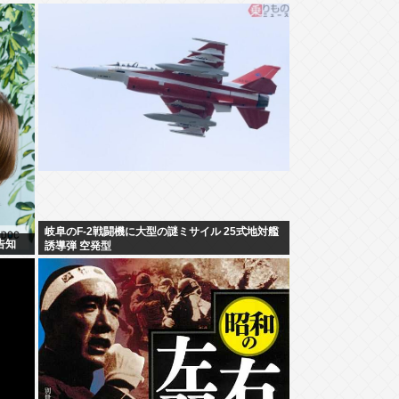
岐阜のF-2戦闘機に大型の謎ミサイル 25式地対艦
告知
誘導弾 空発型