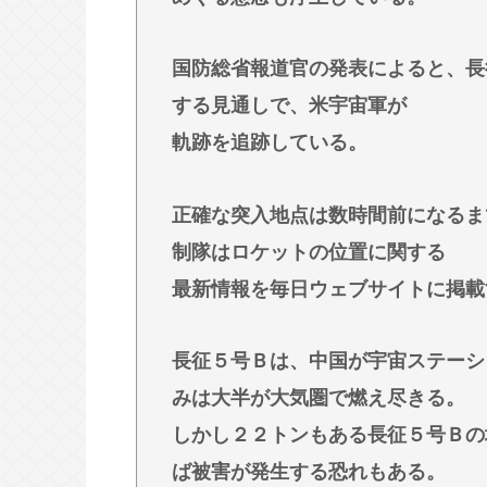
ではないかな」
最強の調味料はマヨネーズ、異論は
国防総省報道官の発表によると、長
【急募】嫁の実家でやるべきこと
する見通しで、米宇宙軍が
中2男子、野球部の練習中に頭部を強
軌跡を追跡している。
人のCT画像で中学生死亡
千葉駅→とみ田、杉田家、蒙古タン
正確な突入地点は数時間前になるま
風堂etc…ラーメン最強かよ？？
制隊はロケットの位置に関する
最新情報を毎日ウェブサイトに掲載
Powered by livedoor 相互RSS
長征５号Ｂは、中国が宇宙ステーシ
みは大半が大気圏で燃え尽きる。
しかし２２トンもある長征５号Ｂの
ば被害が発生する恐れもある。