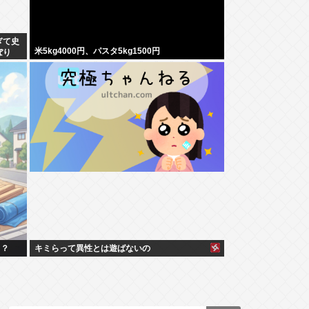
ぎて史
米5kg4000円、パスタ5kg1500円
ぼり
よ？
キミらって異性とは遊ばないの