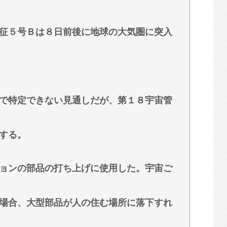
認める
征５号Ｂは８日前後に地球の大気圏に突入
打しCT検査→70代医師「問題ないです」→他
メン、二郎、一蘭、武蔵家、雷、ラーショ、一
で特定できない見通しだが、第１８宇宙管
する。
ョンの部品の打ち上げに使用した。宇宙ご
場合、大型部品が人の住む場所に落下すれ