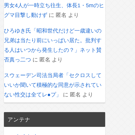
男女4人が一時立ち往生、体長1・5mのヒ
グマ目撃し動けず
に
匿名
より
ひろゆき氏「昭和世代だけど一歳違いの
兄弟は当たり前にいっぱい居た。批判す
る人はいつから発生したの？」ネット賛
否真っ二つ
に
匿名
より
スウェーデン司法当局者「セクロスして
いいか聞いて積極的な同意が示されてい
ない性交は全てレ●プ」
に
匿名
より
アンテナ