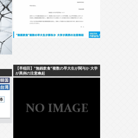
【早稲田】”無銭飲食”複数の早大生が関与か 大学
が異例の注意喚起