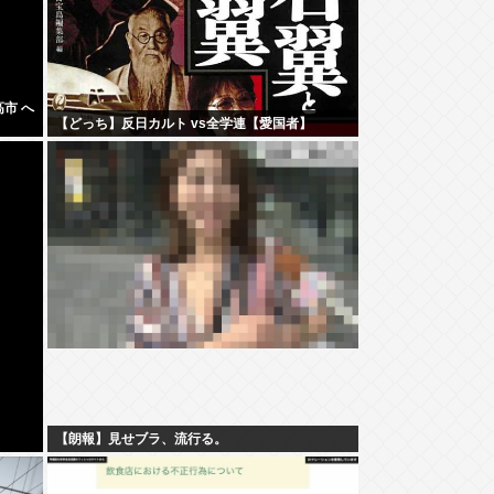
市 へ
【どっち】反日カルト vs全学連【愛国者】
【朗報】見せブラ、流行る。