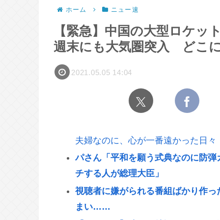
ホーム
ニュー速
【緊急】中国の大型ロケッ
週末にも大気圏突入 どこ
2021.05.05 14:04
夫婦なのに、心が一番遠かった日々
パさん「平和を願う式典なのに防弾
チする人が総理大臣」
視聴者に嫌がられる番組ばかり作っ
まい……