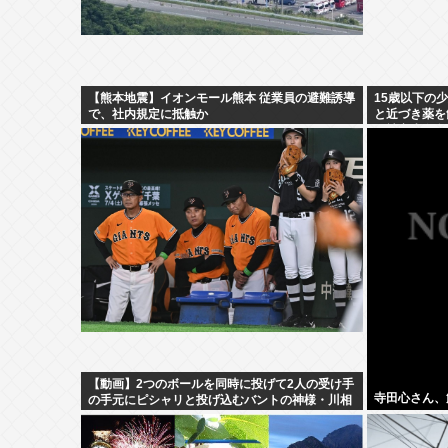
【熊本地震】イオンモール熊本 従業員の避難誘導
15歳以下の
で、社内規定に抵触か
と近づき薬を
り被害少女多
【動画】2つのボールを同時に投げて2人の受け手
寺田心さん、
の手元にピシャリと投げ込むバントの神様・川相
の異次元キャッチボールがこちら