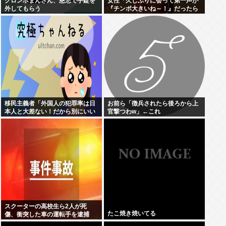
クロンボまんさん、慈悲で手錠を
女性「久しぶりに会って第一声が
外してもらう
『チンポ大きいね～！』だったら
どう思う？ おぱーい大きいねはそ
ういう事なんだよ。」
移民主義者「外国人の犯罪率は日
お前ら「徴兵されたら後ろから上
本人と大差ない！だから別にいい
官撃つわw」←これ
だろ！」←いや良くないよね
スクーターの高校生ら2人が死
たこ焼き焼いてる
傷、衝突した車の運転手を逮捕