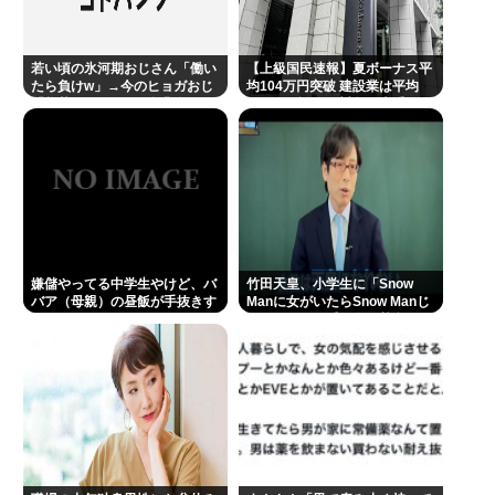
若い頃の氷河期おじさん「働い
【上級国民速報】夏ボーナス平
たら負けw」→今のヒョガおじ
均104万円突破 建設業は平均
「惣菜たけぇよ..」 自業自得で
200万円超 なお対象は大手163
草
社93万人、全就業者の1%強
嫌儲やってる中学生やけど、バ
竹田天皇、小学生に「Snow
バア（母親）の昼飯が手抜きす
Manに女がいたらSnow Manじ
ぎてキレそう
ゃない」で男系天皇を熱弁www