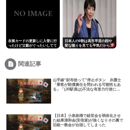
在留カードの更新しに入管に行
日本人の9割は高市早苗の顔や
ったけど父親がぐったいしてて
変な喋りを見ても平気だから支
こわい要介護3
持率9割。学校の美術科と音楽
科はしっかりして！
関連記事
山手線“財布拾って”停止ボタン 弁護士
「乗客が賠償責任を問われる可能性もあ
る」「(JR駅員は)不法な有形力行使に該
当しない」
【日本】小泉政権で経世会を弱体化させ
た結果清和会(安倍派)が強くなりその裏で
旧統一教会が台頭してしまった