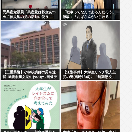
元共産党議員「共産党は募金あつ
「戦争ってなんであるんだろう。
めて被災地の党の活動に使う」
無駄」「おばさんがいじわる」
「火垂るの墓」を見た小学生 耳を
ふさぎハンカチで顔を覆う子も
【三重県警】小学校講師の男を逮
【江別事件】大学生リンチ殺人主
捕 18歳未満女児のわいせつ画像デ
犯の男(当時18歳)に「無期懲役」
ータ10点を所持 アメリカの「全米
の判決
行方不明・被児童搾取センター」
から情報提供