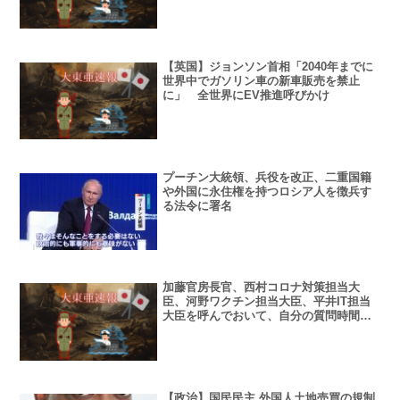
【英国】ジョンソン首相「2040年までに
世界中でガソリン車の新車販売を禁止
に」 全世界にEV推進呼びかけ
プーチン大統領、兵役を改正、二重国籍
や外国に永住権を持つロシア人を徴兵す
る法令に署名
加藤官房長官、西村コロナ対策担当大
臣、河野ワクチン担当大臣、平井IT担当
大臣を呼んでおいて、自分の質問時間を
途中で投げ出し退席
【政治】国民民主 外国人土地売買の規制