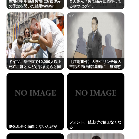
職場の中年独身男性にお盆休み
まんさん「男で痛み止め持って
の予定を聞いた結果wwww
るやつはゲイ」
ドイツ、熱中症で10,000人以上
【江別事件】大学生リンチ殺人
死亡、ほとんどがおまえらと同
主犯の男(当時18歳)に「無期懲
年代、若者は元気
役」の判決
フォント、値上げで使えなくな
夏休み全く面白くないんだが
る