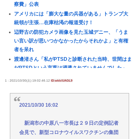
察費」公表
アメリカには「膨大な量の兵器がある」トランプ大
統領が主張…在庫枯渇の報道受け！
辺野古の防犯カメラ画像を見た玉城デニー、「うま
い言い訳が思いつかなかったからそれかよ」と有権
者を呆れ
渡邊渚さん「私がPTSDと診断された当時、世間はま
だPTSDという言葉は浸透されていませんでした」
女の子「20歳でアルファードを残クレじゃなくて一
1 : 2021/10/30(土) 19:02:46.12
ID:wkk/UAGL9
括で買えちゃう私って素敵」
日本人が減り「外国人が増えた」市区町村ランキン
グ 5位は埼玉県川口市、4位京都市
2021/10/30 16:02
【謎】日本人、何故か名古屋に殺到。人口増加数が
全国一位に
新潟市の中原八一市長は２９日の定例記者
会見で、新型コロナウイルスワクチンの集団
トランプ大統領、イランとの戦闘「近く終結するだ