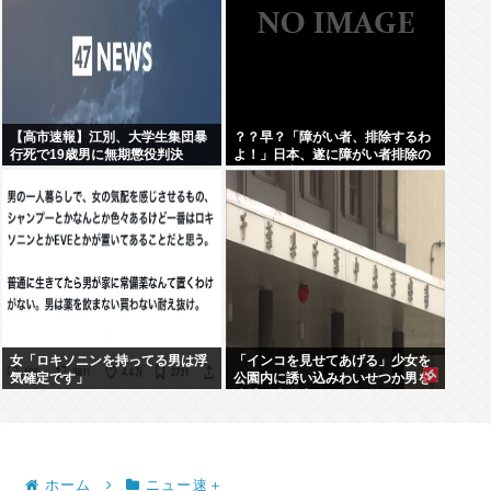
【高市速報】江別、大学生集団暴
？？早？「障がい者、排除するわ
行死で19歳男に無期懲役判決
よ！」日本、遂に障がい者排除の
為に動き出す。
女「ロキソニンを持ってる男は浮
「インコを見せてあげる」少女を
気確定です」
公園内に誘い込みわいせつか男を
逮捕。小学生2人に見せて触らせ
る
ホーム
ニュー速＋