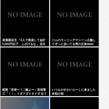
居酒屋店主 「6人で長居して会計
ジムのランニングマシーン占拠し
5,000円以下、ふざけるな 」店主
てずっと歩いてる男の正体www
ぶちギレでネットに晒されるwww
昭恵「安倍〜？ご飯よ〜」安倍晋
いつものすかいらーくに来ました
三「！！」トダドダドタドダ 出て
＠柏@柏
きそうなご飯