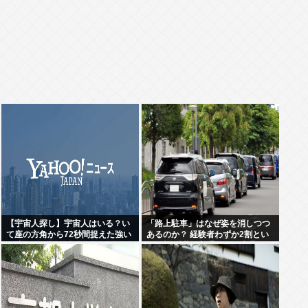
【宇宙人探し】宇宙人はいる？い
「路上駐車」はなぜ姿を消しつつ
て座の方角から72秒間捉えた強い
あるのか？ 経験者わずか2割とい
電波、50年間正体分からぬ
う衝撃!「昔は普通だった光景」が
「Wow！信号」…「合理的に考え
変わり始めた理由とは
ると、宇宙人からの信号の可能
性」