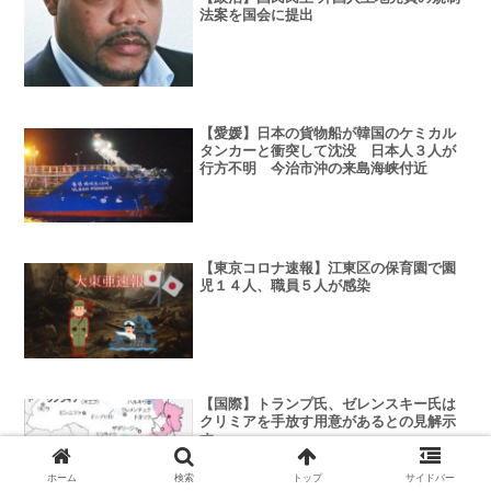
法案を国会に提出
【愛媛】日本の貨物船が韓国のケミカル
タンカーと衝突して沈没 日本人３人が
行方不明 今治市沖の来島海峡付近
【東京コロナ速報】江東区の保育園で園
児１４人、職員５人が感染
【国際】トランプ氏、ゼレンスキー氏は
クリミアを手放す用意があるとの見解示
す
ホーム
検索
トップ
サイドバー