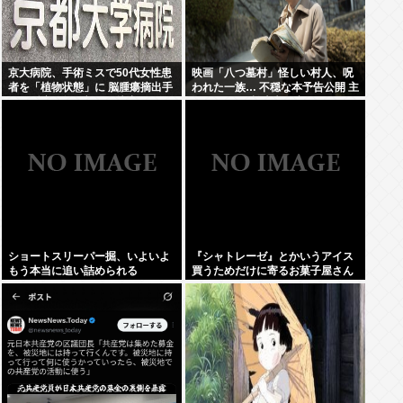
京大病院、手術ミスで50代女性患
映画「八つ墓村」怪しい村人、呪
者を「植物状態」に 脳腫瘍摘出手
われた一族… 不穏な本予告公開 主
術で腫瘍の無い部位を摘出してし
題歌はB’zの松本孝弘率いるTMG
まう
ショートスリーパー掘、いよいよ
『シャトレーゼ』とかいうアイス
もう本当に追い詰められる
買うためだけに寄るお菓子屋さん
www