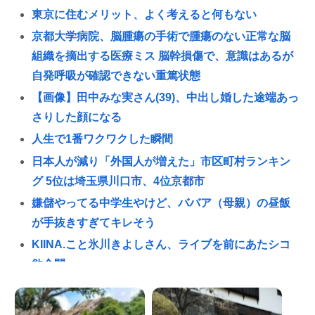
東京に住むメリット、よく考えると何もない
京都大学病院、脳腫瘍の手術で腫瘍のない正常な脳
組織を摘出する医療ミス 脳幹損傷で、意識はあるが
自発呼吸が確認できない重篤状態
【画像】田中みな実さん(39)、中出し婚した途端あっ
さりした顔になる
人生で1番ワクワクした瞬間
日本人が減り「外国人が増えた」市区町村ランキン
グ 5位は埼玉県川口市、4位京都市
嫌儲やってる中学生やけど、ババア（母親）の昼飯
が手抜きすぎてキレそう
KIINA.こと氷川きよしさん、ライブを前にあたシコ
欲全開www
ショートスリーパー堀さん、高須クリニックに医学
的に詰められてガチ切れwww