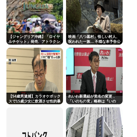
おぎやはぎ嘆く パーカー、ハーフパンツに続きボデ
ィーバッグも”ダサい”論争に「なんでおじさんだけ
言われるの？」
「OMANNEKO」がプラモデルになった！”刺さる要
【ジャングリア沖縄】「ロイヤ
映画「八つ墓村」怪しい村人、
素”をふんだんに盛り自衛隊公式😲
ルチケット」発売、アトラクシ
呪われた一族… 不穏な本予告公
ョン優先案内、ソフトドリンク
開 主題歌はB’zの松本孝弘率い
夏休み全く面白くないんだが
飲み放題、スパ利用、駐車場無
るTMG
料…大人29700円
フォント、値上げで使えなくなる
在留カードの更新しに入管に行ったけど父親がぐっ
たいしててこわい要介護3
楽しんご “元ジャンポケ斉藤慎二被告求刑懲役7年”に
私見…
【54歳男逮捕】カラオケボック
れいわ新選組が党名の変更 、
スで15歳少女に飲酒させ性的暴
「いのちの党」略称は『いの
ジャンポケ斎藤「性行為の許諾は取ったことありま
行 スマホで撮影か 千葉
ち』 SNSではTIM・ゴルゴ松本
に言及「ゴルゴ出馬確定」「党
せん」
首は決まり」
Powered by livedoor 相互RSS