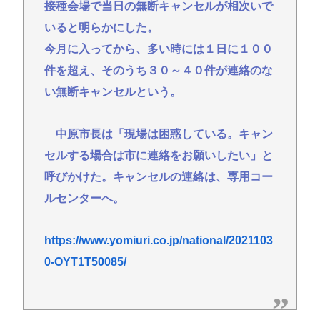
ろう」と表明
接種会場で当日の無断キャンセルが相次いで
いると明らかにした。
【埼玉】クルド人等の外国人問題と戦う河合ゆうす
け議員 埼玉県知事に立候補へ 外国人生活保護を
今月に入ってから、多い時には１日に１００
潰す全国初の知事が誕生か
件を超え、そのうち３０～４０件が連絡のな
イオンモール熊本の爆発事故「本当のことを…」遺
い無断キャンセルという。
族語る
【韓国の得意技】 韓国サッカー協会 2011～12年に
中原市長は「現場は困惑している。キャン
国際審判員らを性接待
セルする場合は市に連絡をお願いしたい」と
ショートスリーパー堀さん、高須クリニックに医学
呼びかけた。キャンセルの連絡は、専用コー
的に詰められてガチ切れwww
ルセンターへ。
おぎやはぎ嘆く パーカー、ハーフパンツに続きボデ
ィーバッグも”ダサい”論争に「なんでおじさんだけ
https://www.yomiuri.co.jp/national/2021103
言われるの？」
0-OYT1T50085/
Powered by livedoor 相互RSS