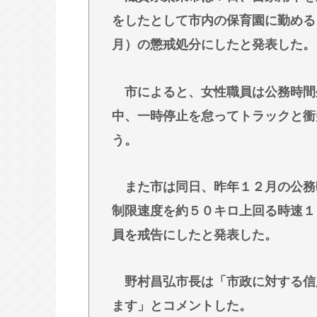
子
をしたとして市内の保育園に勤める
【悲報】みいちゃん作者「みいちゃ
月）の懲戒処分にしたと発表した。
自白しました」←なにこれ
ジャンプストアで大量注文→キャン
市によると、女性職員は公務時間
された」総額43億円
中、一時停止を怠ってトラックと衝
ジョジョってネットでジョジョ立ちが
う。
にすげえ人気作品扱いになったよな
東京都の最低賃金1280円に引き上げ
また市は同日、昨年１２月の公務
制限速度を約５０キロ上回る時速１
Powered by livedoor 相互RSS
員を戒告にしたと発表した。
野村昌弘市長は「市政に対する信
ます」とコメントした。