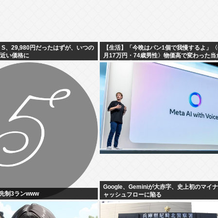
ies S、29,980円だったはずが、いつの
【生活】「今晩はパン1個で我慢するよ」〈
円近い価格に
月17万円・74歳男性〉物価高で変わった当
の食卓…「1食抜けば、数百円は使わずに済
Google、Geminiが大赤字、史上初のマイ
先制3ランwww
ャッシュフローに陥る