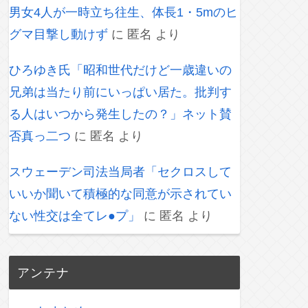
男女4人が一時立ち往生、体長1・5mのヒ
グマ目撃し動けず
に
匿名
より
ひろゆき氏「昭和世代だけど一歳違いの
兄弟は当たり前にいっぱい居た。批判す
る人はいつから発生したの？」ネット賛
否真っ二つ
に
匿名
より
スウェーデン司法当局者「セクロスして
いいか聞いて積極的な同意が示されてい
ない性交は全てレ●プ」
に
匿名
より
アンテナ