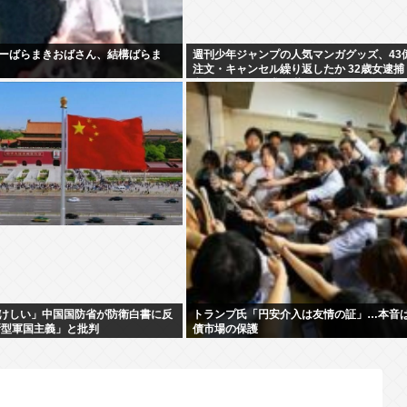
ーばらまきおばさん、結構ばらま
週刊少年ジャンプの人気マンガグッズ、43
注文・キャンセル繰り返したか 32歳女逮捕
文したことで欲求が満たされた」
けしい」中国国防省が防衛白書に反
トランプ氏「円安介入は友情の証」…本音
新型軍国主義」と批判
債市場の保護