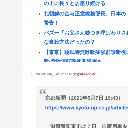
の上に長々と居座り続ける
北朝鮮の金与正党総務部長、日本の
警告！
パズー「お父さん嘘つき呼ばわりさ
な自殺方法だったの？
【東京】睡眠時無呼吸症候群診断後
断-危険運転致死罪適用も
ディズニーのおいなり巻（600円）
1 : 2021/05/08(土) 05:22:17.68
ID:QWAZYG8x9
日産e-power、無給油で1980
くEVよりエコを証明
京都新聞（2021年5月7日 19:43）
【高市】「ナフサがなくなる」現状
https://www.kyoto-np.co.jp/article
る状況は改善してないのにもうナフ
【速報】イオン熊本の爆心地に“マ
滋賀県栗東市は７日、自家用車を