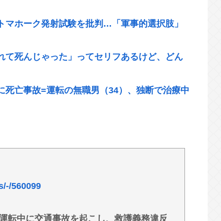
トマホーク発射試験を批判…「軍事的選択肢」
れて死んじゃった」ってセリフあるけど、どん
に死亡事故=運転の無職男（34）、独断で治療中
、卑猥すぎて賛否両論www
km走行しギネス記録を達成、無駄な発電や送電ロスな
超頑張って延命してるだけでどんどん不足して
s/-/560099
サあることになった理由
ップにない部屋” 店員らが語った爆発直前の様
運転中に交通事故を起こし、救護義務違反