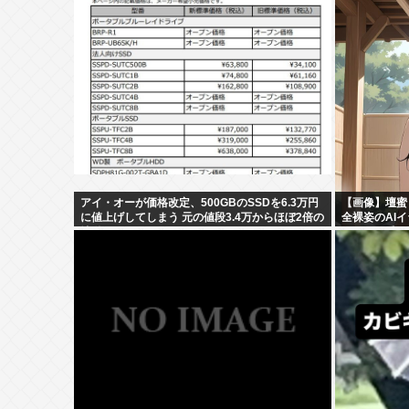
アイ・オーが価格改定、500GBのSSDを6.3万円
【画像】壇蜜
に値上げしてしまう 元の値段3.4万からほぼ2倍の
全裸姿のAI
地獄へ
そ！マン毛！