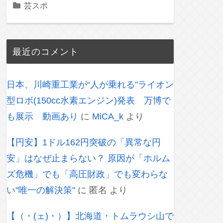
芸スポ
最近のコメント
日本、川崎重工業が“人が乗れる”ライオン
型ロボ(150cc水素エンジン)発表 万博で
も展示 動画あり
に
MiCA_k
より
【円安】1ドル162円突破の「異常な円
安」はなぜ止まらない？ 原因が「ホルム
ズ危機」でも「高圧財政」でも変わらな
い"唯一の解決策"
に
匿名
より
【（・(ェ)・）】北海道・トムラウシ山で