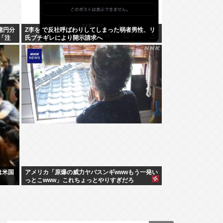
億円分
Z李を で反社呼ばわりしてしまった弱者男性、リ
「注
氏ブチギレにより開示請求へ
は米国
アメリカ「原爆の威力ヤバスンギwwwもう一発い
っとこwww」これちょっとやりすぎだろ