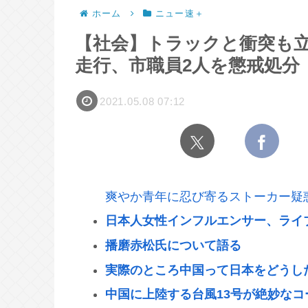
ホーム
ニュー速＋
【社会】トラックと衝突も立
走行、市職員2人を懲戒処分
2021.05.08 07:12
爽やか青年に忍び寄るストーカー疑
日本人女性インフルエンサー、ライ
播磨赤松氏について語る
実際のところ中国って日本をどうし
中国に上陸する台風13号が絶妙な