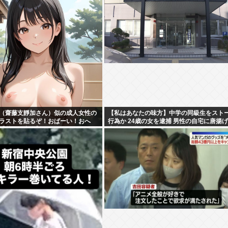
（齋藤支靜加さん）似の成人女性の
【私はあなたの味方】中学の同級生をスト
イラストを貼るぞ！おぱーい！おへ
行為か 24歳の女を逮捕 男性の自宅に唐揚
【秋田県出身】
庫本など繰り返し届ける / 兵庫県