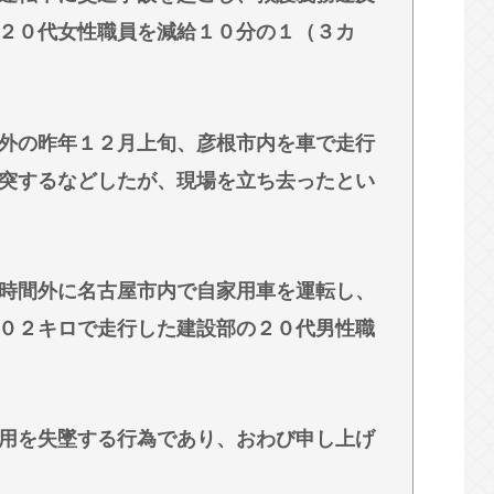
２０代女性職員を減給１０分の１（３カ
ん母は障害者なので自分が殺したと思い込んで
セルを繰り返した女を逮捕 「注文で欲求が満た
外の昨年１２月上旬、彦根市内を車で走行
突するなどしたが、現場を立ち去ったとい
話題になり始めた2000年代初頭くらいから急
へ…54円アップ、10月1日にも適用
時間外に名古屋市内で自家用車を運転し、
０２キロで走行した建設部の２０代男性職
用を失墜する行為であり、おわび申し上げ