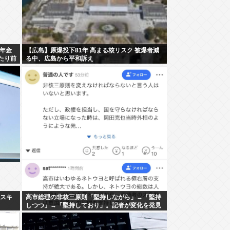
年金
【広島】原爆投下81年 高まる核リスク 被爆者減
たり前
る中、広島から平和訴え
む」
ナスキ
高市総理の非核三原則「堅持しながら」→「堅持
しつつ」→「堅持しており」。記者が変化を発見
し追及