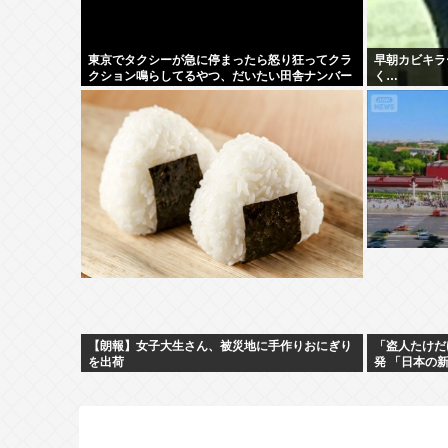
東京でタクシーが急に停まったら怒り狂ってクラ
早朝カビキラ
クション鳴らしてるやつ、だいたい田舎ナンバー
く…
www
【朗報】女子大生さん、被災地に手作りおにぎり
「盗人たけだ
を出荷
発 「日本の