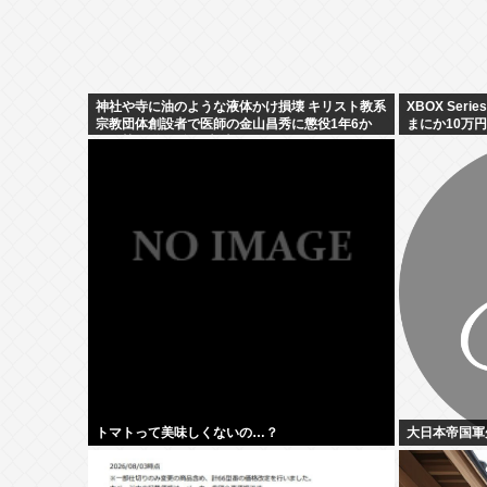
神社や寺に油のような液体かけ損壊 キリスト教系
XBOX Ser
宗教団体創設者で医師の金山昌秀に懲役1年6か
まにか10万
月、執行猶予3年の判決
トマトって美味しくないの…？
大日本帝国軍