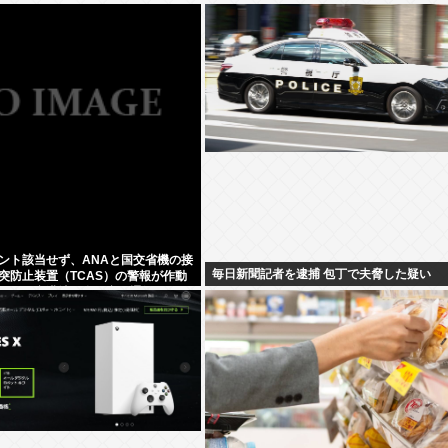
ント該当せず、ANAと国交省機の接
毎日新聞記者を逮捕 包丁で夫脅した疑い
突防止装置（TCAS）の警報が作動
、羽田空港沖、全日空に通知