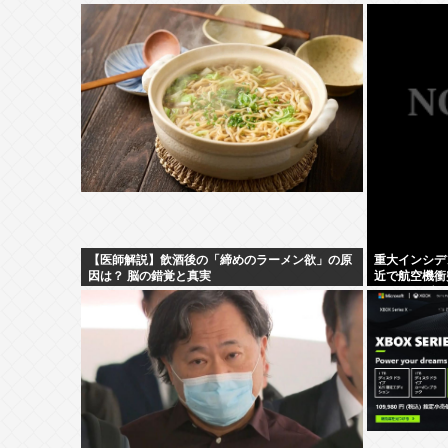
【医師解説】飲酒後の「締めのラーメン欲」の原
重大インシデ
因は？ 脳の錯覚と真実
近で航空機衝
したトラブル