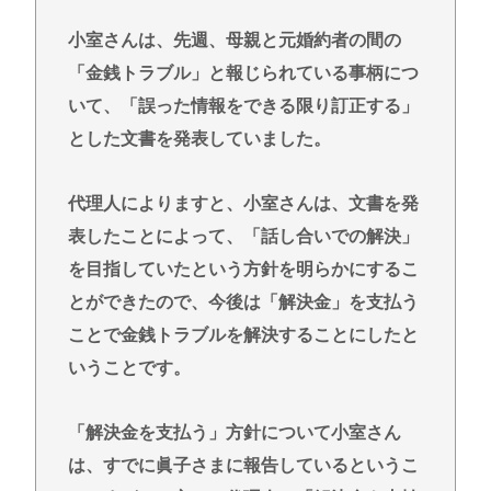
が面倒見ろ」←どうすんの？・・・・・・・・・
タイピング最強になりたいどうすればいいか教えろ
小室さんは、先週、母親と元婚約者の間の
「金銭トラブル」と報じられている事柄につ
誰かワンウェイネジってやつの外し方教えて
いて、「誤った情報をできる限り訂正する」
【緊急】少子化の原因、判明するwww
とした文書を発表していました。
誰でもできる仕事してるやつって死にたくならん
の？
代理人によりますと、小室さんは、文書を発
なして君ら「テスラ」買わないの？モデル3なら300
表したことによって、「話し合いでの解決」
万程度で買える.コスパ最強車がここにあるのに
を目指していたという方針を明らかにするこ
Powered by livedoor 相互RSS
とができたので、今後は「解決金」を支払う
ことで金銭トラブルを解決することにしたと
いうことです。
「解決金を支払う」方針について小室さん
は、すでに眞子さまに報告しているというこ