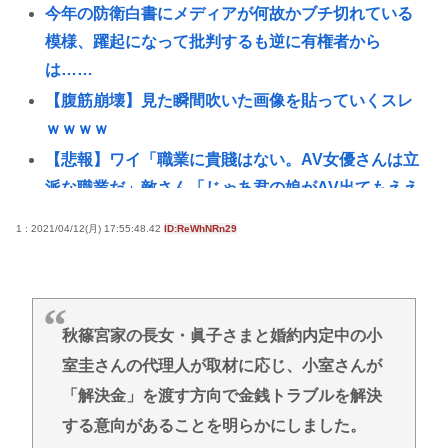
今年の防衛白書にメディアが何故かブチ切れている
模様、躍起になって批判するも逆に有権者から
は……
【腹筋崩壊】見た瞬間吹いた画像を貼っていくスレ
ｗｗｗｗ
【悲報】ワイ「職業に貴賤はない。AV女優さんは立
派な職業だ」敵さん「じゃあ君の娘がAV出てもええ
の？」www
1 : 2021/04/12(月) 17:55:48.42
ID:ReWhNRn29
秋田県のエリート幹部、オンライン会見でバスロー
ブ姿にタバコ喫煙。ワイルドすぎると話題に
【悲報】ゾンビ映画、ガチで見て
ぇ・・・・・・・・・
秋篠宮家の長女・眞子さまと婚約内定中の小
【衝撃】前原圭一さんの遺書、今見るとガチで意味
室圭さんの代理人が取材に応じ、小室さんが
不明すぎるwww
「解決金」を渡す方向で金銭トラブルを解決
【悲報】お前の親「施設には絶対に入らない、お前
する意向があることを明らかにしました。