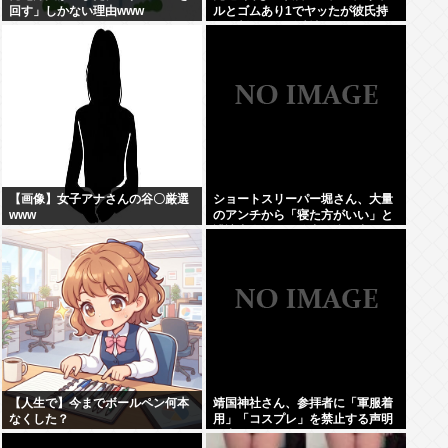
回す」しかない理由www
ルとゴムあり1でヤッたが彼氏持
ちと判明して脳破壊されとる
【画像】女子アナさんの谷〇厳選
ショートスリーパー堀さん、大量
www
のアンチから「寝た方がいい」と
誹謗中傷され配信中に泣き出して
しまう
【人生で】今までボールペン何本
靖国神社さん、参拝者に「軍服着
なくした？
用」「コスプレ」を禁止する声明
を出してしまうwww