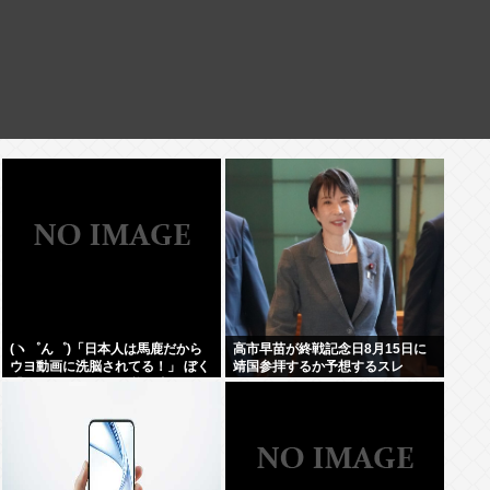
(ヽ゜ん゜)「日本人は馬鹿だから
高市早苗が終戦記念日8月15日に
ウヨ動画に洗脳されてる！」 ぼく
靖国参拝するか予想するスレ
「じゃあサヨ動画で逆に洗脳すれ
ばええやん」 (ヽ´ん`)「…」