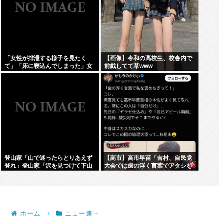
「女性が排泄する様子を見たく
【画像】令和の高校生、校舎内で
て」「床に寝込んでしまった」女
前戯してて草www
子トイレに侵入した疑いで男を現
行犯逮捕
登山家「山で迷ったらとりあえず
【高市】高市早苗「吉村、自民党
登れ」登山家「沢を見つけて下山
大会では歯の浮く言葉でアタシを
しろ」←これ結局どっちが正解な
褒めちぎりなさい！」大阪維新吉
の？
村「ハハ…」
ホーム
ニュー速＋