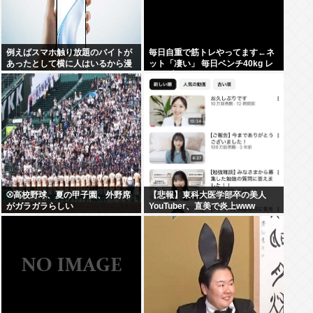
例えばスマホ触り放題のバイトが
毎日自重で筋トレやってます←ネ
あったとして横に人はいるから漫
ット「凄い」 毎日ベンチ40kg レ
画読むのは憚られる時って何すれ
ッグプレス40kgやってます←ネッ
ばいいの？
ト「笑」
⚾高校野球、夏の甲子園、外野席
【悲報】東科大医学部卒の美人
がガラガラらしい
YouTuber、直美で炎上www