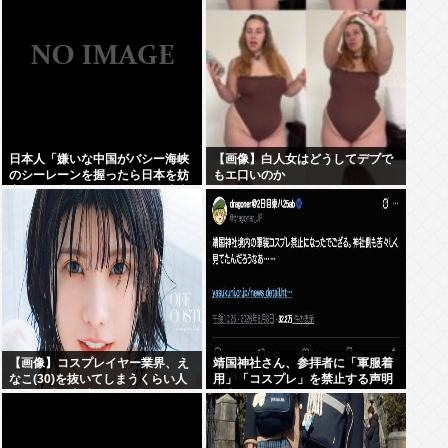
日本人「嫌いな中国がバシー海峡
【画像】白人女はどうしてデブで
のシーレーンを握ったら日本を妨
もエ口いのか
害するに違いない、だから台湾支
援だムキー」つまりそういうこと
でしょ
【画像】コスプレイヤー業界、え
靖国神社さん、参拝者に「軍服着
なこ(30)を抜いてしまうくらい人
用」「コスプレ」を禁止する声明
気の22歳の美少女が可愛すぎる
を出してしまうwww