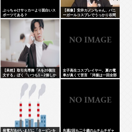
ぶっちゃけサッカーより面白いス
【画像】安井カノンちゃん、バニ
ポーツてある？
ーガールコスプレでうっかり谷間
が見えてしまう
【呆然】取引先専務「Aを20個注
女子高生コスプレイヤー、夏の電
文する」ぼく「いつも1～2個しか
車が臭くて苦言 「洋服は一回全部
使わないけど本当に20であって
熱湯につけよう！洗濯機はキッチ
る？」取専「あってる」⇒結果！
ンハイター薄めた水で一回まわそ
う！」
発電方法がいまだに「タービンを
先週2回も二十歳のムチムチギャ