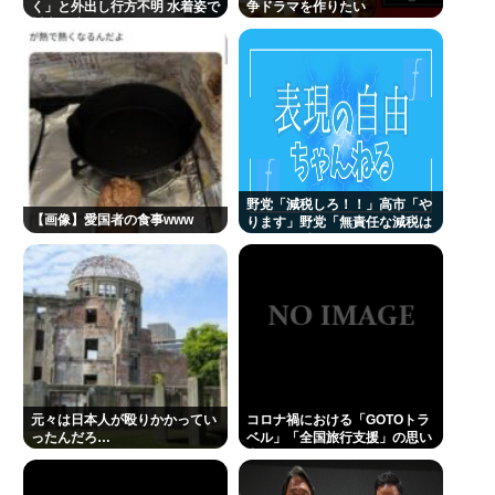
く」と外出し行方不明 水着姿で
争ドラマを作りたい
川底に沈んでいるのを発見
野党「減税しろ！！」高市「や
【画像】愛国者の食事www
ります」野党「無責任な減税は
やめろ！財源はどうする 」
元々は日本人が殴りかかってい
コロナ禍における「GOTOトラ
ったんだろ…
ベル」「全国旅行支援」の思い
出