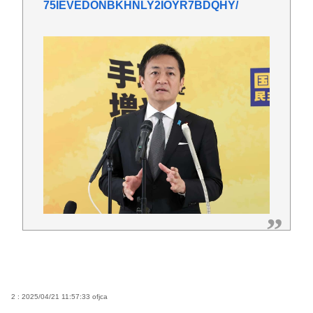
75IEVEDONBKHNLY2IOYR7BDQHY/
2 : 2025/04/21 11:57:33
ofjca