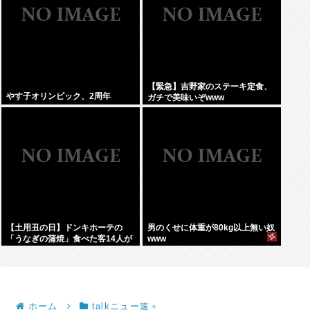
【緊急】吉野家のステーキ定食、
やす子オリンピック、2周年
ガチで美味いぞwww
【土用丑の日】ドンキホーテの
男のくせに体重が80kg以上無い奴
「うなぎの蒲焼」食べた客14人が
www
下痢
ホーム
talkニュー速＋