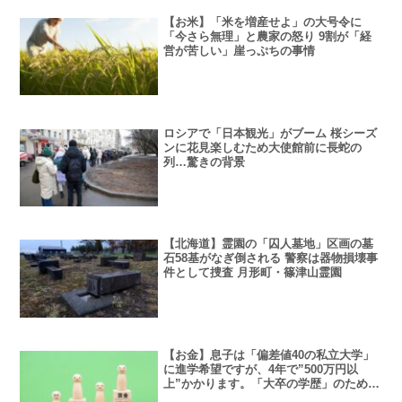
【お米】「米を増産せよ」の大号令に
「今さら無理」と農家の怒り 9割が「経
営が苦しい」崖っぷちの事情
ロシアで「日本観光」がブーム 桜シーズ
ンに花見楽しむため大使館前に長蛇の
列…驚きの背景
【北海道】霊園の「囚人墓地」区画の墓
石58基がなぎ倒される 警察は器物損壊事
件として捜査 月形町・篠津山霊園
【お金】息子は「偏差値40の私立大学」
に進学希望ですが、4年で”500万円以
上”かかります。「大卒の学歴」のためな
ら”払う価値”はありますか?