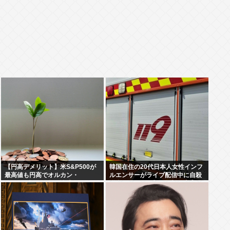
【円高デメリット】米S&P500が
韓国在住の20代日本人女性インフ
最高値も円高でオルカン・
ルエンサーがライブ配信中に自殺
S&P500投信の含み益減
聯合ニュース、朝鮮日報、中央日
報が報道