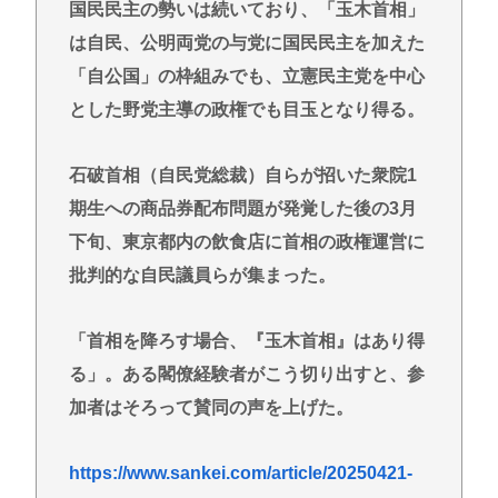
【画像】ガチでパワー系っぽい病院職員、入院患者
国民民主の勢いは続いており、「玉木首相」
の老人を暴行して逮捕される
は自民、公明両党の与党に国民民主を加えた
【悲報】高市さん、非核三原則を「今後も堅持して
「自公国」の枠組みでも、立憲民主党を中心
いく」の表現削除www
とした野党主導の政権でも目玉となり得る。
【悲報】広島原爆の日、今年も同じ光景が展開され
るwww
石破首相（自民党総裁）自らが招いた衆院1
【土用丑の日に食中毒】ドン・キホーテ出店の露店
期生への商品券配布問題が発覚した後の3月
で「うなぎの蒲焼」食べ14人が発熱や下痢
下旬、東京都内の飲食店に首相の政権運営に
おまえらが今までに使った事がある【ズル休み】の
批判的な自民議員らが集まった。
理由
パズー「お父さん嘘つき呼ばわりされて死んじゃっ
「首相を降ろす場合、『玉木首相』はあり得
た」ってセリフあるけど、どんな自殺方法だった
る」。ある閣僚経験者がこう切り出すと、参
の？
加者はそろって賛同の声を上げた。
Powered by livedoor 相互RSS
https://www.sankei.com/article/20250421-