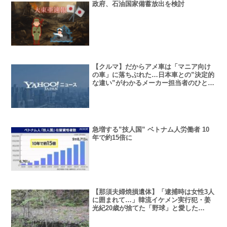
政府、石油国家備蓄放出を検討
【クルマ】だからアメ車は「マニア向け
の車」に落ちぶれた…日本車との”決定的
な違い”がわかるメーカー担当者のひと言
とは
急増する”技人国” ベトナム人労働者 10
年で約15倍に
【那須夫婦焼損遺体】「逮捕時は女性3人
に囲まれて…」韓流イケメン実行犯・姜
光紀20歳が捨てた「野球」と愛した
「金、女、酒」