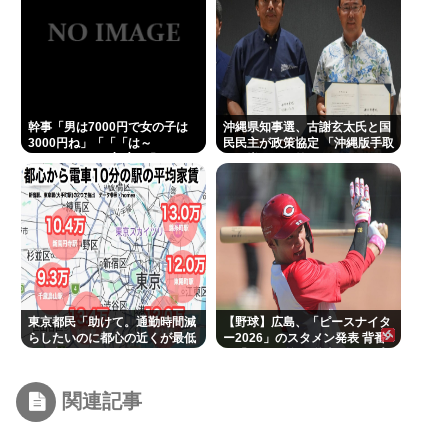
幹事「男は7000円で女の子は
沖縄県知事選、古謝玄太氏と国
3000円ね」「「「は～
民民主が政策協定 「沖縄版手取
い」」」」（ヽ´ん`）「あ？ ち
りを増やす政策」など5項目
ょっと待てよ」
東京都民「助けて。通勤時間減
【野球】広島、「ピースナイタ
らしたいのに都心の近くが最低
ー2026」のスタメン発表 背番
10万払わないと住めないの」
号「86」で統一 秋山がカープ
移籍後初の4番 小園は6番
関連記事