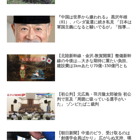
『中国は世界から嫌われる』 黒沢年雄
（81）、パンダ返還に続き私見 「日本は
軍国主義になると騒いでるが」「指導者
の間違った教育と思想が…」
【北陸新幹線・金沢-敦賀開業】整備新幹
線の今後は…大きな期待に重たい負担、
建設費は1kmあたり70億~150億円とも
【初公判】元広島・羽月隆太郎被告 初公
判で言及「周囲に吸っている選手がい
た」 ゾンビたばこ裁判
【朝日新聞】中道のビラ、受け取るのは
「創価学会員ばかり」 広がらぬ支持、嘆