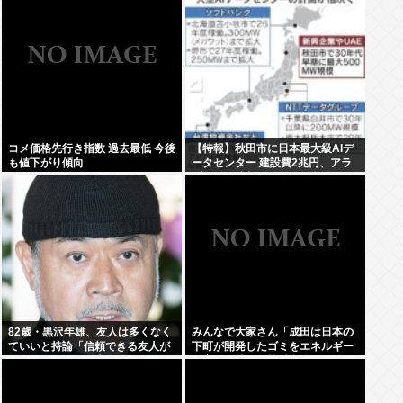
コメ価格先行き指数 過去最低 今後
【特報】秋田市に日本最大級AIデ
も値下がり傾向
ータセンター 建設費2兆円、アラ
ブ首長国連邦（UAE）が投資へ
82歳・黒沢年雄、友人は多くなく
みんなで大家さん「成田は日本の
ていいと持論「信頼できる友人が
下町が開発したゴミをエネルギー
数人いる…それで十分」
に変える技術と核融合発電を使う
のでエコで高い資産価値があり利
益が出る