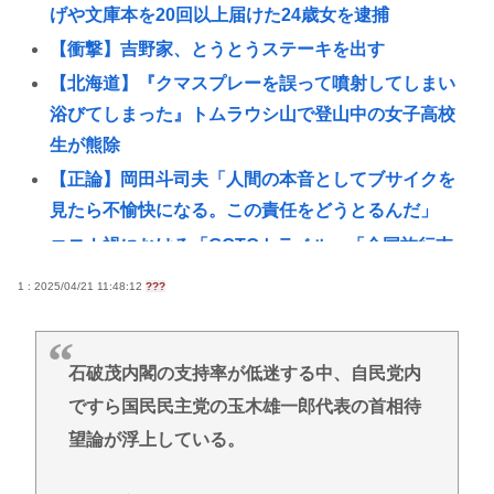
げや文庫本を20回以上届けた24歳女を逮捕
【衝撃】吉野家、とうとうステーキを出す
【北海道】『クマスプレーを誤って噴射してしまい
浴びてしまった』トムラウシ山で登山中の女子高校
生が熊除
【正論】岡田斗司夫「人間の本音としてブサイクを
見たら不愉快になる。この責任をどうとるんだ」
コロナ禍における「GOTOトラベル」「全国旅行支
援」の思い出🥺
1 : 2025/04/21 11:48:12
???
【赤っ恥】れいわ信者「毎日、渋谷でデモが起きて
る」 ネット「参加者の少なさを隠すために通行人に
混じってるのリプ欄でバラされてて草」
石破茂内閣の支持率が低迷する中、自民党内
ですら国民民主党の玉木雄一郎代表の首相待
【三重】鈴鹿サーキットでパレード走行訓練中だっ
た白バイが転倒事故 20代の女性隊員が重傷 白バイ乗
望論が浮上している。
車歴4カ月