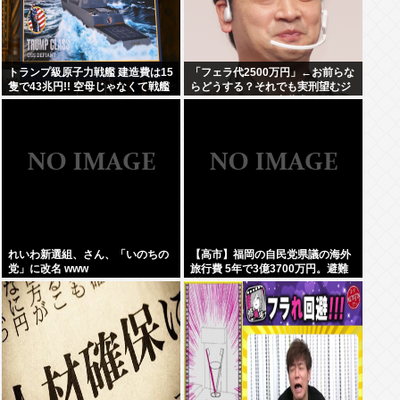
トランプ級原子力戦艦 建造費は15
「フェラ代2500万円」←お前らな
隻で43兆円!! 空母じゃなくて戦艦
らどうする？それでも実刑望むジ
なんか?
ャングルポケット斎藤求刑7年
れいわ新選組、さん、「いのちの
【高市】福岡の自民党県議の海外
党」に改名 www
旅行費 5年で3億3700万円。避難
所で使えるテント 1個2万円。