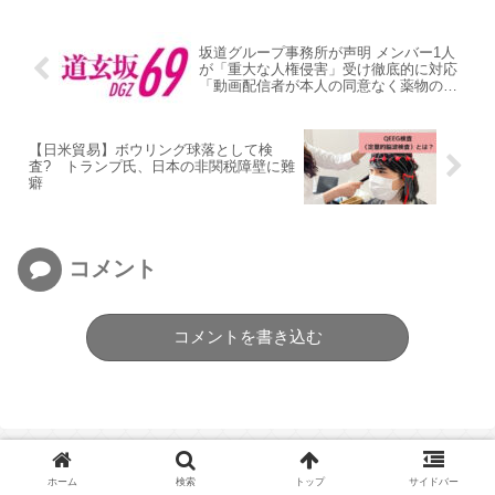
坂道グループ事務所が声明 メンバー1人
が「重大な人権侵害」受け徹底的に対応
「動画配信者が本人の同意なく薬物のよ
うなもので意識を失わせ、性的加害を加
えたうえで、その様子をリアルタイムで
配信した」
【日米貿易】ボウリング球落として検
査? トランプ氏、日本の非関税障壁に難
癖
コメント
コメントを書き込む
ホーム
検索
トップ
サイドバー