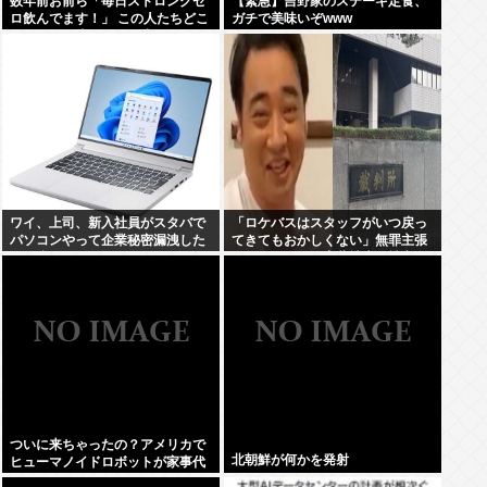
数年前お前ら「毎日ストロングゼ
【緊急】吉野家のステーキ定食、
ロ飲んでます！」 この人たちどこ
ガチで美味いぞwww
行ったの？流石にもう止めた？
ワイ、上司、新入社員がスタバで
「ロケバスはスタッフがいつ戻っ
パソコンやって企業秘密漏洩した
てきてもおかしくない」無罪主張
から泣かした
の元ジャンポケ斉藤被告…被害女
性「ハニトラ扱いされ…絶対許せ
ない」
ついに来ちゃったの？アメリカで
北朝鮮が何かを発射
ヒューマノイドロボットが家事代
行サービスを開始