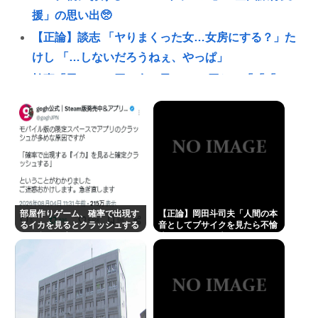
援」の思い出🥺
【正論】談志 「ヤりまくった女…女房にする？」た
けし 「…しないだろうねぇ、やっぱ」
幹事「男は7000円で女の子は3000円ね」「「「は～
い」」」」（ヽ´ん`）「あ？ ちょっと待てよ」
ケンドーコバヤシ 新型コロナ感染で謎の後遺症続く
「強い炭酸飲んだら、あばら折れそうになる」
楽しんご「ジャンポケ斉藤さんを訴えた女は気色悪
いとか言ってる癖に口だけは素直なんだな！週刊誌
から金もらってるだろ」
部屋作りゲーム、確率で出現す
【正論】岡田斗司夫「人間の本
みいちゃんと山田さん、ハッピーエンド確定 最後は
るイカを見るとクラッシュする
音としてブサイクを見たら不愉
不具合が発生
快になる。この責任をどうとる
ママに埋葬される
んだ」
加藤小夏(おなつ)「演技中に惚れてしまった俳優がい
る」
【土用丑の日に食中毒】ドン・キホーテ出店の露店