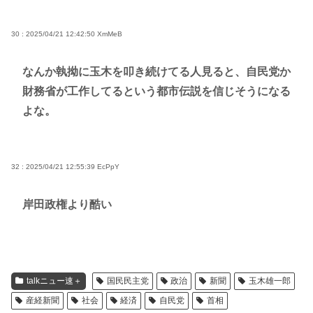
30 : 2025/04/21 12:42:50
XmMeB
なんか執拗に玉木を叩き続けてる人見ると、自民党か
財務省が工作してるという都市伝説を信じそうになる
よな。
32 : 2025/04/21 12:55:39
EcPpY
岸田政権より酷い
talkニュー速＋
国民民主党
政治
新聞
玉木雄一郎
産経新聞
社会
経済
自民党
首相