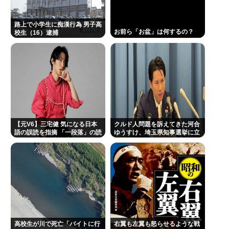
で「うなぎの蒲焼」食べ14人が発熱や下痢
おまえらが今までに使った事がある【ズル休み】の
路上で小学生に痴漢行為 男子高
お前ら「お盆」は何するの？
校生（16）逮捕
理由
パズー「お父さん嘘つき呼ばわりされて死んじゃっ
た」ってセリフあるけど、どんな自殺方法だった
の？
Powered by livedoor 相互RSS
【元V6】三宅健 気になる日本
クルド人問題を訴えてきた河合
語の誤読を指摘 「一段落」の読
ゆうすけ、埼玉県知事選挙に立
みは？ 「使い方間違ってるんだ
候補表明www
よなとか」
高校生が川で死亡「バイトに行
右翼も左翼も怒らせるような戦