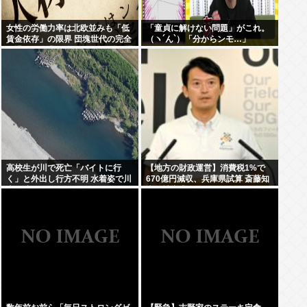
女性の労働力率は北欧並みも「低
「童貞に解けない問題」がこれ。
賃金依存」の限界 団塊世代の完全
（ヽ´ん`）「分からンモ…」
引退で、企業が迫られる”最後の選
択”
高校生が川で死亡「バイトに行
【地方の財政運営】消費税1%で
く」と外出し行方不明 水着姿で川
670億円減収、兵庫県試算 斎藤知
底に沈んでいるのを発見
事が補塡求める