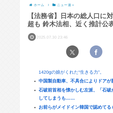
ホーム
ニュー速＋
【法務省】日本の総人口に対す
超も 鈴木法相、近く推計公
2025.07.30 23:46
1420gの娘がくれた“生きる力”。
中国製自動車、不具合によりドアが
石破前首相を懐かしむ左派、「石破
してしまうも……
お前らがメイドイン韓国で認めてるも