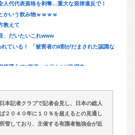
全人代代表資格を剥奪…重大な規律違反で！
とかいう飲み物ｗｗｗｗ
方教えて
音、だいたいこれwww
われている！ 「被害者の8割がだまされた認識な
切符導入で”車道ハミ出し”が急増中
ルファード一括で買えちゃう私って素敵」→画像
人死亡www
日本記者クラブで記者会見し、日本の総人
w
ば２０４０年に１０％を超えるとの見通し
にたくならんの？
所管しており、主催する有識者勉強会が近
デル3なら300万程度で買える.コスパ最強車が