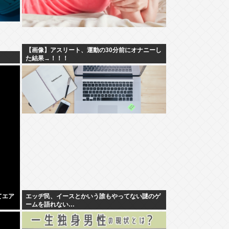
【画像】アスリート、運動の30分前にオナニーし
！
た結果→！！！
てエア
エッヂ民、イースとかいう誰もやってない謎のゲ
ームを語れない…