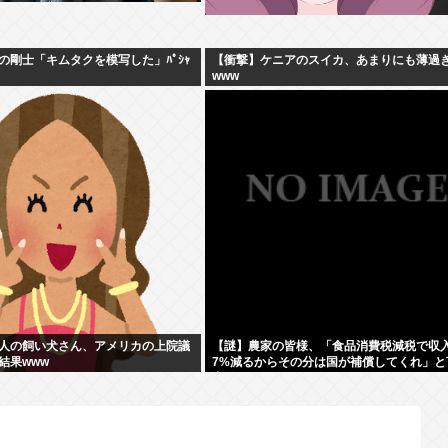
の剛士「キムタクを模写した」ﾊﾟｼｬ
【衝撃】ケニアのスイカ、あまりにも薄過
www
人の飼い犬さん、アメリカの上院議
【謎】農家の皆様、「食品消費税減税で収
結果www
7%減るからその分は国が補償してくれ」と
出す