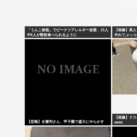
「うんこ移植」でピーナツアレルギー改善、15人
【画像】美人Y
中6人が数粒食べられるように
外れてぶっコ
【画像】ドス
【悲報】女審判さん、甲子園で盛大にやらかす
www