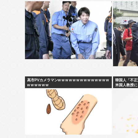
高市PVカメラマンw w w w w w w w w w w w w w
韓国人「不正
w w w w w w
米国人教授に