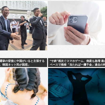
選挙の背後に中国がいると主張する
“サ終”相次ぐスマホゲーム、倒産も急増 過
、韓国ネット民が困惑」
ペースで推移「当たれば一攫千金」過去の