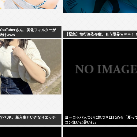
ouTuberさん、美化フィルターが
【緊急】性行為依存症、もう限界ｗｗ⇒！
抜けwww
ケベJK、新入生といきなりエッチ
ヨーロッパ人ついに気づきはじめる「夏っ
コン無いと暑いわ」