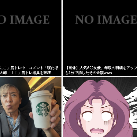
にこ」筋トレ中 コメント「寝たほ
【画像】人気Å◯女優、年収の明細をアッ
大輔「！！」筋トレ器具を破壊
も2分で消したその金額www