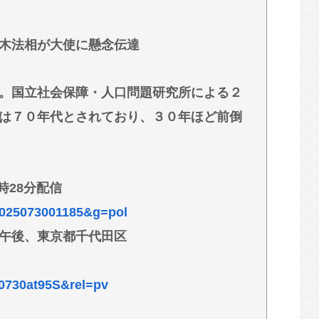
外出られない」難聴で夫・ペーと「筆談」…自
木法相が大使に懸念伝達
。国立社会保障・人口問題研究所による２
は７０年代とされており、３０年ほど前倒
0時28分配信
k=2025073001185&g=pol
午後、東京都千代田区
0730at95S&rel=pv