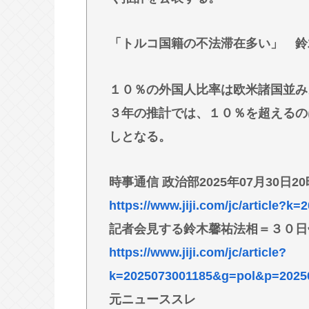
ここにあるのに
林家パー子、認知症が進行「一人で
「トルコ国籍の不法滞在多い」 鈴
宅全焼から約1年
１０％の外国人比率は欧米諸国並み
Powered by livedoor 相互RSS
３年の推計では、１０％を超えるの
しとなる。
時事通信 政治部2025年07月30日2
https://www.jiji.com/jc/article?
記者会見する鈴木馨祐法相＝３０日
https://www.jiji.com/jc/article?
k=2025073001185&g=pol&p=2025
元ニューススレ