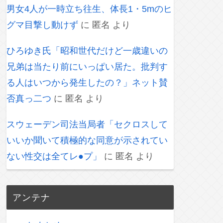
男女4人が一時立ち往生、体長1・5mのヒ
グマ目撃し動けず
に
匿名
より
ひろゆき氏「昭和世代だけど一歳違いの
兄弟は当たり前にいっぱい居た。批判す
る人はいつから発生したの？」ネット賛
否真っ二つ
に
匿名
より
スウェーデン司法当局者「セクロスして
いいか聞いて積極的な同意が示されてい
ない性交は全てレ●プ」
に
匿名
より
アンテナ