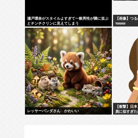
瀬戸環奈がスタイルよすぎて一般男性が隣に並ぶ
【画像】つる
とチンチクリンに見えてしまう
ｯwww
【衝撃】日本
レッサーパンダさん かわいい
員に似すぎた