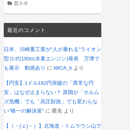
芸スポ
最近のコメント
日本、川崎重工業が“人が乗れる”ライオン
型ロボ(150cc水素エンジン)発表 万博で
も展示 動画あり
に
MiCA_k
より
【円安】1ドル162円突破の「異常な円
安」はなぜ止まらない？ 原因が「ホルム
ズ危機」でも「高圧財政」でも変わらな
い"唯一の解決策"
に
匿名
より
【（・(ェ)・）】北海道・トムラウシ山で