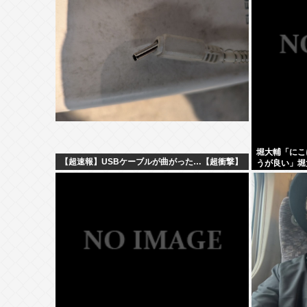
堀大輔「にこ
【超速報】USBケーブルが曲がった…【超衝撃】
うが良い」堀