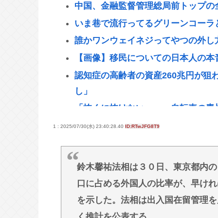
中国、金融監督管理総局前トップの
いま巷で流行ってるグリーンコーラ
誰かワンウェイネジってやつの外し
【画像】移民についての日本人の本
認知症の高齢者の資産260兆円が狙
し」
「抜くに抜けない……」自転車の青
女性インフルエンサー「20歳でア
1 : 2025/07/30(水) 23:40:28.40
ID:RTwJFG8T9
にアレが写ってしまうwww
【悲報】愛知県民、夏恒例の儀式で2
鈴木馨祐法相は３０日、東京都内の
【緊急】少子化の原因、判明するww
口に占める外国人の比率が、早けれ
誰でもできる仕事してるやつって死
を示した。法相は出入国在留管理を
なして君ら「テスラ」買わないの？モ
く推計を公表する。