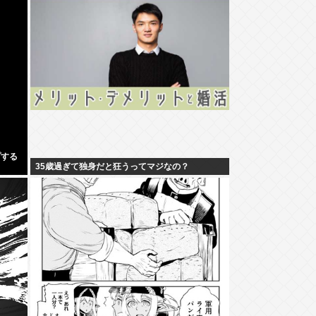
プする
35歳過ぎて独身だと狂うってマジなの？