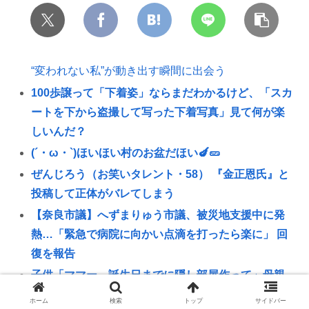
“変われない私”が動き出す瞬間に出会う
100歩譲って「下着姿」ならまだわかるけど、「スカ
ートを下から盗撮して写った下着写真」見て何が楽
しいんだ？
(´・ω・`)ほいほい村のお盆だほい🍆🥒
ぜんじろう（お笑いタレント・58） 『金正恩氏』と
投稿して正体がバレてしまう
【奈良市議】へずまりゅう市議、被災地支援中に発
熱…「緊急で病院に向かい点滴を打ったら楽に」 回
復を報告
子供「ママー、誕生日までに隠し部屋作って」母親
「わかった」
ホーム
検索
トップ
サイドバー