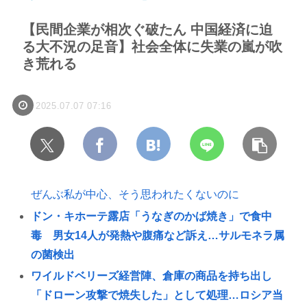
【民間企業が相次ぐ破たん 中国経済に迫
る大不況の足音】社会全体に失業の嵐が吹
き荒れる
2025.07.07 07:16
ぜんぶ私が中心、そう思われたくないのに
ドン・キホーテ露店「うなぎのかば焼き」で食中
毒 男女14人が発熱や腹痛など訴え…サルモネラ属
の菌検出
ワイルドベリーズ経営陣、倉庫の商品を持ち出し
「ドローン攻撃で焼失した」として処理…ロシア当