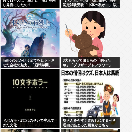
何で日本人は「聖」と「性」を同
【スノボ】40歳・成田童夢、高卒
じ発音にしたの？
認定試験受験「中卒の私が…」 以
前「数学だけ落ちました」もAI採
点で高得点
miHoYoとかいう全てをヒットさ
3大もらって困るもの「釣った
せた会社の魅力。「崩壊学園」
魚」「プリザーブドフラワー」
「未定事件簿」「崩壊3rd」「原
神」「崩壊スターレイル」「ゼン
ゼロ」
ドパガキ・Z世代のせいで廃れて
坊さんを今すぐ皆殺しにするべき
きた文化
理由が詰まった画像がこちら