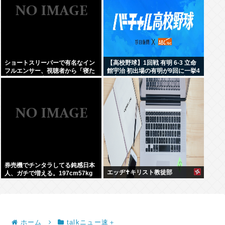
ショートスリーパーで有名なイン
【高校野球】1回戦 有明 6-3 立命
フルエンサー、視聴者から「寝た
館宇治 初出場の有明が9回に一挙4
方がいい」と言われブチギレ
得点で逆転 永田が2安打5打点
券売機でチンタラしてる鈍感日本
エッヂ✝️キリスト教徒部
人、ガチで増える。197cm57kg
の俺が背後5cmまで接近してるの
に急ぎもしない件。
ホーム
talkニュー速＋