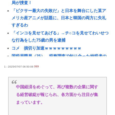
局が捜査！
「ピクサー最大の失敗だ」と日本を舞台にした某ア
メリカ産アニメが話題に、日本と韓国の両方に失礼
すぎるわ
「インコを見せてあげる」→チ○コを見せてわいせつ
な行為をした75歳の男を逮捕
コメ 損切り加速ｗｗｗｗｗｗｗｗｗ
国税局職員（25）、税務調査で知り合った納税者の
自宅に出入りしお小遣い1億5000万円頂戴するwww
1 : 2025/07/07 06:50:08
???
高配当をうたった「みんなで大家さん」→実態は
2881億円の債務超過
【九州名物】鶏刺し食べた医師、全身麻痺へ…「死
中国経済をめぐって、再び複数の企業に関す
んだほうが良い」
る経営破綻が報じられ、各方面から注目が集
へずまりゅう、被災地で発熱。現地の医療リソース
まっています。
消耗させるとか予想以上に迷惑だったな