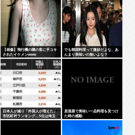
【画像】飛行機の隣の客に手コキ
でも韓国料理って微妙だよな、あ
されたイケメンwww
んまり美味いの無いよな？
日本人が減り「外国人が増えた」
居酒屋で美味い一品料理を見つけ
市区町村ランキング…5位は埼玉
た時の感動
県川口市、4位京都市、ではトッ
プ3は？