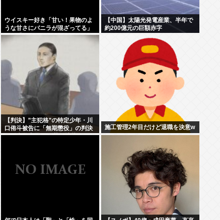
ウイスキー好き「甘い！果物のよ
【中国】太陽光発電産業、半年で
うな甘さにバニラが混ざってる」
約200億元の巨額赤字
わい「はぇー飲んでみるか」
【判決】”主犯格”の特定少年・川
施工管理2年目だけど退職を決意w
口侑斗被告に「無期懲役」の判決
江別大学生暴行死 札幌地裁