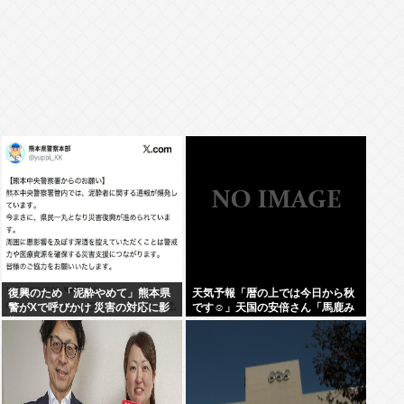
復興のため「泥酔やめて」熊本県
天気予報「暦の上では今日から秋
警がXで呼びかけ 災害の対応に影
です☺」天国の安倍さん「馬鹿み
響
たいな暦だな」