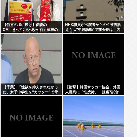
【伯方の塩に続け】伝説の
NHK職員が出演者からの性被害訴
CM「き~ざくら~あっ 呑」黄桜の
えも…”中居騒動”で前会長は「内
新たな歌い手公募に志願者殺到
部通報一切ない」発言との矛盾を
広報を直撃
【千葉】「性欲を抑えきれなかっ
【衝撃】韓国サッカー協会、外国
た」女子中学生を”カッター”で脅
人審判に「性接待」…担当7試合
し性的暴行か 56歳の男逮捕 2人に
はまさかの無敗
面識なし