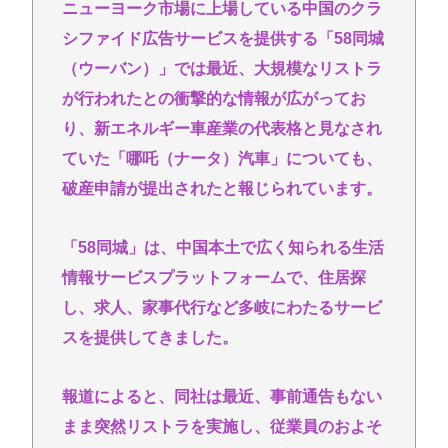
【衝撃】ジャンポケ斉藤の被害女性「バウムクーヘ
ニューヨーク市場に上場している中国のクラ
ン売ったりTikTokライブしててムカついたから示談
シファイド広告サービスを提供する「58同城
しなかった」←コレってさ…
（ウーバン）」では最近、大規模なリストラ
日産e-power、無給油で1980km走行しギネス記録を
が行われたとの衝撃的な情報が広がってお
達成、無駄な発電や送電ロスなくEVよりエコを証明
り、新エネルギー車産業の代表格と見なされ
【熱波】ドイツ、暑すぎて１ヶ月で９６００人死亡
ていた「哪吒（ナータ）汽車」についても、
この映画は観なくていいって作品教えて
破産申請が提出されたと報じられています。
近場で「天の川」見れる場所教えて🥺
「58同城」は、中国本土で広く知られる生活
【徹底討論】ワイ(48)無職はこのまま逃げ切れるのか
情報サービスプラットフォームで、住居探
Powered by livedoor 相互RSS
し、求人、家事代行など多岐にわたるサービ
スを提供してきました。
報道によると、同社は最近、事前通告もない
まま突然リストラを実施し、従業員のおよそ