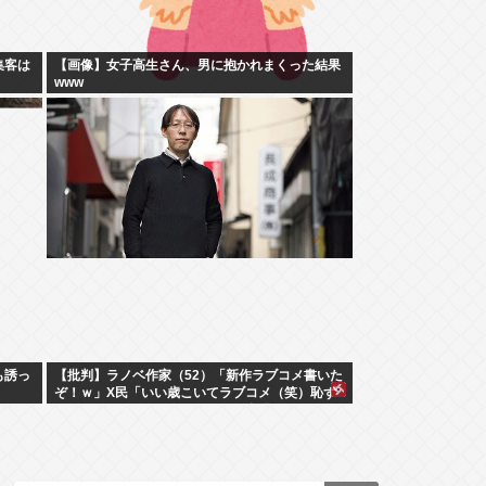
集客は
【画像】女子高生さん、男に抱かれまくった結果
www
も誘っ
【批判】ラノベ作家（52）「新作ラブコメ書いた
ぞ！ｗ」X民「いい歳こいてラブコメ（笑）恥ず
かしくないの？」←やめたれｗと話題に