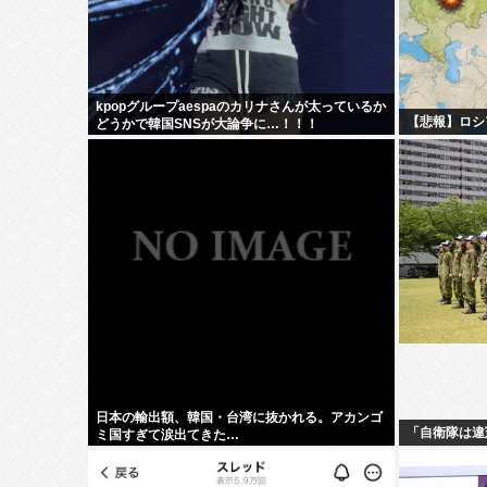
kpopグループaespaのカリナさんが太っているか
【悲報】ロシ
どうかで韓国SNSが大論争に…！！！
日本の輸出額、韓国・台湾に抜かれる。アカンゴ
「自衛隊は違
ミ国すぎて涙出てきた…