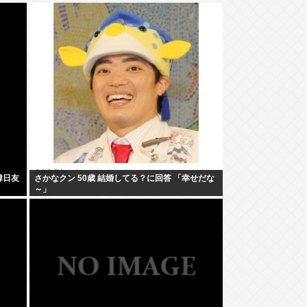
韓日友
さかなクン 50歳 結婚してる？に回答 「幸せだな
～」