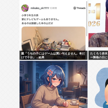
親「うちの子にはゲームは買い与えません。本だ
たくろう赤木
けで十分」→結果
ー降格の日に