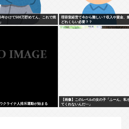
5年かけて500万貯めてん、これで焼
理容室経営て今から難しい？収入や資金、
」
どれくらい必要？？
【画像】このレベルの女の子「ふーん、私
ウクライナ人排斥運動が始まる
てくれないんだ⋯」