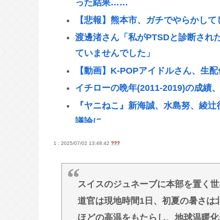
った結果……
【悲報】熊本市、ガチでやらかして
渡邊渚さん「私がPTSDと診断され
ていませんでした」
【動画】K-POPアイドルさん、生
イチローの晩年(2011-2019)の成
『ヤニねこ』新海誠、水島努、綾辻行
議論に
【動画あり】ミスイタリア地方予選
1 : 2025/07/02 13:48:42
???
高市早苗の消費税減税、93%が「賛
首相官邸、"映え"を意識した高市首
スイスのジュネーブに本部を置く世
部が全部ありがたかったです」
道官は現地時間1日、初夏の暑さは
避難所地獄と化す「ずっと同じ食べ
ほどの高温をもたらし、地球温暖化