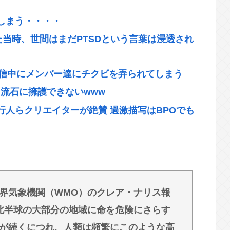
しまう・・・・
た当時、世間はまだPTSDという言葉は浸透され
配信中にメンバー達にチクビを弄られてしまう
績、流石に擁護できないwww
人らクリエイターが絶賛 過激描写はBPOでも
、黒人女性が優勝し炎上
成」www
相熊本訪問の感動BGM付きムービーを投稿「全
界気象機関（WMO）のクレア・ナリス報
北半球の大部分の地域に命を危険にさらす
物&断水でトイレ流せず悪臭&床に直接就寝&コ
が続くにつれ、人類は頻繁にこのような高