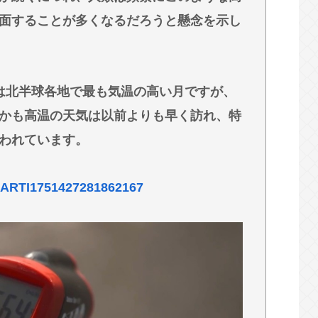
面することが多くなるだろうと懸念を示し
苦茶減って史上初の2万人割れ。無茶苦茶生きや
ん、首をひねっただけでなぜかウインクしたこ
は北半球各地で最も気温の高い月ですが、
かも高温の天気は以前よりも早く訪れ、特
術を決意
われています。
めっちゃ悪化してた…
02/ARTI1751427281862167