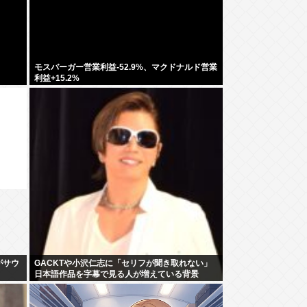
モスバーガー営業利益-52.9%、マクドナルド営業
利益+15.2%
がサウ
GACKTや小沢仁志に「セリフが聞き取れない」
日本語作品を字幕で見る人が増えている背景