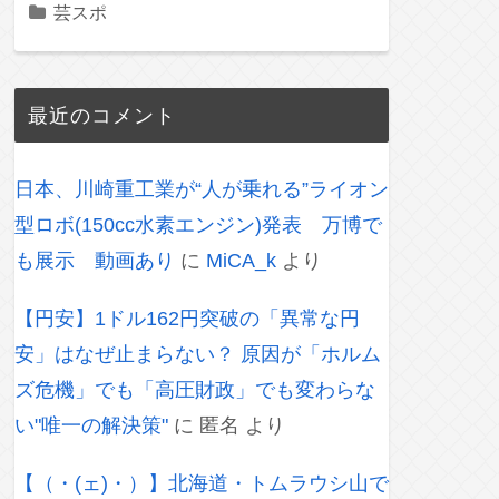
芸スポ
最近のコメント
日本、川崎重工業が“人が乗れる”ライオン
型ロボ(150cc水素エンジン)発表 万博で
も展示 動画あり
に
MiCA_k
より
【円安】1ドル162円突破の「異常な円
安」はなぜ止まらない？ 原因が「ホルム
ズ危機」でも「高圧財政」でも変わらな
い"唯一の解決策"
に
匿名
より
【（・(ェ)・）】北海道・トムラウシ山で