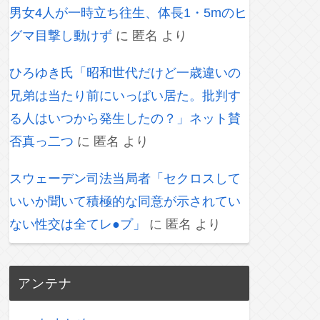
男女4人が一時立ち往生、体長1・5mのヒ
グマ目撃し動けず
に
匿名
より
ひろゆき氏「昭和世代だけど一歳違いの
兄弟は当たり前にいっぱい居た。批判す
る人はいつから発生したの？」ネット賛
否真っ二つ
に
匿名
より
スウェーデン司法当局者「セクロスして
いいか聞いて積極的な同意が示されてい
ない性交は全てレ●プ」
に
匿名
より
アンテナ