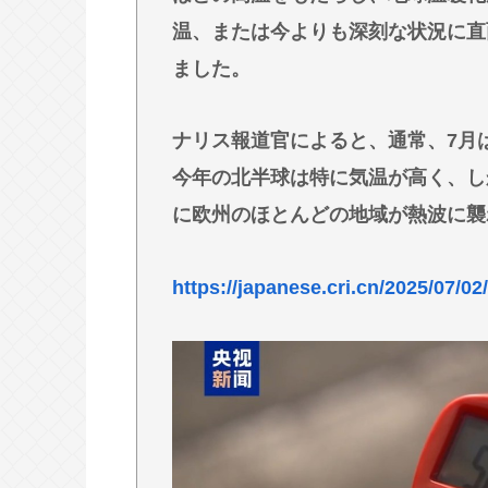
ロナ感染」
温、または今よりも深刻な状況に直
【高市朗報】日本の自殺者数、無茶
ました。
すい国になってる件www
【画像】仙台育英のマネージャーさ
ナリス報道官によると、通常、7月
とにされてしまうwww
今年の北半球は特に気温が高く、し
高橋名人が左手のバネを取るため手
に欧州のほとんどの地域が熱波に襲
チック症のゆうぽん、久々に見たら
https://japanese.cri.cn/2025/07/
Powered by livedoor 相互RSS