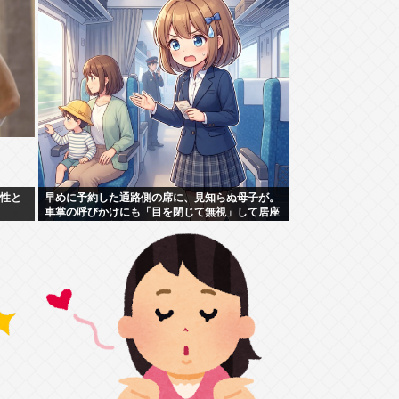
女性と
早めに予約した通路側の席に、見知らぬ母子が。
車掌の呼びかけにも「目を閉じて無視」して居座
られました。無理やり奪われた席は、結局“やっ
たもん勝ち”になっ...