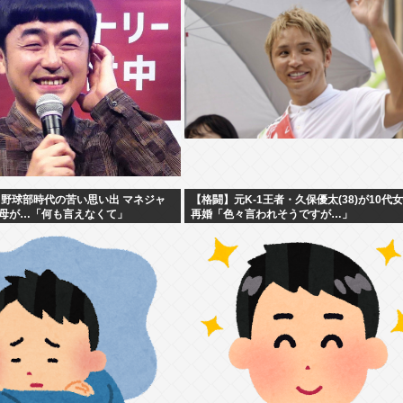
 野球部時代の苦い思い出 マネジャ
【格闘】元K-1王者・久保優太(38)が10代
母が…「何も言えなくて」
再婚「色々言われそうですが…」