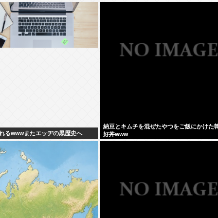
納豆とキムチを混ぜたやつをご飯にかけた
れるwwwまたエッヂの黒歴史へ
好丼www