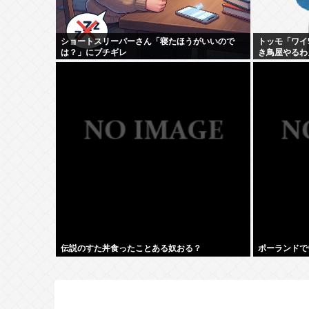
ショートスリーパーさん「寝たほうがいいので
トッモ「ワイ
は？」にブチギレ
き鳥屋やるわ
伝説のすた丼食ったことある奴おる？
ポーランドで