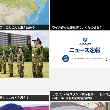
ア、じわじわと逝き始める
ワイの作った卵豆腐にいくら出せる？
サウジ、パキスタン（核保有国）、トルコ
憲」←これどう思う？
パキトル3国相互防衛協定締結